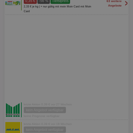
>
0,35 €
-56 %
Tiefstpreis
63 weitere
Angebote
2,33 € je kg | + nur gültig mit mein Moin Card mit Moin
Card
letzte Aktion 0,39 € vor 27 Wochen
kein Angebot verfügbar
keine Prognose verfügbar
letzte Aktion 0,39 € vor 18 Wochen
kein Angebot verfügbar