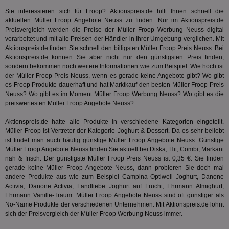
Ihr
.doubleclick.net
Sie interessieren sich für Froop? Aktionspreis.de hilft Ihnen schnell die
Ben
not
aktuellen Müller Froop Angebote Neuss zu finden. Nur im Aktionspreis.de
geh
Preisvergleich werden die Preise der Müller Froop Werbung Neuss digital
ein
verarbeitet und mit alle Preisen der Händler in Ihrer Umgebung verglichen. Mit
Aktionspreis.de finden Sie schnell den billigsten Müller Froop Preis Neuss. Bei
MRM_UID
StickyADS.tv
2 Monate
Die
.ads.stickyadstv.com
un
Aktionspreis.de können Sie aber nicht nur den günstigsten Preis finden,
ver
sondern bekommen noch weitere Informationen wie zum Beispiel: Wie hoch ist
Inf
der Müller Froop Preis Neuss, wenn es gerade keine Angebote gibt? Wo gibt
Nut
Int
es Froop Produkte dauerhaft und hat
Marktkauf
den besten Müller Froop Preis
Web
Neuss? Wo gibt es im Moment Müller Froop Werbung Neuss? Wo gibt es die
ab,
preiswertesten Müller Froop Angebote Neuss?
Anz
CMPS
3 Monate
Die
Casale Media Inc.
Aktionspreis.de hatte alle Produkte in verschiedene Kategorien eingeteilt.
We
.casalemedia.com
Müller Froop ist Vertreter der Kategorie
Joghurt & Dessert
. Da es sehr beliebt
der
ist findet man auch häufig günstige Müller Froop Angebote Neuss. Günstige
die
ha
Müller Froop Angebote Neuss finden Sie aktuell bei Diska, Hit, Combi, Markant
nah & frisch. Der günstigste Müller Froop Preis Neuss ist 0,35 €. Sie finden
IDE
1 Jahr
Die
Google LLC
gerade keine Müller Froop Angebote Neuss, dann probieren Sie doch mal
Dou
.doubleclick.net
andere Produkte aus wie zum Beispiel Campina Optiwell Joghurt, Danone
ent
dar
Activia, Danone Activia,
Landliebe Joghurt auf Frucht
, Ehrmann Almighurt,
End
Ehrmann Vanille-Traum. Müller Froop Angebote Neuss sind oft günstiger als
nut
No-Name Produkte der verschiedenen Unternehmen. Mit Aktionspreis.de lohnt
die
sich der Preisvergleich der Müller Froop Werbung Neuss immer.
mög
Bes
ges