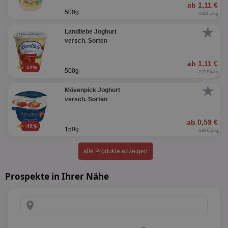
ab 1,11 €
500g
2,22 € je kg
★
Landliebe Joghurt
versch. Sorten
ab 1,11 €
52%
500g
2,22 € je kg
★
Mövenpick Joghurt
versch. Sorten
ab 0,59 €
40%
150g
3,93 € je kg
alle Produkte anzeigen
Prospekte in Ihrer Nähe