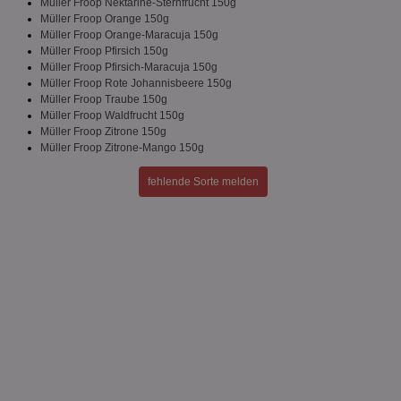
Müller Froop Nektarine-Sternfrucht 150g
Website nicht ordnungsgemäß verwendet werden.
Müller Froop Orange 150g
Name
Provider
/
Domäne
Ablaufdatum
Be
Müller Froop Orange-Maracuja 150g
Müller Froop Pfirsich 150g
identifier
aktionspreis.de
1 Jahr
Log
Müller Froop Pfirsich-Maracuja 150g
securitytoken
aktionspreis.de
1 Jahr
Log
Müller Froop Rote Johannisbeere 150g
Müller Froop Traube 150g
PHPSESSID
Session
Coo
PHP.net
Müller Froop Waldfrucht 150g
An
www.aktionspreis.de
Müller Froop Zitrone 150g
wir
Spr
Müller Froop Zitrone-Mango 150g
ein
die
fehlende Sorte melden
Ben
ver
Nor
sic
gen
und
ver
die
gut
die
Anm
Ben
Sei
CookieScriptConsent
1 Monat
Die
CookieScript
Coo
www.aktionspreis.de
ver
Ein