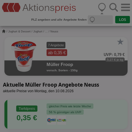
PLZ angeben und alle Angebote finden
/
Joghurt & Dessert
/
Joghurt
/
...
/ Neuss
★
7 Angebote
ab 0,35 €
UVP: 0,79 €
5,27 € je kg
Müller Froop
versch. Sorten - 150g
Aktuelle Müller Froop Angebote Neuss
aktuelle Preise von Montag, den 10.08.2026
gleicher Preis wie letzte Woche
Tiefstpreis
56 % günstiger als UVP
0,35 €