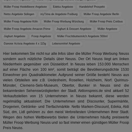
Mod
Ber
Müller Froop Heidelbeere Angebote
Edeka Angebote
Handelshof Prospekt
aus
Netto Angebote Solingen
myTime.de Angebote Freiburg
Müller Froop Angebote Berlin
bitoIsSecure
1 Jahr
Prä
Comcast Corporation
Müller Froop Angebote Köln
Müller Froop Werbung Würzburg
Müller Froop Preis Cottbus
rel
.bidr.io
Wer
Müller Froop Angebote Amazon Prime
Joghurt & Dessert Angebote
Müller Angebote
vo
Dri
Joghurt Angebote
Froop Angebote
Müller Fruchtbuttermilch Angebote 500ml
ber
Wer
Danone Activia Angebote 4 x 115g
Lebensmittel Angebote
Geb
Hier bekommen Sie nicht nur alle Infos über die Müller Froop Werbung Neuss
matchfreewheel
.w55c.net
1 Monat
Die
sondern auch nützliche Details über Neuss. Der Ort Neuss liegt am linken
ver
Nu
Niederrhein gegenüber von Düsseldorf. In Neuss leben 153.000 Menschen
Int
auf einer Fläche von 100 km², somit beträgt die Bevölkerungsdichte 1530
ver
Einwohner pro Quadratkilometer. Aufgrund seiner Größe besteht Neuss aus
Koo
vielen Ortsteilen wie z.B. Uedesheim, Rosellen, Holzheim, Norf. Quirinus-
Anz
Nut
Münster, Clemens-Sels-Museum, Obertor, Bunker in Neuss sind die
mög
bekanntesten Sehenswürdigkeiten der Stadt. Aktionspreis.de sind aktuell 52
Ver
Verkaufsstellen von 15 Unternehmen in Neuss bekannt, diese werden
Rel
regelmäßig aktualisiert. Die Unternehmen sind Discounter, Supermärkte,
CMPRO
3 Monate
Die
Casale Media Inc.
Drogerien, Getränke- und Tierfachmärkte. Netto Marken-Discount, Edeka, Aldi
We
.casalemedia.com
Süd, dm, Lidl gehören zu den meist Verbreitesten Unternehmen Ihrer Stadt.
der
Wegen des hohen Wettbewerbs bieten die Unternehmen häufig preiswerte
die
ha
Müller Froop Werbung Neuss und so fast immer einen günstigen Müller Froop
Preis Neuss.
DSID
1 Stunde
Die
Google LLC