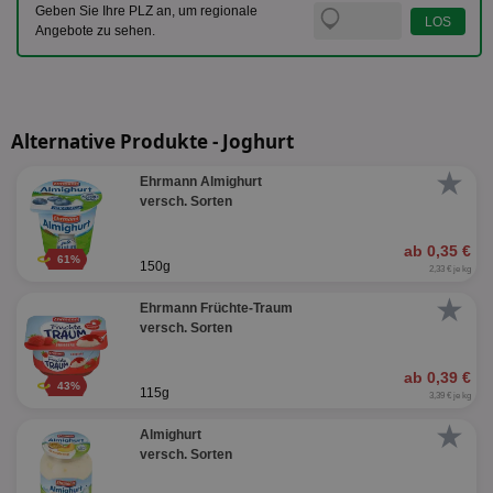
Geben Sie Ihre PLZ an, um regionale
Angebote zu sehen.
Alternative Produkte - Joghurt
★
Ehrmann Almighurt
versch. Sorten
ab 0,35 €
61%
150g
2,33 € je kg
★
Ehrmann Früchte-Traum
versch. Sorten
ab 0,39 €
43%
115g
3,39 € je kg
★
Almighurt
versch. Sorten