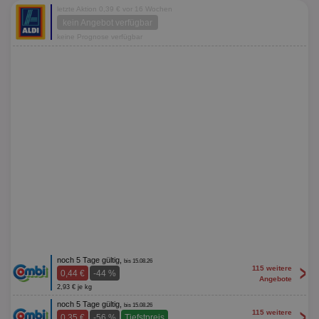
letzte Aktion 0,39 € vor 16 Wochen
kein Angebot verfügbar
keine Prognose verfügbar
noch 5 Tage gültig,
bis 15.08.26
>
115 weitere
0,44 €
-44 %
Angebote
2,93 € je kg
noch 5 Tage gültig,
bis 15.08.26
>
115 weitere
0,35 €
-56 %
Tiefstpreis