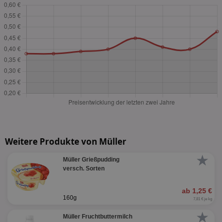
Weitere Produkte von Müller
★
Müller Grießpudding
versch. Sorten
ab 1,25 €
160g
7,81 € je kg
★
Müller Fruchtbuttermilch