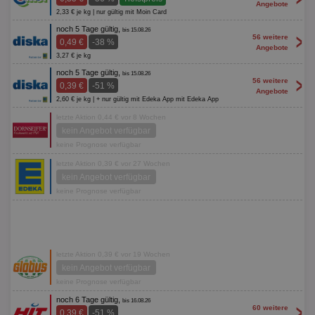
Angebote
2,33 € je kg | nur gültig mit Moin Card
noch 5 Tage gültig,
bis 15.08.26
>
56 weitere
0,49 €
-38 %
Angebote
3,27 € je kg
noch 5 Tage gültig,
bis 15.08.26
>
56 weitere
0,39 €
-51 %
Angebote
2,60 € je kg | + nur gültig mit Edeka App mit Edeka App
letzte Aktion 0,44 € vor 8 Wochen
kein Angebot verfügbar
keine Prognose verfügbar
letzte Aktion 0,39 € vor 27 Wochen
kein Angebot verfügbar
keine Prognose verfügbar
letzte Aktion 0,39 € vor 19 Wochen
kein Angebot verfügbar
keine Prognose verfügbar
noch 6 Tage gültig,
bis 16.08.26
>
60 weitere
0,39 €
-51 %