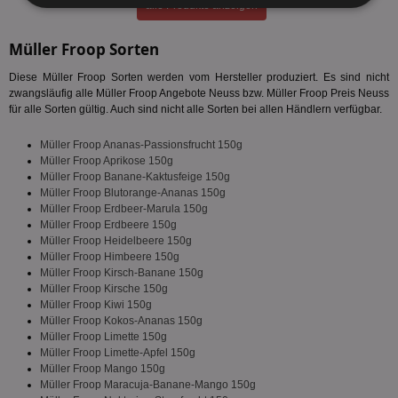
alle Produkte anzeigen
Unbedingt
Performance
erforderlich
Müller Froop Sorten
Diese Müller Froop Sorten werden vom Hersteller produziert. Es sind nicht
Targeting
Funktionalität
zwangsläufig alle Müller Froop Angebote Neuss bzw. Müller Froop Preis Neuss
für alle Sorten gültig. Auch sind nicht alle Sorten bei allen Händlern verfügbar.
Müller Froop Ananas-Passionsfrucht 150g
Müller Froop Aprikose 150g
Unklassifizierte
Müller Froop Banane-Kaktusfeige 150g
Müller Froop Blutorange-Ananas 150g
Müller Froop Erdbeer-Marula 150g
Müller Froop Erdbeere 150g
Müller Froop Heidelbeere 150g
Müller Froop Himbeere 150g
Müller Froop Kirsch-Banane 150g
Unbedingt erforderlich
Performance
Müller Froop Kirsche 150g
Müller Froop Kiwi 150g
Targeting
Funktionalität
Unklassifizierte
Müller Froop Kokos-Ananas 150g
Müller Froop Limette 150g
Unbedingt erforderliche Cookies ermöglichen
Müller Froop Limette-Apfel 150g
wesentliche Kernfunktionen der Website wie die
Müller Froop Mango 150g
Benutzeranmeldung und die Kontoverwaltung.
Müller Froop Maracuja-Banane-Mango 150g
Ohne die unbedingt erforderlichen Cookies kann die