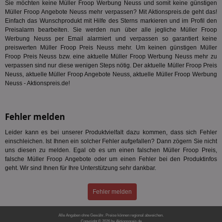
Sie möchten keine Müller Froop Werbung Neuss und somit keine günstigen
Müller Froop Angebote Neuss mehr verpassen? Mit Aktionspreis.de geht das!
UID
1 Monat
Die
Full Circle Studies Inc.
ein
Einfach das Wunschprodukt mit Hilfe des Sterns markieren und im Profil den
.ads.stickyadstv.com
mas
Preisalarm bearbeiten. Sie werden nun über alle jegliche Müller Froop
Ben
Werbung Neuss per Email alarmiert und verpassen so garantiert keine
Dat
preiswerten Müller Froop Preis Neuss mehr. Um keinen günstigen Müller
der
kön
Froop Preis Neuss bzw. eine aktuelle Müller Froop Werbung Neuss mehr zu
Ber
verpassen sind nur diese wenigen Steps nötig. Der aktuelle Müller Froop Preis
ges
Neuss, aktuelle Müller Froop Angebote Neuss, aktuelle Müller Froop Werbung
Neuss - Aktionspreis.de!
test_cookie
15 Minuten
Die
Google LLC
Dou
.doubleclick.net
Goo
fes
Bro
Fehler melden
Bes
unt
Leider kann es bei unserer Produktvielfalt dazu kommen, dass sich Fehler
anj
3 Monate
Die
Xandr Inc.
einschleichen. Ist Ihnen ein solcher Fehler aufgefallen? Dann zögern Sie nicht
Dat
.adnxs.com
uns diesen zu melden. Egal ob es um einen falschen Müller Froop Preis,
ein
falsche Müller Froop Angebote oder um einen Fehler bei den Produktinfos
Ap
syn
geht. Wir sind Ihnen für Ihre Unterstützung sehr dankbar.
app_ts
1 Jahr
Wir
ORTEC B.V.
ve
.optinadserving.com
Fehler melden
Re
anz
bito
Alle Angaben ohne Gewähr. Preise können regional abweichen.
1 Jahr
Die
Comcast Corporation
Copyright © 2026 by Aktionspreis.de