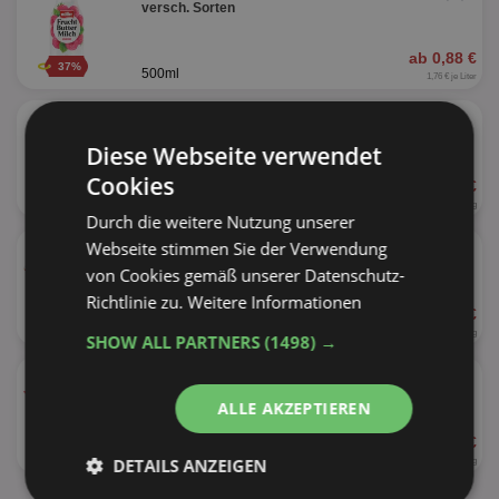
versch. Sorten
ab 0,88 €
37%
500ml
1,76 € je Liter
★
Müller Kalinka Kefir
versch. Sorten
Diese Webseite verwendet
Cookies
ab 0,79 €
39%
500g
1,58 € je kg
Durch die weitere Nutzung unserer
★
Müller Milchreis
Webseite stimmen Sie der Verwendung
versch. Sorten
von Cookies gemäß unserer Datenschutz-
Richtlinie zu.
Weitere Informationen
ab 0,39 €
61%
200g
1,95 € je kg
SHOW ALL PARTNERS
(1498) →
★
Müller Wackelpudding
versch. Sorten
ALLE AKZEPTIEREN
ab 1,49 €
17%
4 x 125g
DETAILS ANZEIGEN
2,98 € je kg