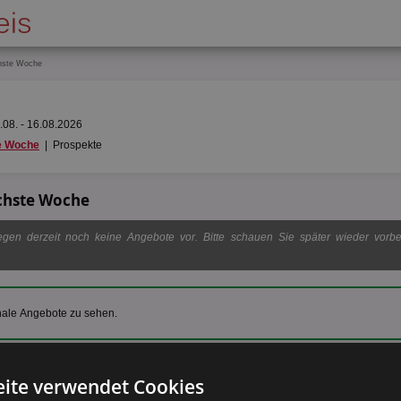
hste Woche
08. - 16.08.2026
e Woche
|
Prospekte
chste Woche
gen derzeit noch keine Angebote vor. Bitte schauen Sie später wieder vorbei
nale Angebote zu sehen.
ite verwendet Cookies
 und Sie wollen keine
Rossmann Werbung
mehr verpassen? Dann sind Sie bei Akt
bote ab Montag und auch Zeitnah die Rossmann Angebote ab 10.08.. Doch hier find