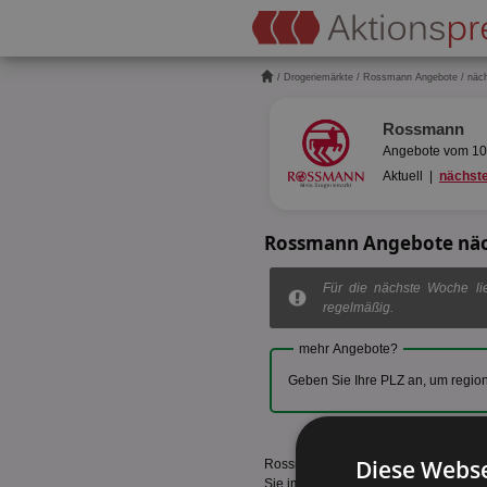
/
Drogeriemärkte
/
Rossmann Angebote
/ näc
Rossmann
Angebote vom 10.
Aktuell
|
nächst
Rossmann Angebote nä
Für die nächste Woche lie
regelmäßig.
mehr Angebote?
Geben Sie Ihre PLZ an, um regio
Diese Webse
Rossmann ist Ihre Lieblingsdrogerie
Sie immer aktuell die Rossmann Ange