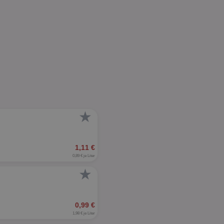
★
1,11 €
0,89 € je Liter
★
0,99 €
1,98 € je Liter