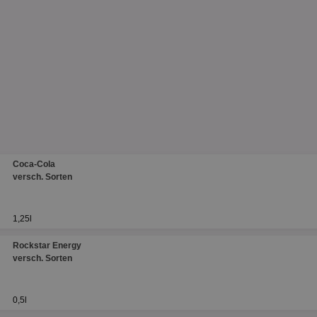
Coca-Cola
versch. Sorten
1,25l
Rockstar Energy
versch. Sorten
0,5l