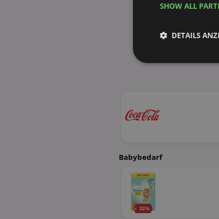
SHOW ALL PAR
DETAILS ANZ
Unbedingt
erforderlich
Unbed
Babybedarf
Unbedingt erforderli
Kontoverwaltung. Oh
Name
identifier
32%
securitytoken