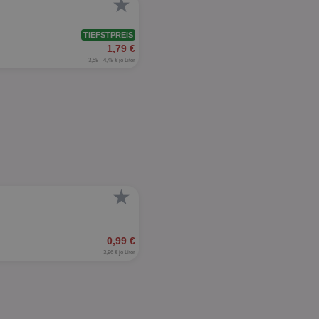
★
TIEFSTPREIS
1,79 €
3,58 - 4,48 € je Liter
★
0,99 €
3,96 € je Liter