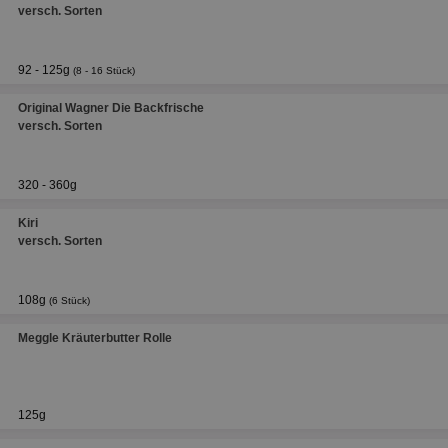
versch. Sorten
92 - 125g
(8 - 16 Stück)
Original Wagner Die Backfrische
versch. Sorten
320 - 360g
Kiri
versch. Sorten
108g
(6 Stück)
Meggle Kräuterbutter Rolle
125g