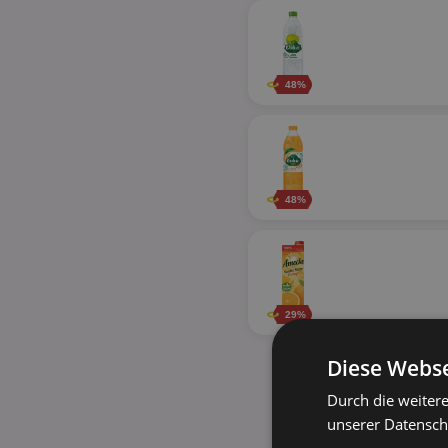
48%
48%
29%
Diese Webse
Durch die weiter
unserer Datenschu