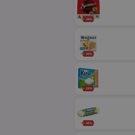
44%
46%
29%
40%