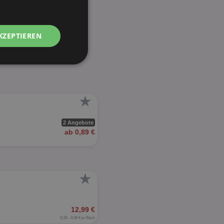
KZEPTIEREN
Unklassifizierte
★
2 Angebote
ab 0,89 €
zierte
meldung und die
wendet werden.
★
12,99 €
0,19 - 0,30 € je Stück