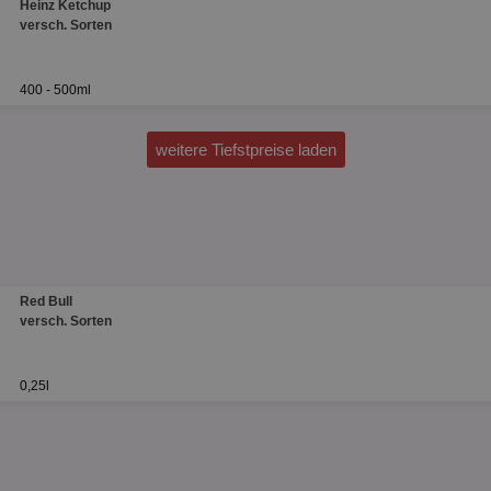
Heinz Ketchup
versch. Sorten
400 - 500ml
weitere Tiefstpreise laden
Red Bull
versch. Sorten
0,25l