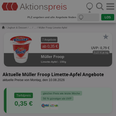
PLZ angeben und alle Angebote finden
/
Joghurt & Dessert
/
...
/
...
/ Müller Froop Limette-Apfel
★
7 Angebote
ab 0,35 €
UVP: 0,79 €
5,27 € je kg
Müller Froop
Limette-Apfel - 150g
Aktuelle Müller Froop Limette-Apfel Angebote
aktuelle Preise von Montag, den 10.08.2026
gleicher Preis wie letzte Woche
Tiefstpreis
56 % günstiger als UVP
0,35 €