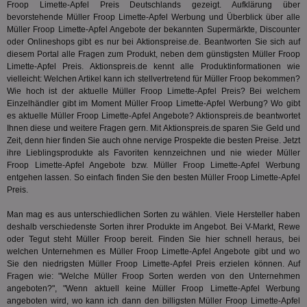
Froop Limette-Apfel Preis Deutschlands gezeigt. Aufklärung über
Geb
bevorstehende Müller Froop Limette-Apfel Werbung und Überblick über alle
matchfreewheel
.w55c.net
1 Monat
Die
Müller Froop Limette-Apfel Angebote der bekannten Supermärkte, Discounter
ver
oder Onlineshops gibt es nur bei Aktionspreise.de. Beantworten Sie sich auf
Nu
diesem Portal alle Fragen zum Produkt, neben dem günstigsten Müller Froop
Int
ver
Limette-Apfel Preis. Aktionspreis.de kennt alle Produktinformationen wie
Koo
vielleicht: Welchen Artikel kann ich stellvertretend für Müller Froop bekommen?
Anz
Wie hoch ist der aktuelle Müller Froop Limette-Apfel Preis? Bei welchem
Nut
mög
Einzelhändler gibt im Moment Müller Froop Limette-Apfel Werbung? Wo gibt
Ver
es aktuelle Müller Froop Limette-Apfel Angebote? Aktionspreis.de beantwortet
Rel
Ihnen diese und weitere Fragen gern. Mit Aktionspreis.de sparen Sie Geld und
Zeit, denn hier finden Sie auch ohne nervige Prospekte die besten Preise. Jetzt
CMPRO
3 Monate
Die
Casale Media Inc.
We
.casalemedia.com
ihre Lieblingsprodukte als Favoriten kennzeichnen und nie wieder Müller
der
Froop Limette-Apfel Angebote bzw. Müller Froop Limette-Apfel Werbung
die
entgehen lassen. So einfach finden Sie den besten Müller Froop Limette-Apfel
ha
Preis.
DSID
1 Stunde
Die
Google LLC
Ihr
.doubleclick.net
Man mag es aus unterschiedlichen Sorten zu wählen. Viele Hersteller haben
Ben
deshalb verschiedenste Sorten ihrer Produkte im Angebot. Bei V-Markt, Rewe
not
geh
oder Tegut steht Müller Froop bereit. Finden Sie hier schnell heraus, bei
ein
welchen Unternehmen es Müller Froop Limette-Apfel Angebote gibt und wo
Sie den niedrigsten Müller Froop Limette-Apfel Preis erzielen können. Auf
MRM_UID
StickyADS.tv
2 Monate
Die
Fragen wie: "Welche Müller Froop Sorten werden von den Unternehmen
.ads.stickyadstv.com
un
ver
angeboten?", "Wenn aktuell keine Müller Froop Limette-Apfel Werbung
Inf
angeboten wird, wo kann ich dann den billigsten Müller Froop Limette-Apfel