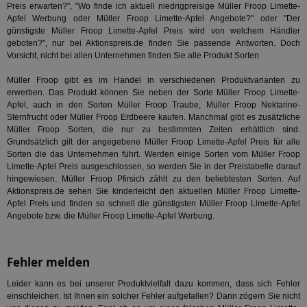
Nut
Preis erwarten?", "Wo finde ich aktuell niedrigpreisige Müller Froop Limette-
Int
Apfel Werbung oder Müller Froop Limette-Apfel Angebote?" oder "Der
Web
ab,
günstigste Müller Froop Limette-Apfel Preis wird von welchem Händler
Anz
geboten?", nur bei Aktionspreis.de finden Sie passende Antworten. Doch
Vorsicht, nicht bei allen Unternehmen finden Sie alle Produkt Sorten.
CMPS
3 Monate
Die
Casale Media Inc.
We
.casalemedia.com
der
Müller Froop gibt es im Handel in verschiedenen Produktvarianten zu
die
erwerben. Das Produkt können Sie neben der Sorte Müller Froop Limette-
ha
Apfel, auch in den Sorten Müller Froop Traube, Müller Froop Nektarine-
IDE
1 Jahr
Die
Google LLC
Sternfrucht oder Müller Froop Erdbeere kaufen. Manchmal gibt es zusätzliche
Dou
.doubleclick.net
Müller Froop Sorten, die nur zu bestimmten Zeiten erhältlich sind.
ent
Grundsätzlich gilt der angegebene Müller Froop Limette-Apfel Preis für alle
dar
Sorten die das Unternehmen führt. Werden einige Sorten vom Müller Froop
End
nut
Limette-Apfel Preis ausgeschlossen, so werden Sie in der Preistabelle darauf
die
hingewiesen. Müller Froop Pfirsich zählt zu den beliebtesten Sorten. Auf
mög
Aktionspreis.de sehen Sie kinderleicht den aktuellen Müller Froop Limette-
Bes
ges
Apfel Preis und finden so schnell die günstigsten Müller Froop Limette-Apfel
Angebote bzw. die Müller Froop Limette-Apfel Werbung.
UID
1 Monat
Die
Full Circle Studies Inc.
ein
.ads.stickyadstv.com
mas
Ben
Fehler melden
Dat
der
kön
Leider kann es bei unserer Produktvielfalt dazu kommen, dass sich Fehler
Ber
einschleichen. Ist Ihnen ein solcher Fehler aufgefallen? Dann zögern Sie nicht
ges