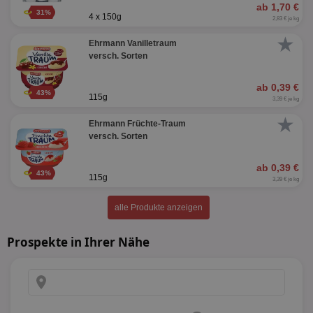
ab 1,70 €
31%
4 x 150g
2,83 € je kg
★
Ehrmann Vanilletraum
versch. Sorten
ab 0,39 €
43%
115g
3,39 € je kg
★
Ehrmann Früchte-Traum
versch. Sorten
ab 0,39 €
43%
115g
3,39 € je kg
alle Produkte anzeigen
Prospekte in Ihrer Nähe