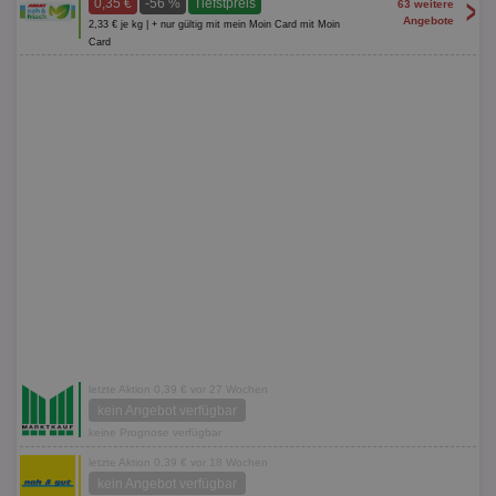
>
0,35 €
-56 %
Tiefstpreis
63 weitere
Angebote
2,33 € je kg | + nur gültig mit mein Moin Card mit Moin
Card
letzte Aktion 0,39 € vor 27 Wochen
kein Angebot verfügbar
keine Prognose verfügbar
letzte Aktion 0,39 € vor 18 Wochen
kein Angebot verfügbar