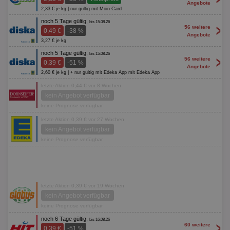
Angebote
2,33 € je kg | nur gültig mit Moin Card
noch 5 Tage gültig,
bis 15.08.26
>
56 weitere
0,49 €
-38 %
Angebote
3,27 € je kg
noch 5 Tage gültig,
bis 15.08.26
>
56 weitere
0,39 €
-51 %
Angebote
2,60 € je kg | + nur gültig mit Edeka App mit Edeka App
letzte Aktion 0,44 € vor 8 Wochen
kein Angebot verfügbar
keine Prognose verfügbar
letzte Aktion 0,39 € vor 27 Wochen
kein Angebot verfügbar
keine Prognose verfügbar
letzte Aktion 0,39 € vor 19 Wochen
kein Angebot verfügbar
keine Prognose verfügbar
noch 6 Tage gültig,
bis 16.08.26
>
60 weitere
0,39 €
-51 %