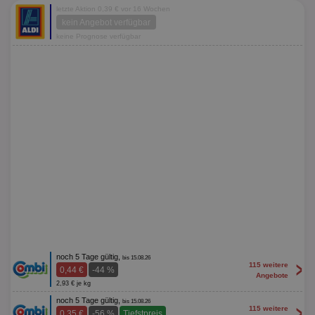
letzte Aktion 0,39 € vor 16 Wochen
kein Angebot verfügbar
keine Prognose verfügbar
noch 5 Tage gültig,
bis 15.08.26
>
115 weitere
0,44 €
-44 %
Angebote
2,93 € je kg
noch 5 Tage gültig,
bis 15.08.26
>
115 weitere
0,35 €
-56 %
Tiefstpreis