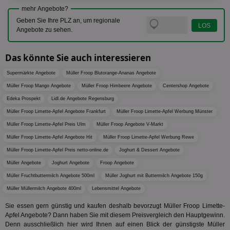
ind
mehr Angebote?
ide
Nut
Geben Sie Ihre PLZ an, um regionale
int
Angebote zu sehen.
ein
ang
kan
Anz
Das könnte Sie auch interessieren
und
und
Supermärkte Angebote
Müller Froop Blutorange-Ananas Angebote
We
wer
Müller Froop Mango Angebote
Müller Froop Himbeere Angebote
Centershop Angebote
Anz
Ben
Edeka Prospekt
Lidl.de Angebote Regensburg
demdex
6 Monate
Mit
Müller Froop Limette-Apfel Angebote Frankfurt
Müller Froop Limette-Apfel Werbung Münster
Adobe Inc.
Ad
.demdex.net
Müller Froop Limette-Apfel Preis Ulm
Müller Froop Angebote V-Markt
gr
wie
Müller Froop Limette-Apfel Angebote Hit
Müller Froop Limette-Apfel Werbung Rewe
ID-
Seg
Müller Froop Limette-Apfel Preis netto-online.de
Joghurt & Dessert Angebote
Mod
Ber
Müller Angebote
Joghurt Angebote
Froop Angebote
aus
Müller Fruchtbuttermilch Angebote 500ml
Müller Joghurt mit Buttermilch Angebote 150g
bitoIsSecure
1 Jahr
Prä
Comcast Corporation
Müller Müllermilch Angebote 400ml
Lebensmittel Angebote
rel
.bidr.io
Wer
Sie essen gern günstig und kaufen deshalb bevorzugt Müller Froop Limette-
vo
Dri
Apfel Angebote? Dann haben Sie mit diesem Preisvergleich den Hauptgewinn.
ber
Denn ausschließlich hier wird Ihnen auf einen Blick der günstigste Müller
Wer