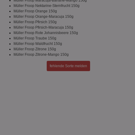
Müller Froop Maracuja-Banane-Mango 150g
Müller Froop Nektarine-Sternfrucht 150g
Unklassifizierte
Müller Froop Orange 150g
Müller Froop Orange-Maracuja 150g
Müller Froop Pfirsich 150g
Müller Froop Pfirsich-Maracuja 150g
Müller Froop Rote Johannisbeere 150g
Müller Froop Traube 150g
Müller Froop Waldfrucht 150g
Müller Froop Zitrone 150g
Unbedingt erforderlich
Performance
Müller Froop Zitrone-Mango 150g
Targeting
Funktionalität
Unklassifizierte
fehlende Sorte melden
Unbedingt erforderliche Cookies ermöglichen
wesentliche Kernfunktionen der Website wie die
Benutzeranmeldung und die Kontoverwaltung.
Ohne die unbedingt erforderlichen Cookies kann die
Website nicht ordnungsgemäß verwendet werden.
Name
Provider
/
Domäne
Ablaufdatum
Be
identifier
aktionspreis.de
1 Jahr
Log
securitytoken
aktionspreis.de
1 Jahr
Log
PHPSESSID
Session
Coo
PHP.net
An
www.aktionspreis.de
wir