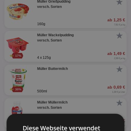
★
Müller Grießpudding
versch. Sorten
ab 1,25 €
160g
7,81 € je kg
★
Müller Wackelpudding
versch. Sorten
ab 1,49 €
17%
4 x 125g
2,98 € je kg
★
Müller Buttermilch
ab 0,69 €
30%
500ml
1,38 € je Liter
★
Müller Müllermilch
versch. Sorten
ab 0,89 €
40%
400ml
Diese Webseite verwendet
2,23 € je Liter