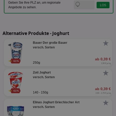
Geben Sie Ihre PLZ an, um regionale
Angebote zu sehen.
Alternative Produkte - Joghurt
★
Bauer Der große Bauer
versch. Sorten
ab 0,39 €
61%
250g
1,56 € je kg
★
Zott Joghurt
versch. Sorten
ab 0,39 €
61%
140 - 150g
2,60 - 2,79 € je kg
★
Elinas Joghurt Griechischer Art
versch. Sorten