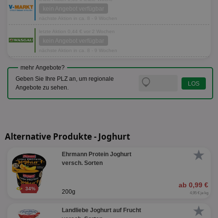
kein Angebot verfügbar
nächste Aktion in ca. 8 - 9 Wochen
letzte Aktion 0,44 € vor 2 Wochen
kein Angebot verfügbar
nächste Aktion in ca. 8 - 9 Wochen
mehr Angebote?
Geben Sie Ihre PLZ an, um regionale
Angebote zu sehen.
Alternative Produkte - Joghurt
★
Ehrmann Protein Joghurt
versch. Sorten
ab 0,99 €
34%
200g
4,95 € je kg
★
Landliebe Joghurt auf Frucht