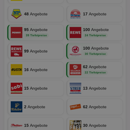
Nut
Int
Web
ab,
48
Angebote
17
Angebote
Wer
dem
Prä
95
Angebote
100
Angebote
lie
39 Tiefstpreise
24 Tiefstpreise
3pi
3 Monate
Leg
ID5 Technology Ltd
den
.id5-sync.com
We
100
Angebote
Dri
99
Angebote
Bes
30 Tiefstpreise
We
kön
Ser
62
Angebote
16
Angebote
Hub
22 Tiefstpreise
ber
Wer
ge
15
Angebote
13
Angebote
PugT
1 Monat
Reg
PubMatic Inc.
ID,
.pubmatic.com
Ben
wi
2
Angebote
62
Angebote
Bes
ide
We
ver
ver
15
Angebote
30
Angebote
Anz