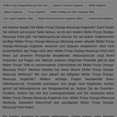
We
wer
Müller Froop Orange-Maracuja Preis Lidl
Joghurt & Dessert Angebote
Müller Angebote
Anz
Joghurt Angebote
Froop Angebote
Müller Pudding mit Soße Angebote 450g
Ben
Zott Jogolé Angebote 150g
Müller Reine Buttermilch Angebote 500ml
Lebensmittel Angebote
demdex
6 Monate
Mit
Adobe Inc.
Ad
.demdex.net
Am liebsten kaufen Sie Müller Froop Orange-Maracuja Angebote? Dann finden
gr
wie
Sie schnell auf unserer Seite heraus, wo es den besten Müller Froop Orange-
ID-
Maracuja Preis gibt. Auf Aktionspreis.de können Sie bei jedem Unternehmen
Seg
künftige Müller Froop Orange-Maracuja Werbung sowie aktuelle Müller Froop
Mod
Orange-Maracuja Angebote einsehen und bequem vergleichen. Aber nicht
Ber
aus
ausschließlich die Frage nach dem Müller Froop Orange-Maracuja Preis wird
Ihnen auf unserem Preisportal beantwortet. Aktionspreis.de zeigt Ihnen
bitoIsSecure
1 Jahr
Prä
Comcast Corporation
Antworten auf Fragen wie: Welche anderen möglichen Produkte gibt es statt
rel
.bidr.io
Wer
Müller Froop? Gibt es nennenswerte Unterschiede bei Müller Froop Orange-
vo
Maracuja Preis? Welcher Händler hat diese Woche Müller Froop Orange-
Dri
Maracuja Werbung? Wo sind aktuell die billigsten Müller Froop Orange-
ber
Maracuja Angebote? Weitere wichtige Fragen beantwortet Ihnen
Wer
Geb
Aktionspreis.de. Prospekte anschauen und lange nach Angeboten suchen
gehört mit Aktionspreis.de der Vergangenheit an. Nutzen Sie die Favoriten-
matchfreewheel
.w55c.net
1 Monat
Die
Funktion, sichern Sie sich Ihre Lieblingsprodukte und Sie verpassen keine
ver
Müller Froop Orange-Maracuja Angebote bzw. Müller Froop Orange-Maracuja
Nu
Int
Werbung. Garantiert blitzschnell den günstigsten Müller Froop Orange-
ver
Maracuja Preis finden.
Koo
Anz
Nut
Ein breites Angebot ist immer willkommen. Daher haben viele Händler