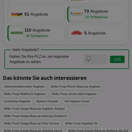
IDSYNC
1 Jahr
Die
Verizon
Inf
Communications Inc.
73
Angebote
51
Angebote
der
.analytics.yahoo.com
27 Tiefstpreise
Web
Wer
En
110
Angebote
mög
5
Angebote
Bes
29 Tiefstpreise
ges
TestIfCookieP
1 Jahr 1
Die
Smart AdServer SAS
mehr Angebote?
Monat
ve
.smartadserver.com
Wer
Geben Sie Ihre PLZ an, um regionale
Web
Angebote zu sehen.
rel
KRTBCOOKIE_80
3 Monate
Die
PubMatic, Inc.
Das könnte Sie auch interessieren
We
.pubmatic.com
um 
Onl
Lebensmitteldiscounter Angebote
Müller Froop Pfirsich-Maracuja Angebote
Kam
ind
Müller Froop Waldfrucht Angebote
Müller Froop Limette-Apfel Angebote
ide
Nut
Centershop Angebote
Markant Prospekt
Lidl Angebote Essen
int
Müller Froop Orange-Maracuja Angebote Stuttgart
ein
ang
Müller Froop Orange-Maracuja Werbung Osnabrück
kan
Anz
Müller Froop Orange-Maracuja Preis Zwickau
Müller Froop Angebote Hit
und
und
Müller Froop Orange-Maracuja Angebote inkoop
Müller Froop Orange-Maracuja Werbung Aldi Süd