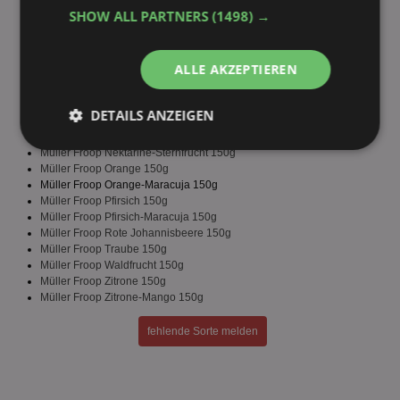
Müller Froop Himbeere 150g
SHOW ALL PARTNERS
(1498) →
Müller Froop Kirsch-Banane 150g
Müller Froop Kirsche 150g
Müller Froop Kiwi 150g
ALLE AKZEPTIEREN
Müller Froop Kokos-Ananas 150g
Müller Froop Limette 150g
Müller Froop Limette-Apfel 150g
DETAILS ANZEIGEN
Müller Froop Mango 150g
Müller Froop Maracuja-Banane-Mango 150g
Unbedingt
Performance
Müller Froop Nektarine-Sternfrucht 150g
erforderlich
Müller Froop Orange 150g
Müller Froop Orange-Maracuja 150g
Müller Froop Pfirsich 150g
Müller Froop Pfirsich-Maracuja 150g
Müller Froop Rote Johannisbeere 150g
Targeting
Funktionalität
Müller Froop Traube 150g
Müller Froop Waldfrucht 150g
Müller Froop Zitrone 150g
Müller Froop Zitrone-Mango 150g
Unklassifizierte
fehlende Sorte melden