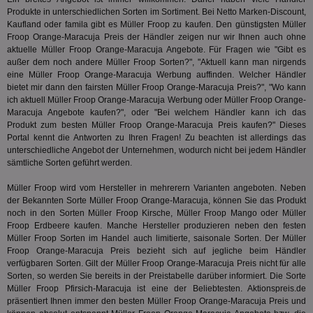
mög
Produkte in unterschiedlichen Sorten im Sortiment. Bei Netto Marken-Discount,
Ver
Kaufland oder famila gibt es Müller Froop zu kaufen. Den günstigsten Müller
Rel
Froop Orange-Maracuja Preis der Händler zeigen nur wir Ihnen auch ohne
CMPRO
3 Monate
Die
Casale Media Inc.
aktuelle Müller Froop Orange-Maracuja Angebote. Für Fragen wie "Gibt es
We
.casalemedia.com
außer dem noch andere Müller Froop Sorten?", "Aktuell kann man nirgends
der
eine Müller Froop Orange-Maracuja Werbung auffinden. Welcher Händler
die
ha
bietet mir dann den fairsten Müller Froop Orange-Maracuja Preis?", "Wo kann
ich aktuell Müller Froop Orange-Maracuja Werbung oder Müller Froop Orange-
DSID
1 Stunde
Die
Google LLC
Maracuja Angebote kaufen?", oder "Bei welchem Händler kann ich das
Ihr
.doubleclick.net
Produkt zum besten Müller Froop Orange-Maracuja Preis kaufen?" Dieses
Ben
not
Portal kennt die Antworten zu Ihren Fragen! Zu beachten ist allerdings das
geh
unterschiedliche Angebot der Unternehmen, wodurch nicht bei jedem Händler
ein
sämtliche Sorten geführt werden.
MRM_UID
StickyADS.tv
2 Monate
Die
.ads.stickyadstv.com
un
Müller Froop wird vom Hersteller in mehrerern Varianten angeboten. Neben
ver
der Bekannten Sorte Müller Froop Orange-Maracuja, können Sie das Produkt
Inf
noch in den Sorten Müller Froop Kirsche, Müller Froop Mango oder Müller
Nut
Int
Froop Erdbeere kaufen. Manche Hersteller produzieren neben den festen
Web
Müller Froop Sorten im Handel auch limitierte, saisonale Sorten. Der Müller
ab,
Froop Orange-Maracuja Preis bezieht sich auf jegliche beim Händler
Anz
verfügbaren Sorten. Gilt der Müller Froop Orange-Maracuja Preis nicht für alle
CMPS
3 Monate
Die
Casale Media Inc.
Sorten, so werden Sie bereits in der Preistabelle darüber informiert. Die Sorte
We
.casalemedia.com
Müller Froop Pfirsich-Maracuja ist eine der Beliebtesten. Aktionspreis.de
der
präsentiert Ihnen immer den besten Müller Froop Orange-Maracuja Preis und
die