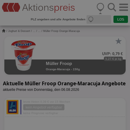
PLZ angeben und alle Angebote finden
/
Joghurt & Dessert
/
...
/
...
/ Müller Froop Orange-Maracuja
★
UVP: 0,79 €
5,27 € je kg
Müller Froop
Orange-Maracuja - 150g
Aktuelle Müller Froop Orange-Maracuja Angebote
aktuelle Preise von Donnerstag, den 06.08.2026
letzte Aktion 0,39 € vor 15 Wochen
kein Angebot verfügbar
keine Prognose verfügbar