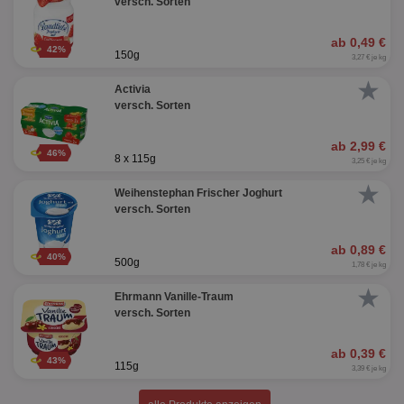
versch. Sorten
ab 0,49 €
42%
150g
3,27 € je kg
★
Activia
versch. Sorten
ab 2,99 €
46%
8 x 115g
3,25 € je kg
★
Weihenstephan Frischer Joghurt
versch. Sorten
ab 0,89 €
40%
500g
1,78 € je kg
★
Ehrmann Vanille-Traum
versch. Sorten
ab 0,39 €
43%
115g
3,39 € je kg