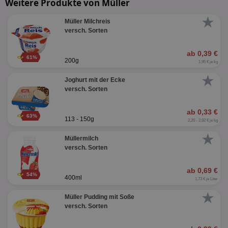
Weitere Produkte von Müller
★
Müller Milchreis
versch. Sorten
ab 0,39 €
61%
200g
1,95 € je kg
★
Joghurt mit der Ecke
versch. Sorten
ab 0,33 €
63%
113 - 150g
2,20 - 2,92 € je kg
★
Müllermilch
versch. Sorten
ab 0,69 €
54%
400ml
1,73 € je Liter
★
Müller Pudding mit Soße
versch. Sorten