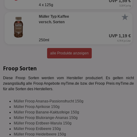
UVP 1,59 €
4 x 125g
3,18 € je kg
★
Targeting
Funktionalität
Müller Typ Kaffee
versch. Sorten
UVP 1,19 €
Unklassifizierte
250ml
4,76 € je Liter
alle Produkte anzeigen
Froop Sorten
Diese Froop Sorten werden vom Hersteller produziert. Es gelten nicht
Unbedingt erforderlich
Performance
zwangsläufig alle Froop Angebote myTime.de bzw. der Froop Preis myTime.de
für alle Sorten des Herstellers.
Targeting
Funktionalität
Unklassifizierte
Müller Froop Ananas-Passionsfrucht 150g
Unbedingt erforderliche Cookies ermöglichen
Müller Froop Aprikose 150g
wesentliche Kernfunktionen der Website wie die
Benutzeranmeldung und die Kontoverwaltung.
Müller Froop Banane-Kaktusfeige 150g
Ohne die unbedingt erforderlichen Cookies kann die
Müller Froop Blutorange-Ananas 150g
Website nicht ordnungsgemäß verwendet werden.
Müller Froop Erdbeer-Marula 150g
Müller Froop Erdbeere 150g
Name
Provider
/
Domäne
Ablaufdatum
Be
Müller Froop Heidelbeere 150g