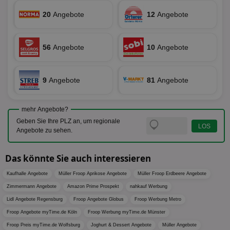
enthal
sic
zur Be
20
Angebote
12
Angebote
Bes
Besuche
Anz
und
sie
Kampa
für die 
TDCPM
1 Jahr
Die
The Trade Desk Inc.
Analys
56
Angebote
10
Angebote
Inf
.adsrvr.org
verwen
der
Web
Wer
En
9
Angebote
81
Angebote
mög
Bes
ges
mehr Angebote?
uid-bp-36033
.ads.stickyadstv.com
2 Monate
Die
Geben Sie Ihre PLZ an, um regionale
Nut
Int
Angebote zu sehen.
Web
ab,
Wer
Das könnte Sie auch interessieren
dem
Prä
lie
Kaufhalle Angebote
Müller Froop Aprikose Angebote
Müller Froop Erdbeere Angebote
Zimmermann Angebote
Amazon Prime Prospekt
nahkauf Werbung
3pi
3 Monate
Leg
ID5 Technology Ltd
den
.id5-sync.com
Lidl Angebote Regensburg
Froop Angebote Globus
Froop Werbung Metro
We
Dri
Froop Angebote myTime.de Köln
Froop Werbung myTime.de Münster
Bes
We
Froop Preis myTime.de Wolfsburg
Joghurt & Dessert Angebote
Müller Angebote