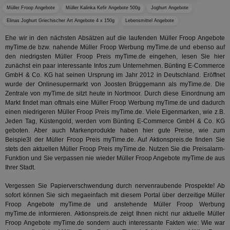
kön
Ser
Müller Froop Angebote
Müller Kalinka Kefir Angebote 500g
Joghurt Angebote
Hub
Elinas Joghurt Griechischer Art Angebote 4 x 150g
Lebensmittel Angebote
ber
Wer
ge
Ehe wir in den nächsten Absätzen auf die laufenden Müller Froop Angebote
myTime.de bzw. nahende Müller Froop Werbung myTime.de und ebenso auf
PugT
1 Monat
Reg
PubMatic Inc.
den niedrigsten Müller Froop Preis myTime.de eingehen, lesen Sie hier
ID,
.pubmatic.com
zunächst ein paar interessante Infos zum Unternehmen. Bünting E-Commerce
Ben
wi
GmbH & Co. KG hat seinen Ursprung im Jahr 2012 in Deutschland. Eröffnet
Bes
wurde der Onlinesupermarkt von Joosten Brüggemann als myTime.de. Die
ide
Zentrale von myTime.de sitzt heute in Nortmoor. Durch diese Einordnung am
We
ver
Markt findet man oftmals eine Müller Froop Werbung myTime.de und dadurch
ver
einen niedrigeren Müller Froop Preis myTime.de. Viele Eigenmarken, wie z.B.
Anz
Jeden Tag, Küstengold, werden vom Bünting E-Commerce GmbH & Co. KG
geboten. Aber auch Markenprodukte haben hier gute Preise, wie zum
IDSYNC
1 Jahr
Die
Verizon
Inf
Beispie3l der Müller Froop Preis myTime.de. Auf Aktionspreis.de finden Sie
Communications Inc.
der
.analytics.yahoo.com
stets den aktuellen Müller Froop Preis myTime.de. Nutzen Sie die Preisalarm-
Web
Funktion und Sie verpassen nie wieder Müller Froop Angebote myTime.de aus
Wer
Ihrer Stadt.
En
mög
Bes
Vergessen Sie Papierverschwendung durch nervenraubende Prospekte! Ab
ges
sofort können Sie sich megaeinfach mit diesem Portal über derzeitige Müller
TestIfCookieP
1 Jahr 1
Die
Froop Angebote myTime.de und anstehende Müller Froop Werbung
Smart AdServer SAS
Monat
ve
.smartadserver.com
myTime.de informieren. Aktionspreis.de zeigt Ihnen nicht nur aktuelle Müller
Wer
Froop Angebote myTime.de sondern auch interessante Fakten wie: Wie war
Web