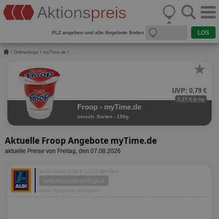
PLZ angeben und alle Angebote finden
/
Onlineshops
/
myTime.de
/ ...
★
UVP: 0,79 €
5,27 € je kg
Froop - myTime.de
versch. Sorten - 150g
Aktuelle Froop Angebote myTime.de
aktuelle Preise von Freitag, den 07.08.2026
letzte Aktion 0,39 € vor 15 Wochen
kein Angebot verfügbar
keine Prognose verfügbar