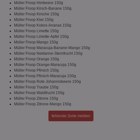
Müller Froop Himbeere 150g
identifier
aktionspreis.de
1 Jahr
Log
Müller Froop Kirsch-Banane 150g
securitytoken
aktionspreis.de
1 Jahr
Log
Müller Froop Kirsche 150g
Müller Froop Kiwi 150g
PHPSESSID
Session
Coo
PHP.net
Müller Froop Kokos-Ananas 150g
An
www.aktionspreis.de
wir
Müller Froop Limette 150g
Spr
Müller Froop Limette-Apfel 150g
ein
Müller Froop Mango 150g
die
Ben
Müller Froop Maracuja-Banane-Mango 150g
ver
Müller Froop Nektarine-Sternfrucht 150g
Nor
Müller Froop Orange 150g
sic
Müller Froop Orange-Maracuja 150g
gen
und
Müller Froop Pfirsich 150g
ver
Müller Froop Pfirsich-Maracuja 150g
die
Müller Froop Rote Johannisbeere 150g
gut
die
Müller Froop Traube 150g
Anm
Müller Froop Waldfrucht 150g
Ben
Müller Froop Zitrone 150g
Sei
Müller Froop Zitrone-Mango 150g
CookieScriptConsent
1 Monat
Die
CookieScript
Coo
www.aktionspreis.de
fehlende Sorte melden
ver
Ein
für
spe
Ban
Scr