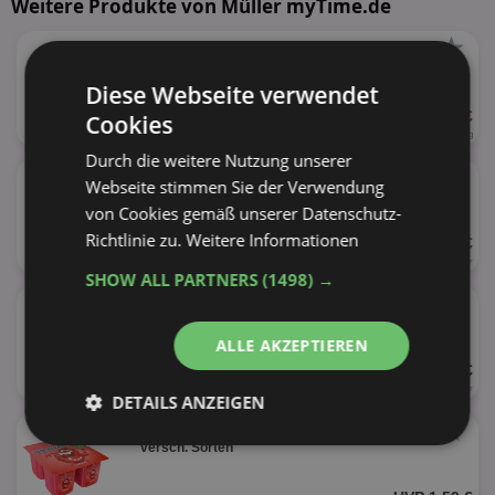
Weitere Produkte von Müller myTime.de
★
Müller Grießpudding
versch. Sorten
Diese Webseite verwendet
1,25 €
Cookies
160g
7,81 € je kg
Durch die weitere Nutzung unserer
★
Müller Müllermilch
Webseite stimmen Sie der Verwendung
versch. Sorten
von Cookies gemäß unserer Datenschutz-
Richtlinie zu.
Weitere Informationen
1,49 €
400ml
3,73 € je Liter
SHOW ALL PARTNERS
(1498) →
★
Müller Reine Buttermilch Becher
ALLE AKZEPTIEREN
UVP 0,99 €
500ml
1,98 € je Liter
DETAILS ANZEIGEN
★
Müller Wackelpudding
Unbedingt
Performance
versch. Sorten
erforderlich