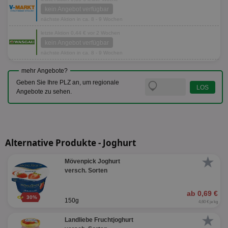
kein Angebot verfügbar
nächste Aktion in ca. 8 - 9 Wochen
letzte Aktion 0,44 € vor 2 Wochen
kein Angebot verfügbar
nächste Aktion in ca. 8 - 9 Wochen
mehr Angebote?
Geben Sie Ihre PLZ an, um regionale
Angebote zu sehen.
Alternative Produkte - Joghurt
★
Mövenpick Joghurt
versch. Sorten
ab 0,69 €
30%
150g
4,60 € je kg
★
Landliebe Fruchtjoghurt