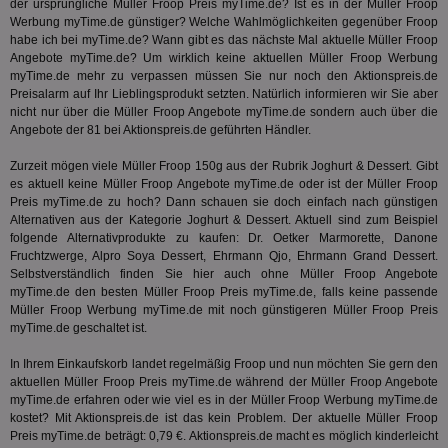
der ursprüngliche Müller Froop Preis myTime.de? Ist es in der Müller Froop
rel
Werbung myTime.de günstiger? Welche Wahlmöglichkeiten gegenüber Froop
KRTBCOOKIE_80
3 Monate
Die
PubMatic, Inc.
habe ich bei myTime.de? Wann gibt es das nächste Mal aktuelle Müller Froop
We
.pubmatic.com
Angebote myTime.de? Um wirklich keine aktuellen Müller Froop Werbung
um 
myTime.de mehr zu verpassen müssen Sie nur noch den Aktionspreis.de
Onl
Kam
Preisalarm auf Ihr Lieblingsprodukt setzten. Natürlich informieren wir Sie aber
ind
nicht nur über die Müller Froop Angebote myTime.de sondern auch über die
ide
Angebote der 81 bei Aktionspreis.de geführten Händler.
Nut
int
ein
Zurzeit mögen viele Müller Froop 150g aus der Rubrik
Joghurt & Dessert
. Gibt
ang
es aktuell keine Müller Froop Angebote myTime.de oder ist der Müller Froop
kan
Preis myTime.de zu hoch? Dann schauen sie doch einfach nach günstigen
Anz
und
Alternativen aus der Kategorie
Joghurt & Dessert
. Aktuell sind zum Beispiel
und
folgende Alternativprodukte zu kaufen: Dr. Oetker Marmorette, Danone
We
Fruchtzwerge, Alpro Soya Dessert, Ehrmann Qjo, Ehrmann Grand Dessert.
wer
Anz
Selbstverständlich finden Sie hier auch ohne Müller Froop Angebote
Ben
myTime.de den besten Müller Froop Preis myTime.de, falls keine passende
Müller Froop Werbung myTime.de mit noch günstigeren Müller Froop Preis
demdex
6 Monate
Mit
Adobe Inc.
myTime.de geschaltet ist.
Ad
.demdex.net
gr
wie
In Ihrem Einkaufskorb landet regelmäßig Froop und nun möchten Sie gern den
ID-
aktuellen Müller Froop Preis myTime.de während der Müller Froop Angebote
Seg
Mod
myTime.de erfahren oder wie viel es in der Müller Froop Werbung myTime.de
Ber
kostet? Mit Aktionspreis.de ist das kein Problem. Der aktuelle Müller Froop
aus
Preis myTime.de beträgt: 0,79 €. Aktionspreis.de macht es möglich kinderleicht