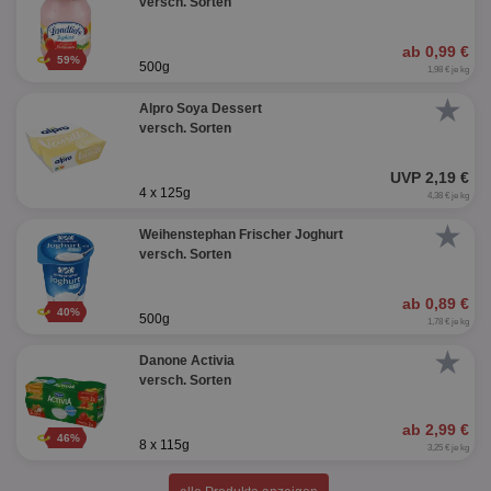
versch. Sorten
ab 0,99 €
59%
500g
1,98 € je kg
★
Alpro Soya Dessert
versch. Sorten
UVP 2,19 €
4 x 125g
4,38 € je kg
★
Weihenstephan Frischer Joghurt
versch. Sorten
ab 0,89 €
40%
500g
1,78 € je kg
★
Danone Activia
versch. Sorten
ab 2,99 €
46%
8 x 115g
3,25 € je kg