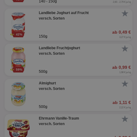
140 - 150g
2,60 - 2,79 € je kg
★
Landliebe Joghurt auf Frucht
versch. Sorten
ab 0,49 €
42%
150g
3,27 € je kg
★
Landliebe Fruchtjoghurt
versch. Sorten
ab 0,99 €
59%
500g
1,98 € je kg
★
Almighurt
versch. Sorten
ab 1,11 €
500g
2,22 € je kg
★
Ehrmann Vanille-Traum
versch. Sorten