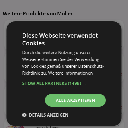
Weitere Produkte von Müller
★
Müller Joghurt mit der Ecke
versch. Sorten
Diese Webseite verwendet
Cookies
ab 0,33 €
63%
113 - 150g
2,20 - 2,92 € je kg
Durch die weitere Nutzung unserer
★
Müller Grießpudding
Webseite stimmen Sie der Verwendung
versch. Sorten
von Cookies gemäß unserer Datenschutz-
Richtlinie zu.
Weitere Informationen
ab 1,25 €
160g
7,81 € je kg
SHOW ALL PARTNERS
(1498) →
★
Müller Wackelpudding
versch. Sorten
ALLE AKZEPTIEREN
ab 1,49 €
17%
4 x 125g
2,98 € je kg
DETAILS ANZEIGEN
★
Müller Doppeldecker
Unbedingt
Performance
versch. Sorten