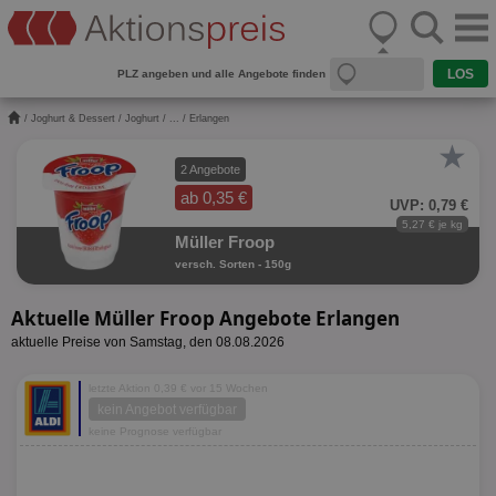
PLZ angeben und alle Angebote finden
/
Joghurt & Dessert
/
Joghurt
/
...
/ Erlangen
★
2 Angebote
ab 0,35 €
UVP: 0,79 €
5,27 € je kg
Müller Froop
versch. Sorten - 150g
Aktuelle Müller Froop Angebote Erlangen
aktuelle Preise von Samstag, den 08.08.2026
letzte Aktion 0,39 € vor 15 Wochen
kein Angebot verfügbar
keine Prognose verfügbar