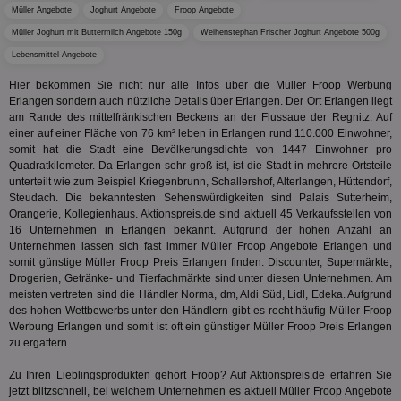
Monat
ve
.smartadserver.com
Müller Angebote
Joghurt Angebote
Froop Angebote
Wer
Web
Müller Joghurt mit Buttermilch Angebote 150g
Weihenstephan Frischer Joghurt Angebote 500g
rel
Lebensmittel Angebote
KRTBCOOKIE_80
3 Monate
Die
PubMatic, Inc.
We
.pubmatic.com
Hier bekommen Sie nicht nur alle Infos über die Müller Froop Werbung
um 
Erlangen sondern auch nützliche Details über Erlangen. Der Ort Erlangen liegt
Onl
Kam
am Rande des mittelfränkischen Beckens an der Flussaue der Regnitz. Auf
ind
einer auf einer Fläche von 76 km² leben in Erlangen rund 110.000 Einwohner,
ide
somit hat die Stadt eine Bevölkerungsdichte von 1447 Einwohner pro
Nut
int
Quadratkilometer. Da Erlangen sehr groß ist, ist die Stadt in mehrere Ortsteile
ein
unterteilt wie zum Beispiel Kriegenbrunn, Schallershof, Alterlangen, Hüttendorf,
ang
Steudach. Die bekanntesten Sehenswürdigkeiten sind Palais Sutterheim,
kan
Orangerie, Kollegienhaus. Aktionspreis.de sind aktuell 45 Verkaufsstellen von
Anz
und
16 Unternehmen in Erlangen bekannt. Aufgrund der hohen Anzahl an
und
Unternehmen lassen sich fast immer Müller Froop Angebote Erlangen und
We
somit günstige Müller Froop Preis Erlangen finden. Discounter, Supermärkte,
wer
Anz
Drogerien, Getränke- und Tierfachmärkte sind unter diesen Unternehmen. Am
Ben
meisten vertreten sind die Händler Norma, dm, Aldi Süd, Lidl, Edeka. Aufgrund
des hohen Wettbewerbs unter den Händlern gibt es recht häufig Müller Froop
demdex
6 Monate
Mit
Adobe Inc.
Werbung Erlangen und somit ist oft ein günstiger Müller Froop Preis Erlangen
Ad
.demdex.net
gr
zu ergattern.
wie
ID-
Zu Ihren Lieblingsprodukten gehört Froop? Auf Aktionspreis.de erfahren Sie
Seg
Mod
jetzt blitzschnell, bei welchem Unternehmen es aktuell Müller Froop Angebote