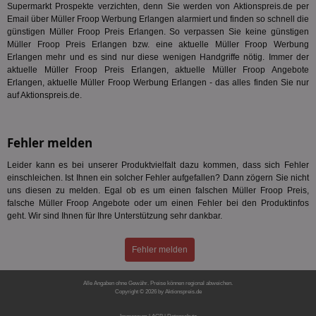
Ben
Supermarkt Prospekte verzichten, denn Sie werden von Aktionspreis.de per
not
Email über Müller Froop Werbung Erlangen alarmiert und finden so schnell die
geh
günstigen Müller Froop Preis Erlangen. So verpassen Sie keine günstigen
ein
Müller Froop Preis Erlangen bzw. eine aktuelle Müller Froop Werbung
MRM_UID
StickyADS.tv
2 Monate
Die
Erlangen mehr und es sind nur diese wenigen Handgriffe nötig. Immer der
.ads.stickyadstv.com
un
aktuelle Müller Froop Preis Erlangen, aktuelle Müller Froop Angebote
ver
Erlangen, aktuelle Müller Froop Werbung Erlangen - das alles finden Sie nur
Inf
Nut
auf Aktionspreis.de.
Int
Web
ab,
Anz
Fehler melden
CMPS
3 Monate
Die
Casale Media Inc.
We
.casalemedia.com
Leider kann es bei unserer Produktvielfalt dazu kommen, dass sich Fehler
der
einschleichen. Ist Ihnen ein solcher Fehler aufgefallen? Dann zögern Sie nicht
die
uns diesen zu melden. Egal ob es um einen falschen Müller Froop Preis,
ha
falsche Müller Froop Angebote oder um einen Fehler bei den Produktinfos
IDE
1 Jahr
Die
Google LLC
geht. Wir sind Ihnen für Ihre Unterstützung sehr dankbar.
Dou
.doubleclick.net
ent
dar
Fehler melden
End
nut
die
mög
Alle Angaben ohne Gewähr. Preise können regional abweichen.
Bes
Copyright © 2026 by Aktionspreis.de
ges
Produkt-ID: 1