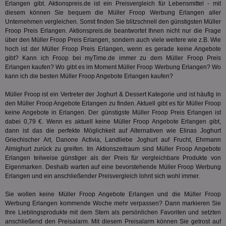
Ber
Erlangen gibt. Aktionspreis.de ist ein Preisvergleich für Lebensmittel - mit
aus
diesem können Sie bequem die Müller Froop Werbung Erlangen aller
Unternehmen vergleichen. Somit finden Sie blitzschnell den günstigsten Müller
bitoIsSecure
1 Jahr
Prä
Comcast Corporation
rel
.bidr.io
Froop Preis Erlangen. Aktionspreis.de beantwortet Ihnen nicht nur die Frage
Wer
über den Müller Froop Preis Erlangen, sondern auch viele weitere wie z.B. Wie
vo
hoch ist der Müller Froop Preis Erlangen, wenn es gerade keine Angebote
Dri
gibt? Kann ich Froop bei
myTime.de
immer zu dem Müller Froop Preis
ber
Wer
Erlangen kaufen? Wo gibt es im Moment Müller Froop Werbung Erlangen? Wo
Geb
kann ich die besten Müller Froop Angebote Erlangen kaufen?
matchfreewheel
.w55c.net
1 Monat
Die
ver
Müller Froop ist ein Vertreter der
Joghurt & Dessert
Kategorie und ist häufig in
Nu
den Müller Froop Angebote Erlangen zu finden. Aktuell gibt es für Müller Froop
Int
keine Angebote in Erlangen. Der günstigste Müller Froop Preis Erlangen ist
ver
dabei 0,79 €. Wenn es aktuell keine Müller Froop Angebote Erlangen gibt,
Koo
Anz
dann ist das die perfekte Möglichkeit auf Alternativen wie Elinas Joghurt
Nut
Griechischer Art,
Danone Activia
, Landliebe Joghurt auf Frucht, Ehrmann
mög
Almighurt zurück zu greifen. Im Aktionszeitraum sind Müller Froop Angebote
Ver
Rel
Erlangen teilweise günstiger als der Preis für vergleichbare Produkte von
Eigenmarken. Deshalb warten auf eine bevorstehende Müller Froop Werbung
CMPRO
3 Monate
Die
Casale Media Inc.
Erlangen und ein anschließender Preisvergleich lohnt sich wohl immer.
We
.casalemedia.com
der
die
Sie wollen keine Müller Froop Angebote Erlangen und die Müller Froop
ha
Werbung Erlangen kommende Woche mehr verpassen? Dann markieren Sie
Ihre Lieblingsprodukte mit dem Stern als persönlichen Favoriten und setzten
DSID
1 Stunde
Die
Google LLC
anschließend den Preisalarm. Mit diesem Preisalarm können Sie getrost auf
Ihr
.doubleclick.net