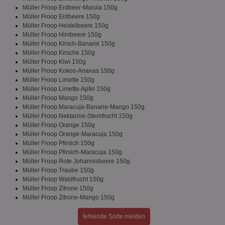
Müller Froop Erdbeer-Marula 150g
Name
Provider
/
Domäne
Ablaufdatum
Be
Müller Froop Erdbeere 150g
identifier
aktionspreis.de
1 Jahr
Log
Müller Froop Heidelbeere 150g
Müller Froop Himbeere 150g
securitytoken
aktionspreis.de
1 Jahr
Log
Müller Froop Kirsch-Banane 150g
PHPSESSID
Session
Coo
Müller Froop Kirsche 150g
PHP.net
An
www.aktionspreis.de
Müller Froop Kiwi 150g
wir
Müller Froop Kokos-Ananas 150g
Spr
Müller Froop Limette 150g
ein
die
Müller Froop Limette-Apfel 150g
Ben
Müller Froop Mango 150g
ver
Müller Froop Maracuja-Banane-Mango 150g
Nor
sic
Müller Froop Nektarine-Sternfrucht 150g
gen
Müller Froop Orange 150g
und
Müller Froop Orange-Maracuja 150g
ver
Müller Froop Pfirsich 150g
die
gut
Müller Froop Pfirsich-Maracuja 150g
die
Müller Froop Rote Johannisbeere 150g
Anm
Müller Froop Traube 150g
Ben
Sei
Müller Froop Waldfrucht 150g
Müller Froop Zitrone 150g
CookieScriptConsent
1 Monat
Die
CookieScript
Müller Froop Zitrone-Mango 150g
Coo
www.aktionspreis.de
ver
Ein
fehlende Sorte melden
für