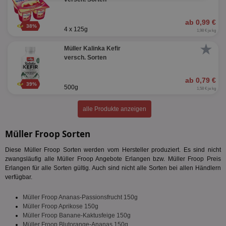
erforderlich
ab 0,99 €
38%
4 x 125g
1,98 € je kg
Targeting
Funktionalität
★
Müller Kalinka Kefir
versch. Sorten
ab 0,79 €
Unklassifizierte
39%
500g
1,58 € je kg
alle Produkte anzeigen
Müller Froop Sorten
Diese Müller Froop Sorten werden vom Hersteller produziert. Es sind nicht
Unbedingt erforderlich
Performance
zwangsläufig alle Müller Froop Angebote Erlangen bzw. Müller Froop Preis
Erlangen für alle Sorten gültig. Auch sind nicht alle Sorten bei allen Händlern
Targeting
Funktionalität
Unklassifizierte
verfügbar.
Unbedingt erforderliche Cookies ermöglichen
wesentliche Kernfunktionen der Website wie die
Müller Froop Ananas-Passionsfrucht 150g
Benutzeranmeldung und die Kontoverwaltung.
Müller Froop Aprikose 150g
Ohne die unbedingt erforderlichen Cookies kann die
Müller Froop Banane-Kaktusfeige 150g
Website nicht ordnungsgemäß verwendet werden.
Müller Froop Blutorange-Ananas 150g