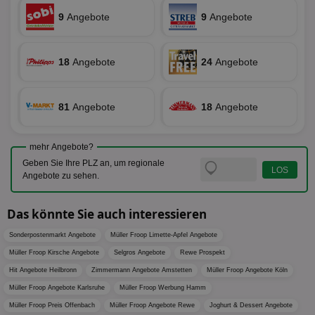
Bes
9
Angebote
9
Angebote
We
kön
Ser
Hub
ber
18
Angebote
24
Angebote
Wer
ge
PugT
1 Monat
Reg
PubMatic Inc.
81
Angebote
18
Angebote
ID,
.pubmatic.com
Ben
wi
Bes
ide
mehr Angebote?
We
Geben Sie Ihre PLZ an, um regionale
ver
Angebote zu sehen.
ver
Anz
IDSYNC
1 Jahr
Die
Verizon
Das könnte Sie auch interessieren
Inf
Communications Inc.
der
.analytics.yahoo.com
Web
Sonderpostenmarkt Angebote
Müller Froop Limette-Apfel Angebote
Wer
Müller Froop Kirsche Angebote
Selgros Angebote
Rewe Prospekt
En
mög
Hit Angebote Heilbronn
Zimmermann Angebote Amstetten
Müller Froop Angebote Köln
Bes
ges
Müller Froop Angebote Karlsruhe
Müller Froop Werbung Hamm
TestIfCookieP
1 Jahr 1
Die
Smart AdServer SAS
Müller Froop Preis Offenbach
Müller Froop Angebote Rewe
Joghurt & Dessert Angebote