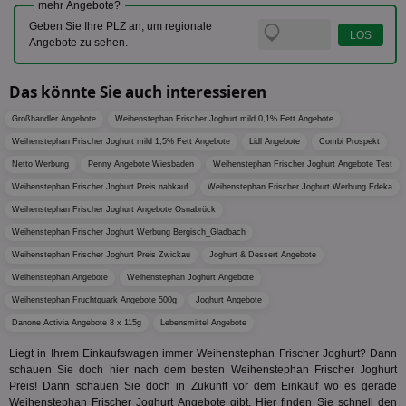
IDSYNC
1 Jahr
Die
Verizon
mehr Angebote?
Inf
Communications Inc.
Geben Sie Ihre PLZ an, um regionale
der
.analytics.yahoo.com
Web
Angebote zu sehen.
Wer
En
mög
Das könnte Sie auch interessieren
Bes
ges
Großhandler Angebote
Weihenstephan Frischer Joghurt mild 0,1% Fett Angebote
TestIfCookieP
1 Jahr 1
Die
Smart AdServer SAS
Monat
ve
Weihenstephan Frischer Joghurt mild 1,5% Fett Angebote
.smartadserver.com
Lidl Angebote
Combi Prospekt
Wer
Netto Werbung
Penny Angebote Wiesbaden
Weihenstephan Frischer Joghurt Angebote Test
Web
rel
Weihenstephan Frischer Joghurt Preis nahkauf
Weihenstephan Frischer Joghurt Werbung Edeka
KRTBCOOKIE_80
3 Monate
Die
PubMatic, Inc.
Weihenstephan Frischer Joghurt Angebote Osnabrück
We
.pubmatic.com
um 
Weihenstephan Frischer Joghurt Werbung Bergisch_Gladbach
Onl
Weihenstephan Frischer Joghurt Preis Zwickau
Joghurt & Dessert Angebote
Kam
ind
Weihenstephan Angebote
Weihenstephan Joghurt Angebote
ide
Nut
Weihenstephan Fruchtquark Angebote 500g
Joghurt Angebote
int
ein
Danone Activia Angebote 8 x 115g
Lebensmittel Angebote
ang
kan
Liegt in Ihrem Einkaufswagen immer Weihenstephan Frischer Joghurt? Dann
Anz
schauen Sie doch hier nach dem besten Weihenstephan Frischer Joghurt
und
und
Preis! Dann schauen Sie doch in Zukunft vor dem Einkauf wo es gerade
We
Weihenstephan Frischer Joghurt Angebote gibt. Hier finden Sie schnell den