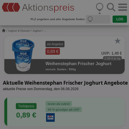
PLZ angeben und alle Angebote finden
/
Joghurt & Dessert
/
Joghurt
/ ...
★
ein Angebot
0,89 €
UVP: 1,49 €
2,98 € je kg
Weihenstephan Frischer Joghurt
versch. Sorten - 500g
Aktuelle Weihenstephan Frischer Joghurt Angebote
aktuelle Preise von Donnerstag, den 06.08.2026
teurer als zuletzt
Tiefstpreis
40 % günstiger als UVP
0,89 €