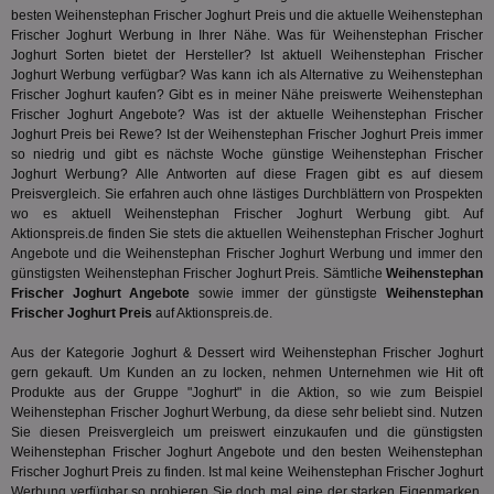
wer
besten Weihenstephan Frischer Joghurt Preis und die aktuelle Weihenstephan
Anz
Frischer Joghurt Werbung in Ihrer Nähe. Was für Weihenstephan Frischer
Ben
Joghurt Sorten bietet der Hersteller? Ist aktuell Weihenstephan Frischer
demdex
6 Monate
Mit
Adobe Inc.
Joghurt Werbung verfügbar? Was kann ich als Alternative zu Weihenstephan
Ad
.demdex.net
Frischer Joghurt kaufen? Gibt es in meiner Nähe preiswerte Weihenstephan
gr
wie
Frischer Joghurt Angebote? Was ist der aktuelle Weihenstephan Frischer
ID-
Joghurt Preis bei Rewe? Ist der Weihenstephan Frischer Joghurt Preis immer
Seg
so niedrig und gibt es nächste Woche günstige Weihenstephan Frischer
Mod
Joghurt Werbung? Alle Antworten auf diese Fragen gibt es auf diesem
Ber
aus
Preisvergleich. Sie erfahren auch ohne lästiges Durchblättern von Prospekten
wo es aktuell Weihenstephan Frischer Joghurt Werbung gibt. Auf
bitoIsSecure
1 Jahr
Prä
Comcast Corporation
Aktionspreis.de finden Sie stets die aktuellen Weihenstephan Frischer Joghurt
rel
.bidr.io
Angebote und die Weihenstephan Frischer Joghurt Werbung und immer den
Wer
vo
günstigsten Weihenstephan Frischer Joghurt Preis. Sämtliche
Weihenstephan
Dri
Frischer Joghurt Angebote
sowie immer der günstigste
Weihenstephan
ber
Frischer Joghurt Preis
auf Aktionspreis.de.
Wer
Geb
Aus der Kategorie
Joghurt & Dessert
wird Weihenstephan Frischer Joghurt
matchfreewheel
.w55c.net
1 Monat
Die
gern gekauft. Um Kunden an zu locken, nehmen Unternehmen wie Hit oft
ver
Produkte aus der Gruppe "Joghurt" in die Aktion, so wie zum Beispiel
Nu
Int
Weihenstephan Frischer Joghurt Werbung, da diese sehr beliebt sind. Nutzen
ver
Sie diesen Preisvergleich um preiswert einzukaufen und die günstigsten
Koo
Weihenstephan Frischer Joghurt Angebote und den besten Weihenstephan
Anz
Nut
Frischer Joghurt Preis zu finden. Ist mal keine Weihenstephan Frischer Joghurt
mög
Werbung verfügbar so probieren Sie doch mal eine der starken Eigenmarken,