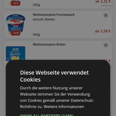
ab 1,11 €
62%
250g
4,44 € je kg
★
Weihenstephan Fruchtquark
versch. Sorten
ab 1,59 €
33%
500g
★
Weihenstephan Butter
ab 1,11 €
66%
250g
4,44 € je kg
Diese Webseite verwendet
★
Weihenstephan H-Milch
Cookies
versch. Sorten
Durch die weitere Nutzung unserer
ab 0,88 €
48%
Webseite stimmen Sie der Verwendung
1l
von Cookies gemäß unserer Datenschutz-
alle Produkte anzeigen
Richtlinie zu.
Weitere Informationen
SHOW ALL PARTNERS
(1498) →