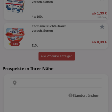
versch. Sorten
ab 1,39 €
4 x 100g
3,48 € je kg
★
Ehrmann Früchte-Traum
versch. Sorten
ab 0,39 €
43%
115g
alle Produkte anzeigen
Prospekte in Ihrer Nähe