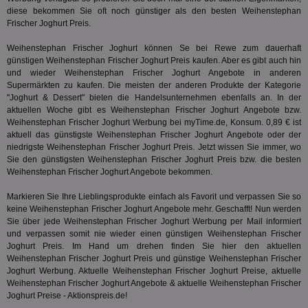
Ver
diese bekommen Sie oft noch günstiger als den besten Weihenstephan
Rel
Frischer Joghurt Preis.
CMPRO
3 Monate
Die
Casale Media Inc.
We
.casalemedia.com
Weihenstephan Frischer Joghurt können Se bei Rewe zum dauerhaft
der
günstigen Weihenstephan Frischer Joghurt Preis kaufen. Aber es gibt auch hin
die
und wieder Weihenstephan Frischer Joghurt Angebote in anderen
ha
Supermärkten zu kaufen. Die meisten der anderen Produkte der Kategorie
DSID
1 Stunde
Die
Google LLC
"
Joghurt & Dessert
" bieten die Handelsunternehmen ebenfalls an. In der
Ihr
.doubleclick.net
aktuellen Woche gibt es Weihenstephan Frischer Joghurt Angebote bzw.
Ben
not
Weihenstephan Frischer Joghurt Werbung bei myTime.de, Konsum. 0,89 € ist
geh
aktuell das günstigste Weihenstephan Frischer Joghurt Angebote oder der
ein
niedrigste Weihenstephan Frischer Joghurt Preis. Jetzt wissen Sie immer, wo
Sie den günstigsten Weihenstephan Frischer Joghurt Preis bzw. die besten
MRM_UID
StickyADS.tv
2 Monate
Die
.ads.stickyadstv.com
un
Weihenstephan Frischer Joghurt Angebote bekommen.
ver
Inf
Markieren Sie Ihre Lieblingsprodukte einfach als Favorit und verpassen Sie so
Nut
keine Weihenstephan Frischer Joghurt Angebote mehr. Geschafft! Nun werden
Int
Web
Sie über jede Weihenstephan Frischer Joghurt Werbung per Mail informiert
ab,
und verpassen somit nie wieder einen günstigen Weihenstephan Frischer
Anz
Joghurt Preis. Im Hand um drehen finden Sie hier den aktuellen
CMPS
3 Monate
Die
Weihenstephan Frischer Joghurt Preis und günstige Weihenstephan Frischer
Casale Media Inc.
We
.casalemedia.com
Joghurt Werbung. Aktuelle Weihenstephan Frischer Joghurt Preise, aktuelle
der
Weihenstephan Frischer Joghurt Angebote & aktuelle Weihenstephan Frischer
die
Joghurt Preise - Aktionspreis.de!
ha