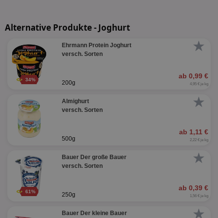
Alternative Produkte - Joghurt
★
Ehrmann Protein Joghurt
versch. Sorten
ab 0,99 €
34%
200g
4,95 € je kg
★
Almighurt
versch. Sorten
ab 1,11 €
500g
2,22 € je kg
★
Bauer Der große Bauer
versch. Sorten
ab 0,39 €
61%
250g
1,56 € je kg
★
Bauer Der kleine Bauer