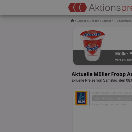
/
Joghurt & Dessert
/
Joghurt
/
...
/ Saarbrück
Müller 
versch. Sor
Aktuelle Müller Froop 
aktuelle Preise von Samstag, den 08
letzte Aktion 0,39 € vor 15 
kein Angebot verfügbar
keine Prognose verfügbar