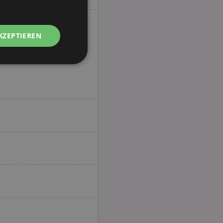
KZEPTIEREN
Unklassifizierte
zierte
meldung und die
wendet werden.