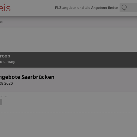
PLZ angeben und alle Angebote finden
en
Froop
ten - 150g
Angebote Saarbrücken
.08.2026
Wochen