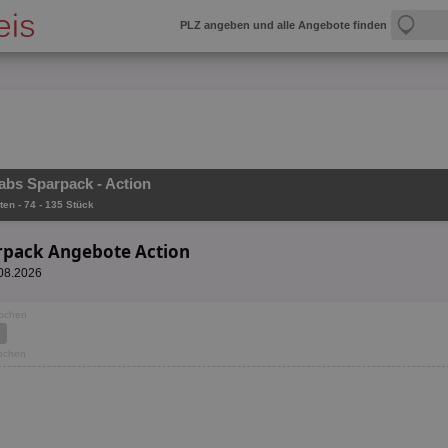
PLZ angeben und alle Angebote finden
Tabs Sparpack - Action
ten - 74 - 135 Stück
arpack Angebote Action
.08.2026
Wochen
Wochen