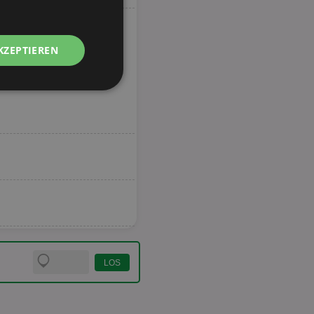
KZEPTIEREN
Unklassifizierte
zierte
meldung und die
wendet werden.