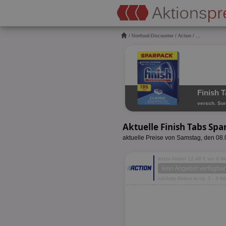
/
Nonfood-Discounter
/
Action
/ ...
Finish 
versch. Sor
Aktuelle Finish Tabs Sp
aktuelle Preise von Samstag, den 08
letzte Aktion 12,49 € vor 8 
kein Angebot verfügbar
nächste Aktion in ca. 2 - 3 