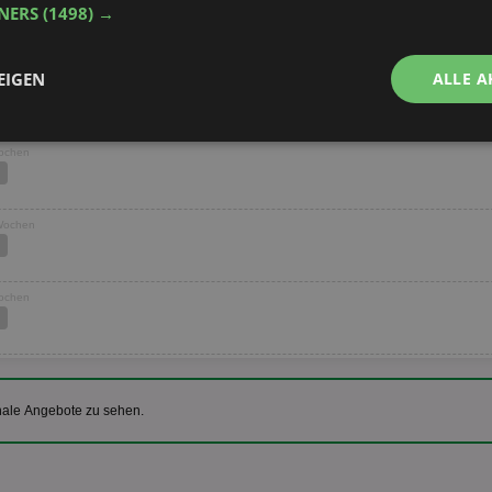
TNERS
(1498) →
EIGEN
ALLE A
Performance
Targeting
Funktionalität
Wochen
 Wochen
Wochen
ingt erforderlich
Performance
Targeting
Funktionalität
Unklassifi
che Cookies ermöglichen wesentliche Kernfunktionen der Website wie die Benutzeran
ne die unbedingt erforderlichen Cookies kann die Website nicht ordnungsgemäß ver
Provider
/
Domäne
Ablaufdatum
Beschreibung
nale Angebote zu sehen.
aktionspreis.de
1 Jahr
Login speichern
aktionspreis.de
1 Jahr
Login speichern