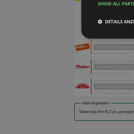
SHOW ALL PAR
DETAILS ANZ
Unbedingt
letzte Aktion 9,99 € vor 83 
erforderlich
kein Angebot verfügbar
keine Prognose verfügbar
letzte Aktion 11,99 € vor 84
kein Angebot verfügbar
keine Prognose verfügbar
letzte Aktion 9,99 € vor 37 
Unbed
kein Angebot verfügbar
keine Prognose verfügbar
Unbedingt erforderli
Kontoverwaltung. Oh
mehr Angebote?
Name
Geben Sie Ihre PLZ an, um regio
identifier
securitytoken