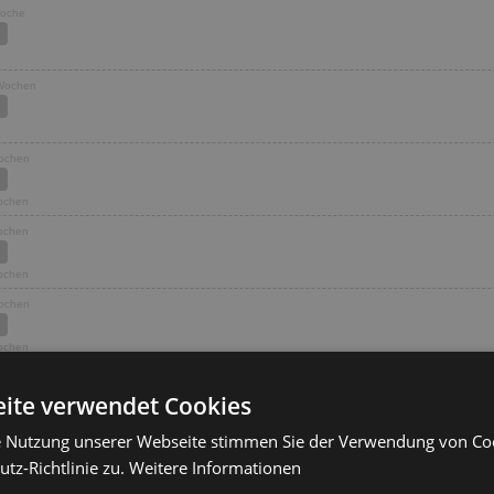
Woche
 Wochen
Wochen
Wochen
Wochen
Wochen
Wochen
Wochen
Woche
ite verwendet Cookies
Wochen
e Nutzung unserer Webseite stimmen Sie der Verwendung von C
Wochen
tz-Richtlinie zu.
Weitere Informationen