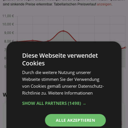
sind sinkende Preise erkennbar. Tabellarischen Preisverlauf
anzeigen
.
Diese Webseite verwendet
Cookies
Durch die weitere Nutzung unserer
Webseite stimmen Sie der Verwendung
von Cookies gemäß unserer Datenschutz-
Richtlinie zu.
Weitere Informationen
Weitere Produkte von Finish
SHOW ALL PARTNERS
(1498) →
★
Finish Deo
versch. Sorten
ALLE AKZEPTIEREN
ab 2,25 €
1 Stück