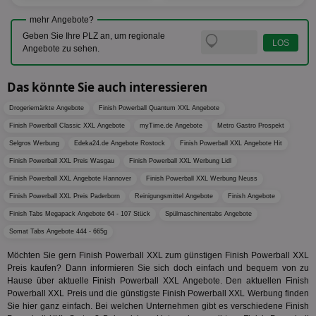
tuuid_lu
.360yield.com
3 Monate
Ent
indem e
Bes
generi
mehr Angebote?
Bid
als Cli
Geben Sie Ihre PLZ an, um regionale
Bes
zugewi
Web
ist in j
Angebote zu sehen.
kan
Seiten
Bid
auf ein
We
enthal
Das könnte Sie auch interessieren
sic
zur Be
Bes
Besuche
Anz
und
Drogeriemärkte Angebote
Finish Powerball Quantum XXL Angebote
sie
Kampa
Finish Powerball Classic XXL Angebote
myTime.de Angebote
Metro Gastro Prospekt
für die 
TDCPM
1 Jahr
Die
The Trade Desk Inc.
Analys
Selgros Werbung
Edeka24.de Angebote Rostock
Finish Powerball XXL Angebote Hit
Inf
.adsrvr.org
verwen
der
Finish Powerball XXL Preis Wasgau
Finish Powerball XXL Werbung Lidl
Web
Wer
Finish Powerball XXL Angebote Hannover
Finish Powerball XXL Werbung Neuss
En
mög
Finish Powerball XXL Preis Paderborn
Reinigungsmittel Angebote
Finish Angebote
Bes
ges
Finish Tabs Megapack Angebote 64 - 107 Stück
Spülmaschinentabs Angebote
Somat Tabs Angebote 444 - 665g
uid-bp-36033
.ads.stickyadstv.com
2 Monate
Die
Nut
Int
Möchten Sie gern Finish Powerball XXL zum günstigen Finish Powerball XXL
Web
Preis kaufen? Dann informieren Sie sich doch einfach und bequem von zu
ab,
Hause über aktuelle Finish Powerball XXL Angebote. Den aktuellen Finish
Wer
Powerball XXL Preis und die günstigste Finish Powerball XXL Werbung finden
dem
Prä
Sie hier ganz einfach. Bei welchen Unternehmen gibt es verschiedene Finish
lie