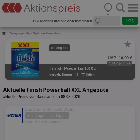
PLZ angeben und alle Angebote finden
/
Reinigungsmittel
/
Spülmaschinentabs
/ ...
★
ein Angebot
UVP: 10,99 €
0,14 € je Stück
Finish Powerball XXL
versch. Sorten - 45 - 77 Stück
Aktuelle Finish Powerball XXL Angebote
aktuelle Preise von Samstag, den 08.08.2026
letzte Aktion 6,48 € vor 81 Wochen
kein Angebot verfügbar
keine Prognose verfügbar