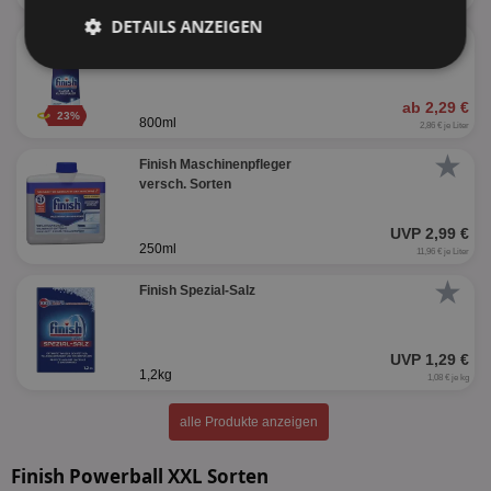
DETAILS ANZEIGEN
★
Finish Klarspüler
Unbedingt
Performance
erforderlich
ab 2,29 €
23%
800ml
2,86 € je Liter
★
Finish Maschinenpfleger
Targeting
Funktionalität
versch. Sorten
UVP 2,99 €
250ml
11,96 € je Liter
Unklassifizierte
★
Finish Spezial-Salz
UVP 1,29 €
1,2kg
1,08 € je kg
Unbedingt erforderlich
Performance
alle Produkte anzeigen
Targeting
Funktionalität
Unklassifizierte
Finish Powerball XXL Sorten
Unbedingt erforderliche Cookies ermöglichen