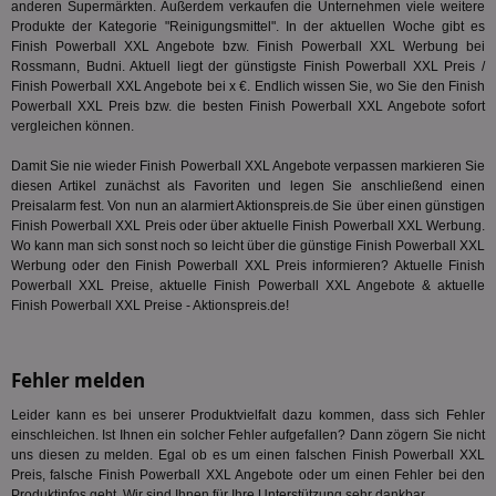
mög
anderen Supermärkten. Außerdem verkaufen die Unternehmen viele weitere
Bes
Produkte der Kategorie "
Reinigungsmittel
". In der aktuellen Woche gibt es
ges
Finish Powerball XXL Angebote bzw. Finish Powerball XXL Werbung bei
TestIfCookieP
1 Jahr 1
Die
Smart AdServer SAS
Rossmann, Budni. Aktuell liegt der günstigste Finish Powerball XXL Preis /
Monat
ve
.smartadserver.com
Finish Powerball XXL Angebote bei x €. Endlich wissen Sie, wo Sie den Finish
Wer
Powerball XXL Preis bzw. die besten Finish Powerball XXL Angebote sofort
Web
rel
vergleichen können.
KRTBCOOKIE_80
3 Monate
Die
PubMatic, Inc.
Damit Sie nie wieder Finish Powerball XXL Angebote verpassen markieren Sie
We
.pubmatic.com
diesen Artikel zunächst als Favoriten und legen Sie anschließend einen
um 
Onl
Preisalarm fest. Von nun an alarmiert Aktionspreis.de Sie über einen günstigen
Kam
Finish Powerball XXL Preis oder über aktuelle Finish Powerball XXL Werbung.
ind
Wo kann man sich sonst noch so leicht über die günstige Finish Powerball XXL
ide
Werbung oder den Finish Powerball XXL Preis informieren? Aktuelle Finish
Nut
int
Powerball XXL Preise, aktuelle Finish Powerball XXL Angebote & aktuelle
ein
Finish Powerball XXL Preise - Aktionspreis.de!
ang
kan
Anz
und
und
Fehler melden
We
wer
Leider kann es bei unserer Produktvielfalt dazu kommen, dass sich Fehler
Anz
einschleichen. Ist Ihnen ein solcher Fehler aufgefallen? Dann zögern Sie nicht
Ben
uns diesen zu melden. Egal ob es um einen falschen Finish Powerball XXL
demdex
6 Monate
Mit
Adobe Inc.
Preis, falsche Finish Powerball XXL Angebote oder um einen Fehler bei den
Ad
.demdex.net
Produktinfos geht. Wir sind Ihnen für Ihre Unterstützung sehr dankbar.