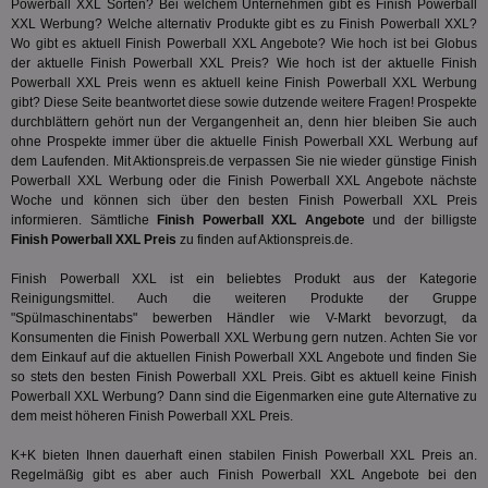
Powerball XXL Sorten? Bei welchem Unternehmen gibt es Finish Powerball
XXL Werbung? Welche alternativ Produkte gibt es zu Finish Powerball XXL?
3pi
3 Monate
Leg
ID5 Technology Ltd
Wo gibt es aktuell Finish Powerball XXL Angebote? Wie hoch ist bei Globus
den
.id5-sync.com
We
der aktuelle Finish Powerball XXL Preis? Wie hoch ist der aktuelle Finish
Dri
Powerball XXL Preis wenn es aktuell keine Finish Powerball XXL Werbung
Bes
gibt? Diese Seite beantwortet diese sowie dutzende weitere Fragen! Prospekte
We
kön
durchblättern gehört nun der Vergangenheit an, denn hier bleiben Sie auch
Ser
ohne Prospekte immer über die aktuelle Finish Powerball XXL Werbung auf
Hub
dem Laufenden. Mit Aktionspreis.de verpassen Sie nie wieder günstige Finish
ber
Powerball XXL Werbung oder die Finish Powerball XXL Angebote nächste
Wer
ge
Woche und können sich über den besten Finish Powerball XXL Preis
informieren. Sämtliche
Finish Powerball XXL Angebote
und der billigste
PugT
1 Monat
Reg
PubMatic Inc.
Finish Powerball XXL Preis
zu finden auf Aktionspreis.de.
ID,
.pubmatic.com
Ben
wi
Finish Powerball XXL ist ein beliebtes Produkt aus der Kategorie
Bes
Reinigungsmittel
. Auch die weiteren Produkte der Gruppe
ide
"Spülmaschinentabs" bewerben Händler wie V-Markt bevorzugt, da
We
ver
Konsumenten die Finish Powerball XXL Werbung gern nutzen. Achten Sie vor
ver
dem Einkauf auf die aktuellen Finish Powerball XXL Angebote und finden Sie
Anz
so stets den besten Finish Powerball XXL Preis. Gibt es aktuell keine Finish
Powerball XXL Werbung? Dann sind die Eigenmarken eine gute Alternative zu
IDSYNC
1 Jahr
Die
Verizon
Inf
Communications Inc.
dem meist höheren Finish Powerball XXL Preis.
der
.analytics.yahoo.com
Web
K+K bieten Ihnen dauerhaft einen stabilen Finish Powerball XXL Preis an.
Wer
En
Regelmäßig gibt es aber auch Finish Powerball XXL Angebote bei den