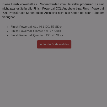
wesentliche Kernfunktionen der Website wie die
Diese Finish Powerball XXL Sorten werden vom Hersteller produziert. Es sind
Benutzeranmeldung und die Kontoverwaltung.
nicht zwangsläufig alle Finish Powerball XXL Angebote bzw. Finish Powerball
Ohne die unbedingt erforderlichen Cookies kann die
XXL Preis für alle Sorten gültig. Auch sind nicht alle Sorten bei allen Händlern
Website nicht ordnungsgemäß verwendet werden.
verfügbar.
Name
Provider
/
Domäne
Ablaufdatum
Be
Finish Powerball ALL IN 1 XXL 57 Stück
identifier
aktionspreis.de
1 Jahr
Log
Finish Powerball Classic XXL 77 Stück
securitytoken
aktionspreis.de
1 Jahr
Log
Finish Powerball Quantum XXL 45 Stück
PHPSESSID
Session
Coo
PHP.net
fehlende Sorte melden
An
www.aktionspreis.de
wir
Spr
ein
die
Ben
ver
Nor
sic
gen
und
ver
die
gut
die
Anm
Ben
Sei