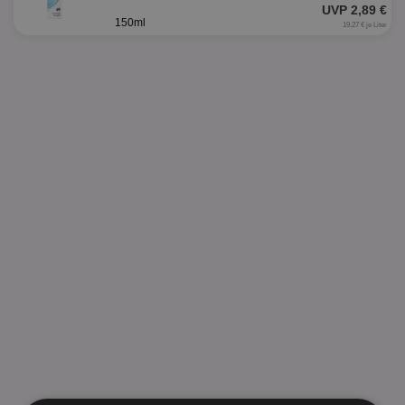
UVP 2,89 €
150ml
19,27 € je Liter