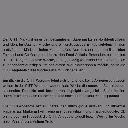
PHPSESSID
Session
Coo
PHP.net
An
www.aktionspreis.de
wir
Spr
ein
die
Ben
ver
Nor
Der CITTI Markt ist einer der bekanntesten Supermärkte in Norddeutschland
sic
und steht für Qualität, Frische und ein erstklassiges Einkaufserlebnis. In den
gen
großzügigen Märkten finden Kunden alles. Von frischen Lebensmitteln über
und
ver
Feinkost und Getränken bis hin zu Non-Food-Artikeln. Besonders beliebt sind
die
die CITTI Angebote diese Woche, die regelmäßig wechselnde Markenprodukte
gut
zu besonders günstigen Preisen bieten. Wer clever sparen möchte, sollte die
die
CITTI Angebote diese Woche stets im Blick behalten.
Anm
Ben
Sei
Ein Blick in die CITTI Werbung lohnt sich für alle, die keine Aktionen verpassen
wollen. In der CITTI Werbung werden jede Woche die neuesten Sparaktionen,
CookieScriptConsent
1 Monat
Die
CookieScript
Coo
saisonalen Produkte und besonderen Highlights vorgestellt. Sie informiert
www.aktionspreis.de
ver
übersichtlich über alle Preisvorteile und macht den Einkauf einfach planbar.
Ein
für
Die CITTI Angebote aktuell überzeugen durch große Auswahl und attraktive
spe
Ban
Rabatte auf Markenartikel, regionale Spezialitäten und Frischeprodukte. Ob
Scr
online oder im Prospekt, die CITTI Angebote aktuell bieten Woche für Woche
or
beste Qualität zum kleinen Preis.
fun