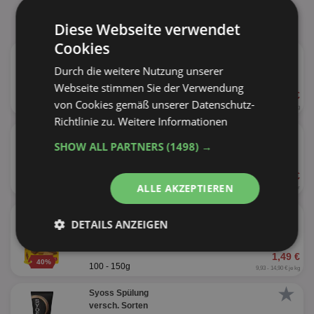
Diese Webseite verwendet
Cookies
★
Bonne Maman
versch. Sorten
Durch die weitere Nutzung unserer
Webseite stimmen Sie der Verwendung
2,49 €
31%
von Cookies gemäß unserer Datenschutz-
345-370g
6,73 - 7,22 € je kg
Richtlinie zu.
Weitere Informationen
★
Axe Bodyspray
SHOW ALL PARTNERS
(1498) →
versch. Sorten
3,79 €
35%
150ml
ALLE AKZEPTIEREN
25,27 € je Liter
★
Leibniz Minis
DETAILS ANZEIGEN
versch. Sorten
Unbedingt
Performance
1,49 €
erforderlich
40%
100 - 150g
9,93 - 14,90 € je kg
★
Syoss Spülung
versch. Sorten