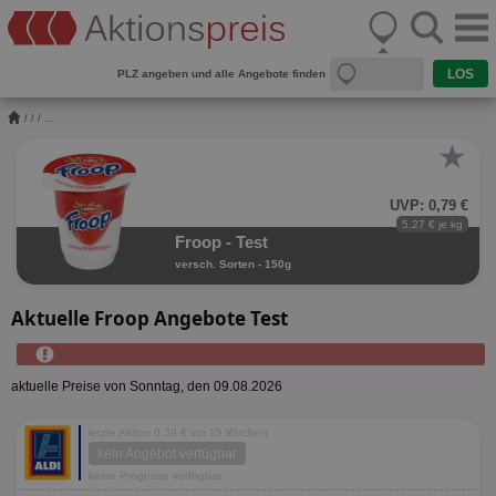
PLZ angeben und alle Angebote finden
/
/
/ ...
★
UVP: 0,79 €
5,27 € je kg
Froop - Test
versch. Sorten - 150g
Aktuelle Froop Angebote Test
aktuelle Preise von Sonntag, den 09.08.2026
letzte Aktion 0,39 € vor 15 Wochen
kein Angebot verfügbar
keine Prognose verfügbar