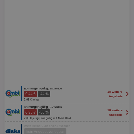
ab morgen gültig,
bis 15.08.26
>
18 weitere
0,44 €
-44 %
Angebote
2,93 € je kg
ab morgen gültig,
bis 15.08.26
>
18 weitere
0,35 €
-56 %
Angebote
2,33 € je kg | nur gültig mit Moin Card
letzte Aktion 0,39 € vor 3 Wochen
kein Angebot verfügbar