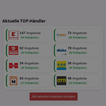
wir
Spr
ein
die
Ben
ver
Aktuelle TOP-Händler
Nor
sic
gen
und
147
Angebote
73
Angebote
ver
50 Tiefstpreise
25 Tiefstpreise
die
gut
die
62
Angebote
78
Angebote
Anm
Ben
19 Tiefstpreise
18 Tiefstpreise
Sei
CookieScriptConsent
1 Monat
Die
CookieScript
34
Angebote
36
Angebote
Coo
www.aktionspreis.de
18 Tiefstpreise
18 Tiefstpreise
ver
Ein
für
63
Angebote
48
Angebote
spe
Ban
17 Tiefstpreise
13 Tiefstpreise
Scr
or
fun
Alle aktuellen Angebote anzeigen