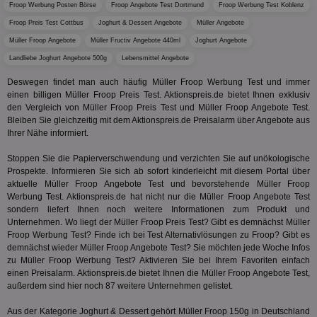
Froop Werbung Posten Börse
Froop Angebote Test Dortmund
Froop Werbung Test Koblenz
Inf
.adsrvr.org
verwen
der
Froop Preis Test Cottbus
Joghurt & Dessert Angebote
Müller Angebote
Web
Wer
Müller Froop Angebote
Müller Fructiv Angebote 440ml
Joghurt Angebote
En
mög
Landliebe Joghurt Angebote 500g
Lebensmittel Angebote
Bes
ges
Deswegen findet man auch häufig Müller Froop Werbung Test und immer
einen billigen Müller Froop Preis Test. Aktionspreis.de bietet Ihnen exklusiv
uid-bp-36033
.ads.stickyadstv.com
2 Monate
Die
den Vergleich von Müller Froop Preis Test und Müller Froop Angebote Test.
Nut
Int
Bleiben Sie gleichzeitig mit dem Aktionspreis.de Preisalarm über Angebote aus
Web
Ihrer Nähe informiert.
ab,
Wer
dem
Stoppen Sie die Papierverschwendung und verzichten Sie auf unökologische
Prä
Prospekte. Informieren Sie sich ab sofort kinderleicht mit diesem Portal über
lie
aktuelle Müller Froop Angebote Test und bevorstehende Müller Froop
Werbung Test. Aktionspreis.de hat nicht nur die Müller Froop Angebote Test
3pi
3 Monate
Leg
ID5 Technology Ltd
den
.id5-sync.com
sondern liefert Ihnen noch weitere Informationen zum Produkt und
We
Unternehmen. Wo liegt der Müller Froop Preis Test? Gibt es demnächst Müller
Dri
Froop Werbung Test? Finde ich bei Test Alternativlösungen zu Froop? Gibt es
Bes
We
demnächst wieder Müller Froop Angebote Test? Sie möchten jede Woche Infos
kön
zu Müller Froop Werbung Test? Aktivieren Sie bei Ihrem Favoriten einfach
Ser
einen Preisalarm. Aktionspreis.de bietet Ihnen die Müller Froop Angebote Test,
Hub
außerdem sind hier noch 87 weitere Unternehmen gelistet.
ber
Wer
ge
Aus der Kategorie
Joghurt & Dessert
gehört Müller Froop 150g in Deutschland