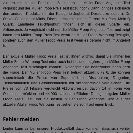
zu den beliebtesten Produkten. Sie haben die Müller Froop Angebote Test
PugT
1 Monat
Reg
PubMatic Inc.
verpasst und der Müller Froop Preis Test ist zu hoch? Dann lohnt es sich nach
ID,
.pubmatic.com
Ben
den anderen Produkten in der Kategorie
Joghurt & Dessert
zu stöbern. Dr.
wi
Oetker Götterspeise Minis, Frischli Leckermäulchen, Ferrero Mix-Pack, Mein Q
Bes
Quark, Landliebe Fruchtjoghurt finden sich in dieser Sparte ein.
ide
We
Aktionspreis.de vergleicht nicht nur die Müller Froop Angebote Test und zeigt
ver
Ihnen den Müller Froop Preis Test wenn es Müller Froop Werbung Test gibt,
ver
sondern auch den Müller Froop Preis Test wenn es gerade nicht im Angebot
Anz
ist.
IDSYNC
1 Jahr
Die
Verizon
Inf
Communications Inc.
Der aktuelle Müller Froop Preis Test ist Ihnen wichtig, damit Sie immer bei
der
.analytics.yahoo.com
Müller Froop Werbung Test oder auch bei besonders günstigen Müller Froop
Web
Wer
Angebote Test zuschlagen können? Aktionspreis.de beantwortet Ihnen gern
En
die Frage. Der Müller Froop Preis Test beträgt aktuell: 0,79 €. Sie können
mög
supereinfach die Preise von Supermärkten, Discountern, Drogerien,
Bes
Tierfachmärkten und Getränkemärkten mit Aktionspreis.de vergleichen. Die
ges
Preise von 73 Filialen vergleicht Aktionspreis.de, davon 14 in Form von
TestIfCookieP
1 Jahr 1
Die
Smart AdServer SAS
Onlinesupermärkten und 44.903 stationäre Filialen. Den günstigsten Müller
Monat
ve
.smartadserver.com
Froop Preis Test und die besten Müller Froop Angebote Test aus der
Wer
aktuellenMüller Froop Werbung Test sehen Sie somit auf einen Blick.
Web
rel
KRTBCOOKIE_80
3 Monate
Die
PubMatic, Inc.
Fehler melden
We
.pubmatic.com
um 
Leider kann es bei unserer Produktvielfalt dazu kommen, dass sich Fehler
Onl