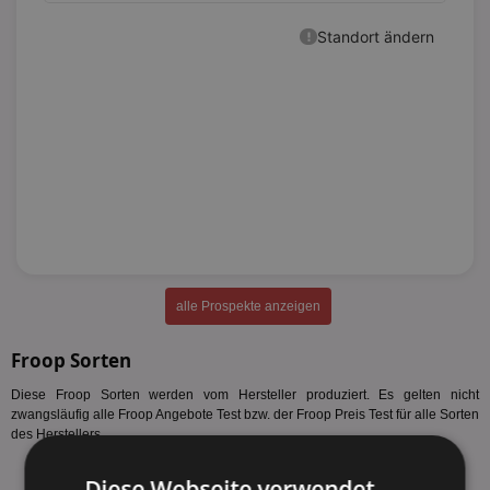
alle Prospekte anzeigen
Froop Sorten
Diese Froop Sorten werden vom Hersteller produziert. Es gelten nicht
zwangsläufig alle Froop Angebote Test bzw. der Froop Preis Test für alle Sorten
des Herstellers.
Müller Froop Ananas-Passionsfrucht 150g
Diese Webseite verwendet