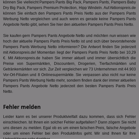
können Sie vielleicht Pampers Pants Big Pack, Pampers Pants, Pampers Baby
Dry Big Pack, Pampers Premium Protection, Hipp Windeln. Auf Aktionspreis.de
3pi
3 Monate
Leg
ID5 Technology Ltd
den
.id5-sync.com
können Sie einfach den Pampers Pants Preis Netto aus der Pampers Pants
We
Werbung Netto vergleichen und auch wenn es gerade keine Pampers Pants
Dri
Angebote Netto gibt, sehen Sie hier den aktuellen Pampers Pants Preis Netto.
Bes
We
kön
Sie kaufen gern Pampers Pants Angebote Netto und möchten nun wissen wie
Ser
hoch der aktuelle Pampers Pants Preis Netto ist und sich über bevorstehende
Hub
Pampers Pants Werbung Netto informieren? Die Antwort finden Sie jederzeit
ber
Wer
mit Aktionspreis.de! Momentan liegt der Pampers Pants Preis Netto bei 10,29
ge
€. Mit Aktionspreis.de haben Sie immer aktuell und immer übersichtlich die
Preise von Supermärkten, Discountern, Drogerien, Tierfachmärkten und
PugT
1 Monat
Reg
PubMatic Inc.
Getränkemärkten vor sich. Zur Zeit vergleichen wir 73 Unternehmen mit 44.903
ID,
.pubmatic.com
Ben
Vor-Ort-Filialen und 8 Onlinesupermärkte. Sie verpassen also nicht nur keine
wi
Pampers Pants Werbung Netto mehr, sondern finden dank der immer aktuellen
Bes
Pampers Pants Angebote Netto jederzeit den besten Pampers Pants Preis
ide
We
Netto.
ver
ver
Anz
Fehler melden
IDSYNC
1 Jahr
Die
Verizon
Leider kann es bei unserer Produktvielfalt dazu kommen, dass sich Fehler
Inf
Communications Inc.
der
einschleichen. Ist Ihnen ein solcher Fehler aufgefallen? Dann zögern Sie nicht
.analytics.yahoo.com
Web
uns diesen zu melden. Egal ob es um einen falschen Preis, falsche Angebote
Wer
oder um einen Fehler bei den Produktinfos geht. Wir sind Ihnen für Ihre
En