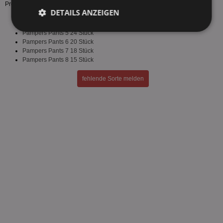
Preis Netto für alle Sorten des Herstellers.
DETAILS ANZEIGEN
Pampers Pants 4 27 Stück
Unbedingt
Performance
Pampers Pants 5 24 Stück
erforderlich
Pampers Pants 6 20 Stück
Pampers Pants 7 18 Stück
Pampers Pants 8 15 Stück
Targeting
Funktionalität
fehlende Sorte melden
Unklassifizierte
Unbedingt erforderlich
Performance
Targeting
Funktionalität
Unklassifizierte
Unbedingt erforderliche Cookies ermöglichen