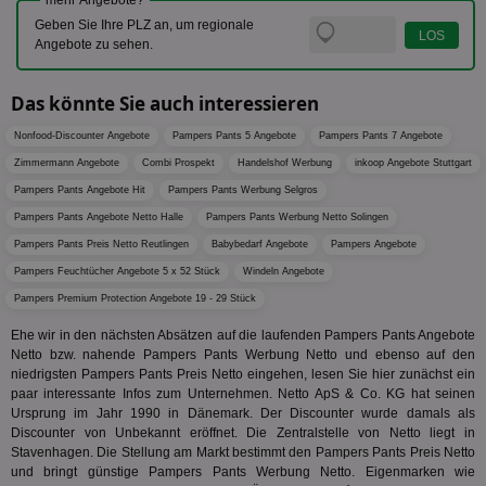
mehr Angebote?
Tage
Coo
.teads.tv
geklick
auf
Geben Sie Ihre PLZ an, um regionale
hilft be
Web
Optimi
Angebote zu sehen.
Vid
Anzei
per
und d
Verstä
adx_ts
1 Jahr
Die
ORTEC B.V.
Das könnte Sie auch interessieren
Nutzer
sic
.optinadserving.com
Wer
pi
1 Tag
Dieses 
TradeTracker
Nonfood-Discounter Angebote
Pampers Pants 5 Angebote
Pampers Pants 7 Angebote
Web
der Er
.pubmatic.com
Inform
Zimmermann Angebote
Combi Prospekt
Handelshof Werbung
inkoop Angebote Stuttgart
digitalAudience
1 Jahr
Dig
Social Audience B.V.
das Nu
Coo
.target.digitalaudience.io
Pampers Pants Angebote Hit
Pampers Pants Werbung Selgros
auf Web
dig
verfolg
Pampers Pants Angebote Netto Halle
Pampers Pants Werbung Netto Solingen
Onl
Besuch
Er
Geräte
Pampers Pants Preis Netto Reutlingen
Babybedarf Angebote
Pampers Angebote
zu 
Market
Pampers Feuchtücher Angebote 5 x 52 Stück
Windeln Angebote
tuuid
.360yield.com
3 Monate
Die
_ga
1 Jahr 1
Dieser
Google LLC
hau
Pampers Premium Protection Angebote 19 - 29 Stück
Monat
ist mit
.aktionspreis.de
bid
Univers
Wer
verknüp
Ehe wir in den nächsten Absätzen auf die laufenden Pampers Pants Angebote
Web
eine wi
Netto bzw. nahende Pampers Pants Werbung Netto und ebenso auf den
rel
Aktuali
niedrigsten Pampers Pants Preis Netto eingehen, lesen Sie hier zunächst ein
am häu
viewer
1 Jahr
Wir
ORTEC B.V.
verwen
paar interessante Infos zum Unternehmen. Netto ApS & Co. KG hat seinen
ve
.optinadserving.com
Analys
Ursprung im Jahr 1990 in Dänemark. Der Discounter wurde damals als
Bes
Google
Discounter von Unbekannt eröffnet. Die Zentralstelle von Netto liegt in
Inf
Cookie
un
Stavenhagen. Die Stellung am Markt bestimmt den Pampers Pants Preis Netto
verwen
zu 
eindeu
und bringt günstige Pampers Pants Werbung Netto. Eigenmarken wie
zu unt