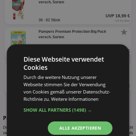
versch. Sorten
UVP 18,99 €
36 - 62 Stück
0,31 € je Stück
★
Pampers Premium Protection Big Pack
versch. Sorten
UVP 18,99 €
44 - 68 Stück
0,28 € je Stück
Diese Webseite verwendet
★
Cookies
Pampers
versch. Sorten
Durch die weitere Nutzung unserer
Webseite stimmen Sie der Verwendung
UVP 10,29 €
18 - 34 Stück
von Cookies gemäß unserer Datenschutz-
0,30 € je Stück
Richtlinie zu.
Weitere Informationen
alle Produkte anzeigen
SHOW ALL PARTNERS
(1498) →
Pampers Pants Sorten
ALLE AKZEPTIEREN
Diese Pampers Pants Sorten werden vom Hersteller produziert. Es gelten nicht
zwangsläufig alle Pampers Pants Angebote Netto bzw. der Pampers Pants