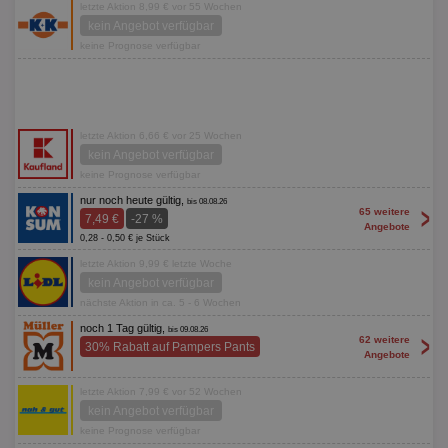
letzte Aktion 8,99 € vor 55 Wochen
kein Angebot verfügbar
keine Prognose verfügbar
letzte Aktion 6,66 € vor 25 Wochen
kein Angebot verfügbar
keine Prognose verfügbar
nur noch heute gültig,
bis 08.08.26
>
65 weitere
7,49 €
-27 %
Angebote
0,28 - 0,50 € je Stück
letzte Aktion 9,99 € letzte Woche
kein Angebot verfügbar
nächste Aktion in ca. 5 - 6 Wochen
noch 1 Tag gültig,
bis 09.08.26
>
62 weitere
30% Rabatt auf Pampers Pants
Angebote
letzte Aktion 7,99 € vor 52 Wochen
kein Angebot verfügbar
keine Prognose verfügbar