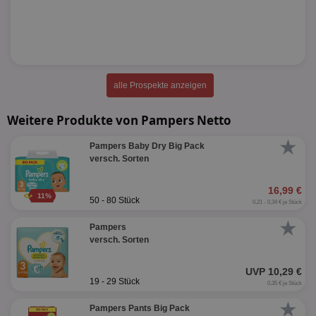
alle Prospekte anzeigen
Weitere Produkte von Pampers Netto
★
Pampers Baby Dry Big Pack
versch. Sorten
16,99 €
11%
50 - 80 Stück
0,21 - 0,34 € je Stück
★
Pampers
versch. Sorten
UVP 10,29 €
19 - 29 Stück
0,35 € je Stück
★
Pampers Pants Big Pack