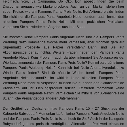
Feldfrisch, Yojo, La Campagna, Go Öko, Bon appétit finden Sie beim
tuuid_lu
.360yield.com
3 Monate
Ent
indem e
Discounter genauso wie Markenprodukte. Auch an den Marken stehen hier
Bes
generi
Bid
als Cli
super Preise, wie am Pampers Pants Preis Netto. Bei Aktionspreis.de finden
Bes
zugewi
Sie nicht nur die Pampers Pants Angebote Netto, sondern auch immer den
Web
ist in j
aktuellen Pampers Pants Preis Netto. Mit dem praktischen Preisalarm
kan
Seiten
Bid
verpassen Sie nie wieder ein Angebot aus Ihrer Stadt.
auf ein
We
enthal
sic
zur Be
Sie möchten keine Pampers Pants Angebote Netto und die Pampers Pants
Bes
Besuche
Werbung Netto kommende Woche mehr verpassen, aber möchten gern auf
Anz
und
sie
Kampa
Supermarkt Prospekte aus Papier verzichten? Dann sind Sie auf
für die 
Aktionspreis.de genau richtig. Weitere Fragen neben den Pampers Pants
TDCPM
1 Jahr
Die
The Trade Desk Inc.
Analys
Angebote Netto? Kein Problem, auch darüber informiert Sie Aktionspreis.de.
Inf
.adsrvr.org
verwen
der
Wie lautet momentan der Pampers Pants Preis Netto? Kommt bald günstigere
Web
Pampers Pants Werbung Netto? Kann ich bei Netto Alternativprodukte zu
Wer
Windel Pants finden? Sind für nächste Woche bereits Pampers Pants
En
Angebote Netto bekannt? Um wirklich keine aktuellen Pampers Pants
mög
Bes
Werbung Netto mehr zu verpassen müssen Sie nur noch den Aktionspreis.de
ges
Preisalarm auf Ihr Lieblingsprodukt setzten. Existieren momentan keine
Pampers Pants Angebote Netto? Vergleichen Sie mithilfe von Aktionspreis.de
uid-bp-36033
.ads.stickyadstv.com
2 Monate
Die
81 ähnliche Preisangebote anderer Unternehmen.
Nut
Int
Web
Der Großteil der Deutschen mag Pampers Pants 15 - 27 Stück aus der
ab,
Kategorie
Babybedarf
. Momentan laufen keine Pampers Pants Angebote Netto
Wer
dem
und der Pampers Pants Preis Netto ist zu hoch für Sie? Auch in der Kategorie
Prä
Babybedarf
gibt es preislich verträgliche Alternativen. Preiswert einkaufen
lie