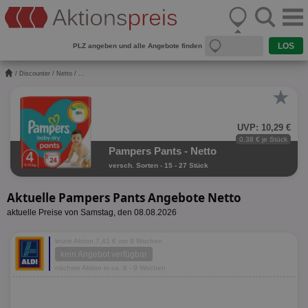
PLZ angeben und alle Angebote finden
/
Discounter
/
Netto
/ ...
★
UVP: 10,29 €
0,38 € je Stück
Pampers Pants - Netto
versch. Sorten - 15 - 27 Stück
Aktuelle Pampers Pants Angebote Netto
aktuelle Preise von Samstag, den 08.08.2026
letzte Aktion 7,41 € vor 9 Wochen
kein Angebot verfügbar
nächste Aktion in ca. 8 - 9 Wochen