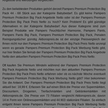
Angebote und Werbungen vergleichen.
Hub
ber
Zu den beliebtesten Produkten gehört derzeit Pampers Premium Protection Big
Wer
ge
Pack 44 - 68 Stück aus der Kategorie
Babybedarf
. Es gibt keine Pampers
Premium Protection Big Pack Angebote Netto oder ist der Pampers Premium
PugT
1 Monat
Reg
PubMatic Inc.
Protection Big Pack Preis Netto zu hoch? Kein Problem! Es gibt günstige
ID,
.pubmatic.com
Alternativen in der Kategorie
Babybedarf
. Aus dieser Kategorie sind zum
Ben
wi
Beispiel Produkte wie Pampers Feuchtücher Harmonie, Pampers Pants,
Bes
Pampers Pants Big Pack, Pampers Premium Protection Big Pack, Penaten
ide
Reinigungstücher günstig. Aktionspreis.de ist der einzige Preisvergleich der
We
ver
Ihnen nicht nur den Pampers Premium Protection Big Pack Preis Netto anzeigt
ver
wenn es gerade Pampers Premium Protection Big Pack Werbung Netto gibt,
Anz
nur hier finden Sie fernab der Pampers Premium Protection Big Pack Angebote
Netto den aktuellen Pampers Premium Protection Big Pack Preis Netto.
IDSYNC
1 Jahr
Die
Verizon
Inf
Communications Inc.
der
.analytics.yahoo.com
Oft kaufen Sie Premium Windeln während der Pampers Premium Protection
Web
Big Pack Angebote Netto und möchten nun den aktuellen Pampers Premium
Wer
En
Protection Big Pack Preis Netto erfahren oder ob es nächste Woche eventuell
mög
Pampers Premium Protection Big Pack Werbung Netto gibt? Hier bekommen
Bes
Sie die Antwort. Der Pampers Premium Protection Big Pack Preis Netto liegt
ges
aktuell bei: 18,99 €. Erfassen Sie auf einen Blick die Preise von Supermärkten,
TestIfCookieP
1 Jahr 1
Die
Smart AdServer SAS
Discountern, Drogerien, Tierfachmärkten und Getränkemärkten mit
Monat
ve
.smartadserver.com
Aktionspreis.de. Die Preise von 73 Filialen vergleicht Aktionspreis.de, davon
Wer
14 in Form von Onlinesupermärkten und 44.903 stationäre Filialen. So einfach
Web
entgeht Ihnen keine Pampers Premium Protection Big Pack Werbung Netto
rel