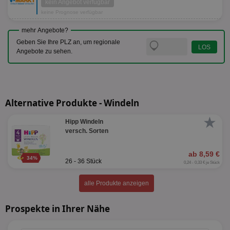
kein Angebot verfügbar
keine Prognose verfügbar
mehr Angebote?
Geben Sie Ihre PLZ an, um regionale
Angebote zu sehen.
Alternative Produkte - Windeln
★
Hipp Windeln
versch. Sorten
ab 8,59 €
34%
26 - 36 Stück
0,24 - 0,33 € je Stück
alle Produkte anzeigen
Prospekte in Ihrer Nähe