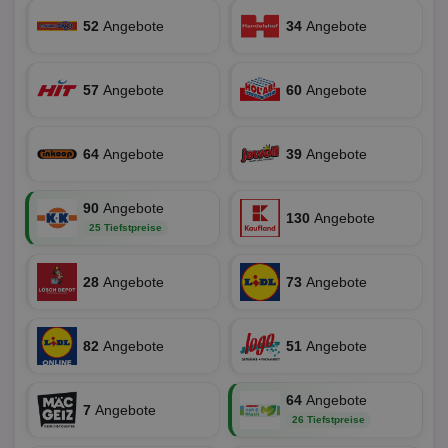
securitytoken
aktionspreis.de
1 Jahr
Log
52
Angebote
34
Angebote
PHPSESSID
Session
Coo
PHP.net
An
www.aktionspreis.de
wir
57
Angebote
60
Angebote
Spr
ein
die
Ben
ver
64
Angebote
39
Angebote
Nor
sic
gen
und
90
Angebote
ver
130
Angebote
25 Tiefstpreise
die
gut
die
Anm
28
Angebote
73
Angebote
Ben
Sei
CookieScriptConsent
1 Monat
Die
CookieScript
Coo
www.aktionspreis.de
82
Angebote
51
Angebote
ver
Ein
für
spe
64
Angebote
7
Angebote
Ban
26 Tiefstpreise
Scr
or