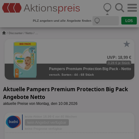
PLZ angeben und alle Angebote finden
/
Discounter
/
Netto
/ ...
★
UVP: 18,99 €
0,28 € je Stück
Pampers Premium Protection Big Pack - Netto
versch. Sorten - 44 - 68 Stück
Aktuelle Pampers Premium Protection Big Pack
Angebote Netto
aktuelle Preise von Montag, den 10.08.2026
letzte Aktion 16,99 € vor 40 Wochen
kein Angebot verfügbar
keine Prognose verfügbar