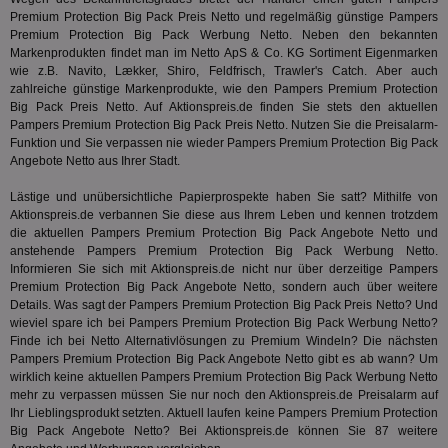
Bes
Besuche
Premium Protection Big Pack Preis Netto und regelmäßig günstige Pampers
Anz
und
Premium Protection Big Pack Werbung Netto. Neben den bekannten
sie
Kampa
für die 
Markenprodukten findet man im Netto ApS & Co. KG Sortiment Eigenmarken
TDCPM
1 Jahr
Die
The Trade Desk Inc.
Analys
wie z.B. Navito, Lækker, Shiro, Feldfrisch, Trawler's Catch. Aber auch
Inf
.adsrvr.org
verwen
zahlreiche günstige Markenprodukte, wie den Pampers Premium Protection
der
Web
Big Pack Preis Netto. Auf Aktionspreis.de finden Sie stets den aktuellen
Wer
Pampers Premium Protection Big Pack Preis Netto. Nutzen Sie die Preisalarm-
En
Funktion und Sie verpassen nie wieder Pampers Premium Protection Big Pack
mög
Angebote Netto aus Ihrer Stadt.
Bes
ges
Lästige und unübersichtliche Papierprospekte haben Sie satt? Mithilfe von
uid-bp-36033
.ads.stickyadstv.com
2 Monate
Die
Aktionspreis.de verbannen Sie diese aus Ihrem Leben und kennen trotzdem
Nut
die aktuellen Pampers Premium Protection Big Pack Angebote Netto und
Int
Web
anstehende Pampers Premium Protection Big Pack Werbung Netto.
ab,
Informieren Sie sich mit Aktionspreis.de nicht nur über derzeitige Pampers
Wer
Premium Protection Big Pack Angebote Netto, sondern auch über weitere
dem
Prä
Details. Was sagt der Pampers Premium Protection Big Pack Preis Netto? Und
lie
wieviel spare ich bei Pampers Premium Protection Big Pack Werbung Netto?
Finde ich bei Netto Alternativlösungen zu Premium Windeln? Die nächsten
3pi
3 Monate
Leg
ID5 Technology Ltd
Pampers Premium Protection Big Pack Angebote Netto gibt es ab wann? Um
den
.id5-sync.com
We
wirklich keine aktuellen Pampers Premium Protection Big Pack Werbung Netto
Dri
mehr zu verpassen müssen Sie nur noch den Aktionspreis.de Preisalarm auf
Bes
Ihr Lieblingsprodukt setzten. Aktuell laufen keine Pampers Premium Protection
We
kön
Big Pack Angebote Netto? Bei Aktionspreis.de können Sie 87 weitere
Ser