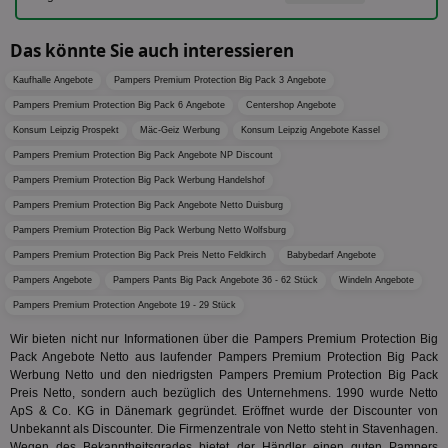
Web
der Er
.pubmatic.com
Inform
digitalAudience
1 Jahr
Dig
Social Audience B.V.
das Nu
Das könnte Sie auch interessieren
Coo
.target.digitalaudience.io
auf Web
dig
verfolg
Onl
Besuch
Kaufhalle Angebote
Pampers Premium Protection Big Pack 3 Angebote
Er
Geräte
zu 
Pampers Premium Protection Big Pack 6 Angebote
Centershop Angebote
Market
tuuid
.360yield.com
3 Monate
Die
Konsum Leipzig Prospekt
Mäc-Geiz Werbung
Konsum Leipzig Angebote Kassel
_ga
1 Jahr 1
Dieser
Google LLC
hau
Monat
ist mit
.aktionspreis.de
Pampers Premium Protection Big Pack Angebote NP Discount
bid
Univers
Wer
verknüp
Pampers Premium Protection Big Pack Werbung Handelshof
Web
eine wi
rel
Aktuali
Pampers Premium Protection Big Pack Angebote Netto Duisburg
am häu
viewer
1 Jahr
Wir
ORTEC B.V.
Pampers Premium Protection Big Pack Werbung Netto Wolfsburg
verwen
ve
.optinadserving.com
Analys
Pampers Premium Protection Big Pack Preis Netto Feldkirch
Babybedarf Angebote
Bes
Google
Inf
Cookie
Pampers Angebote
Pampers Pants Big Pack Angebote 36 - 62 Stück
Windeln Angebote
un
verwen
zu 
eindeu
Pampers Premium Protection Angebote 19 - 29 Stück
zu unt
tuuid_lu
.360yield.com
3 Monate
Ent
indem e
Wir bieten nicht nur Informationen über die Pampers Premium Protection Big
Bes
generi
Pack Angebote Netto aus laufender Pampers Premium Protection Big Pack
Bid
als Cli
Bes
zugewi
Werbung Netto und den niedrigsten Pampers Premium Protection Big Pack
Web
ist in j
Preis Netto, sondern auch bezüglich des Unternehmens. 1990 wurde Netto
kan
Seiten
ApS & Co. KG in Dänemark gegründet. Eröffnet wurde der Discounter von
Bid
auf ein
We
Unbekannt als Discounter. Die Firmenzentrale von Netto steht in Stavenhagen.
enthal
sic
zur Be
Wegen des Bekanntheitsgrades bietet der Händler einen guten Pampers