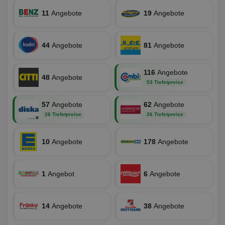
11
Angebote
19
Angebote
Targeting
Funktionalität
44
Angebote
81
Angebote
Unklassifizierte
116
Angebote
48
Angebote
53 Tiefstpreise
57
Angebote
62
Angebote
26 Tiefstpreise
26 Tiefstpreise
Unbedingt erforderlich
Performance
Targeting
Funktionalität
Unklassifizierte
10
Angebote
178
Angebote
Unbedingt erforderliche Cookies ermöglichen
wesentliche Kernfunktionen der Website wie die
1
Angebot
6
Angebote
Benutzeranmeldung und die Kontoverwaltung.
Ohne die unbedingt erforderlichen Cookies kann die
Website nicht ordnungsgemäß verwendet werden.
Name
Provider
/
Domäne
Ablaufdatum
Be
14
Angebote
38
Angebote
identifier
aktionspreis.de
1 Jahr
Log