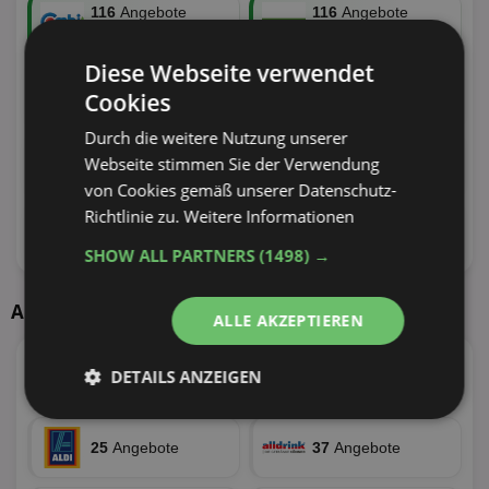
116
Angebote
116
Angebote
53 Tiefstpreise
46 Tiefstpreise
Diese Webseite verwendet
113
Angebote
88
Angebote
Cookies
41 Tiefstpreise
34 Tiefstpreise
Durch die weitere Nutzung unserer
64
Angebote
57
Angebote
Webseite stimmen Sie der Verwendung
26 Tiefstpreise
26 Tiefstpreise
von Cookies gemäß unserer Datenschutz-
Richtlinie zu.
Weitere Informationen
62
Angebote
90
Angebote
26 Tiefstpreise
25 Tiefstpreise
SHOW ALL PARTNERS
(1498) →
Aktuelle Angebote
ALLE AKZEPTIEREN
DETAILS ANZEIGEN
4
Angebote
54
Angebote
Unbedingt
Performance
erforderlich
25
Angebote
37
Angebote