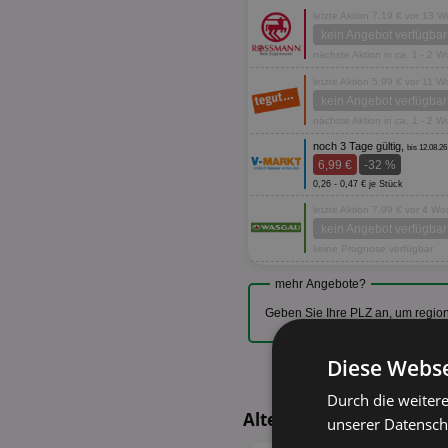
letzte Aktion 7,19 € vor 13 
kein Angebot verfügbar
nächste Aktion in ca. 1 - 2 
letzte Aktion 5,99 € vor 11 
kein Angebot verfügbar
nächste Aktion in ca. 1 - 2 
noch 3 Tage gültig,
bis 12.08.26
6,99 €
-32 %
0,26 - 0,47 € je Stück
letzte Aktion 7,99 € vor 4 W
kein Angebot verfügbar
keine Prognose verfügbar
mehr Angebote?
Geben Sie Ihre PLZ an, um regio
Diese Webse
Durch die weiter
Alternative Produkte - 
unserer Datenschu