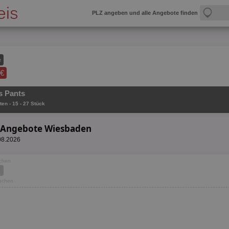
PLZ angeben und alle Angebote finden
e
 €
s Pants
ten - 15 - 27 Stück
s Angebote Wiesbaden
.08.2026
ochen
Wochen