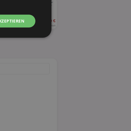
★
KZEPTIEREN
ab 8,59 €
0,24 - 0,33 € je Stück
Unklassifizierte
zierte
meldung und die
wendet werden.