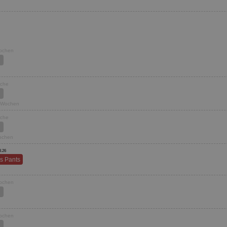
Wochen
oche
8 Wochen
oche
Wochen
8.26
s Pants
Wochen
Wochen