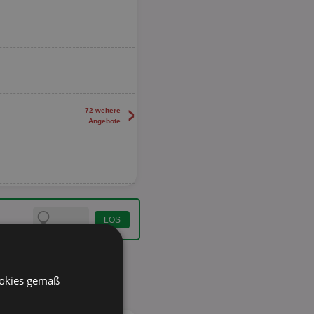
>
72 weitere
Angebote
ookies gemäß