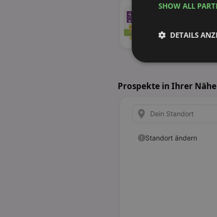
SHOW ALL PAR
DETAILS ANZ
34%
Unbedingt
erforderlich
Prospekte in Ihrer Nähe
Unbed
Unbedingt erforderli
Kontoverwaltung. Oh
Name
identifier
securitytoken