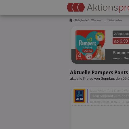
/
Babybedarf
/
Windeln
/
...
/ Wiesbaden
2 Angebot
ab 6,99
Pamper
versch. Sor
Aktuelle Pampers Pant
aktuelle Preise von Sonntag, den 09
letzte Aktion 7,41 € vor 9 W
kein Angebot verfügbar
nächste Aktion in ca. 8 - 9 