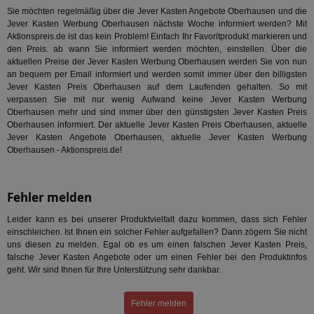
Sie möchten regelmäßig über die Jever Kasten Angebote Oberhausen und die
DSID
1 Stunde
Die
Google LLC
Ihr
.doubleclick.net
Jever Kasten Werbung Oberhausen nächste Woche informiert werden? Mit
Ben
Aktionspreis.de ist das kein Problem! Einfach Ihr Favoritprodukt markieren und
not
den Preis. ab wann Sie informiert werden möchten, einstellen. Über die
geh
aktuellen Preise der Jever Kasten Werbung Oberhausen werden Sie von nun
ein
an bequem per Email informiert und werden somit immer über den billigsten
MRM_UID
StickyADS.tv
2 Monate
Die
Jever Kasten Preis Oberhausen auf dem Laufenden gehalten. So mit
.ads.stickyadstv.com
un
verpassen Sie mit nur wenig Aufwand keine Jever Kasten Werbung
ver
Inf
Oberhausen mehr und sind immer über den günstigsten Jever Kasten Preis
Nut
Oberhausen informiert. Der aktuelle Jever Kasten Preis Oberhausen, aktuelle
Int
Jever Kasten Angebote Oberhausen, aktuelle Jever Kasten Werbung
Web
Oberhausen - Aktionspreis.de!
ab,
Anz
CMPS
3 Monate
Die
Casale Media Inc.
We
.casalemedia.com
Fehler melden
der
die
Leider kann es bei unserer Produktvielfalt dazu kommen, dass sich Fehler
ha
einschleichen. Ist Ihnen ein solcher Fehler aufgefallen? Dann zögern Sie nicht
IDE
1 Jahr
Die
Google LLC
uns diesen zu melden. Egal ob es um einen falschen Jever Kasten Preis,
Dou
.doubleclick.net
falsche Jever Kasten Angebote oder um einen Fehler bei den Produktinfos
ent
geht. Wir sind Ihnen für Ihre Unterstützung sehr dankbar.
dar
End
nut
die
Fehler melden
mög