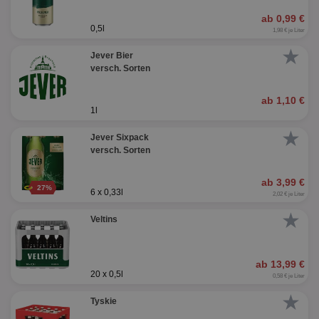
ab 0,99 €
0,5l
1,98 € je Liter
★
Jever Bier
versch. Sorten
ab 1,10 €
1l
★
Jever Sixpack
versch. Sorten
ab 3,99 €
27%
6 x 0,33l
2,02 € je Liter
★
Veltins
ab 13,99 €
20 x 0,5l
0,58 € je Liter
★
Tyskie