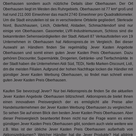
Oberhausen sondern auch nützliche Details über Oberhausen. Der Ort
TestIfCookieP
1 Jahr 1
Die
Smart AdServer SAS
Oberhausen liegt im Westen des Ruhrgebiets. Oberhausen ist 77 km² groß und
Monat
ve
.smartadserver.com
hat rund 211.000 Einwohner das macht 2740 Einwohner pro Quadratkilometer.
Wer
Um die Stadt einzuteilen ist sie in verschiedene Ortsteile gegliedert. Sterkrade
Web
rel
Nord, Buschhausen, Lirich, Osterfeld, Alstaden, Schmachtendorf sind nur
einige von Oberhausen. Gasometer, LVR-Industriemuseum, Schloss sind die
KRTBCOOKIE_80
3 Monate
Die
PubMatic, Inc.
bekanntesten Sehenswürdigkeiten der Stadt. Aktuell 87 Verkaufsstellen von 19
We
.pubmatic.com
Unternehmen in Oberhausen hat Aktionspreis.de im Vergleich. Bei dieser
um 
Onl
Auswahl an Händlern finden Sie regelmäßig Jever Kasten Angebote
Kam
Oberhausen und somit einen guten Jever Kasten Preis Oberhausen. Dazu
ind
gehören Discounter, Supermärkte, Drogerien, Getränke- und Tierfachmärkte. In
ide
Nut
der Stadt haben die Unternehmen Aldi Süd, TEDi, Netto Marken-Discount, Lidl,
int
dm die meisten Filialen. Aufgrund der hohen Nachfrage locken die Händler mit
ein
günstiger Jever Kasten Werbung Oberhausen, so findet man schnell einen
ang
guten Jever Kasten Preis Oberhausen.
kan
Anz
und
Kaufen Sie bevorzugt Jever? Nur bei Aktionspreis.de finden Se die aktuellen
und
Jever Kasten Angebote Oberhausen blitzschnell. Aktionspreis.de bietet Ihnen
We
wer
einen innovativen Preisvergleich der es ermöglicht alle Preise aller
Anz
Handelsunternehmen der Jever Kasten Werbung Oberhausen zu vergleichen.
Ben
So sehen Sie auf einen Blick den besten Jever Kasten Preis Oberhausen. Aber
dieser Preisvergleich beantwortet Ihnen nicht nur die Frage wann es einen
demdex
6 Monate
Mit
Adobe Inc.
Ad
.demdex.net
günstigen Jever Kasten Preis Oberhausen gibt, sondern auch viele weitere wie
gr
z.B. Was ist der übliche Jever Kasten Preis Oberhausen außerhalb von
wie
Aktionszeiträumen? Welcher Händler hat die Jever Produkte? Hat
alldrink