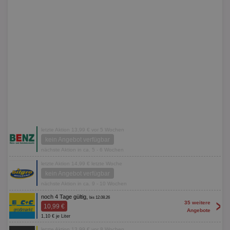
letzte Aktion 13,99 € vor 5 Wochen
kein Angebot verfügbar
nächste Aktion in ca. 5 - 6 Wochen
letzte Aktion 14,99 € letzte Woche
kein Angebot verfügbar
nächste Aktion in ca. 9 - 10 Wochen
noch 4 Tage gültig,
bis 12.08.26
>
35 weitere
10,99 €
Angebote
1,10 € je Liter
letzte Aktion 13,99 € vor 8 Wochen