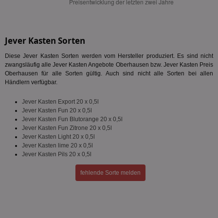
Ohne die unbedingt erforderlichen Cookies kann die
Website nicht ordnungsgemäß verwendet werden.
Name
Provider
/
Domäne
Ablaufdatum
Be
Jever Kasten Sorten
identifier
aktionspreis.de
1 Jahr
Log
Diese Jever Kasten Sorten werden vom Hersteller produziert. Es sind nicht
securitytoken
aktionspreis.de
1 Jahr
Log
zwangsläufig alle Jever Kasten Angebote Oberhausen bzw. Jever Kasten Preis
PHPSESSID
Session
Coo
PHP.net
Oberhausen für alle Sorten gültig. Auch sind nicht alle Sorten bei allen
An
www.aktionspreis.de
Händlern verfügbar.
wir
Spr
ein
Jever Kasten Export 20 x 0,5l
die
Jever Kasten Fun 20 x 0,5l
Ben
ver
Jever Kasten Fun Blutorange 20 x 0,5l
Nor
Jever Kasten Fun Zitrone 20 x 0,5l
sic
Jever Kasten Light 20 x 0,5l
gen
und
Jever Kasten lime 20 x 0,5l
ver
Jever Kasten Pils 20 x 0,5l
die
gut
die
fehlende Sorte melden
Anm
Ben
Sei
CookieScriptConsent
1 Monat
Die
CookieScript
Coo
www.aktionspreis.de