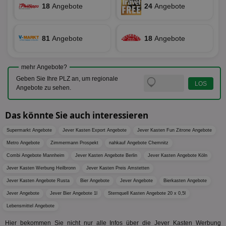
den
.id5-sync.com
18
Angebote
24
Angebote
We
Dri
Bes
We
81
Angebote
18
Angebote
kön
Ser
Hub
ber
mehr Angebote?
Wer
ge
Geben Sie Ihre PLZ an, um regionale
Angebote zu sehen.
PugT
1 Monat
Reg
PubMatic Inc.
ID,
.pubmatic.com
Ben
wi
Das könnte Sie auch interessieren
Bes
ide
Supermarkt Angebote
Jever Kasten Export Angebote
Jever Kasten Fun Zitrone Angebote
We
ver
Metro Angebote
Zimmermann Prospekt
nahkauf Angebote Chemnitz
ver
Anz
Combi Angebote Mannheim
Jever Kasten Angebote Berlin
Jever Kasten Angebote Köln
IDSYNC
1 Jahr
Die
Verizon
Jever Kasten Werbung Heilbronn
Jever Kasten Preis Amstetten
Inf
Communications Inc.
Jever Kasten Angebote Rusta
Bier Angebote
Jever Angebote
Bierkasten Angebote
der
.analytics.yahoo.com
Web
Jever Angebote
Jever Bier Angebote 1l
Sternquell Kasten Angebote 20 x 0,5l
Wer
En
Lebensmittel Angebote
mög
Bes
Hier bekommen Sie nicht nur alle Infos über die Jever Kasten Werbung
ges