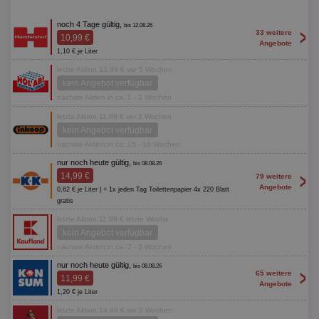
noch 4 Tage gültig,
bis 12.08.26
>
33 weitere
10,99 €
Angebote
1,10 € je Liter
letzte Aktion 13,99 € vor 5 Wochen
kein Angebot verfügbar
nächste Aktion in ca. 1 - 2 Wochen
letzte Aktion 11,99 € vor 2 Wochen
kein Angebot verfügbar
nächste Aktion in ca. 15 - 16 Wochen
nur noch heute gültig,
bis 08.08.26
>
14,99 €
79 weitere
Angebote
0,62 € je Liter | + 1x jeden Tag Toilettenpapier 4x 220 Blatt
gratis
letzte Aktion 11,99 € letzte Woche
kein Angebot verfügbar
nächste Aktion in ca. 2 - 3 Wochen
nur noch heute gültig,
bis 08.08.26
>
65 weitere
11,99 €
Angebote
1,20 € je Liter
letzte Aktion 14,99 € vor 2 Wochen