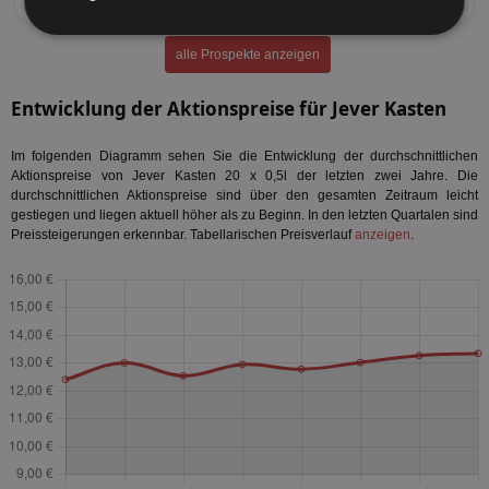
Unbedingt
Performance
erforderlich
alle Prospekte anzeigen
Entwicklung der Aktionspreise für Jever Kasten
Targeting
Funktionalität
Im folgenden Diagramm sehen Sie die Entwicklung der durchschnittlichen
Aktionspreise von Jever Kasten 20 x 0,5l der letzten zwei Jahre. Die
durchschnittlichen Aktionspreise sind über den gesamten Zeitraum leicht
gestiegen und liegen aktuell höher als zu Beginn. In den letzten Quartalen sind
Unklassifizierte
Preissteigerungen erkennbar. Tabellarischen Preisverlauf
anzeigen
.
Unbedingt erforderlich
Performance
Targeting
Funktionalität
Unklassifizierte
Unbedingt erforderliche Cookies ermöglichen
wesentliche Kernfunktionen der Website wie die
Benutzeranmeldung und die Kontoverwaltung.