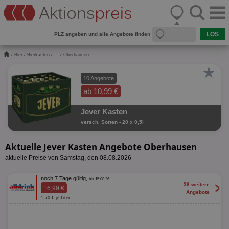
PLZ angeben und alle Angebote finden
/
Bier
/
Bierkasten
/
...
/ Oberhausen
★
10 Angebote
ab 10,99 €
Jever Kasten
versch. Sorten - 20 x 0,5l
Aktuelle Jever Kasten Angebote Oberhausen
aktuelle Preise von Samstag, den 08.08.2026
noch 7 Tage gültig,
bis 15.08.26
>
36 weitere
16,99 €
Angebote
1,70 € je Liter