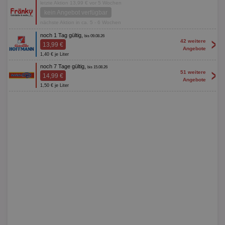
letzte Aktion 13,99 € vor 5 Wochen
kein Angebot verfügbar
nächste Aktion in ca. 5 - 6 Wochen
noch 1 Tag gültig,
bis 09.08.26
>
42 weitere
13,99 €
Angebote
1,40 € je Liter
noch 7 Tage gültig,
bis 15.08.26
>
51 weitere
14,99 €
Angebote
1,50 € je Liter