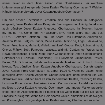
ID-
immer Jever zu dem Jever Kasten Preis Oberhausen? Bei welchem
Seg
Mod
Unternehmen gibt es gerade Jever Kasten Werbung Oberhausen? Welcher
Ber
Händler bietet preiswerte Jever Kasten Angebote Oberhausen?
aus
bitoIsSecure
1 Jahr
Prä
Um eine besser Übersicht zu erhalten sind alle Produkte in Kategorien
Comcast Corporation
rel
.bidr.io
eingeteilt, Jever Kasten ist zur Kategorie
Bier
zugeordnet. Häufig findet man
Wer
auch günstige Jever Kasten Angebote Oberhausen. Im Moment haben
vo
myTime.de, Hit, Combi, dm, NP Discount, K+K, Fristo, Bilgro, nah und gut,
Dri
ber
HOL'AB, Getränke Hoffmann, Trink und Spare, Das Futterhaus, Amazon.de,
Wer
Amazon Prime, Selgros, Budni, Metro Gastro, Tchibo.de, Logo, Edeka24.de,
Geb
Travel Free, famila, Markant, V-Markt, nahkauf, Globus, Kodi, Action, trinkgut,
Orterer, Fränky, Sobi, Feneberg, Wasgau, alldrink, Centershop, Wreesmann,
matchfreewheel
.w55c.net
1 Monat
Die
ver
Rewe Abholservice, Lösch Depot, Benz Getränkemarkt, Streb Getränkemarkt,
Nu
GetränkeLAND, Konsum, Handelshof, CC Großmarkt, Zimmermann, Posten
Int
Börse, Citti, Finkbeiner, Lidl.de, netto-online.de, Markant nah & frisch, Rusta,
ver
Koo
inkoop, Test günstige Jever Kasten Angebote Oberhausen. Der günstigste
Anz
Jever Kasten Preis Oberhausen ist dabei 10,99 €. Wenn es aktuell keine
Nut
günstigen Jever Kasten Angebote Oberhausen gibt, dann können Sie von
mög
Alternativen wie Berliner Kindl Kasten, Benediktiner Kasten,
Carlsberg Kasten
Ver
,
Rel
Lausitzer Porter Kasten, Heineken Kasten, Corona Kasten, Landskron Kasten
profitieren. Jever Kasten Angebote Oberhausen und andere Markenprodukte
CMPRO
3 Monate
Die
Casale Media Inc.
findet man im Aktionszeitraum oft günstiger als wenn man auf die No-Name
We
.casalemedia.com
der
Produkte zurückgreift. Wenn Sie Geld sparen wollen, empfiehlt sich deswegen
die
ein Preisvergleich um günstige Jever Kasten Werbung Oberhausen zu finden.
ha