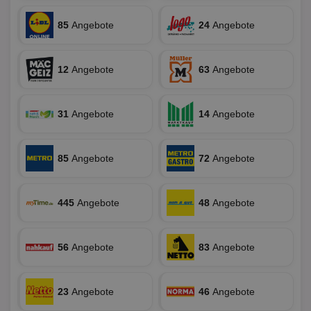
der
Web
Wer
85
Angebote
24
Angebote
En
mög
Bes
ges
12
Angebote
63
Angebote
uid-bp-36033
.ads.stickyadstv.com
2 Monate
Die
Nut
Int
Web
31
Angebote
14
Angebote
ab,
Wer
dem
Prä
85
Angebote
72
Angebote
lie
3pi
3 Monate
Leg
ID5 Technology Ltd
den
.id5-sync.com
We
445
Angebote
48
Angebote
Dri
Bes
We
kön
56
Angebote
83
Angebote
Ser
Hub
ber
Wer
ge
23
Angebote
46
Angebote
PugT
1 Monat
Reg
PubMatic Inc.