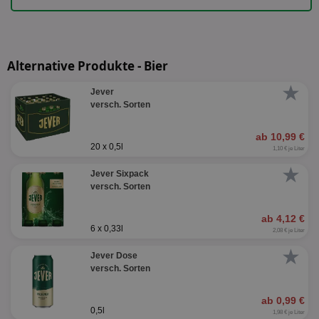
Alternative Produkte - Bier
★
Jever
versch. Sorten
ab 10,99 €
20 x 0,5l
1,10 € je Liter
★
Jever Sixpack
versch. Sorten
ab 4,12 €
6 x 0,33l
2,08 € je Liter
★
Jever Dose
versch. Sorten
ab 0,99 €
0,5l
1,98 € je Liter