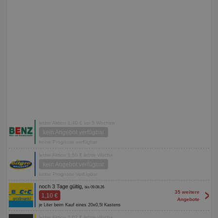
letzte Aktion 1,40 € vor 5 Wochen
kein Angebot verfügbar
keine Prognose verfügbar
letzte Aktion 1,50 € letzte Woche
kein Angebot verfügbar
keine Prognose verfügbar
noch 3 Tage gültig,
bis 09.08.26
>
35 weitere
1,10 €
Angebote
je Liter beim Kauf eines 20x0,5l Kastens
letzte Aktion 2,02 € letzte Woche