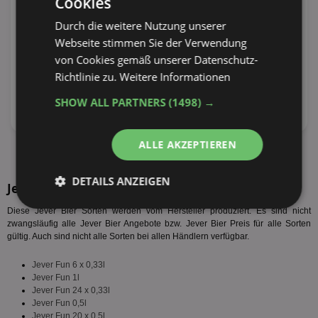
Cookies
Durch die weitere Nutzung unserer
Webseite stimmen Sie der Verwendung
von Cookies gemäß unserer Datenschutz-
Richtlinie zu.
Weitere Informationen
SHOW ALL PARTNERS
(1498) →
ALLE AKZEPTIEREN
alle Prospekte anzeigen
DETAILS ANZEIGEN
Jever Bier Sorten
Unbedingt
Performance
Diese Jever Bier Sorten werden vom Hersteller produziert. Es sind nicht
erforderlich
zwangsläufig alle Jever Bier Angebote bzw. Jever Bier Preis für alle Sorten
gültig. Auch sind nicht alle Sorten bei allen Händlern verfügbar.
Jever Fun 6 x 0,33l
Targeting
Funktionalität
Jever Fun 1l
Jever Fun 24 x 0,33l
Jever Fun 0,5l
Jever Fun 20 x 0,5l