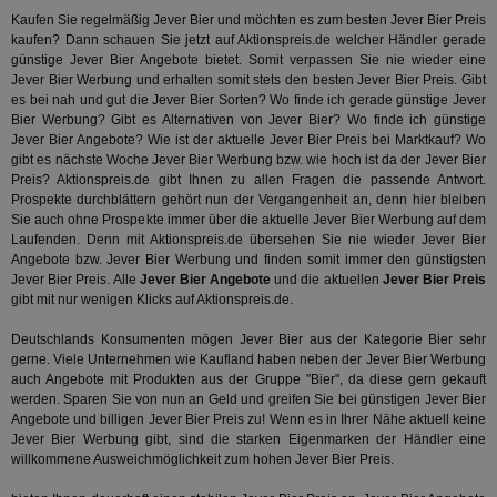
Kaufen Sie regelmäßig Jever Bier und möchten es zum besten Jever Bier Preis
matchfreewheel
.w55c.net
1 Monat
Die
kaufen? Dann schauen Sie jetzt auf Aktionspreis.de welcher Händler gerade
ver
günstige Jever Bier Angebote bietet. Somit verpassen Sie nie wieder eine
Nu
Int
Jever Bier Werbung und erhalten somit stets den besten Jever Bier Preis. Gibt
ver
es bei nah und gut die Jever Bier Sorten? Wo finde ich gerade günstige Jever
Koo
Bier Werbung? Gibt es Alternativen von Jever Bier? Wo finde ich günstige
Anz
Nut
Jever Bier Angebote? Wie ist der aktuelle Jever Bier Preis bei Marktkauf? Wo
mög
gibt es nächste Woche Jever Bier Werbung bzw. wie hoch ist da der Jever Bier
Ver
Preis? Aktionspreis.de gibt Ihnen zu allen Fragen die passende Antwort.
Rel
Prospekte durchblättern gehört nun der Vergangenheit an, denn hier bleiben
CMPRO
3 Monate
Die
Casale Media Inc.
Sie auch ohne Prospekte immer über die aktuelle Jever Bier Werbung auf dem
We
.casalemedia.com
Laufenden. Denn mit Aktionspreis.de übersehen Sie nie wieder Jever Bier
der
Angebote bzw. Jever Bier Werbung und finden somit immer den günstigsten
die
ha
Jever Bier Preis. Alle
Jever Bier Angebote
und die aktuellen
Jever Bier Preis
gibt mit nur wenigen Klicks auf Aktionspreis.de.
DSID
1 Stunde
Die
Google LLC
Ihr
.doubleclick.net
Deutschlands Konsumenten mögen Jever Bier aus der Kategorie
Bier
sehr
Ben
not
gerne. Viele Unternehmen wie Kaufland haben neben der Jever Bier Werbung
geh
auch Angebote mit Produkten aus der Gruppe "Bier", da diese gern gekauft
ein
werden. Sparen Sie von nun an Geld und greifen Sie bei günstigen Jever Bier
Angebote und billigen Jever Bier Preis zu! Wenn es in Ihrer Nähe aktuell keine
MRM_UID
StickyADS.tv
2 Monate
Die
.ads.stickyadstv.com
un
Jever Bier Werbung gibt, sind die starken Eigenmarken der Händler eine
ver
willkommene Ausweichmöglichkeit zum hohen Jever Bier Preis.
Inf
Nut