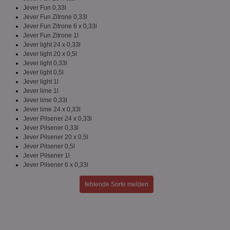
Jever Fun 0,33l
Unklassifizierte
Jever Fun Zitrone 0,33l
Jever Fun Zitrone 6 x 0,33l
Jever Fun Zitrone 1l
Jever light 24 x 0,33l
Jever light 20 x 0,5l
Jever light 0,33l
Jever light 0,5l
Jever light 1l
Unbedingt erforderlich
Performance
Jever lime 1l
Targeting
Funktionalität
Unklassifizierte
Jever lime 0,33l
Jever lime 24 x 0,33l
Unbedingt erforderliche Cookies ermöglichen
Jever Pilsener 24 x 0,33l
wesentliche Kernfunktionen der Website wie die
Jever Pilsener 0,33l
Benutzeranmeldung und die Kontoverwaltung.
Jever Pilsener 20 x 0,5l
Ohne die unbedingt erforderlichen Cookies kann die
Jever Pilsener 0,5l
Website nicht ordnungsgemäß verwendet werden.
Jever Pilsener 1l
Name
Provider
/
Domäne
Ablaufdatum
Be
Jever Pilsener 6 x 0,33l
identifier
aktionspreis.de
1 Jahr
Log
fehlende Sorte melden
securitytoken
aktionspreis.de
1 Jahr
Log
PHPSESSID
Session
Coo
PHP.net
An
www.aktionspreis.de
wir