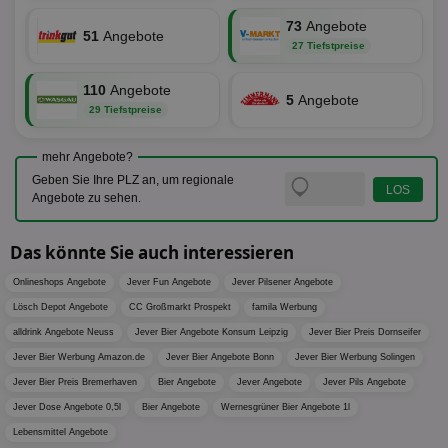
ide
Nut
73
Angebote
51
Angebote
int
27 Tiefstpreise
ein
ang
kan
110
Angebote
Anz
5
Angebote
und
29 Tiefstpreise
und
We
wer
mehr Angebote?
Anz
Ben
Geben Sie Ihre PLZ an, um regionale
Angebote zu sehen.
demdex
6 Monate
Mit
Adobe Inc.
Ad
.demdex.net
gr
Das könnte Sie auch interessieren
wie
ID-
Seg
Onlineshops Angebote
Jever Fun Angebote
Jever Pilsener Angebote
Mod
Ber
Lösch Depot Angebote
CC Großmarkt Prospekt
famila Werbung
aus
alldrink Angebote Neuss
Jever Bier Angebote Konsum Leipzig
Jever Bier Preis Dornseifer
bitoIsSecure
1 Jahr
Prä
Comcast Corporation
Jever Bier Werbung Amazon.de
Jever Bier Angebote Bonn
Jever Bier Werbung Solingen
rel
.bidr.io
Wer
Jever Bier Preis Bremerhaven
Bier Angebote
Jever Angebote
Jever Pils Angebote
vo
Dri
Jever Dose Angebote 0,5l
Bier Angebote
Wernesgrüner Bier Angebote 1l
ber
Wer
Lebensmittel Angebote
Geb