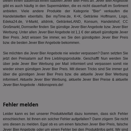
Int
bieten Ihnen dauerhaft einen stabilen Jever Bier Preis an. Jever Bier Angebote
Web
gibt es auch häufig in den Supermärkten, die es nicht dauerhaft im Sortiment
ab,
anbieten. Viele andere Produkte der Kategorie "
Bier
" verkaufen die
Anz
Handelsketten ebenfalls. Bei myTime.de, K+K, Getränke Hoffmann, Logo,
CMPS
3 Monate
Die
Casale Media Inc.
Edeka24.de, V-Markt, alldrink, GetränkeLAND, Konsum, Handelshof, CC
We
.casalemedia.com
Großmarkt, Dornseifer finden Sie günstige Jever Bier Angebote bzw. Jever Bier
der
Werbung. Unter allen Jever Bier Angebote ist 1,1 € der aktuell günstigste Jever
die
Bier Preis. Jetzt wissen Sie immer, wo Sie den günstigsten Jever Bier Preis
ha
bzw. die besten Jever Bier Angebote bekommen.
IDE
1 Jahr
Die
Google LLC
Dou
.doubleclick.net
Sie möchten die Jever Bier Angebote nie wieder verpassen? Dann setzten Sie
ent
dar
jetzt den Preisalarm auf Ihre Lieblingsprodukte. Geschafft! Nun werden Sie
End
über jede Jever Bier Werbung per Mail informiert und verpassen somit nie
nut
wieder einen günstigen Jever Bier Preis. Mit diesen Tricks sind Sie immer gut
die
über die günstigen Jever Bier Preis bzw. die aktuelle Jever Bier Werbung
mög
Bes
informiert. Aktuelle Jever Bier Werbung, aktuelle Jever Bier Preise & aktuelle
ges
Jever Bier Angebote - Aktionspreis.de!
UID
1 Monat
Die
Full Circle Studies Inc.
ein
.ads.stickyadstv.com
mas
Fehler melden
Ben
Dat
der
Leider kann es bei unserer Produktvielfalt dazu kommen, dass sich Fehler
kön
einschleichen. Ist Ihnen ein solcher Fehler aufgefallen? Dann zögern Sie nicht
Ber
ges
uns diesen zu melden. Egal ob es um einen falschen Jever Bier Preis, falsche
Jever Bier Angebote oder um einen Fehler bei den Produktinfos geht. Wir sind