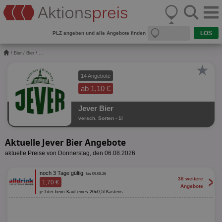
PLZ angeben und alle Angebote finden
/
Bier
/
Bier
/ ...
★
14 Angebote
ab 1,10 €
Jever Bier
versch. Sorten - 1l
Aktuelle Jever Bier Angebote
aktuelle Preise von Donnerstag, den 06.08.2026
noch 3 Tage gültig,
bis 09.08.26
>
36 weitere
1,70 €
Angebote
je Liter beim Kauf eines 20x0,5l Kastens