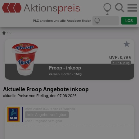
PLZ angeben und alle Angebote finden
/
/
/ ...
★
UVP: 0,79 €
5,27 € je kg
Froop - inkoop
versch. Sorten - 150g
Aktuelle Froop Angebote inkoop
aktuelle Preise von Freitag, den 07.08.2026
letzte Aktion 0,39 € vor 15 Wochen
kein Angebot verfügbar
keine Prognose verfügbar