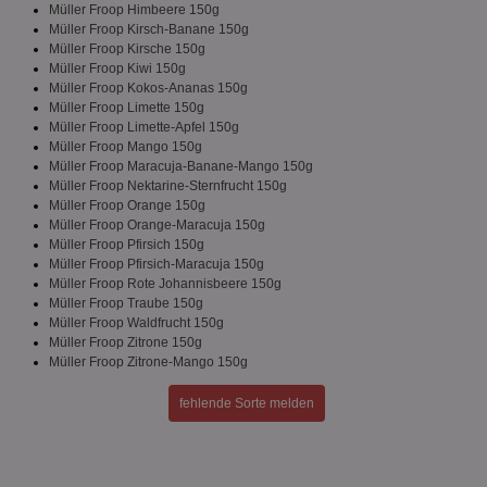
securitytoken
aktionspreis.de
1 Jahr
Log
Müller Froop Himbeere 150g
Müller Froop Kirsch-Banane 150g
PHPSESSID
Session
Coo
PHP.net
Müller Froop Kirsche 150g
An
www.aktionspreis.de
wir
Müller Froop Kiwi 150g
Spr
Müller Froop Kokos-Ananas 150g
ein
Müller Froop Limette 150g
die
Ben
Müller Froop Limette-Apfel 150g
ver
Müller Froop Mango 150g
Nor
Müller Froop Maracuja-Banane-Mango 150g
sic
Müller Froop Nektarine-Sternfrucht 150g
gen
und
Müller Froop Orange 150g
ver
Müller Froop Orange-Maracuja 150g
die
Müller Froop Pfirsich 150g
gut
die
Müller Froop Pfirsich-Maracuja 150g
Anm
Müller Froop Rote Johannisbeere 150g
Ben
Müller Froop Traube 150g
Sei
Müller Froop Waldfrucht 150g
CookieScriptConsent
1 Monat
Die
CookieScript
Müller Froop Zitrone 150g
Coo
www.aktionspreis.de
Müller Froop Zitrone-Mango 150g
ver
Ein
für
fehlende Sorte melden
spe
Ban
Scr
or
fun