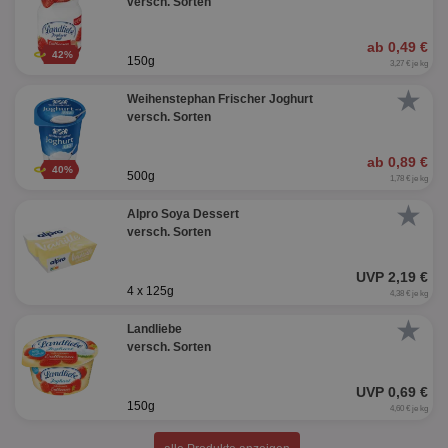
versch. Sorten
ab 0,49 €
42%
150g
3,27 € je kg
★
Weihenstephan Frischer Joghurt
versch. Sorten
ab 0,89 €
40%
500g
1,78 € je kg
★
Alpro Soya Dessert
versch. Sorten
UVP 2,19 €
4 x 125g
4,38 € je kg
★
Landliebe
versch. Sorten
UVP 0,69 €
150g
4,60 € je kg