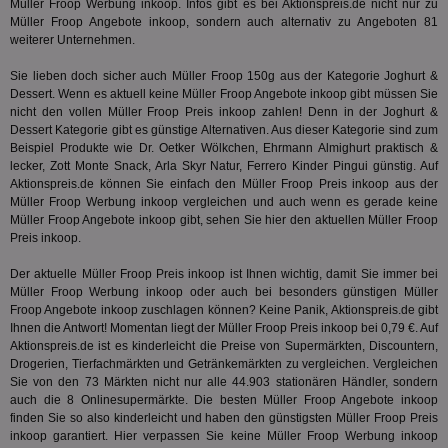
Müller Froop Werbung inkoop. Infos gibt es bei Aktionspreis.de nicht nur zu
We
.pubmatic.com
Müller Froop Angebote inkoop, sondern auch alternativ zu Angeboten 81
um 
weiterer Unternehmen.
Onl
Kam
ind
Sie lieben doch sicher auch Müller Froop 150g aus der Kategorie
Joghurt &
ide
Dessert
. Wenn es aktuell keine Müller Froop Angebote inkoop gibt müssen Sie
Nut
int
nicht den vollen Müller Froop Preis inkoop zahlen! Denn in der
Joghurt &
ein
Dessert
Kategorie gibt es günstige Alternativen. Aus dieser Kategorie sind zum
ang
Beispiel Produkte wie Dr. Oetker Wölkchen, Ehrmann Almighurt praktisch &
kan
lecker, Zott Monte Snack, Arla Skyr Natur, Ferrero Kinder Pingui günstig. Auf
Anz
und
Aktionspreis.de können Sie einfach den Müller Froop Preis inkoop aus der
und
Müller Froop Werbung inkoop vergleichen und auch wenn es gerade keine
We
Müller Froop Angebote inkoop gibt, sehen Sie hier den aktuellen Müller Froop
wer
Anz
Preis inkoop.
Ben
Der aktuelle Müller Froop Preis inkoop ist Ihnen wichtig, damit Sie immer bei
demdex
6 Monate
Mit
Adobe Inc.
Müller Froop Werbung inkoop oder auch bei besonders günstigen Müller
Ad
.demdex.net
gr
Froop Angebote inkoop zuschlagen können? Keine Panik, Aktionspreis.de gibt
wie
Ihnen die Antwort! Momentan liegt der Müller Froop Preis inkoop bei 0,79 €. Auf
ID-
Aktionspreis.de ist es kinderleicht die Preise von Supermärkten, Discountern,
Seg
Mod
Drogerien, Tierfachmärkten und Getränkemärkten zu vergleichen. Vergleichen
Ber
Sie von den 73 Märkten nicht nur alle 44.903 stationären Händler, sondern
aus
auch die 8 Onlinesupermärkte. Die besten Müller Froop Angebote inkoop
finden Sie so also kinderleicht und haben den günstigsten Müller Froop Preis
bitoIsSecure
1 Jahr
Prä
Comcast Corporation
rel
.bidr.io
inkoop garantiert. Hier verpassen Sie keine Müller Froop Werbung inkoop