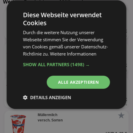
Weitere Produkte von Müller inkoop
★
Müller Müllermilch
Diese Webseite verwendet
versch. Sorten
Cookies
UVP 1,49 €
Durch die weitere Nutzung unserer
400ml
3,73 € je Liter
Webseite stimmen Sie der Verwendung
★
von Cookies gemäß unserer Datenschutz-
Müller Milchreis
versch. Sorten
Richtlinie zu.
Weitere Informationen
SHOW ALL PARTNERS
(1498) →
UVP 0,99 €
200g
4,95 € je kg
★
Müller Doppeldecker
ALLE AKZEPTIEREN
versch. Sorten
DETAILS ANZEIGEN
UVP 1,59 €
4 x 125g
3,18 € je kg
Unbedingt
Performance
★
erforderlich
Müllermilch
versch. Sorten