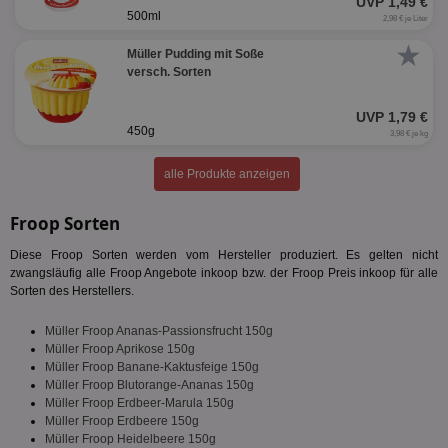
UVP 1,49 €
Targeting
Funktionalität
500ml
2,98 € je Liter
★
Müller Pudding mit Soße
versch. Sorten
Unklassifizierte
UVP 1,79 €
450g
3,98 € je kg
alle Produkte anzeigen
Froop Sorten
Unbedingt erforderlich
Performance
Diese Froop Sorten werden vom Hersteller produziert. Es gelten nicht
Targeting
Funktionalität
Unklassifizierte
zwangsläufig alle Froop Angebote inkoop bzw. der Froop Preis inkoop für alle
Sorten des Herstellers.
Unbedingt erforderliche Cookies ermöglichen
wesentliche Kernfunktionen der Website wie die
Benutzeranmeldung und die Kontoverwaltung.
Müller Froop Ananas-Passionsfrucht 150g
Ohne die unbedingt erforderlichen Cookies kann die
Müller Froop Aprikose 150g
Website nicht ordnungsgemäß verwendet werden.
Müller Froop Banane-Kaktusfeige 150g
Müller Froop Blutorange-Ananas 150g
Name
Provider
/
Domäne
Ablaufdatum
Be
Müller Froop Erdbeer-Marula 150g
Müller Froop Erdbeere 150g
identifier
aktionspreis.de
1 Jahr
Log
Müller Froop Heidelbeere 150g