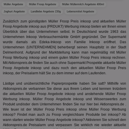
ber
Müller Angebote
Müller Froop Angebote
Müller Müllermilch Angebote 400ml
Wer
ge
Joghurt Angebote
Landliebe Angebote 150g
Lebensmittel Angebote
PugT
1 Monat
Reg
PubMatic Inc.
Zusätzlich zum günstigsten Müller Froop Preis inkoop und aktuellen Müller
ID,
.pubmatic.com
Froop Angebote inkoop aus {PRDUKT} Werbung inkoop bieten wir Ihnen einen
Ben
wi
Überblick über das Unternehmen selbst. In Deutschland wurde 1963 das
Bes
Unternehmen Inkoop Verbrauchermärkte GmbH gegründet. Der Supermarkt
ide
wurde damals als Edeka-Inkoop von Familie Inkoop eröffnet. Das
We
ver
Unternehmen {UNTERNEHMEN] beherbergt seinen Hauptsitz in der Stadt
ver
Delmenhorst. Aufgrund der Marktstellung kann man regelmäßig mit Müller
Anz
Froop Werbung inkoop und einem guten Müller Froop Preis inkoop rechnen.
Mit Aktionspreis.de finden Sie auch ohne Supermarkt Prospekte aktuelle Müller
IDSYNC
1 Jahr
Die
Verizon
Inf
Froop Angebote inkoop und dazu noch den aktuellen Müller Froop Preis
Communications Inc.
der
.analytics.yahoo.com
inkoop, der Preisalarm hält Sie zu dem immer auf dem Laufenden.
Web
Wer
Lästige und unübersichtliche Papierprospekte haben Sie satt? Mithilfe von
En
mög
Aktionspreis.de verbannen Sie diese aus Ihrem Leben und kennen trotzdem
Bes
die aktuellen Müller Froop Angebote inkoop und anstehende Müller Froop
ges
Werbung inkoop. Müller Froop Angebote inkoop und Wissenswertes zum
TestIfCookieP
1 Jahr 1
Die
Produkt und/oder dem Unternehmen finden Sie nur hier bei Aktionspreis.de .
Smart AdServer SAS
Monat
ve
.smartadserver.com
Wie teuer ist der Müller Froop Preis inkoop ohne Müller Froop Werbung
Wer
inkoop? Findet man auch zu Froop vergleichbare Produkte bei inkoop? Ab
Web
wann starten wieder Müller Froop Angebote inkoop? Aktivieren Sie schnell den
rel
Aktionspreis.de Preisalarm und verpassen Sie wirklich nie wieder aktuelle
KRTBCOOKIE_80
3 Monate
Die
PubMatic, Inc.