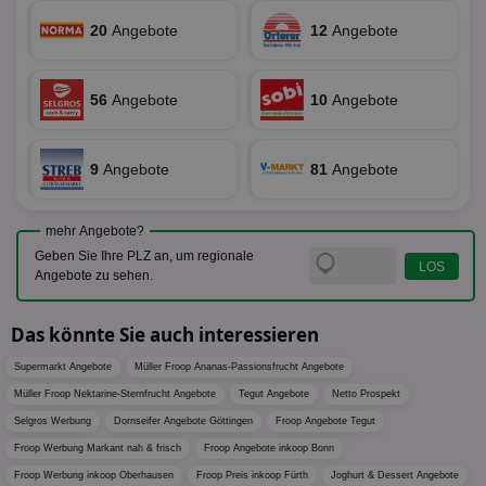
Anz
und
sie
Kampa
20
Angebote
12
Angebote
für die 
TDCPM
1 Jahr
Die
The Trade Desk Inc.
Analys
Inf
.adsrvr.org
verwen
der
Web
56
Angebote
10
Angebote
Wer
En
mög
Bes
9
Angebote
81
Angebote
ges
uid-bp-36033
.ads.stickyadstv.com
2 Monate
Die
Nut
mehr Angebote?
Int
Web
Geben Sie Ihre PLZ an, um regionale
ab,
Angebote zu sehen.
Wer
dem
Prä
lie
Das könnte Sie auch interessieren
3pi
3 Monate
Leg
ID5 Technology Ltd
Supermarkt Angebote
Müller Froop Ananas-Passionsfrucht Angebote
den
.id5-sync.com
We
Müller Froop Nektarine-Sternfrucht Angebote
Tegut Angebote
Netto Prospekt
Dri
Bes
Selgros Werbung
Dornseifer Angebote Göttingen
Froop Angebote Tegut
We
kön
Froop Werbung Markant nah & frisch
Froop Angebote inkoop Bonn
Ser
Froop Werbung inkoop Oberhausen
Froop Preis inkoop Fürth
Joghurt & Dessert Angebote
Hub