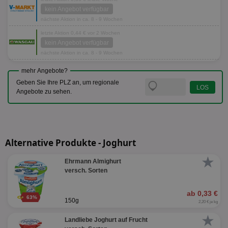
kein Angebot verfügbar
nächste Aktion in ca. 8 - 9 Wochen
letzte Aktion 0,44 € vor 2 Wochen
kein Angebot verfügbar
nächste Aktion in ca. 8 - 9 Wochen
mehr Angebote?
Geben Sie Ihre PLZ an, um regionale
Angebote zu sehen.
Alternative Produkte - Joghurt
★
Ehrmann Almighurt
versch. Sorten
ab 0,33 €
63%
150g
2,20 € je kg
★
Landliebe Joghurt auf Frucht