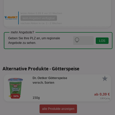
letzte Aktion 0,99 € vor 13 Wochen
kein Angebot verfügbar
nächste Aktion in ca. 1 - 2 Wochen
mehr Angebote?
Geben Sie Ihre PLZ an, um regionale
Angebote zu sehen.
Alternative Produkte - Götterspeise
★
Dr. Oetker Götterspeise
versch. Sorten
ab 0,39 €
34%
150g
2,60 € je kg
alle Produkte anzeigen