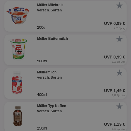
★
Müller Milchreis
versch. Sorten
UVP 0,99 €
200g
4,95 € je kg
★
Müller Buttermilch
UVP 0,99 €
500ml
1,98 € je Liter
★
Müllermilch
versch. Sorten
UVP 1,49 €
400ml
3,73 € je Liter
★
Müller Typ Kaffee
versch. Sorten
UVP 1,19 €
250ml
4,76 € je Liter