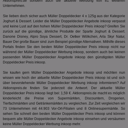
Inf
Aktionspreis.de sondern auch die aktuelle Werbung von 81 weiteren
Communications Inc.
der
.analytics.yahoo.com
Unternehmen.
Web
Wer
Sie lieben doch sicher auch Müller Doppeldecker 4 x 125g aus der Kategorie
En
mög
Joghurt & Dessert
. Leider die Müller Doppeldecker Angebote inkoop verpasst
Bes
und keine Lust auf den hohen Müller Doppeldecker Preis inkoop? Greifen Sie
ges
zurück auf die günstige, ähnliche Produkte der Sparte
Joghurt & Dessert
.
TestIfCookieP
1 Jahr 1
Die
Danone Disney, Alpro Soya Dessert, Dr. Oetker Wölkchen, Arla Skyr Natur,
Smart AdServer SAS
Monat
ve
.smartadserver.com
Bauer Der große Bauer sind zum Beispiel günstige Alternativen. Mithilfe dieses
Wer
Portals finden Sie den besten Müller Doppeldecker Preis inkoop nicht nur
Web
während der Müller Doppeldecker Werbung inkoop, sondern auch bei keinen
rel
passenden Müller Doppeldecker Angebote inkoop den günstigsten Müller
KRTBCOOKIE_80
3 Monate
Die
PubMatic, Inc.
Doppeldecker Preis inkoop.
We
.pubmatic.com
um 
Sie kaufen gern Müller Doppeldecker Angebote inkoop und möchten nun
Onl
Kam
wissen wie hoch der aktuelle Müller Doppeldecker Preis inkoop ist und sich
ind
über bevorstehende Müller Doppeldecker Werbung inkoop informieren? Auf
ide
Aktionspreis.de finden Sie jederzeit die Antwort. Der aktuelle Müller
Nut
int
Doppeldecker Preis inkoop liegt bei: 1,59 €. Aktionspreis.de macht es möglich
ein
kinderleicht die Preise von Supermärkten, Discountern, Drogerien,
ang
Tierfachmärkten und Getränkemärkten zu vergleichen. Zur Zeit vergleichen wir
kan
73 Unternehmen mit 44.903 Vor-Ort-Filialen und 8 Onlinesupermärkte. So
Anz
und
sehen Sie schnell den besten Müller Doppeldecker Preis inkoop und können
und
bequem alle Müller Doppeldecker Angebote inkoop einsehen und versäumen
We
keine Müller Doppeldecker Werbung inkoop mehr.
wer