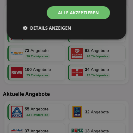
ALLE AKZEPTIEREN
95
Angebote
100
Angebote
39 Tiefstpreise
34 Tiefstpreise
DETAILS ANZEIGEN
55
Angebote
110
Angebote
33 Tiefstpreise
31 Tiefstpreise
Unbedingt
Performance
erforderlich
73
Angebote
62
Angebote
30 Tiefstpreise
26 Tiefstpreise
Targeting
Funktionalität
100
Angebote
34
Angebote
25 Tiefstpreise
19 Tiefstpreise
Unklassifizierte
Aktuelle Angebote
55
Angebote
32
Angebote
33 Tiefstpreise
37
Angebote
13
Angebote
Unbedingt erforderlich
Performance