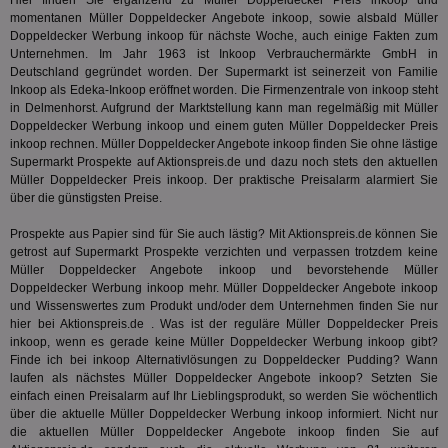
Hier finden Sie ergänzend zu Müller Doppeldecker Preis inkoop und
ab,
momentanen Müller Doppeldecker Angebote inkoop, sowie alsbald Müller
Wer
Doppeldecker Werbung inkoop für nächste Woche, auch einige Fakten zum
dem
Prä
Unternehmen. Im Jahr 1963 ist Inkoop Verbrauchermärkte GmbH in
lie
Deutschland gegründet worden. Der Supermarkt ist seinerzeit von Familie
Inkoop als Edeka-Inkoop eröffnet worden. Die Firmenzentrale von inkoop steht
3pi
3 Monate
Leg
ID5 Technology Ltd
in Delmenhorst. Aufgrund der Marktstellung kann man regelmäßig mit Müller
den
.id5-sync.com
We
Doppeldecker Werbung inkoop und einem guten Müller Doppeldecker Preis
Dri
inkoop rechnen. Müller Doppeldecker Angebote inkoop finden Sie ohne lästige
Bes
Supermarkt Prospekte auf Aktionspreis.de und dazu noch stets den aktuellen
We
Müller Doppeldecker Preis inkoop. Der praktische Preisalarm alarmiert Sie
kön
Ser
über die günstigsten Preise.
Hub
ber
Prospekte aus Papier sind für Sie auch lästig? Mit Aktionspreis.de können Sie
Wer
ge
getrost auf Supermarkt Prospekte verzichten und verpassen trotzdem keine
Müller Doppeldecker Angebote inkoop und bevorstehende Müller
PugT
1 Monat
Reg
PubMatic Inc.
Doppeldecker Werbung inkoop mehr. Müller Doppeldecker Angebote inkoop
ID,
.pubmatic.com
und Wissenswertes zum Produkt und/oder dem Unternehmen finden Sie nur
Ben
wi
hier bei Aktionspreis.de . Was ist der reguläre Müller Doppeldecker Preis
Bes
inkoop, wenn es gerade keine Müller Doppeldecker Werbung inkoop gibt?
ide
Finde ich bei inkoop Alternativlösungen zu Doppeldecker Pudding? Wann
We
ver
laufen als nächstes Müller Doppeldecker Angebote inkoop? Setzten Sie
ver
einfach einen Preisalarm auf Ihr Lieblingsprodukt, so werden Sie wöchentlich
Anz
über die aktuelle Müller Doppeldecker Werbung inkoop informiert. Nicht nur
die aktuellen Müller Doppeldecker Angebote inkoop finden Sie auf
IDSYNC
1 Jahr
Die
Verizon