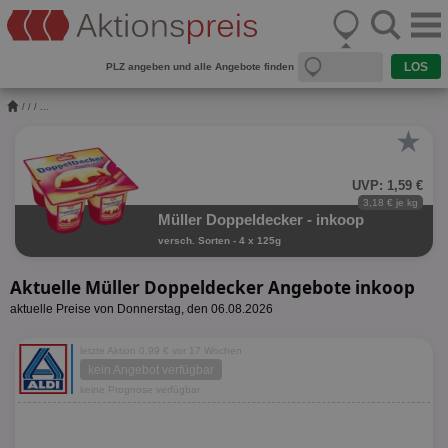
PLZ angeben und alle Angebote finden
/
/
/ ...
★
UVP: 1,59 €
3,18 € je kg
Müller Doppeldecker - inkoop
versch. Sorten - 4 x 125g
Aktuelle Müller Doppeldecker Angebote inkoop
aktuelle Preise von Donnerstag, den 06.08.2026
letzte Aktion 0,99 € vor 17 Wochen
kein Angebot verfügbar
keine Prognose verfügbar