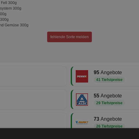
 Fell 300g
nsystem 300g
300g
 300g
 und Gemüse 300g
fehlende Sorte melden
95
Angebote
41 Tiefstpreise
55
Angebote
29 Tiefstpreise
73
Angebote
26 Tiefstpreise