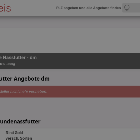
PLZ angeben und alle Angebote finden
e Nassfutter - dm
ten - 300g
futter Angebote dm
teller nicht mehr vertrieben.
Hundenassfutter
Rinti Gold
versch. Sorten