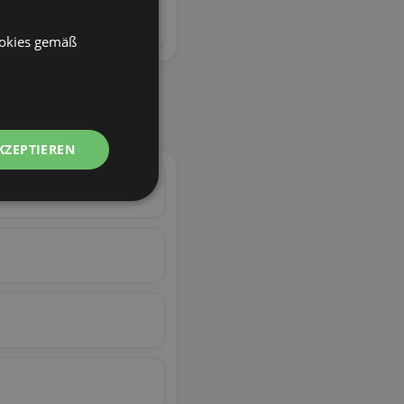
ookies gemäß
KZEPTIEREN
Unklassifizierte
zierte
meldung und die
wendet werden.