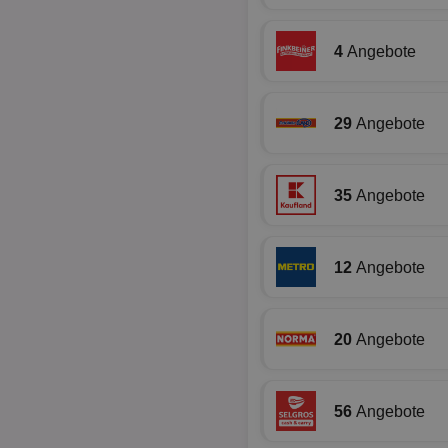
Name
identifier
4
Angebote
securitytoken
PHPSESSID
29
Angebote
35
Angebote
CookieScriptConse
12
Angebote
20
Angebote
Name
Name
Name
Name
_ga_BZ0Z3NWXX5
uid-bp-159
UserID1
chkChromeAb67Se
56
Angebote
da_ts
SyncRTB4