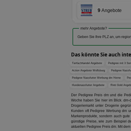
XANDR_PANID
tuuid_lu
9
Angebote
c
C
uid-bp-26913
ar_debug
mehr Angebote?
fw_ts
receive-cookie-dep
Geben Sie Ihre PLZ an, um regio
__gpi
wfivefivec
uid-bp-892
Das könnte Sie auch int
KADUSERCOOKIE
receive-cookie-dep
pi
Tierfachhandel Angebote
Pedigree mit 3 So
__eoi
Action Angebote Wolfsburg
Pedigree Nassf
A3
uid-bp-717
Pedigree Nassfutter Werbung dm Herne
Ped
_ga
tt_viewer
uid-bp-23329
Hundenassfutter Angebote
Rinti Gold Ange
i
Der Pedigree Preis dm und die Ped
Woche haben Sie hier im Blick. dm-
adx_ts
Drogeriemarkt unter Drogerie gegr
uid-bp-951
Kunden oft Pedigree Werbung dm und
digitalAudience
receive-cookie-dep
Markenprodukte, sondern auch gute
günstige Preise, wie zum Beispiel d
APC
aktuellen Pedigree Preis dm. Mit dem 