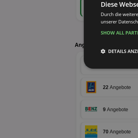
Diese Webse
100
Angebote
23 Tiefstpreise
Durch die weiter
unserer Datenschu
SHOW ALL PAR
Angebote nächste Woche
DETAILS ANZ
4
Angebote
Unbedingt
erforderlich
22
Angebote
9
Angebote
Unbed
Unbedingt erforderli
70
Angebote
Kontoverwaltung. Oh