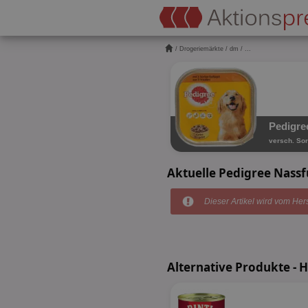
/
Drogeriemärkte
/
dm
/ ...
Pedigre
versch. Sor
Aktuelle Pedigree Nass
Dieser Artikel wird vom Hers
Alternative Produkte - 