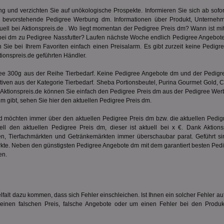
.360yield.com
3 Monate
Dieses Cookie wird hauptsächlich von bid
um Werbebotschaften für den Website-Be
und verzichten Sie auf unökologische Prospekte. Informieren Sie sich ab sofort
zu machen.
d bevorstehende Pedigree Werbung dm. Informationen über Produkt, Unterne
uell bei Aktionspreis.de . Wo liegt momentan der Pedigree Preis dm? Wann ist m
1 Jahr
Wird von adscience.nl verwendet, um Be
ORTEC B.V.
Informationen zu messen und Marketin
.optinadserving.com
bei dm zu Pedigree Nassfutter? Laufen nächste Woche endlich Pedigree Angebot
optimieren.
 Sie bei Ihrem Favoriten einfach einen Preisalarm. Es gibt zurzeit keine Pedi
tionspreis.de geführten Händler.
.360yield.com
3 Monate
Enthält eine eindeutige Besucher-ID, mit
den Besucher über mehrere Websites hin
Auf diese Weise kann Bidswitch die Rele
ree 300g aus der Reihe
Tierbedarf
. Keine Pedigree Angebote dm und der Pedigre
optimieren und sicherstellen, dass der Be
ativen aus der Kategorie
Tierbedarf
. Sheba Portionsbeutel, Purina Gourmet Gold, C
Anzeigen nicht mehrmals sieht.
uf Aktionspreis.de können Sie einfach den Pedigree Preis dm aus der Pedigree W
 gibt, sehen Sie hier den aktuellen Pedigree Preis dm.
1 Jahr
Dieses Cookie enthält Informationen darü
The Trade Desk Inc.
Endbenutzer die Website nutzt, sowie üb
.adsrvr.org
Endbenutzer möglicherweise vor dem Bes
 möchten immer über den aktuellen Pedigree Preis dm bzw. die aktuellen Pedig
gesehen hat.
nell den aktuellen Pedigree Preis dm, dieser ist aktuell bei x €. Dank Aktion
.ads.stickyadstv.com
2 Monate
Dieses Cookie verfolgt Nutzeraktionen un
n, Tierfachmärkten und Getränkemärkten immer überschaubar parat. Geführt sin
der Website und zielt darauf ab, personal
rkte. Neben den günstigsten Pedigree Angebote dm mit dem garantiert besten Pedi
basierend auf dem Verhalten und den Pr
en.
Nutzers zu liefern.
3 Monate
Legt eine eindeutige ID für den Besucher f
ID5 Technology Ltd
Werbetreibende von Drittanbietern den B
.id5-sync.com
relevanter Werbung ansprechen können. D
Service wird von Werbe-Hubs von Drittan
lfalt dazu kommen, dass sich Fehler einschleichen. Ist Ihnen ein solcher Fehler a
bereitgestellt, wodurch Werbetreibende i
nen falschen Preis, falsche Angebote oder um einen Fehler bei den Produkti
werden können.
1 Monat
Registriert eine eindeutige ID, die das Ge
PubMatic Inc.