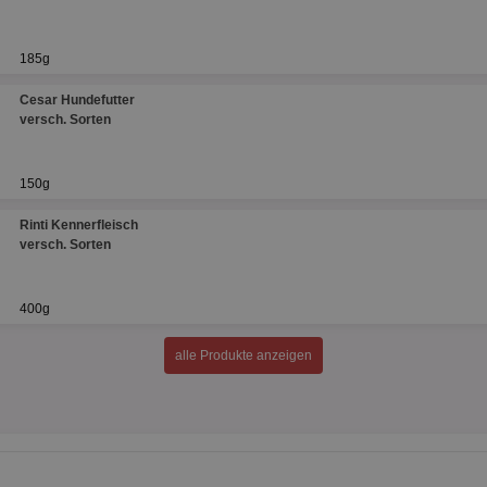
185g
Cesar Hundefutter
versch. Sorten
150g
Rinti Kennerfleisch
versch. Sorten
400g
alle Produkte anzeigen