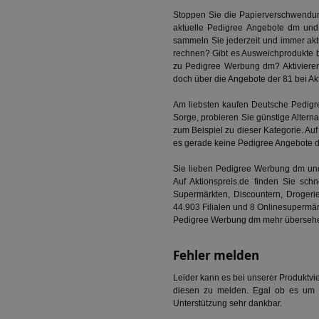
tuuid
Stoppen Sie die Papierverschwendung 
aktuelle Pedigree Angebote dm un
sammeln Sie jederzeit und immer akt
viewer
rechnen? Gibt es Ausweichprodukte 
zu Pedigree Werbung dm? Aktivieren
doch über die Angebote der 81 bei Ak
tuuid_lu
Am liebsten kaufen Deutsche Pedig
Sorge, probieren Sie günstige Altern
zum Beispiel zu dieser Kategorie. A
es gerade keine Pedigree Angebote dm
TDCPM
Sie lieben Pedigree Werbung dm und
Auf Aktionspreis.de finden Sie sch
uid-bp-36033
Supermärkten, Discountern, Drogerie
44.903 Filialen und 8 Onlinesupermä
Pedigree Werbung dm mehr überseh
3pi
Fehler melden
Leider kann es bei unserer Produktvie
diesen zu melden. Egal ob es um ei
Unterstützung sehr dankbar.
PugT