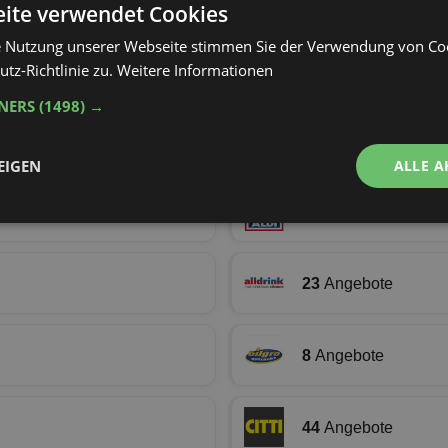
ite verwendet Cookies
62
Angebote
21 Tiefstpreise
e Nutzung unserer Webseite stimmen Sie der Verwendung von C
tz-Richtlinie zu.
Weitere Informationen
Alle aktuellen Angebote anzeigen
TNERS
(1498) →
 ab 10.08.2026
EIGEN
ALLE A
51
Angebote
Performance
Targeting
Funktionalität
23
Angebote
8
Angebote
ingt erforderlich
Performance
Targeting
Funktionalität
Unklassifi
che Cookies ermöglichen wesentliche Kernfunktionen der Website wie die Benutzeran
44
Angebote
ne die unbedingt erforderlichen Cookies kann die Website nicht ordnungsgemäß ver