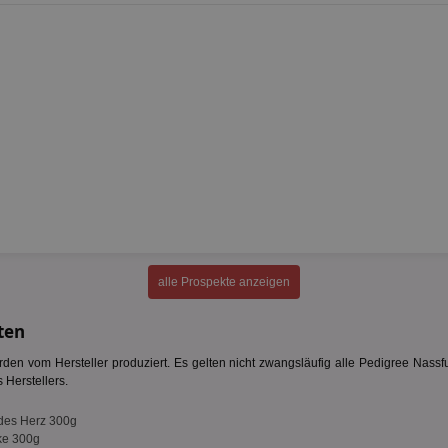
alle Prospekte anzeigen
ten
den vom Hersteller produziert. Es gelten nicht zwangsläufig alle Pedigree Nass
 Herstellers.
ndes Herz 300g
nke 300g