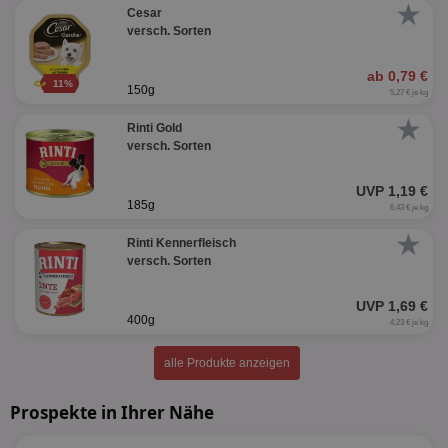
★
Cesar
versch. Sorten
ab 0,79 €
11%
150g
5,27 € je kg
★
Rinti Gold
versch. Sorten
UVP 1,19 €
185g
6,43 € je kg
★
Rinti Kennerfleisch
versch. Sorten
UVP 1,69 €
400g
4,23 € je kg
alle Produkte anzeigen
Prospekte in Ihrer Nähe