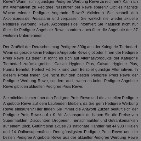
Rewe? Wann ist mit günstiger Pedigree Werbung Rewe zu rechnen? Kann ich
Besuch
Nut
identif
mit Alternativen zu Pedigree Nassfutter bei Rewe sparen? Gibt es nächste
ver
__eoi
.aktionspreis.de
6 Monate
wie de
auf
Woche wieder Pedigree Angebote Rewe? Aktivieren Sie schnell den
die Web
ko
uid-bp-717
.ads.stickyadstv.com
1 Monat
Aktionspreis.de Preisalarm und verpassen Sie wirklich nie wieder aktuelle
Es erfa
Nut
über d
Pedigree Werbung Rewe. Aktionspreis.de informiert Sie natürlich nicht nur
Wer
uid-bp-23329
.ads.stickyadstv.com
2 Monate
des Nut
über die Pedigree Angebote Rewe, sondern auch über die Angebote der 87
Website
wfivefivec
1 Jahr 1
Die
Roku Inc.
i
1 Jahr
OpenX
weiteren Unternehmen.
welche
Monat
Reg
.w55c.net
.openx.net
gelese
ber
Der Großteil der Deutschen mag Pedigree 300g aus der Kategorie
Tierbedarf
.
We
uid-bp-951
.ads.stickyadstv.com
2 Monate
fw_ts
.optinadserving.com
1 Jahr
Dieses
Wenn es gerade keine Pedigree Angebote Rewe gibt oder Ihnen der Pedigree
verwen
KADUSERCOOKIE
1 Jahr
Die
PubMatic Inc.
receive-
.criteo.com
1 Jahr
Preis Rewe zu teuer ist lohnt es sich auf Alternativprodukte der Kategorie
Effekti
Reg
.pubmatic.com
cookie-
Leistu
Tierbedarf
zurückzugreifen. Catsan Hygiene Plus, Catsan Hygiene Plus,
ber
deprecation
Werbe
Purina Beneful, Perfect Fit, Felix sind zum Beispiel günstige Alternativen. In
We
zu ver
diesem Protal finden Sie nicht nur den besten Pedigree Preis Rewe der
APC
.doubleclick.net
6 Monate
die auf
A3
1 Jahr
Anz
Yahoo! Inc.
Pedigree Werbung Rewe, sondern auch wenn es keine Pedigree Angebote
verbrac
Ya
.yahoo.com
Nutzer
Rewe gibt den aktuellen Pedigree Preis Rewe.
wird, d
tt_viewer
12 Monate 4
Tea
Teads B.V.
bestim
Tage
Coo
.teads.tv
Sie möchten immer über den Pedigree Preis Rewe und die aktuellen Pedigree
geklick
auf
hilft be
Angebote Rewe auf dem Laufenden bleiben, da Sie gern Pedigree Werbung
Web
Optimi
Rewe einkaufen? Hier finden Sie immer die Antwort! Zurzeit beläuft sich der
Vid
Anzei
per
Pedigree Preis Rewe auf x €. Mit Aktionspreis.de haben Sie die Preise von
und d
Supermärkten, Discountern, Drogerien, Tierfachmärkten und Getränkemärkten
Verstä
adx_ts
1 Jahr
Die
ORTEC B.V.
Nutzer
auf einem Blick. Geführt sind aktuell 73 stationäre Händler mit 44.903 Filialen
sic
.optinadserving.com
und 14 Onlinesupermärkte. Den günstigsten Pedigree Preis Rewe und die
Wer
pi
1 Tag
Dieses 
TradeTracker
Web
besten Pedigree Angebote Rewe aus der aktuellenPedigree Werbung Rewe
der Er
.pubmatic.com