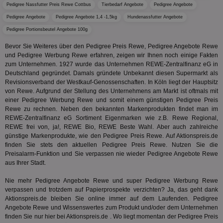
Pedigree Nassfutter Preis Rewe Cottbus
Tierbedarf Angebote
Pedigree Angebote
Pedigree Angebote
Pedigree Angebote 1,4 -1,5kg
Hundenassfutter Angebote
Pedigree Portionsbeutel Angebote 100g
Name
Provider
Provider
/
Domäne
/
Ablaufdatum
Beschre
Name
Ablaufdatum
Beschreib
Bevor Sie Weiteres über den Pedigree Preis Rewe, Pedigree Angebote Rewe
Domäne
und Pedigree Werbung Rewe erfahren, zeigen wir Ihnen noch einige Fakten
uid-bp-159
StickyADS.tv
2 Monate
Name
Provider
/
Domäne
Ablaufdatum
Beschr
.ads.stickyadstv.com
chkChromeAb67Sec
.pubmatic.com
3 Monate
Dieses Coo
zum Unternehmen. 1927 wurde das Unternehmen REWE-Zentralfinanz eG in
wahrschei
_ga_BZ0Z3NWXX5
.aktionspreis.de
1 Jahr 1
Dieses
Name
Provider
/
Domäne
Ablaufdatum
Be
Deutschland gegründet. Damals gründete Unbekannt diesen Supermarkt als
SyncRTB4
.pubmatic.com
3 Monate
um versch
Monat
von Go
Revisionsverband der Westkauf‑Genossenschaften. In Köln liegt der Hauptsitz
Funktione
Analyti
UserID1
2 Monate 29
Die
ADITION technologies
von Rewe. Aufgrund der Stellung des Unternehmens am Markt ist oftmals mit
XANDR_PANID
3 Monate
Funktional
Xandr Inc.
um de
Tage
ve
AG
Chrome-Br
.adnxs.com
Sitzung
einer Pedigree Werbung Rewe und somit einem günstigen Pedigree Preis
Inf
.adfarm1.adition.com
testen, u
beizub
Bes
Rewe zu rechnen. Neben den bekannten Markenprodukten findet man im
Benutzere
C
1 Monat 1
Adform
REWE-Zentralfinanz eG Sortiment Eigenmarken wie z.B. Rewe Regional,
Sicherhei
Tag
da_ts
.adform.net
.optinadserving.com
1 Jahr
Dieses
tuuid_lu
.creative-serving.com
12 Monate
Ent
verbessern
REWE frei von, ja!, REWE Bio, REWE Beste Wahl. Aber auch zahlreiche
verwen
Bes
spezifisch
Datum 
ar_debug
.googleadservices.com
3 Monate
günstige Markenprodukte, wie den Pedigree Preis Rewe. Auf Aktionspreis.de
Bid
mit A/B-Te
Uhrzei
Bes
finden Sie stets den aktuellen Pedigree Preis Rewe. Nutzen Sie die
Sicherheit
des Nut
receive-
.doubleclick.net
6 Monate
Web
Preisalarm-Funktion und Sie verpassen nie wieder Pedigree Angebote Rewe
die einziga
Websit
cookie-
kan
Chrome-B
verfol
aus Ihrer Stadt.
deprecation
Bid
Umgebung
Nutzer
We
verste
__gpi
.aktionspreis.de
1 Jahr
sic
Nie mehr Pedigree Angebote Rewe und super Pedigree Werbung Rewe
Leistu
Bes
verpassen und trotzdem auf Papierprospekte verzichten? Ja, das geht dank
zu verb
uid-bp-892
.ads.stickyadstv.com
2 Monate
Anz
Aktionspreis.de bleiben Sie online immer auf dem Laufenden. Pedigree
sie
c
.creative-
12 Monate
Dieses
receive-
.adnxs.com
1 Jahr 1
Angebote Rewe und Wissenswertes zum Produkt und/oder dem Unternehmen
serving.com
verwen
uid-bp-26913
cookie-
.ads.stickyadstv.com
Monat
1 Monat
Die
finden Sie nur hier bei Aktionspreis.de . Wo liegt momentan der Pedigree Preis
Häufig
deprecation
ve