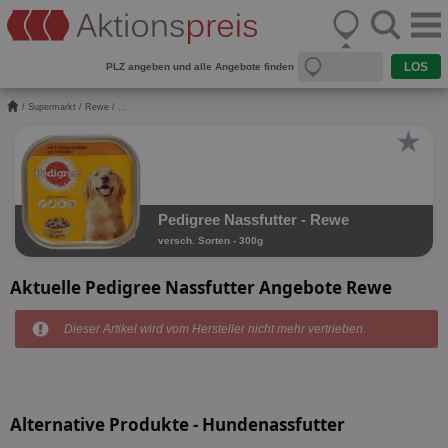
PLZ angeben und alle Angebote finden
/
Supermarkt
/
Rewe
/ ...
★
Pedigree Nassfutter - Rewe
versch. Sorten - 300g
Aktuelle Pedigree Nassfutter Angebote Rewe
Dieser Artikel wird vom Hersteller nicht mehr vertrieben.
Alternative Produkte - Hundenassfutter