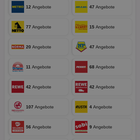
Targeting
Funktionalität
12
Angebote
47
Angebote
77
Angebote
15
Angebote
Unklassifizierte
20
Angebote
47
Angebote
11
Angebote
68
Angebote
Unbedingt erforderlich
Performance
Targeting
Funktionalität
Unklassifizierte
42
Angebote
42
Angebote
Unbedingt erforderliche Cookies ermöglichen
wesentliche Kernfunktionen der Website wie die
Benutzeranmeldung und die Kontoverwaltung.
107
Angebote
4
Angebote
Ohne die unbedingt erforderlichen Cookies kann die
Website nicht ordnungsgemäß verwendet werden.
Name
Provider
/
Domäne
Ablaufdatum
Be
56
Angebote
9
Angebote
identifier
aktionspreis.de
1 Jahr
Log