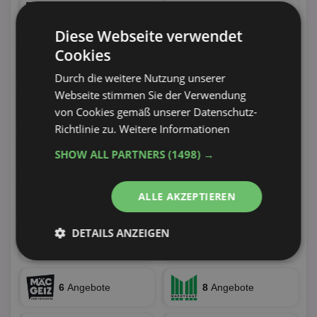
44
Angebote
101
Angebote
Diese Webseite verwendet
Cookies
8
Angebote
4
Angebote
Durch die weitere Nutzung unserer
Webseite stimmen Sie der Verwendung
10
Angebote
29
Angebote
von Cookies gemäß unserer Datenschutz-
Richtlinie zu.
Weitere Informationen
29
Angebote
19
Angebote
SHOW ALL PARTNERS
(1498) →
ALLE AKZEPTIEREN
33
Angebote
77
Angebote
DETAILS ANZEIGEN
35
Angebote
65
Angebote
Unbedingt
Performance
erforderlich
6
Angebote
8
Angebote