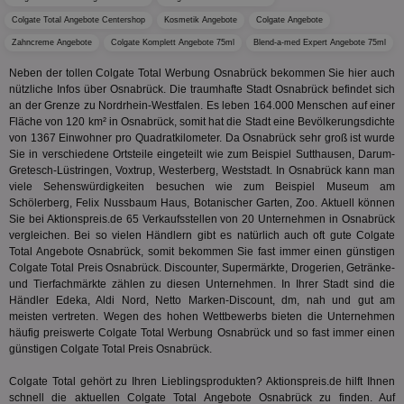
We
Dri
Colgate Total Angebote Centershop
Kosmetik Angebote
Colgate Angebote
Bes
We
Zahncreme Angebote
Colgate Komplett Angebote 75ml
Blend-a-med Expert Angebote 75ml
kön
Ser
Neben der tollen Colgate Total Werbung Osnabrück bekommen Sie hier auch
Hub
nützliche Infos über Osnabrück. Die traumhafte Stadt Osnabrück befindet sich
ber
Wer
an der Grenze zu Nordrhein-Westfalen. Es leben 164.000 Menschen auf einer
ge
Fläche von 120 km² in Osnabrück, somit hat die Stadt eine Bevölkerungsdichte
von 1367 Einwohner pro Quadratkilometer. Da Osnabrück sehr groß ist wurde
PugT
1 Monat
Reg
PubMatic Inc.
Sie in verschiedene Ortsteile eingeteilt wie zum Beispiel Sutthausen, Darum-
ID,
.pubmatic.com
Ben
Gretesch-Lüstringen, Voxtrup, Westerberg, Weststadt. In Osnabrück kann man
wi
viele Sehenswürdigkeiten besuchen wie zum Beispiel Museum am
Bes
Schölerberg, Felix Nussbaum Haus, Botanischer Garten, Zoo. Aktuell können
ide
We
Sie bei Aktionspreis.de 65 Verkaufsstellen von 20 Unternehmen in Osnabrück
ver
vergleichen. Bei so vielen Händlern gibt es natürlich auch oft gute Colgate
ver
Total Angebote Osnabrück, somit bekommen Sie fast immer einen günstigen
Anz
Colgate Total Preis Osnabrück. Discounter, Supermärkte, Drogerien, Getränke-
IDSYNC
1 Jahr
Die
Verizon
und Tierfachmärkte zählen zu diesen Unternehmen. In Ihrer Stadt sind die
Inf
Communications Inc.
Händler Edeka, Aldi Nord, Netto Marken-Discount, dm, nah und gut am
der
.analytics.yahoo.com
meisten vertreten. Wegen des hohen Wettbewerbs bieten die Unternehmen
Web
häufig preiswerte Colgate Total Werbung Osnabrück und so fast immer einen
Wer
En
günstigen Colgate Total Preis Osnabrück.
mög
Bes
Colgate Total gehört zu Ihren Lieblingsprodukten? Aktionspreis.de hilft Ihnen
ges
schnell die aktuellen Colgate Total Angebote Osnabrück zu finden. Auf