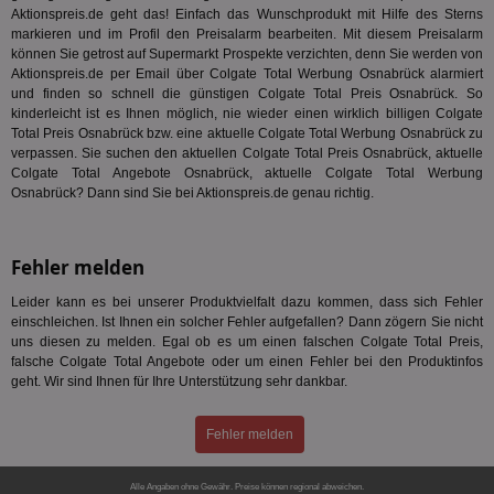
Mod
Aktionspreis.de geht das! Einfach das Wunschprodukt mit Hilfe des Sterns
Ber
markieren und im Profil den Preisalarm bearbeiten. Mit diesem Preisalarm
aus
können Sie getrost auf Supermarkt Prospekte verzichten, denn Sie werden von
bitoIsSecure
1 Jahr
Prä
Comcast Corporation
Aktionspreis.de per Email über Colgate Total Werbung Osnabrück alarmiert
rel
.bidr.io
und finden so schnell die günstigen Colgate Total Preis Osnabrück. So
Wer
kinderleicht ist es Ihnen möglich, nie wieder einen wirklich billigen Colgate
vo
Total Preis Osnabrück bzw. eine aktuelle Colgate Total Werbung Osnabrück zu
Dri
ber
verpassen. Sie suchen den aktuellen Colgate Total Preis Osnabrück, aktuelle
Wer
Colgate Total Angebote Osnabrück, aktuelle Colgate Total Werbung
Geb
Osnabrück? Dann sind Sie bei Aktionspreis.de genau richtig.
matchfreewheel
.w55c.net
1 Monat
Die
ver
Nu
Int
Fehler melden
ver
Koo
Leider kann es bei unserer Produktvielfalt dazu kommen, dass sich Fehler
Anz
Nut
einschleichen. Ist Ihnen ein solcher Fehler aufgefallen? Dann zögern Sie nicht
mög
uns diesen zu melden. Egal ob es um einen falschen Colgate Total Preis,
Ver
falsche Colgate Total Angebote oder um einen Fehler bei den Produktinfos
Rel
geht. Wir sind Ihnen für Ihre Unterstützung sehr dankbar.
CMPRO
3 Monate
Die
Casale Media Inc.
We
.casalemedia.com
der
Fehler melden
die
ha
Alle Angaben ohne Gewähr. Preise können regional abweichen.
DSID
1 Stunde
Die