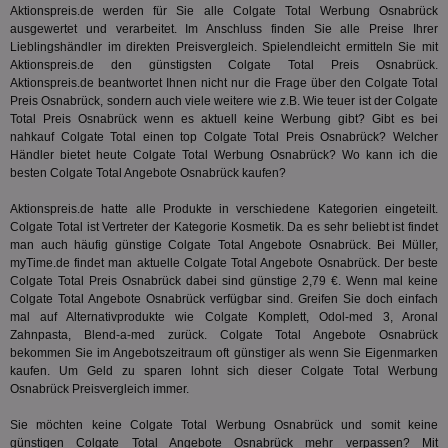
TestIfCookieP
1 Jahr 1
Die
Smart AdServer SAS
Aktionspreis.de werden für Sie alle Colgate Total Werbung Osnabrück
Monat
ve
.smartadserver.com
ausgewertet und verarbeitet. Im Anschluss finden Sie alle Preise Ihrer
Wer
Lieblingshändler im direkten Preisvergleich. Spielendleicht ermitteln Sie mit
Web
rel
Aktionspreis.de den günstigsten Colgate Total Preis Osnabrück.
Aktionspreis.de beantwortet Ihnen nicht nur die Frage über den Colgate Total
KRTBCOOKIE_80
3 Monate
Die
PubMatic, Inc.
Preis Osnabrück, sondern auch viele weitere wie z.B. Wie teuer ist der Colgate
We
.pubmatic.com
Total Preis Osnabrück wenn es aktuell keine Werbung gibt? Gibt es bei
um 
Onl
nahkauf
Colgate Total einen top Colgate Total Preis Osnabrück? Welcher
Kam
Händler bietet heute Colgate Total Werbung Osnabrück? Wo kann ich die
ind
besten Colgate Total Angebote Osnabrück kaufen?
ide
Nut
int
Aktionspreis.de hatte alle Produkte in verschiedene Kategorien eingeteilt.
ein
Colgate Total ist Vertreter der Kategorie
Kosmetik
. Da es sehr beliebt ist findet
ang
man auch häufig günstige Colgate Total Angebote Osnabrück. Bei Müller,
kan
Anz
myTime.de findet man aktuelle Colgate Total Angebote Osnabrück. Der beste
und
Colgate Total Preis Osnabrück dabei sind günstige 2,79 €. Wenn mal keine
und
Colgate Total Angebote Osnabrück verfügbar sind. Greifen Sie doch einfach
We
wer
mal auf Alternativprodukte wie Colgate Komplett,
Odol-med 3
, Aronal
Anz
Zahnpasta, Blend-a-med zurück. Colgate Total Angebote Osnabrück
Ben
bekommen Sie im Angebotszeitraum oft günstiger als wenn Sie Eigenmarken
kaufen. Um Geld zu sparen lohnt sich dieser Colgate Total Werbung
demdex
6 Monate
Mit
Adobe Inc.
Ad
.demdex.net
Osnabrück Preisvergleich immer.
gr
wie
Sie möchten keine Colgate Total Werbung Osnabrück und somit keine
ID-
Seg
günstigen Colgate Total Angebote Osnabrück mehr verpassen? Mit