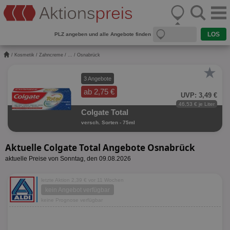
PLZ angeben und alle Angebote finden
/
Kosmetik
/
Zahncreme
/
...
/ Osnabrück
★
3 Angebote
ab 2,75 €
UVP: 3,49 €
46,53 € je Liter
Colgate Total
versch. Sorten - 75ml
Aktuelle Colgate Total Angebote Osnabrück
aktuelle Preise von Sonntag, den 09.08.2026
letzte Aktion 2,39 € vor 11 Wochen
kein Angebot verfügbar
keine Prognose verfügbar