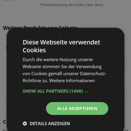
Weitere Produkte von Colgate
★
Colgate
Diese Webseite verwendet
versch. Sorten
Cookies
ab 1,39 €
Durch die weitere Nutzung unserer
44%
75ml
18,53 € je Liter
Webseite stimmen Sie der Verwendung
★
Colgate Komplett
von Cookies gemäß unserer Datenschutz-
versch. Sorten
Richtlinie zu.
Weitere Informationen
SHOW ALL PARTNERS
(1498) →
ab 1,29 €
24%
75ml
17,20 € je Liter
alle Produkte anzeigen
ALLE AKZEPTIEREN
Colgate Total Sorten
DETAILS ANZEIGEN