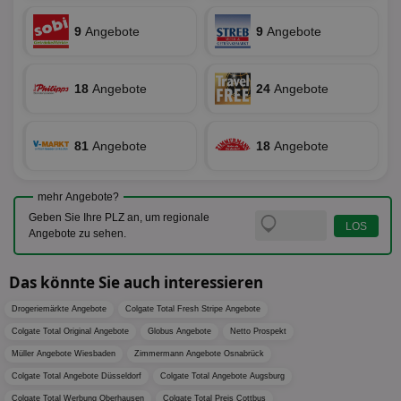
Bes
zugewi
Web
ist in j
kan
Seiten
9
Angebote
9
Angebote
Bid
auf ein
We
enthal
sic
zur Be
Bes
Besuche
18
Angebote
24
Angebote
Anz
und
sie
Kampa
für die 
TDCPM
1 Jahr
Die
The Trade Desk Inc.
Analys
Inf
.adsrvr.org
verwen
81
Angebote
18
Angebote
der
Web
Wer
En
mehr Angebote?
mög
Bes
Geben Sie Ihre PLZ an, um regionale
ges
Angebote zu sehen.
uid-bp-36033
.ads.stickyadstv.com
2 Monate
Die
Nut
Int
Das könnte Sie auch interessieren
Web
ab,
Drogeriemärkte Angebote
Colgate Total Fresh Stripe Angebote
Wer
dem
Colgate Total Original Angebote
Globus Angebote
Netto Prospekt
Prä
lie
Müller Angebote Wiesbaden
Zimmermann Angebote Osnabrück
Colgate Total Angebote Düsseldorf
Colgate Total Angebote Augsburg
3pi
3 Monate
Leg
ID5 Technology Ltd
den
.id5-sync.com
Colgate Total Werbung Oberhausen
Colgate Total Preis Cottbus