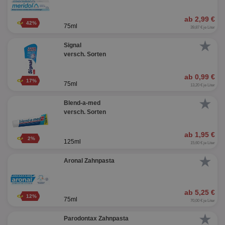
ab 2,99 €
42%
75ml
39,87 € je Liter
★
Signal
versch. Sorten
ab 0,99 €
17%
75ml
13,20 € je Liter
★
Blend-a-med
versch. Sorten
ab 1,95 €
2%
125ml
15,60 € je Liter
★
Aronal Zahnpasta
ab 5,25 €
12%
75ml
70,00 € je Liter
★
Parodontax Zahnpasta