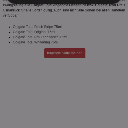
Diese Colgate Total Sorten werden vom Hersteller produziert. Es sind nicht
Unbedingt
Performance
zwangsläufig alle Colgate Total Angebote Osnabrück bzw. Colgate Total Preis
erforderlich
Osnabrück für alle Sorten gültig. Auch sind nicht alle Sorten bei allen Händlern
verfügbar.
Colgate Total Fresh Stripe 75ml
Targeting
Funktionalität
Colgate Total Original 75ml
Colgate Total Pro Zahnfleisch 75ml
Colgate Total Whitening 75ml
Unklassifizierte
fehlende Sorte melden
Unbedingt erforderlich
Performance
Targeting
Funktionalität
Unklassifizierte
Unbedingt erforderliche Cookies ermöglichen
wesentliche Kernfunktionen der Website wie die
Benutzeranmeldung und die Kontoverwaltung.
Ohne die unbedingt erforderlichen Cookies kann die