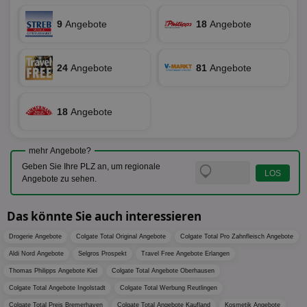
Bes
zugewi
Web
ist in j
9
Angebote
18
Angebote
kan
Seiten
Bid
auf ein
We
enthal
sic
zur Be
Bes
Besuche
24
Angebote
81
Angebote
Anz
und
sie
Kampa
für die 
TDCPM
1 Jahr
Die
The Trade Desk Inc.
Analys
18
Angebote
Inf
.adsrvr.org
verwen
der
Web
Wer
mehr Angebote?
En
mög
Geben Sie Ihre PLZ an, um regionale
Bes
Angebote zu sehen.
ges
uid-bp-36033
.ads.stickyadstv.com
2 Monate
Die
Nut
Das könnte Sie auch interessieren
Int
Web
Drogerie Angebote
Colgate Total Original Angebote
Colgate Total Pro Zahnfleisch Angebote
ab,
Wer
Aldi Nord Angebote
Selgros Prospekt
Travel Free Angebote Erlangen
dem
Prä
Thomas Philipps Angebote Kiel
Colgate Total Angebote Oberhausen
lie
Colgate Total Angebote Ingolstadt
Colgate Total Werbung Reutlingen
3pi
3 Monate
Leg
ID5 Technology Ltd
den
Colgate Total Preis Bremerhaven
Colgate Total Angebote Kaufland
Kosmetik Angebote