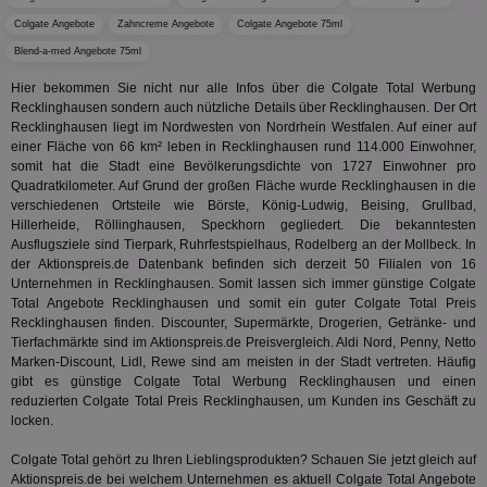
.id5-sync.com
We
Colgate Angebote
Zahncreme Angebote
Colgate Angebote 75ml
Dri
Bes
Blend-a-med Angebote 75ml
We
kön
Hier bekommen Sie nicht nur alle Infos über die Colgate Total Werbung
Ser
Hub
Recklinghausen sondern auch nützliche Details über Recklinghausen. Der Ort
ber
Recklinghausen liegt im Nordwesten von Nordrhein Westfalen. Auf einer auf
Wer
einer Fläche von 66 km² leben in Recklinghausen rund 114.000 Einwohner,
ge
somit hat die Stadt eine Bevölkerungsdichte von 1727 Einwohner pro
PugT
1 Monat
Reg
PubMatic Inc.
Quadratkilometer. Auf Grund der großen Fläche wurde Recklinghausen in die
ID,
.pubmatic.com
verschiedenen Ortsteile wie Börste, König-Ludwig, Beising, Grullbad,
Ben
Hillerheide, Röllinghausen, Speckhorn gegliedert. Die bekanntesten
wi
Bes
Ausflugsziele sind Tierpark, Ruhrfestspielhaus, Rodelberg an der Mollbeck. In
ide
der Aktionspreis.de Datenbank befinden sich derzeit 50 Filialen von 16
We
Unternehmen in Recklinghausen. Somit lassen sich immer günstige Colgate
ver
Total Angebote Recklinghausen und somit ein guter Colgate Total Preis
ver
Anz
Recklinghausen finden. Discounter, Supermärkte, Drogerien, Getränke- und
Tierfachmärkte sind im Aktionspreis.de Preisvergleich. Aldi Nord, Penny, Netto
IDSYNC
1 Jahr
Die
Verizon
Marken-Discount, Lidl, Rewe sind am meisten in der Stadt vertreten. Häufig
Inf
Communications Inc.
der
gibt es günstige Colgate Total Werbung Recklinghausen und einen
.analytics.yahoo.com
Web
reduzierten Colgate Total Preis Recklinghausen, um Kunden ins Geschäft zu
Wer
locken.
En
mög
Bes
Colgate Total gehört zu Ihren Lieblingsprodukten? Schauen Sie jetzt gleich auf
ges
Aktionspreis.de bei welchem Unternehmen es aktuell Colgate Total Angebote