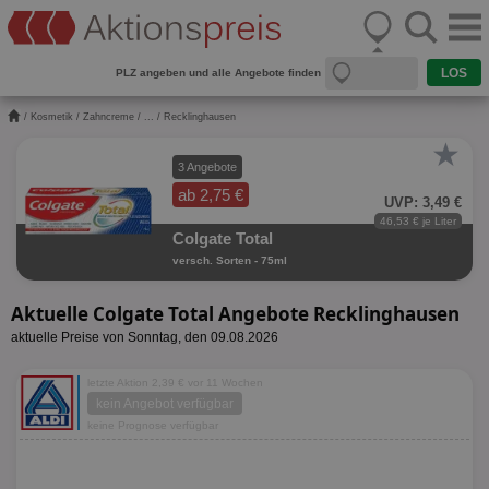
PLZ angeben und alle Angebote finden
/
Kosmetik
/
Zahncreme
/
...
/ Recklinghausen
★
3 Angebote
ab 2,75 €
UVP: 3,49 €
46,53 € je Liter
Colgate Total
versch. Sorten - 75ml
Aktuelle Colgate Total Angebote Recklinghausen
aktuelle Preise von Sonntag, den 09.08.2026
letzte Aktion 2,39 € vor 11 Wochen
kein Angebot verfügbar
keine Prognose verfügbar