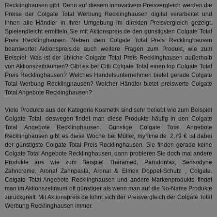
Recklinghausen gibt. Denn auf diesem innovativem Preisvergleich werden die
TestIfCookieP
1 Jahr 1
Die
Smart AdServer SAS
Preise der Colgate Total Werbung Recklinghausen digital verarbeitet und
Monat
ve
.smartadserver.com
Wer
Ihnen alle Händler in Ihrer Umgebung im direkten Preisvergleich gezeigt.
Web
Spielendleicht ermitteln Sie mit Aktionspreis.de den günstigsten Colgate Total
rel
Preis Recklinghausen. Neben dem Colgate Total Preis Recklinghausen
KRTBCOOKIE_80
3 Monate
Die
beantwortet Aktionspreis.de auch weitere Fragen zum Produkt, wie zum
PubMatic, Inc.
We
.pubmatic.com
Beispiel: Was ist der übliche Colgate Total Preis Recklinghausen außerhalb
um 
von Aktionszeiträumen? Gibt es bei
Citti
Colgate Total einen top Colgate Total
Onl
Preis Recklinghausen? Welches Handelsunternehmen bietet gerade Colgate
Kam
ind
Total Werbung Recklinghausen? Welcher Händler bietet preiswerte Colgate
ide
Total Angebote Recklinghausen?
Nut
int
ein
Viele Produkte aus der Kategorie
Kosmetik
sind sehr beliebt wie zum Beispiel
ang
Colgate Total, deswegen findet man diese Produkte häufig in den Colgate
kan
Total Angebote Recklinghausen. Günstige Colgate Total Angebote
Anz
Recklinghausen gibt es diese Woche bei Müller, myTime.de. 2,79 € ist dabei
und
und
der günstigste Colgate Total Preis Recklinghausen. Sie finden gerade keine
We
Colgate Total Angebote Recklinghausen, dann probieren Sie doch mal andere
wer
Produkte aus wie zum Beispiel Theramed, Parodontax,
Sensodyne
Anz
Ben
Zahncreme
, Aronal Zahnpasta, Aronal & Elmex Doppel-Schutz , Colgate.
Colgate Total Angebote Recklinghausen und andere Markenprodukte findet
demdex
6 Monate
Mit
Adobe Inc.
man im Aktionszeitraum oft günstiger als wenn man auf die No-Name Produkte
Ad
.demdex.net
zurückgreift. Mit Aktionspreis.de lohnt sich der Preisvergleich der Colgate Total
gr
wie
Werbung Recklinghausen immer.
ID-