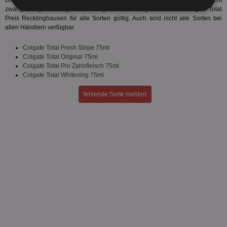
Diese Colgate Total Sorten werden vom Hersteller produziert. Es sind nicht
zwangsläufig alle Colgate Total Angebote Recklinghausen bzw. Colgate Total
Unbedingt
Performance
Preis Recklinghausen für alle Sorten gültig. Auch sind nicht alle Sorten bei
erforderlich
allen Händlern verfügbar.
Colgate Total Fresh Stripe 75ml
Colgate Total Original 75ml
Targeting
Funktionalität
Colgate Total Pro Zahnfleisch 75ml
Colgate Total Whitening 75ml
fehlende Sorte melden
Unklassifizierte
Unbedingt erforderlich
Performance
Targeting
Funktionalität
Unklassifizierte
Unbedingt erforderliche Cookies ermöglichen
wesentliche Kernfunktionen der Website wie die
Benutzeranmeldung und die Kontoverwaltung.