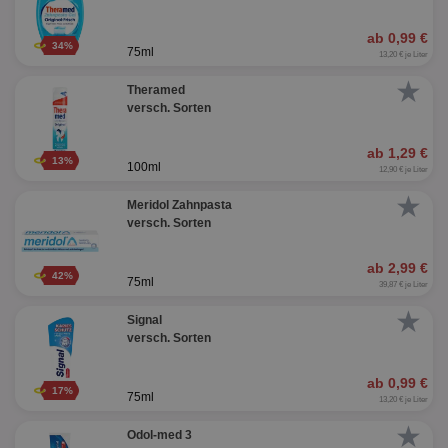
ab 0,99 €
34%
75ml
13,20 € je Liter
★
Theramed
versch. Sorten
ab 1,29 €
13%
100ml
12,90 € je Liter
★
Meridol Zahnpasta
versch. Sorten
ab 2,99 €
42%
75ml
39,87 € je Liter
★
Signal
versch. Sorten
ab 0,99 €
17%
75ml
13,20 € je Liter
★
Odol-med 3