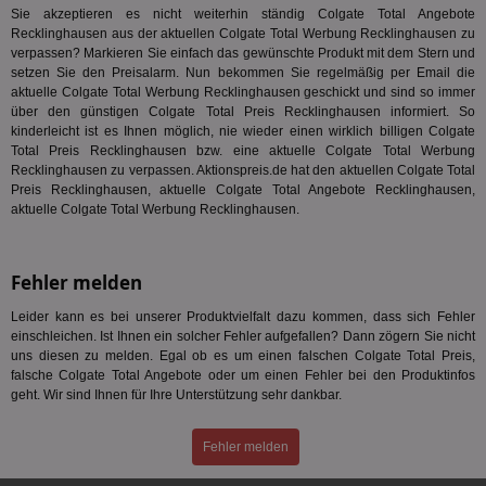
Seg
Sie akzeptieren es nicht weiterhin ständig Colgate Total Angebote
Mod
Recklinghausen aus der aktuellen Colgate Total Werbung Recklinghausen zu
Ber
aus
verpassen? Markieren Sie einfach das gewünschte Produkt mit dem Stern und
setzen Sie den Preisalarm. Nun bekommen Sie regelmäßig per Email die
bitoIsSecure
1 Jahr
Prä
Comcast Corporation
aktuelle Colgate Total Werbung Recklinghausen geschickt und sind so immer
rel
.bidr.io
Wer
über den günstigen Colgate Total Preis Recklinghausen informiert. So
vo
kinderleicht ist es Ihnen möglich, nie wieder einen wirklich billigen Colgate
Dri
Total Preis Recklinghausen bzw. eine aktuelle Colgate Total Werbung
ber
Recklinghausen zu verpassen. Aktionspreis.de hat den aktuellen Colgate Total
Wer
Geb
Preis Recklinghausen, aktuelle Colgate Total Angebote Recklinghausen,
aktuelle Colgate Total Werbung Recklinghausen.
matchfreewheel
.w55c.net
1 Monat
Die
ver
Nu
Int
Fehler melden
ver
Koo
Anz
Leider kann es bei unserer Produktvielfalt dazu kommen, dass sich Fehler
Nut
einschleichen. Ist Ihnen ein solcher Fehler aufgefallen? Dann zögern Sie nicht
mög
Ver
uns diesen zu melden. Egal ob es um einen falschen Colgate Total Preis,
Rel
falsche Colgate Total Angebote oder um einen Fehler bei den Produktinfos
geht. Wir sind Ihnen für Ihre Unterstützung sehr dankbar.
CMPRO
3 Monate
Die
Casale Media Inc.
We
.casalemedia.com
der
Fehler melden
die
ha