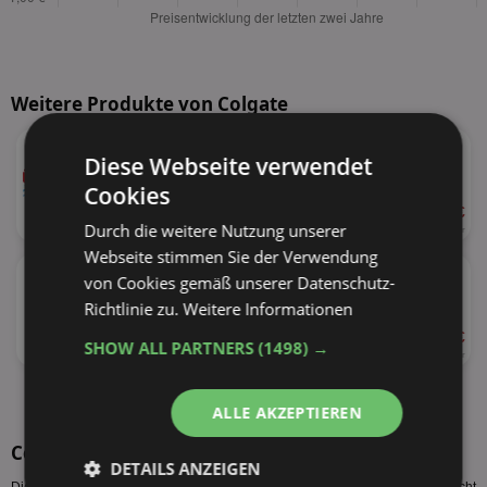
Weitere Produkte von Colgate
★
Colgate
Diese Webseite verwendet
versch. Sorten
Cookies
ab 1,39 €
44%
Durch die weitere Nutzung unserer
75ml
18,53 € je Liter
Webseite stimmen Sie der Verwendung
★
Colgate Komplett
von Cookies gemäß unserer Datenschutz-
versch. Sorten
Richtlinie zu.
Weitere Informationen
ab 1,29 €
SHOW ALL PARTNERS
(1498) →
24%
75ml
17,20 € je Liter
alle Produkte anzeigen
ALLE AKZEPTIEREN
Colgate Total Sorten
DETAILS ANZEIGEN