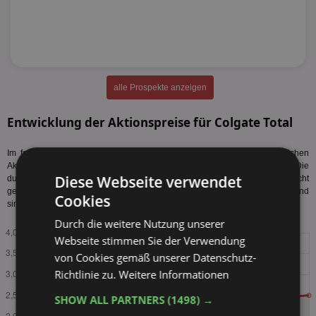
alle Prospekte anzeigen
Entwicklung der Aktionspreise für Colgate Total
Im folgenden Diagramm sehen Sie die Entwicklung der durchschnittlichen
Aktionspreise von Colgate Total 75ml der letzten zwei Jahre. Die
Diese Webseite verwendet
durchschnittlichen Aktionspreise sind über den gesamten Zeitraum leicht
gestiegen und liegen aktuell höher als zu Beginn. In den letzten Quartalen sind
Cookies
sinkende Preise erkennbar. Tabellarischen Preisverlauf
anzeigen
.
Durch die weitere Nutzung unserer
Webseite stimmen Sie der Verwendung
von Cookies gemäß unserer Datenschutz-
Richtlinie zu.
Weitere Informationen
SHOW ALL PARTNERS
(1498) →