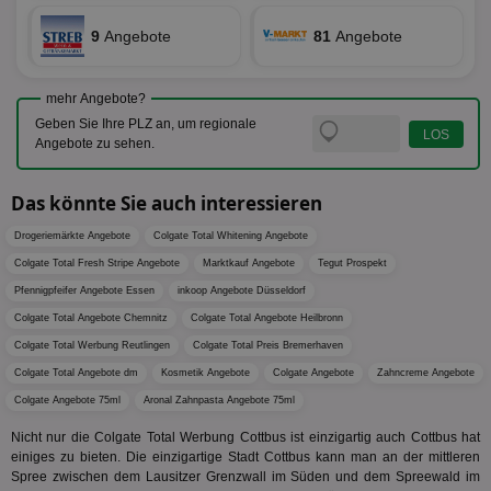
Bes
Google
Inf
Cookie
un
9
Angebote
81
Angebote
verwen
zu 
eindeu
zu unt
tuuid_lu
.360yield.com
3 Monate
Ent
indem e
Bes
generi
mehr Angebote?
Bid
als Cli
Geben Sie Ihre PLZ an, um regionale
Bes
zugewi
Web
Angebote zu sehen.
ist in j
kan
Seiten
Bid
auf ein
We
enthal
Das könnte Sie auch interessieren
sic
zur Be
Bes
Besuche
Anz
und
Drogeriemärkte Angebote
Colgate Total Whitening Angebote
sie
Kampa
Colgate Total Fresh Stripe Angebote
Marktkauf Angebote
Tegut Prospekt
für die 
TDCPM
1 Jahr
Die
The Trade Desk Inc.
Analys
Pfennigpfeifer Angebote Essen
inkoop Angebote Düsseldorf
Inf
.adsrvr.org
verwen
der
Colgate Total Angebote Chemnitz
Colgate Total Angebote Heilbronn
Web
Wer
Colgate Total Werbung Reutlingen
Colgate Total Preis Bremerhaven
En
mög
Colgate Total Angebote dm
Kosmetik Angebote
Colgate Angebote
Zahncreme Angebote
Bes
Colgate Angebote 75ml
Aronal Zahnpasta Angebote 75ml
ges
uid-bp-36033
.ads.stickyadstv.com
2 Monate
Die
Nicht nur die Colgate Total Werbung Cottbus ist einzigartig auch Cottbus hat
Nut
einiges zu bieten. Die einzigartige Stadt Cottbus kann man an der mittleren
Int
Spree zwischen dem Lausitzer Grenzwall im Süden und dem Spreewald im
Web