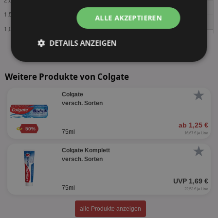
ALLE AKZEPTIEREN
DETAILS ANZEIGEN
Unbedingt
Performance
erforderlich
Weitere Produkte von Colgate
★
Colgate
versch. Sorten
Targeting
Funktionalität
ab 1,25 €
50%
75ml
16,67 € je Liter
Unklassifizierte
★
Colgate Komplett
versch. Sorten
UVP 1,69 €
75ml
22,53 € je Liter
alle Produkte anzeigen
Unbedingt erforderlich
Performance