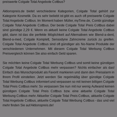
preiswerte Colgate Total Angebote Cottbus?
der
.analytics.yahoo.com
Web
Wer
Aktionspreis.de bietet verschiedene Kategorien, Colgate Total gehört zur
En
Kategorie
Kosmetik
. Da es sehr beliebt ist gibt es auch oft preiswerte Colgate
mög
Bes
Total Angebote Cottbus. Im Moment haben Müller, myTime.de, Combi günstige
ges
Colgate Total Angebote Cottbus. Der beste Colgate Total Preis Cottbus dabei
sind günstige 2,29 €. Wenn es aktuell keine Colgate Total Angebote Cottbus
TestIfCookieP
1 Jahr 1
Die
Smart AdServer SAS
gibt, dann ist das die perfekte Möglichkeit auf Alternativen wie Blend-a-dent,
Monat
ve
.smartadserver.com
Wer
Blend-a-med
, Colgate Komplett, Sensodyne Zahncreme zurück zu greifen.
Web
Colgate Total Angebote Cottbus sind oft günstiger als No-Name Produkte der
rel
verschiedenen Unternehmen. Mit diesem Colgate Total Werbung Cottbus
Preisvergleich können Sie also einfach Geld sparen.
KRTBCOOKIE_80
3 Monate
Die
PubMatic, Inc.
We
.pubmatic.com
um 
Sie möchten keine Colgate Total Werbung Cottbus und somit keine günstigen
Onl
Colgate Total Angebote Cottbus mehr verpassen? Nichts einfacher als das!
Kam
ind
Einfach das Wunschprodukt als Favorit markieren und dann den Preisalarm in
ide
Ihrem Profil einstellen. Jetzt werden Sie regelmäßig über günstige Colgate
Nut
Total Werbung Cottbus informiert und verpassen so mit keinen billigen Colgate
int
Total Preis Cottbus mehr. So verpassen Sie nun mit nur wenig Aufwand keinen
ein
ang
günstigen Colgate Total Preis Cottbus bzw. eine aktuelle Colgate Total
kan
Werbung Cottbus mehr. Aktueller Colgate Total Preis Cottbus, aktuelle Colgate
Anz
Total Angebote Cottbus, aktuelle Colgate Total Werbung Cottbus - das und viel
und
und
mehr finden Sie auf Aktionspreis.de!
We
wer
Anz