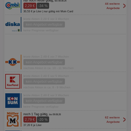
nur noch heute gültig,
bis 08.08.26
>
44 weitere
2,29 €
-34 %
Angebote
30,53 € je Liter | nur gültig mit Moin Card
letzte Aktion 2,29 € vor 3 Wochen
kein Angebot verfügbar
keine Prognose verfügbar
letzte Aktion 2,49 € vor 7 Wochen
kein Angebot verfügbar
nächste Aktion in ca. 10 - 11 Wochen
letzte Aktion 2,49 € vor 5 Wochen
kein Angebot verfügbar
nächste Aktion in ca. 8 - 9 Wochen
letzte Aktion 2,49 € vor 3 Wochen
kein Angebot verfügbar
keine Prognose verfügbar
noch 1 Tag gültig,
bis 09.08.26
>
62 weitere
2,79 €
-20 %
Angebote
37,20 € je Liter