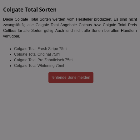
Targeting
Funktionalität
Unklassifizierte
Colgate Total Sorten
Unbedingt erforderliche Cookies ermöglichen
Diese Colgate Total Sorten werden vom Hersteller produziert. Es sind nicht
wesentliche Kernfunktionen der Website wie die
zwangsläufig alle Colgate Total Angebote Cottbus bzw. Colgate Total Preis
Benutzeranmeldung und die Kontoverwaltung.
Cottbus für alle Sorten gültig. Auch sind nicht alle Sorten bei allen Händlern
Ohne die unbedingt erforderlichen Cookies kann die
verfügbar.
Website nicht ordnungsgemäß verwendet werden.
Name
Provider
/
Domäne
Ablaufdatum
Be
Colgate Total Fresh Stripe 75ml
Colgate Total Original 75ml
identifier
aktionspreis.de
1 Jahr
Log
Colgate Total Pro Zahnfleisch 75ml
securitytoken
aktionspreis.de
1 Jahr
Log
Colgate Total Whitening 75ml
PHPSESSID
Session
Coo
PHP.net
fehlende Sorte melden
An
www.aktionspreis.de
wir
Spr
ein
die
Ben
ver
Nor
sic
gen
und
ver
die
gut