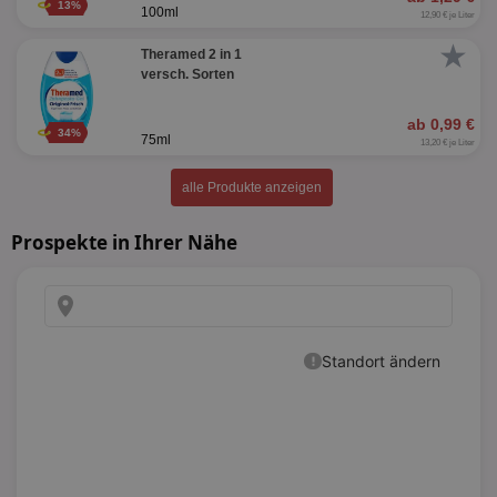
13%
100ml
12,90 € je Liter
★
Theramed 2 in 1
versch. Sorten
ab 0,99 €
34%
75ml
13,20 € je Liter
alle Produkte anzeigen
Prospekte in Ihrer Nähe