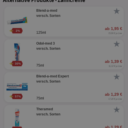
Alternative Produkte - Zahncreme
★
Blend-a-med
versch. Sorten
ab 1,95 €
2%
125ml
15,60 € je Liter
★
Odol-med 3
versch. Sorten
ab 1,39 €
30%
75ml
11,12 € je Liter
★
Blend-a-med Expert
versch. Sorten
ab 1,29 €
57%
75ml
17,20 € je Liter
★
Theramed
versch. Sorten
ab 1,29 €