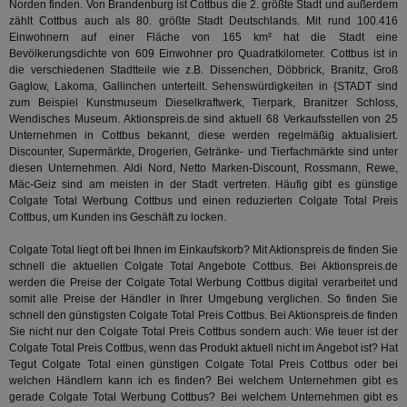
ab,
Norden finden. Von Brandenburg ist Cottbus die 2. größte Stadt und außerdem
Wer
zählt Cottbus auch als 80. größte Stadt Deutschlands. Mit rund 100.416
dem
Einwohnern auf einer Fläche von 165 km² hat die Stadt eine
Prä
Bevölkerungsdichte von 609 Einwohner pro Quadratkilometer. Cottbus ist in
lie
die verschiedenen Stadtteile wie z.B. Dissenchen, Döbbrick, Branitz, Groß
3pi
3 Monate
Leg
ID5 Technology Ltd
Gaglow, Lakoma, Gallinchen unterteilt. Sehenswürdigkeiten in {STADT sind
den
.id5-sync.com
zum Beispiel Kunstmuseum Dieselkraftwerk, Tierpark, Branitzer Schloss,
We
Wendisches Museum. Aktionspreis.de sind aktuell 68 Verkaufsstellen von 25
Dri
Bes
Unternehmen in Cottbus bekannt, diese werden regelmäßig aktualisiert.
We
Discounter, Supermärkte, Drogerien, Getränke- und Tierfachmärkte sind unter
kön
diesen Unternehmen. Aldi Nord, Netto Marken-Discount, Rossmann, Rewe,
Ser
Hub
Mäc-Geiz sind am meisten in der Stadt vertreten. Häufig gibt es günstige
ber
Colgate Total Werbung Cottbus und einen reduzierten Colgate Total Preis
Wer
Cottbus, um Kunden ins Geschäft zu locken.
ge
PugT
1 Monat
Reg
PubMatic Inc.
Colgate Total liegt oft bei Ihnen im Einkaufskorb? Mit Aktionspreis.de finden Sie
ID,
.pubmatic.com
schnell die aktuellen Colgate Total Angebote Cottbus. Bei Aktionspreis.de
Ben
werden die Preise der Colgate Total Werbung Cottbus digital verarbeitet und
wi
Bes
somit alle Preise der Händler in Ihrer Umgebung verglichen. So finden Sie
ide
schnell den günstigsten Colgate Total Preis Cottbus. Bei Aktionspreis.de finden
We
Sie nicht nur den Colgate Total Preis Cottbus sondern auch: Wie teuer ist der
ver
Colgate Total Preis Cottbus, wenn das Produkt aktuell nicht im Angebot ist? Hat
ver
Anz
Tegut
Colgate Total einen günstigen Colgate Total Preis Cottbus oder bei
welchen Händlern kann ich es finden? Bei welchem Unternehmen gibt es
IDSYNC
1 Jahr
Die
Verizon
gerade Colgate Total Werbung Cottbus? Bei welchem Unternehmen gibt es
Inf
Communications Inc.