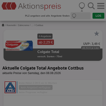
PLZ angeben und alle Angebote finden
/
Kosmetik
/
Zahncreme
/
...
/ Cottbus
★
4 Angebote
ab 2,29 €
UVP: 3,49 €
46,53 € je Liter
Colgate Total
versch. Sorten - 75ml
Aktuelle Colgate Total Angebote Cottbus
aktuelle Preise von Samstag, den 08.08.2026
letzte Aktion 2,39 € vor 11 Wochen
kein Angebot verfügbar
keine Prognose verfügbar