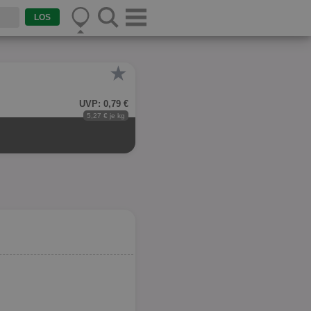
★
UVP: 0,79 €
5,27 € je kg