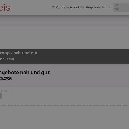
PLZ angeben und alle Angebote finden
Froop - nah und gut
ten - 150g
Angebote nah und gut
.08.2026
Wochen