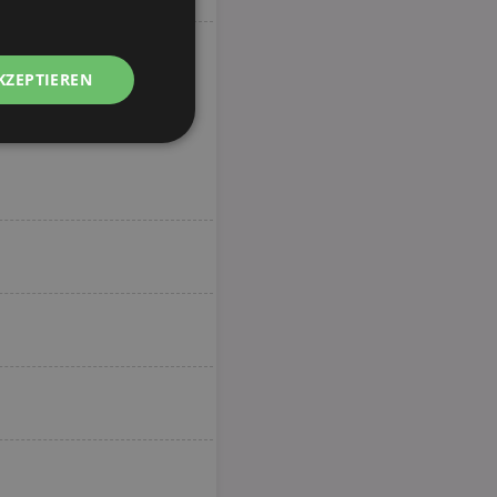
KZEPTIEREN
Unklassifizierte
zierte
meldung und die
wendet werden.