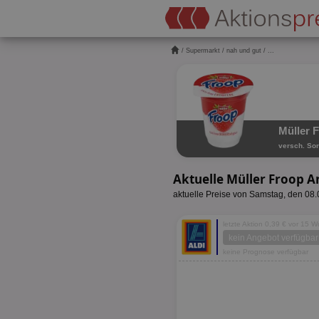
/
Supermarkt
/
nah und gut
/ ...
Müller 
versch. Sor
Aktuelle Müller Froop 
aktuelle Preise von Samstag, den 08
letzte Aktion 0,39 € vor 15 
kein Angebot verfügbar
keine Prognose verfügbar