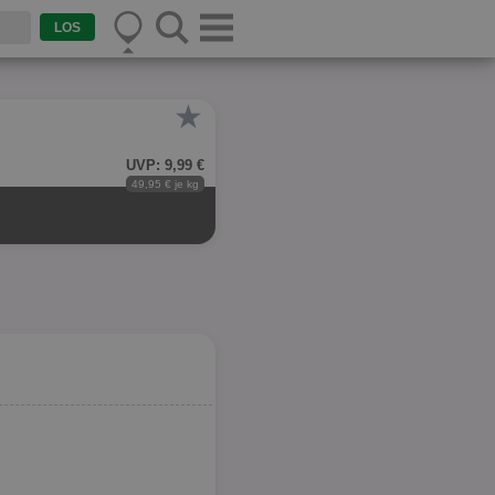
★
UVP: 9,99 €
49,95 € je kg