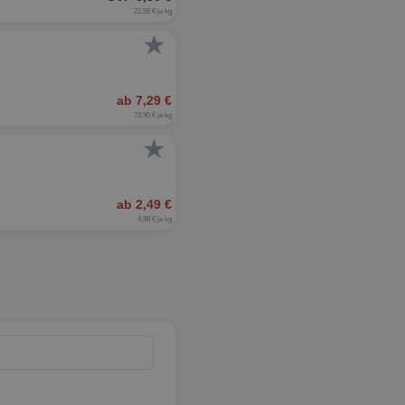
21,56 € je kg
★
ab 7,29 €
72,90 € je kg
★
ab 2,49 €
4,98 € je kg