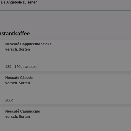
nale Angebote zu sehen.
nstantkaffee
Nescafé Cappuccino Sticks
versch. Sorten
125 - 140g
(10 Stück)
Nescafé Classic
versch. Sorten
200g
Nescafé Cappuccino
versch. Sorten