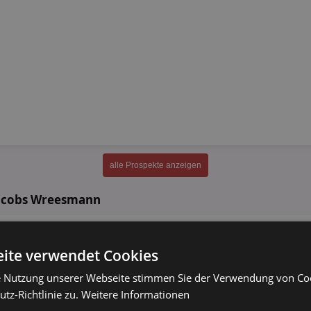
alle Prospekte anzeigen
Jacobs Wreesmann
Jacobs Meisterröstung
ite verwendet Cookies
e Nutzung unserer Webseite stimmen Sie der Verwendung von C
500g
tz-Richtlinie zu.
Weitere Informationen
Jacobs Kaffeebohnen