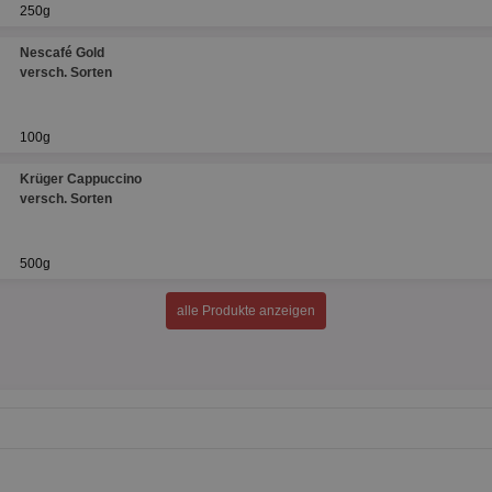
250g
Nescafé Gold
versch. Sorten
100g
Krüger Cappuccino
versch. Sorten
500g
alle Produkte anzeigen