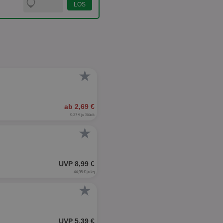
★
ab 2,69 €
0,27 € je Stück
★
UVP 8,99 €
44,95 € je kg
★
UVP 5,39 €