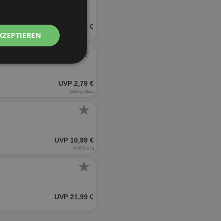
UVP 20,99 €
KZEPTIEREN
★
Unklassifizierte
UVP 2,79 €
0,28 € je Stück
★
UVP 10,99 €
zierte
54,95 € je kg
meldung und die
★
wendet werden.
UVP 21,99 €