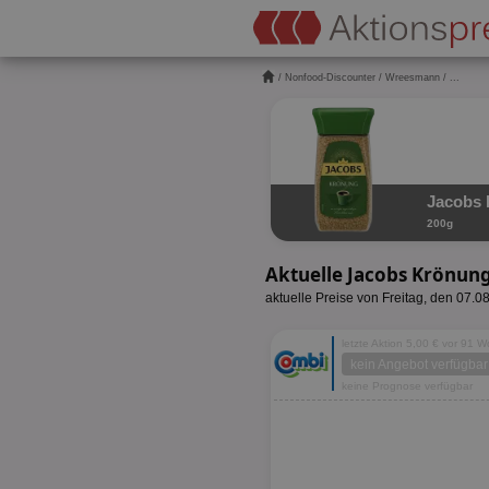
/
Nonfood-Discounter
/
Wreesmann
/ ...
Jacobs 
200g
Aktuelle Jacobs Krönun
aktuelle Preise von Freitag, den 07.0
letzte Aktion 5,00 € vor 91 
kein Angebot verfügbar
keine Prognose verfügbar