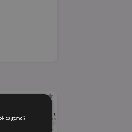
★
UVP 8,99 €
ookies gemäß
17,98 € je kg
★