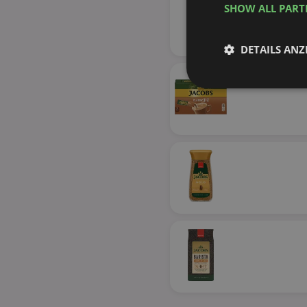
SHOW ALL PAR
DETAILS ANZ
Unbedingt
erforderlich
Unbed
Unbedingt erforderli
Kontoverwaltung. Oh
Name
identifier
securitytoken