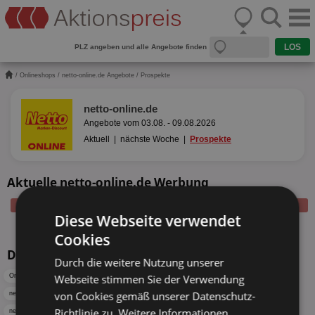
PLZ angeben und alle Angebote finden
/
Onlineshops
/
netto-online.de Angebote
/ Prospekte
netto-online.de
Angebote vom 03.08. - 09.08.2026
Aktuell
|
nächste Woche
|
Prospekte
Aktuelle netto-online.de Werbung
Diese Webseite verwendet
Cookies
Das könnte Sie auch interessieren
Durch die weitere Nutzung unserer
Onlineshops Angebote
Webseite stimmen Sie der Verwendung
Onlineshops Angebote
netto-online.de Angebote
von Cookies gemäß unserer Datenschutz-
netto-online.de Angebote aktuell Herne
netto-online.de Angebote diese Woche Reutlingen
Richtlinie zu.
Weitere Informationen
netto-online.de Werbung nächste Woche
Benz Getränkemarkt Angebote aktuell Heilbronn