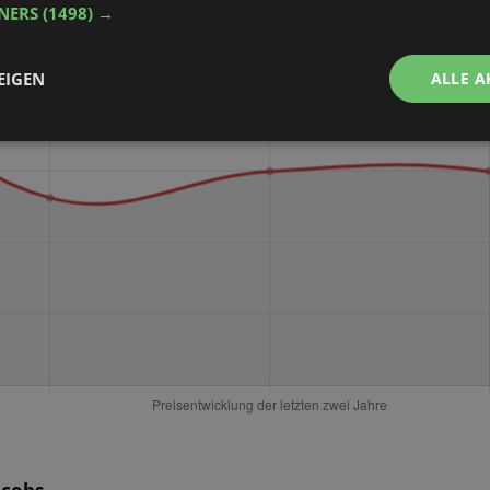
TNERS
(1498) →
EIGEN
ALLE A
Performance
Targeting
Funktionalität
ingt erforderlich
Performance
Targeting
Funktionalität
Unklassifi
che Cookies ermöglichen wesentliche Kernfunktionen der Website wie die Benutzeran
ne die unbedingt erforderlichen Cookies kann die Website nicht ordnungsgemäß ver
Provider
/
Domäne
Ablaufdatum
Beschreibung
aktionspreis.de
1 Jahr
Login speichern
aktionspreis.de
1 Jahr
Login speichern