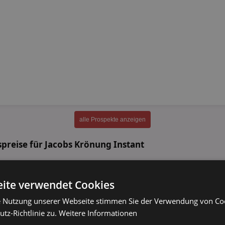
alle Prospekte anzeigen
preise für Jacobs Krönung Instant
e Entwicklung der durchschnittlichen Aktionspreise von Jacobs Krönung Instan
 über den gesamten Zeitraum leicht gefallen und liegen aktuell niedriger als zu 
ite verwendet Cookies
schen Preisverlauf
anzeigen
.
e Nutzung unserer Webseite stimmen Sie der Verwendung von C
tz-Richtlinie zu.
Weitere Informationen