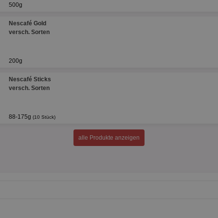
500g
Nescafé Gold
versch. Sorten
200g
Nescafé Sticks
versch. Sorten
88-175g
(10 Stück)
alle Produkte anzeigen