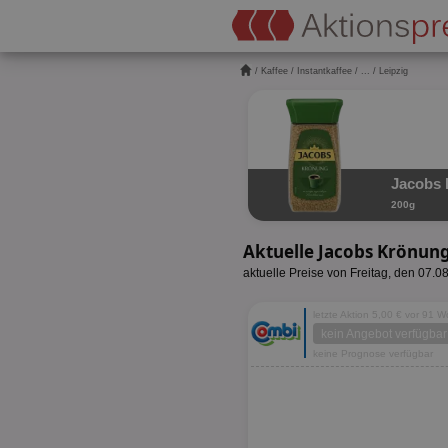
/
Kaffee
/
Instantkaffee
/
...
/ Leipzig
Jacobs 
200g
Aktuelle Jacobs Krönung
aktuelle Preise von Freitag, den 07.0
letzte Aktion 5,00 € vor 91 
kein Angebot verfügbar
keine Prognose verfügbar