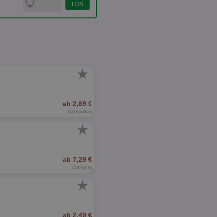
★
ab 2,69 €
0,27 € je Stück
★
ab 7,29 €
72,90 € je kg
★
ab 2,49 €