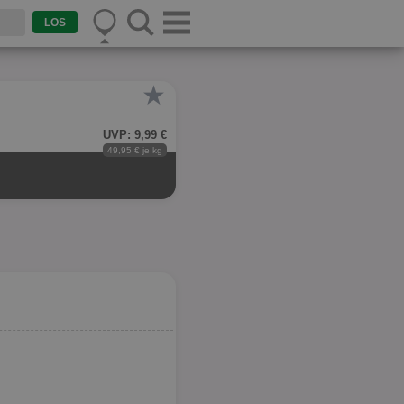
★
UVP: 9,99 €
49,95 € je kg