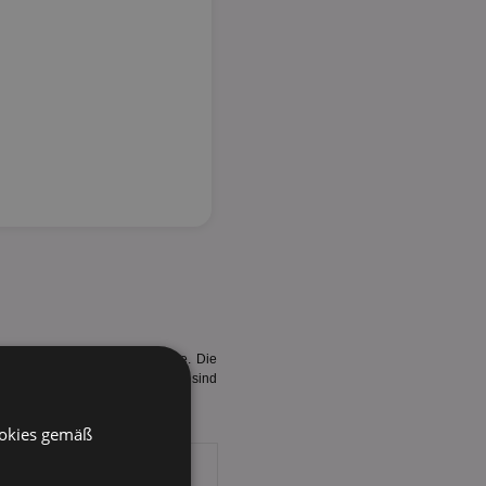
t 200g der letzten zwei Jahre. Die
Beginn. In den letzten Quartalen sind
ookies gemäß