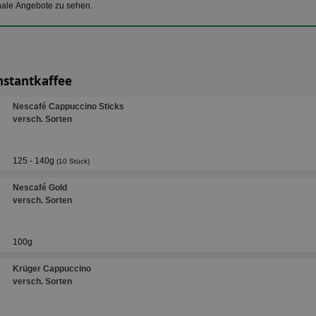
nale Angebote zu sehen.
nstantkaffee
Nescafé Cappuccino Sticks
versch. Sorten
125 - 140g
(10 Stück)
Nescafé Gold
versch. Sorten
100g
Krüger Cappuccino
versch. Sorten