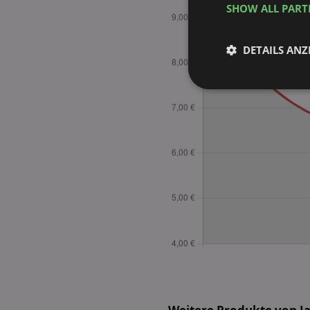
SHOW ALL PAR
DETAILS ANZ
Unbedingt
erforderlich
Unbed
Unbedingt erforderli
Kontoverwaltung. Oh
Name
identifier
securitytoken