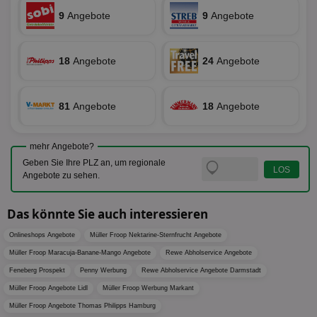
ges
9
Angebote
9
Angebote
uid-bp-36033
.ads.stickyadstv.com
2 Monate
Die
Nut
Int
Web
18
Angebote
24
Angebote
ab,
Wer
dem
Prä
lie
81
Angebote
18
Angebote
3pi
3 Monate
Leg
ID5 Technology Ltd
den
.id5-sync.com
We
mehr Angebote?
Dri
Bes
Geben Sie Ihre PLZ an, um regionale
We
Angebote zu sehen.
kön
Ser
Hub
Das könnte Sie auch interessieren
ber
Wer
ge
Onlineshops Angebote
Müller Froop Nektarine-Sternfrucht Angebote
PugT
1 Monat
Reg
PubMatic Inc.
Müller Froop Maracuja-Banane-Mango Angebote
Rewe Abholservice Angebote
ID,
.pubmatic.com
Feneberg Prospekt
Penny Werbung
Rewe Abholservice Angebote Darmstadt
Ben
wi
Müller Froop Angebote Lidl
Müller Froop Werbung Markant
Bes
ide
Müller Froop Angebote Thomas Philipps Hamburg
We