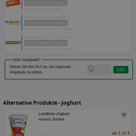
kein Angebot verfügbar
keine Prognose verfügbar
letzte Aktion 0,35 € letzte Woche
kein Angebot verfügbar
nächste Aktion in ca. 8 - 9 Wochen
letzte Aktion 0,44 € vor 2 Wochen
kein Angebot verfügbar
nächste Aktion in ca. 8 - 9 Wochen
mehr Angebote?
Geben Sie Ihre PLZ an, um regionale
Angebote zu sehen.
Alternative Produkte - Joghurt
★
Landliebe Joghurt
versch. Sorten
ab 1,11 €
52%