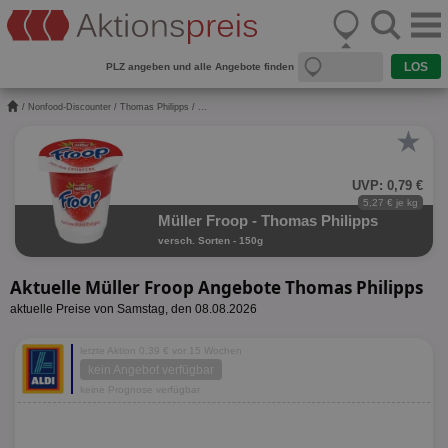
PLZ angeben und alle Angebote finden
/
Nonfood-Discounter
/
Thomas Philipps
/ ...
★
UVP: 0,79 €
5,27 € je kg
Müller Froop - Thomas Philipps
versch. Sorten - 150g
Aktuelle Müller Froop Angebote Thomas Philipps
aktuelle Preise von Samstag, den 08.08.2026
letzte Aktion 0,39 € vor 15 Wochen
kein Angebot verfügbar
keine Prognose verfügbar