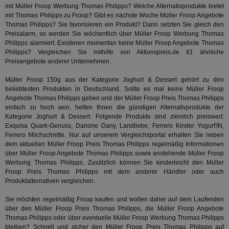
Anz
mit Müller Froop Werbung Thomas Philipps? Welche Alternativprodukte bietet
und
mir Thomas Philipps zu Froop? Gibt es nächste Woche Müller Froop Angebote
und
Thomas Philipps? Sie favorisieren ein Produkt? Dann setzten Sie gleich den
We
wer
Preisalarm, so werden Sie wöchentlich über Müller Froop Werbung Thomas
Anz
Philipps alarmiert. Existieren momentan keine Müller Froop Angebote Thomas
Ben
Philipps? Vergleichen Sie mithilfe von Aktionspreis.de 81 ähnliche
Preisangebote anderer Unternehmen.
demdex
6 Monate
Mit
Adobe Inc.
Ad
.demdex.net
gr
Müller Froop 150g aus der Kategorie
Joghurt & Dessert
gehört zu den
wie
beliebtesten Produkten in Deutschland. Sollte es mal keine Müller Froop
ID-
Angebote Thomas Philipps geben und der Müller Froop Preis Thomas Philipps
Seg
Mod
einfach zu hoch sein, helfen Ihnen die günstigen Alternativprodukte der
Ber
Kategorie
Joghurt & Dessert
. Folgende Produkte sind ziemlich preiswert:
aus
Exquisa Quark-Genuss, Danone Dany, Landliebe, Ferrero Kinder Yogurt'IN,
bitoIsSecure
1 Jahr
Prä
Ferrero Milchschnitte. Nur auf unserem Vergleichsportal erhalten Sie neben
Comcast Corporation
rel
.bidr.io
dem aktuellen Müller Froop Preis Thomas Philipps regelmäßig Informationen
Wer
über Müller Froop Angebote Thomas Philipps sowie anstehende Müller Froop
vo
Werbung Thomas Philipps. Zusätzlich können Sie kinderleicht den Müller
Dri
ber
Froop Preis Thomas Philipps mit dem anderer Händler oder auch
Wer
Produktalternativen vergleichen.
Geb
Sie möchten regelmäßig Froop kaufen und wollen daher auf dem Laufenden
matchfreewheel
.w55c.net
1 Monat
Die
ver
über den Müller Froop Preis Thomas Philipps, die Müller Froop Angebote
Nu
Thomas Philipps oder über eventuelle Müller Froop Werbung Thomas Philipps
Int
bleiben? Schnell und sicher den Müller Froop Preis Thomas Philipps auf
ver