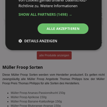
von Cookies gemäß unserer Datenschutz-
versch. Sorten
Richtlinie zu.
Weitere Informationen
SHOW ALL PARTNERS
(1498) →
UVP 0,89 €
113 - 150g
5,93 € je kg
★
Müller Buttermilch
ALLE AKZEPTIEREN
DETAILS ANZEIGEN
UVP 0,99 €
500ml
1,98 € je Liter
Unbedingt
Performance
erforderlich
alle Produkte anzeigen
Müller Froop Sorten
Targeting
Funktionalität
Diese Müller Froop Sorten werden vom Hersteller produziert. Es gelten nicht
zwangsläufig alle Müller Froop Angebote Thomas Philipps bzw. der Müller
Froop Preis Thomas Philipps für alle Sorten des Herstellers.
Unklassifizierte
Müller Froop Ananas-Passionsfrucht 150g
Müller Froop Aprikose 150g
Müller Froop Banane-Kaktusfeige 150g
Müller Froop Blutorange-Ananas 150g