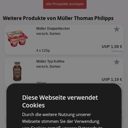
alle Prospekte anzeigen
Weitere Produkte von Müller Thomas Philipps
★
Müller Doppeldecker
versch. Sorten
UVP 1,59 €
4 x 125g
3,18 € je kg
★
Müller Typ Kaffee
versch. Sorten
UVP 1,19 €
250ml
4,76 € je Liter
★
Müller Wackelpudding
Diese Webseite verwendet
versch. Sorten
Cookies
UVP 1,79 €
Durch die weitere Nutzung unserer
4 x 125g
3,58 € je kg
Webseite stimmen Sie der Verwendung
★
Joghurt mit der Ecke