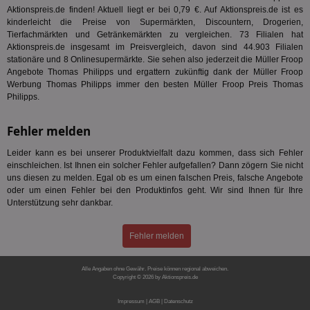
Koo
Aktionspreis.de finden! Aktuell liegt er bei 0,79 €. Auf Aktionspreis.de ist es
Anz
kinderleicht die Preise von Supermärkten, Discountern, Drogerien,
Nut
Tierfachmärkten und Getränkemärkten zu vergleichen. 73 Filialen hat
mög
Aktionspreis.de insgesamt im Preisvergleich, davon sind 44.903 Filialen
Ver
Rel
stationäre und 8 Onlinesupermärkte. Sie sehen also jederzeit die Müller Froop
Angebote Thomas Philipps und ergattern zukünftig dank der Müller Froop
CMPRO
3 Monate
Die
Casale Media Inc.
Werbung Thomas Philipps immer den besten Müller Froop Preis Thomas
We
.casalemedia.com
der
Philipps.
die
ha
Fehler melden
DSID
1 Stunde
Die
Google LLC
Ihr
.doubleclick.net
Leider kann es bei unserer Produktvielfalt dazu kommen, dass sich Fehler
Ben
not
einschleichen. Ist Ihnen ein solcher Fehler aufgefallen? Dann zögern Sie nicht
geh
uns diesen zu melden. Egal ob es um einen falschen Preis, falsche Angebote
ein
oder um einen Fehler bei den Produktinfos geht. Wir sind Ihnen für Ihre
Unterstützung sehr dankbar.
MRM_UID
StickyADS.tv
2 Monate
Die
.ads.stickyadstv.com
un
ver
Inf
Fehler melden
Nut
Int
Web
Alle Angaben ohne Gewähr. Preise können regional abweichen.
ab,
Copyright © 2026 by Aktionspreis.de
Anz
Produkt-ID: 1
CMPS
3 Monate
Die
Casale Media Inc.
Impressum
|
AGB
|
Datenschutz