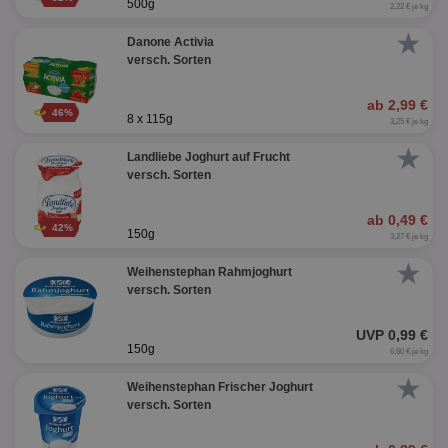
500g
2,22 € je kg
★
Danone Activia
versch. Sorten
ab 2,99 €
46%
8 x 115g
3,25 € je kg
★
Landliebe Joghurt auf Frucht
versch. Sorten
ab 0,49 €
42%
150g
3,27 € je kg
★
Weihenstephan Rahmjoghurt
versch. Sorten
UVP 0,99 €
150g
6,60 € je kg
★
Weihenstephan Frischer Joghurt
versch. Sorten