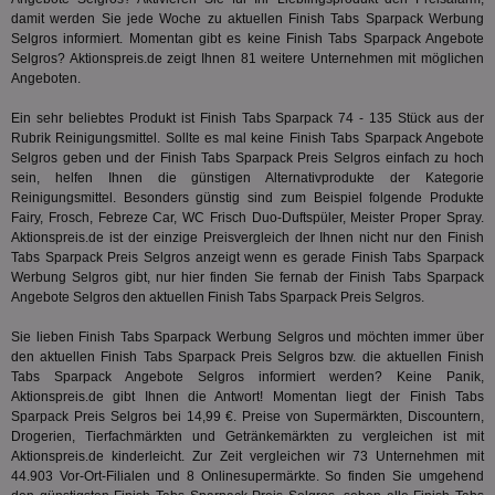
IDSYNC
1 Jahr
Die
Verizon
damit werden Sie jede Woche zu aktuellen Finish Tabs Sparpack Werbung
Inf
Communications Inc.
Selgros informiert. Momentan gibt es keine Finish Tabs Sparpack Angebote
der
.analytics.yahoo.com
Selgros? Aktionspreis.de zeigt Ihnen 81 weitere Unternehmen mit möglichen
Web
Wer
Angeboten.
En
mög
Ein sehr beliebtes Produkt ist Finish Tabs Sparpack 74 - 135 Stück aus der
Bes
ges
Rubrik
Reinigungsmittel
. Sollte es mal keine Finish Tabs Sparpack Angebote
Selgros geben und der Finish Tabs Sparpack Preis Selgros einfach zu hoch
TestIfCookieP
1 Jahr 1
Die
Smart AdServer SAS
sein, helfen Ihnen die günstigen Alternativprodukte der Kategorie
Monat
ve
.smartadserver.com
Reinigungsmittel
. Besonders günstig sind zum Beispiel folgende Produkte
Wer
Web
Fairy, Frosch, Febreze Car, WC Frisch Duo-Duftspüler, Meister Proper Spray.
rel
Aktionspreis.de ist der einzige Preisvergleich der Ihnen nicht nur den Finish
Tabs Sparpack Preis Selgros anzeigt wenn es gerade Finish Tabs Sparpack
KRTBCOOKIE_80
3 Monate
Die
PubMatic, Inc.
Werbung Selgros gibt, nur hier finden Sie fernab der Finish Tabs Sparpack
We
.pubmatic.com
um 
Angebote Selgros den aktuellen Finish Tabs Sparpack Preis Selgros.
Onl
Kam
Sie lieben Finish Tabs Sparpack Werbung Selgros und möchten immer über
ind
ide
den aktuellen Finish Tabs Sparpack Preis Selgros bzw. die aktuellen Finish
Nut
Tabs Sparpack Angebote Selgros informiert werden? Keine Panik,
int
Aktionspreis.de gibt Ihnen die Antwort! Momentan liegt der Finish Tabs
ein
Sparpack Preis Selgros bei 14,99 €. Preise von Supermärkten, Discountern,
ang
kan
Drogerien, Tierfachmärkten und Getränkemärkten zu vergleichen ist mit
Anz
Aktionspreis.de kinderleicht. Zur Zeit vergleichen wir 73 Unternehmen mit
und
44.903 Vor-Ort-Filialen und 8 Onlinesupermärkte. So finden Sie umgehend
und