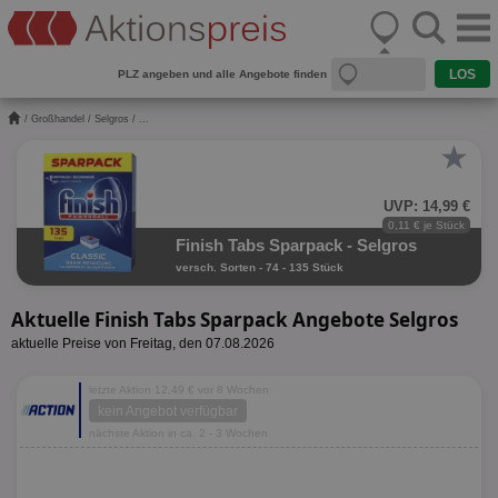
PLZ angeben und alle Angebote finden
/
Großhandel
/
Selgros
/ ...
★
UVP: 14,99 €
0,11 € je Stück
Finish Tabs Sparpack - Selgros
versch. Sorten - 74 - 135 Stück
Aktuelle Finish Tabs Sparpack Angebote Selgros
aktuelle Preise von Freitag, den 07.08.2026
letzte Aktion 12,49 € vor 8 Wochen
kein Angebot verfügbar
nächste Aktion in ca. 2 - 3 Wochen