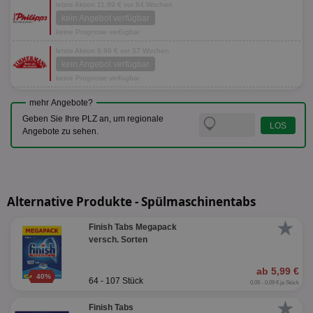
letzte Aktion 11,99 € vor 84 Wochen
kein Angebot verfügbar
keine Prognose verfügbar
letzte Aktion 9,99 € vor 37 Wochen
kein Angebot verfügbar
keine Prognose verfügbar
mehr Angebote?
Geben Sie Ihre PLZ an, um regionale
Angebote zu sehen.
Alternative Produkte - Spülmaschinentabs
★
Finish Tabs Megapack
versch. Sorten
ab 5,99 €
40%
64 - 107 Stück
0,06 - 0,09 € je Stück
★
Finish Tabs