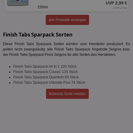
UVP 2,99 €
250ml
Unbedingt erforderlich
Performance
11,96 € je Liter
Targeting
Funktionalität
Unklassifizierte
alle Produkte anzeigen
Unbedingt erforderliche Cookies ermöglichen
wesentliche Kernfunktionen der Website wie die
Finish Tabs Sparpack Sorten
Benutzeranmeldung und die Kontoverwaltung.
Ohne die unbedingt erforderlichen Cookies kann die
Diese Finish Tabs Sparpack Sorten werden vom Hersteller produziert. Es
Website nicht ordnungsgemäß verwendet werden.
gelten nicht zwangsläufig alle Finish Tabs Sparpack Angebote Selgros bzw.
Name
Provider
/
Domäne
Ablaufdatum
Be
der Finish Tabs Sparpack Preis Selgros für alle Sorten des Herstellers.
identifier
aktionspreis.de
1 Jahr
Log
Finish Tabs Sparpack All In 1 100 Stück
securitytoken
aktionspreis.de
1 Jahr
Log
Finish Tabs Sparpack Classic 135 Stück
Finish Tabs Sparpack Quantum 89 Stück
PHPSESSID
Session
Coo
PHP.net
Finish Tabs Sparpack Ultimate Plus 74 Stück
An
www.aktionspreis.de
wir
Spr
fehlende Sorte melden
ein
die
Ben
ver
Nor
sic
gen
und
ver