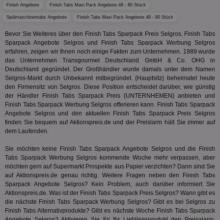
Int
Finish Angebote
Finish Tabs Maxi Pack Angebote 48 - 80 Stück
Web
ab,
Spülmaschinentabs Angebote
Finish Tabs Maxi Pack Angebote 48 - 80 Stück
Wer
dem
Bevor Sie Weiteres über den Finish Tabs Sparpack Preis Selgros, Finish Tabs
Prä
Sparpack Angebote Selgros und Finish Tabs Sparpack Werbung Selgros
lie
erfahren, zeigen wir Ihnen noch einige Fakten zum Unternehmen. 1989 wurde
3pi
3 Monate
Leg
ID5 Technology Ltd
das Unternehmen Transgourmet Deutschland GmbH & Co. OHG in
den
.id5-sync.com
Deutschland gegründet. Der Großhändler wurde damals unter dem Namen
We
Selgros-Markt durch Unbekannt mitbegründet. {Hauptsitz} beheimatet heute
Dri
den Firmensitz von Selgros. Diese Position entscheidet darüber, wie günstig
Bes
We
der Händler Finish Tabs Sparpack Preis {UNTERNHEMEN} anbieten und
kön
Finish Tabs Sparpack Werbung Selgros offerieren kann. Finish Tabs Sparpack
Ser
Angebote Selgros und den aktuellen Finish Tabs Sparpack Preis Selgros
Hub
ber
finden Sie bequem auf Aktionspreis.de und der Preislarm hält Sie immer auf
Wer
dem Laufenden.
ge
Sie möchten keine Finish Tabs Sparpack Angebote Selgros und die Finish
PugT
1 Monat
Reg
PubMatic Inc.
ID,
.pubmatic.com
Tabs Sparpack Werbung Selgros kommende Woche mehr verpassen, aber
Ben
möchten gern auf Supermarkt Prospekte aus Papier verzichten? Dann sind Sie
wi
auf Aktionspreis.de genau richtig. Weitere Fragen neben den Finish Tabs
Bes
ide
Sparpack Angebote Selgros? Kein Problem, auch darüber informiert Sie
We
Aktionspreis.de. Was ist der Finish Tabs Sparpack Preis Selgros? Wann gibt es
ver
die nächste Finish Tabs Sparpack Werbung Selgros? Gibt es bei Selgros zu
ver
Finish Tabs Alternativprodukte? Gibt es nächste Woche Finish Tabs Sparpack
Anz
Angebote Selgros? Aktivieren Sie für Ihr Lieblingsprodukt den Preisalarm,