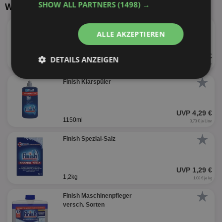
SHOW ALL PARTNERS
(1498) →
Weitere Produkte von Finish Selgros
★
Finish Klarspüler
ALLE AKZEPTIEREN
UVP 2,99 €
DETAILS ANZEIGEN
800ml
3,74 € je Liter
★
Unbedingt
Performance
Finish Klarspüler
erforderlich
UVP 4,29 €
1150ml
3,73 € je Liter
Targeting
Funktionalität
★
Finish Spezial-Salz
Unklassifizierte
UVP 1,29 €
1,2kg
1,08 € je kg
★
Finish Maschinenpfleger
versch. Sorten