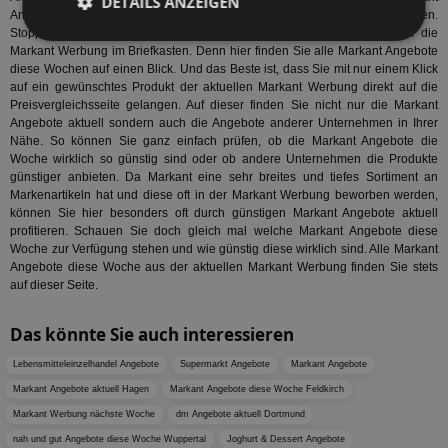
DETAILS ANZEIGEN
Angebote aktuell mit anderen Händler in Ihrer Umgebung zu vergleichen.
Stoppen Sie die Papierverschwendung und verzichten Sie künftig auf die
Unbedingt
Performance
Markant Werbung im Briefkasten. Denn hier finden Sie alle Markant Angebote
erforderlich
diese Wochen auf einen Blick. Und das Beste ist, dass Sie mit nur einem Klick
auf ein gewünschtes Produkt der aktuellen Markant Werbung direkt auf die
Preisvergleichsseite gelangen. Auf dieser finden Sie nicht nur die Markant
Angebote aktuell sondern auch die Angebote anderer Unternehmen in Ihrer
Targeting
Funktionalität
Nähe. So können Sie ganz einfach prüfen, ob die Markant Angebote die
Woche wirklich so günstig sind oder ob andere Unternehmen die Produkte
günstiger anbieten. Da Markant eine sehr breites und tiefes Sortiment an
Markenartikeln hat und diese oft in der Markant Werbung beworben werden,
Unklassifizierte
können Sie hier besonders oft durch günstigen Markant Angebote aktuell
profitieren. Schauen Sie doch gleich mal welche Markant Angebote diese
Woche zur Verfügung stehen und wie günstig diese wirklich sind. Alle Markant
Angebote diese Woche aus der aktuellen Markant Werbung finden Sie stets
auf dieser Seite.
Das könnte Sie auch interessieren
Unbedingt erforderlich
Performance
Lebensmitteleinzelhandel Angebote
Supermarkt Angebote
Markant Angebote
Targeting
Funktionalität
Unklassifizierte
Markant Angebote aktuell Hagen
Markant Angebote diese Woche Feldkirch
Markant Werbung nächste Woche
dm Angebote aktuell Dortmund
Unbedingt erforderliche Cookies ermöglichen
wesentliche Kernfunktionen der Website wie die
nah und gut Angebote diese Woche Wuppertal
Joghurt & Dessert Angebote