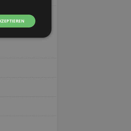
KZEPTIEREN
Unklassifizierte
zierte
meldung und die
wendet werden.