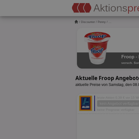
/
Discounter
/
Penny
/ ...
Froop -
versch. Sor
Aktuelle Froop Angebot
aktuelle Preise von Samstag, den 08
letzte Aktion 0,39 € vor 15 
kein Angebot verfügbar
keine Prognose verfügbar