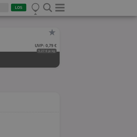
★
UVP: 0,79 €
5,27 € je kg