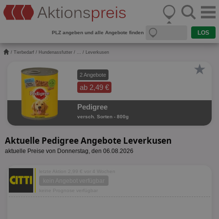
PLZ angeben und alle Angebote finden
/
Tierbedarf
/
Hundenassfutter
/
...
/ Leverkusen
★
2 Angebote
ab 2,49 €
Pedigree
versch. Sorten - 800g
Aktuelle Pedigree Angebote Leverkusen
aktuelle Preise von Donnerstag, den 06.08.2026
letzte Aktion 2,99 € vor 4 Wochen
kein Angebot verfügbar
keine Prognose verfügbar