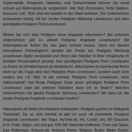
IDSYNC
1 Jahr
Die
Verizon
Supermärkte, Drogerien, Getränke- und Tierfachmärkte können Sie somit
Inf
Communications Inc.
schnell auf Aktionspreis.de vergleichen. Aldi Süd, Rossmann, Netto Marken-
der
.analytics.yahoo.com
Web
Discount, Lidl, TEDi sind am meisten in der Stadt vertreten. Die Unternehmen
Wer
konkurieren häufig mit der besten Pedigree Werbung Leverkusen und dem
En
günstigsten Pedigree Preis Leverkusen.
mög
Bes
ges
Wollen Sie sich über Pedigree Dose Angebote informieren? Bei welchem
Unternehmen gibt es aktuell Pedigree Angebote Leverkusen? Mit
TestIfCookieP
1 Jahr 1
Die
Smart AdServer SAS
Aktionspreis.de finden Sie das ganz schnell heraus. Denn auf diesem
Monat
ve
.smartadserver.com
Wer
innovativem Preisvergleich werden die Preise der Pedigree Werbung
Web
Leverkusen digital verarbeitet und Ihnen alle Händler in Ihrer Umgebung im
rel
direkten Preisvergleich gezeigt. Den günstigsten Pedigree Preis Leverkusen
zu finden ist mit Aktionspreis.de kinderleicht. Aktionspreis.de beantwortet Ihnen
KRTBCOOKIE_80
3 Monate
Die
PubMatic, Inc.
We
.pubmatic.com
nicht nur die Frage über den Pedigree Preis Leverkusen, sondern auch viele
um 
weitere wie z.B. Was ist der normale Pedigree Preis Leverkusen ohne
Onl
Aktionsrabatt? Hat
Rusta
Pedigree Dose einen günstigen Pedigree Preis
Kam
ind
Leverkusen oder bei welchen Händlern kann ich es finden? Welches
ide
Unternehmen hat aktuell Pedigree Werbung Leverkusen? Wo kann ich die
Nut
besten Pedigree Angebote Leverkusen kaufen?
int
ein
ang
Aktionspreis.de bietet verschiedene Kategorien, Pedigree gehört zur Kategorie
kan
Tierbedarf
. Da es sehr beliebt ist gibt es auch oft preiswerte Pedigree
Anz
Angebote Leverkusen. Bei Tegut, myTime.de, Hit, Combi, dm, NP Discount,
und
und
K+K, Fristo, Bilgro, nah und gut, HOL'AB, Getränke Hoffmann, Trink und Spare,
We
Das Futterhaus, Amazon.de, Amazon Prime, Selgros, Budni, Metro Gastro,