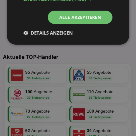
ALLE AKZEPTIEREN
DETAILS ANZEIGEN
Unbedingt
Performance
erforderlich
Aktuelle TOP-Händler
95
Angebote
55
Angebote
Targeting
Funktionalität
38 Tiefstpreise
30 Tiefstpreise
100
Angebote
110
Angebote
Unklassifizierte
30 Tiefstpreise
29 Tiefstpreise
73
Angebote
100
Angebote
27 Tiefstpreise
24 Tiefstpreise
62
Angebote
34
Angebote