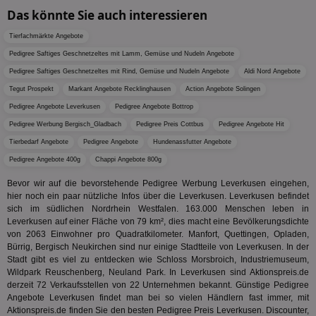
Web
Das könnte Sie auch interessieren
ab,
Wer
Tierfachmärkte Angebote
dem
Prä
Pedigree Saftiges Geschnetzeltes mit Lamm, Gemüse und Nudeln Angebote
lie
Pedigree Saftiges Geschnetzeltes mit Rind, Gemüse und Nudeln Angebote
Aldi Nord Angebote
3pi
3 Monate
Leg
ID5 Technology Ltd
den
.id5-sync.com
Tegut Prospekt
Markant Angebote Recklinghausen
Action Angebote Solingen
We
Dri
Pedigree Angebote Leverkusen
Pedigree Angebote Bottrop
Bes
Pedigree Werbung Bergisch_Gladbach
Pedigree Preis Cottbus
Pedigree Angebote Hit
We
kön
Tierbedarf Angebote
Pedigree Angebote
Hundenassfutter Angebote
Ser
Hub
Pedigree Angebote 400g
Chappi Angebote 800g
ber
Wer
Bevor wir auf die bevorstehende Pedigree Werbung Leverkusen eingehen,
ge
hier noch ein paar nützliche Infos über die Leverkusen. Leverkusen befindet
PugT
1 Monat
Reg
PubMatic Inc.
sich im südlichen Nordrhein Westfalen. 163.000 Menschen leben in
ID,
.pubmatic.com
Leverkusen auf einer Fläche von 79 km², dies macht eine Bevölkerungsdichte
Ben
von 2063 Einwohner pro Quadratkilometer. Manfort, Quettingen, Opladen,
wi
Bes
Bürrig, Bergisch Neukirchen sind nur einige Stadtteile von Leverkusen. In der
ide
Stadt gibt es viel zu entdecken wie Schloss Morsbroich, Industriemuseum,
We
Wildpark Reuschenberg, Neuland Park. In Leverkusen sind Aktionspreis.de
ver
derzeit 72 Verkaufsstellen von 22 Unternehmen bekannt. Günstige Pedigree
ver
Anz
Angebote Leverkusen findet man bei so vielen Händlern fast immer, mit
Aktionspreis.de finden Sie den besten Pedigree Preis Leverkusen. Discounter,