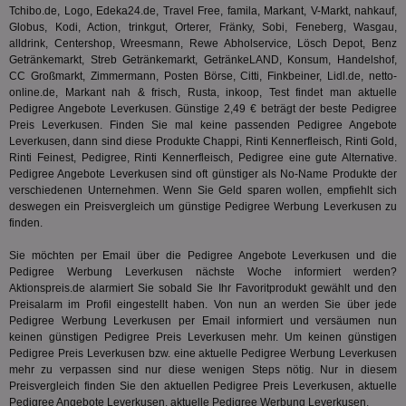
wer
Tchibo.de, Logo, Edeka24.de, Travel Free, famila, Markant, V-Markt, nahkauf,
Anz
Globus, Kodi, Action, trinkgut, Orterer, Fränky, Sobi, Feneberg, Wasgau,
Ben
alldrink, Centershop, Wreesmann, Rewe Abholservice, Lösch Depot, Benz
demdex
6 Monate
Mit
Adobe Inc.
Getränkemarkt, Streb Getränkemarkt, GetränkeLAND, Konsum, Handelshof,
Ad
.demdex.net
CC Großmarkt, Zimmermann, Posten Börse, Citti, Finkbeiner, Lidl.de, netto-
gr
wie
online.de, Markant nah & frisch, Rusta, inkoop, Test findet man aktuelle
ID-
Pedigree Angebote Leverkusen. Günstige 2,49 € beträgt der beste Pedigree
Seg
Preis Leverkusen. Finden Sie mal keine passenden Pedigree Angebote
Mod
Leverkusen, dann sind diese Produkte
Chappi
, Rinti Kennerfleisch, Rinti Gold,
Ber
aus
Rinti Feinest, Pedigree, Rinti Kennerfleisch, Pedigree eine gute Alternative.
Pedigree Angebote Leverkusen sind oft günstiger als No-Name Produkte der
bitoIsSecure
1 Jahr
Prä
Comcast Corporation
verschiedenen Unternehmen. Wenn Sie Geld sparen wollen, empfiehlt sich
rel
.bidr.io
deswegen ein Preisvergleich um günstige Pedigree Werbung Leverkusen zu
Wer
vo
finden.
Dri
ber
Sie möchten per Email über die Pedigree Angebote Leverkusen und die
Wer
Geb
Pedigree Werbung Leverkusen nächste Woche informiert werden?
Aktionspreis.de alarmiert Sie sobald Sie Ihr Favoritprodukt gewählt und den
matchfreewheel
.w55c.net
1 Monat
Die
Preisalarm im Profil eingestellt haben. Von nun an werden Sie über jede
ver
Pedigree Werbung Leverkusen per Email informiert und versäumen nun
Nu
Int
keinen günstigen Pedigree Preis Leverkusen mehr. Um keinen günstigen
ver
Pedigree Preis Leverkusen bzw. eine aktuelle Pedigree Werbung Leverkusen
Koo
mehr zu verpassen sind nur diese wenigen Steps nötig. Nur in diesem
Anz
Nut
Preisvergleich finden Sie den aktuellen Pedigree Preis Leverkusen, aktuelle
mög
Pedigree Angebote Leverkusen, aktuelle Pedigree Werbung Leverkusen.