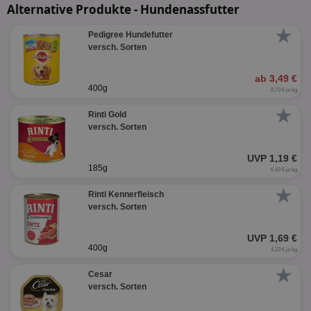
Alternative Produkte - Hundenassfutter
★
Pedigree Hundefutter
versch. Sorten
ab 3,49 €
400g
8,73 € je kg
★
Rinti Gold
versch. Sorten
UVP 1,19 €
185g
6,43 € je kg
★
Rinti Kennerfleisch
versch. Sorten
UVP 1,69 €
400g
4,23 € je kg
★
Cesar
versch. Sorten