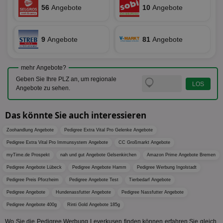
securitytoken
aktionspreis.de
1 Jahr
Log
56
Angebote
10
Angebote
PHPSESSID
Session
Coo
PHP.net
An
www.aktionspreis.de
wir
9
Angebote
81
Angebote
Spr
ein
die
Ben
ver
mehr Angebote?
Nor
Geben Sie Ihre PLZ an, um regionale
sic
Angebote zu sehen.
gen
und
ver
die
Das könnte Sie auch interessieren
gut
die
Anm
Zoohandlung Angebote
Pedigree Extra Vital Pro Gelenke Angebote
Ben
Pedigree Extra Vital Pro Immunsystem Angebote
CC Großmarkt Angebote
Sei
myTime.de Prospekt
nah und gut Angebote Gelsenkirchen
Amazon Prime Angebote Bremen
CookieScriptConsent
1 Monat
Die
CookieScript
Coo
www.aktionspreis.de
Pedigree Angebote Lübeck
Pedigree Angebote Hamm
Pedigree Werbung Ingolstadt
ver
Ein
Pedigree Preis Pforzheim
Pedigree Angebote Test
Tierbedarf Angebote
für
Pedigree Angebote
Hundenassfutter Angebote
Pedigree Nassfutter Angebote
spe
Ban
Pedigree Angebote 400g
Rinti Gold Angebote 185g
Scr
or
fun
Wo Sie die Pedigree Werbung Leverkusen finden können erfahren Sie gleich,