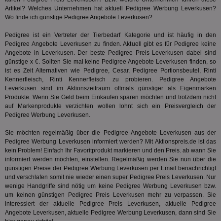
deprecation
ve
Besuch
Nut
Artikel? Welches Unternehmen hat aktuell Pedigree Werbung Leverkusen?
identif
ver
__eoi
.aktionspreis.de
6 Monate
Wo finde ich günstige Pedigree Angebote Leverkusen?
wie de
auf
die Web
ko
uid-bp-717
.ads.stickyadstv.com
1 Monat
Es erfa
Pedigree ist ein Vertreter der
Tierbedarf
Kategorie und ist häufig in den
Nut
über d
Wer
uid-bp-23329
.ads.stickyadstv.com
2 Monate
Pedigree Angebote Leverkusen zu finden. Aktuell gibt es für Pedigree keine
des Nut
Angebote in Leverkusen. Der beste Pedigree Preis Leverkusen dabei sind
Website
wfivefivec
1 Jahr 1
Die
Roku Inc.
i
1 Jahr
OpenX
welche
günstige x €. Sollten Sie mal keine Pedigree Angebote Leverkusen finden, so
Monat
Reg
.w55c.net
.openx.net
gelese
ber
ist es Zeit Alternativen wie Pedigree, Cesar, Pedigree Portionsbeutel,
Rinti
We
Kennerfleisch
, Rinti Kennerfleisch zu probieren. Pedigree Angebote
uid-bp-951
.ads.stickyadstv.com
2 Monate
fw_ts
.optinadserving.com
1 Jahr
Dieses
Leverkusen sind im Aktionszeitraum oftmals günstiger als Eigenmarken
verwen
KADUSERCOOKIE
1 Jahr
Die
PubMatic Inc.
receive-
.criteo.com
1 Jahr
Effekti
Produkte. Wenn Sie Geld beim Einkaufen sparen möchten und trotzdem nicht
Reg
.pubmatic.com
cookie-
Leistu
ber
auf Markenprodukte verzichten wollen lohnt sich ein Preisvergleich der
deprecation
Werbe
We
Pedigree Werbung Leverkusen.
zu ver
APC
.doubleclick.net
6 Monate
die auf
A3
1 Jahr
Anz
Yahoo! Inc.
verbrac
Sie möchten regelmäßig über die Pedigree Angebote Leverkusen aus der
Ya
.yahoo.com
Nutzer
Pedigree Werbung Leverkusen informiert werden? Mit Aktionspreis.de ist das
wird, d
tt_viewer
12 Monate 4
Tea
Teads B.V.
kein Problem! Einfach Ihr Favoritprodukt markieren und den Preis. ab wann Sie
bestim
Tage
Coo
.teads.tv
geklick
informiert werden möchten, einstellen. Regelmäßig werden Sie nun über die
auf
hilft be
günstigen Preise der Pedigree Werbung Leverkusen per Email benachrichtigt
Web
Optimi
Vid
und verschlafen somit nie wieder einen super Pedigree Preis Leverkusen. Nur
Anzei
per
und d
wenige Handgriffe sind nötig um keine Pedigree Werbung Leverkusen bzw.
Verstä
um keinen günstigen Pedigree Preis Leverkusen mehr zu verpassen. Sie
adx_ts
1 Jahr
Die
ORTEC B.V.
Nutzer
interessiert der aktuelle Pedigree Preis Leverkusen, aktuelle Pedigree
sic
.optinadserving.com
Wer
Angebote Leverkusen, aktuelle Pedigree Werbung Leverkusen, dann sind Sie
pi
1 Tag
Dieses 
TradeTracker
Web