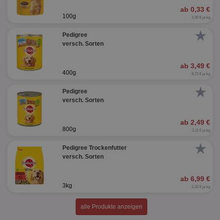
ab 0,33 €
100g
3,30 € je kg
★
Pedigree
versch. Sorten
ab 3,49 €
400g
8,73 € je kg
★
Pedigree
versch. Sorten
ab 2,49 €
800g
3,11 € je kg
★
Pedigree Trockenfutter
versch. Sorten
ab 6,99 €
3kg
2,33 € je kg
alle Produkte anzeigen