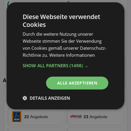
100
Angebote
55
Angebote
30 Tiefstpreise
29 Tiefstpreise
Diese Webseite verwendet
Cookies
110
Angebote
73
Angebote
27 Tiefstpreise
26 Tiefstpreise
Durch die weitere Nutzung unserer
Webseite stimmen Sie der Verwendung
100
Angebote
62
Angebote
von Cookies gemäß unserer Datenschutz-
23 Tiefstpreise
21 Tiefstpreise
Richtlinie zu.
Weitere Informationen
SHOW ALL PARTNERS
(1498) →
Alle aktuellen Angebote anzeigen
Angebote nächste Woche ab 10.08.2026
ALLE AKZEPTIEREN
DETAILS ANZEIGEN
4
Angebote
51
Angebote
Unbedingt
Performance
erforderlich
22
Angebote
23
Angebote