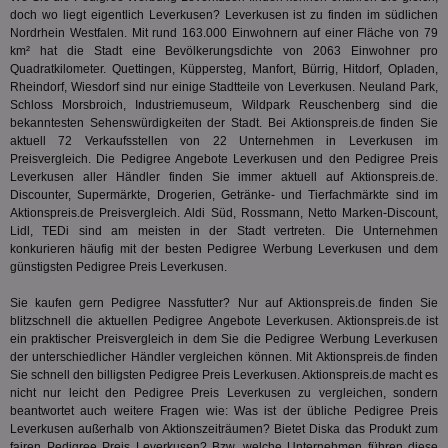
doch wo liegt eigentlich Leverkusen? Leverkusen ist zu finden im südlichen
Nordrhein Westfalen. Mit rund 163.000 Einwohnern auf einer Fläche von 79
km² hat die Stadt eine Bevölkerungsdichte von 2063 Einwohner pro
Quadratkilometer. Quettingen, Küppersteg, Manfort, Bürrig, Hitdorf, Opladen,
Rheindorf, Wiesdorf sind nur einige Stadtteile von Leverkusen. Neuland Park,
Name
Provider
Provider
/
Domäne
/
Ablaufdatum
Beschre
Name
Ablaufdatum
Beschreib
Domäne
Schloss Morsbroich, Industriemuseum, Wildpark Reuschenberg sind die
uid-bp-159
StickyADS.tv
2 Monate
Name
Provider
/
Domäne
Ablaufdatum
Beschr
bekanntesten Sehenswürdigkeiten der Stadt. Bei Aktionspreis.de finden Sie
.ads.stickyadstv.com
chkChromeAb67Sec
.pubmatic.com
3 Monate
Dieses Coo
aktuell 72 Verkaufsstellen von 22 Unternehmen in Leverkusen im
wahrschei
_ga_BZ0Z3NWXX5
.aktionspreis.de
1 Jahr 1
Dieses
Name
Provider
/
Domäne
Ablaufdatum
Be
Preisvergleich. Die Pedigree Angebote Leverkusen und den Pedigree Preis
SyncRTB4
.pubmatic.com
3 Monate
um versch
Monat
von Go
Funktione
Leverkusen aller Händler finden Sie immer aktuell auf Aktionspreis.de.
Analyti
UserID1
2 Monate 29
Die
ADITION technologies
XANDR_PANID
3 Monate
Funktional
Xandr Inc.
um de
Discounter, Supermärkte, Drogerien, Getränke- und Tierfachmärkte sind im
Tage
ve
AG
Chrome-Br
.adnxs.com
Sitzung
Inf
.adfarm1.adition.com
Aktionspreis.de Preisvergleich. Aldi Süd, Rossmann, Netto Marken-Discount,
testen, u
beizub
Bes
Lidl, TEDi sind am meisten in der Stadt vertreten. Die Unternehmen
Benutzere
C
1 Monat 1
Adform
Sicherhei
Tag
da_ts
.adform.net
.optinadserving.com
1 Jahr
Dieses
konkurieren häufig mit der besten Pedigree Werbung Leverkusen und dem
tuuid_lu
.creative-serving.com
12 Monate
Ent
verbessern
verwen
Bes
günstigsten Pedigree Preis Leverkusen.
spezifisch
Datum 
ar_debug
.googleadservices.com
3 Monate
Bid
mit A/B-Te
Uhrzei
Bes
Sicherheit
Sie kaufen gern Pedigree Nassfutter? Nur auf Aktionspreis.de finden Sie
des Nut
receive-
.doubleclick.net
6 Monate
Web
die einziga
Websit
cookie-
blitzschnell die aktuellen Pedigree Angebote Leverkusen. Aktionspreis.de ist
kan
Chrome-B
verfol
deprecation
Bid
ein praktischer Preisvergleich in dem Sie die Pedigree Werbung Leverkusen
Umgebung
Nutzer
We
der unterschiedlicher Händler vergleichen können. Mit Aktionspreis.de finden
verste
__gpi
.aktionspreis.de
1 Jahr
sic
Leistu
Sie schnell den billigsten Pedigree Preis Leverkusen. Aktionspreis.de macht es
Bes
zu verb
uid-bp-892
.ads.stickyadstv.com
2 Monate
Anz
nicht nur leicht den Pedigree Preis Leverkusen zu vergleichen, sondern
sie
beantwortet auch weitere Fragen wie: Was ist der übliche Pedigree Preis
c
.creative-
12 Monate
Dieses
receive-
.adnxs.com
1 Jahr 1
Leverkusen außerhalb von Aktionszeiträumen? Bietet
Diska
das Produkt zum
serving.com
verwen
uid-bp-26913
cookie-
.ads.stickyadstv.com
Monat
1 Monat
Die
Häufig
fairen Pedigree Preis Leverkusen? Bzw. welche Unternehmen führen diese