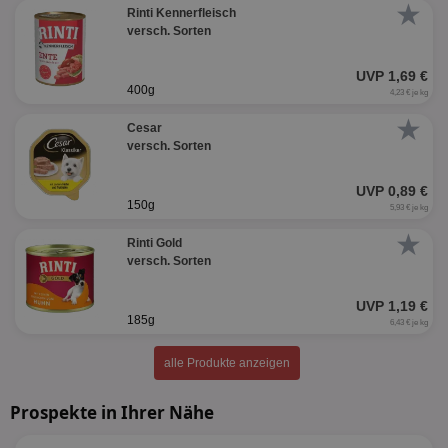
★
Rinti Kennerfleisch
versch. Sorten
UVP 1,69 €
400g
4,23 € je kg
★
Cesar
versch. Sorten
UVP 0,89 €
150g
5,93 € je kg
★
Rinti Gold
versch. Sorten
UVP 1,19 €
185g
6,43 € je kg
alle Produkte anzeigen
Prospekte in Ihrer Nähe