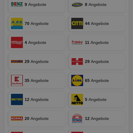
9
Angebote
8
Angebote
Targeting
Funktionalität
70
Angebote
44
Angebote
Unklassifizierte
4
Angebote
11
Angebote
29
Angebote
29
Angebote
Unbedingt erforderlich
Performance
Targeting
Funktionalität
Unklassifizierte
35
Angebote
65
Angebote
Unbedingt erforderliche Cookies ermöglichen
wesentliche Kernfunktionen der Website wie die
12
Angebote
5
Angebote
Benutzeranmeldung und die Kontoverwaltung.
Ohne die unbedingt erforderlichen Cookies kann die
Website nicht ordnungsgemäß verwendet werden.
20
Angebote
12
Angebote
Name
Provider
/
Domäne
Ablaufdatum
Be
identifier
aktionspreis.de
1 Jahr
Log