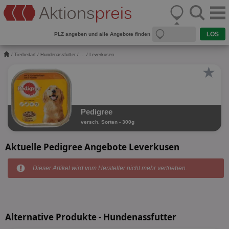
PLZ angeben und alle Angebote finden
/
Tierbedarf
/
Hundenassfutter
/
...
/ Leverkusen
★
Pedigree
versch. Sorten - 300g
Aktuelle Pedigree Angebote Leverkusen
Dieser Artikel wird vom Hersteller nicht mehr vertrieben.
Alternative Produkte - Hundenassfutter