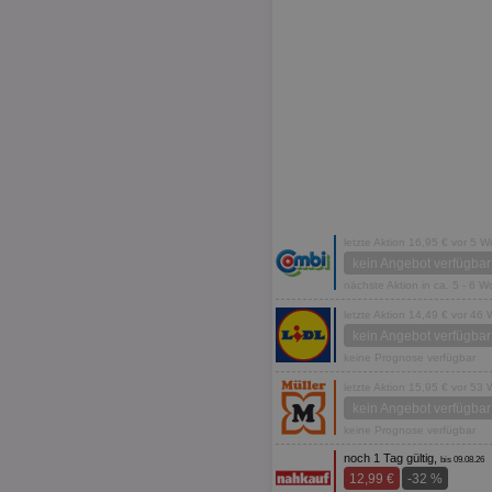
letzte Aktion 16,95 € vor 5 
kein Angebot verfügbar
nächste Aktion in ca. 5 - 6 
letzte Aktion 14,49 € vor 46
kein Angebot verfügbar
keine Prognose verfügbar
letzte Aktion 15,95 € vor 53
kein Angebot verfügbar
keine Prognose verfügbar
noch 1 Tag gültig,
bis 09.08.26
12,99 €
-32 %