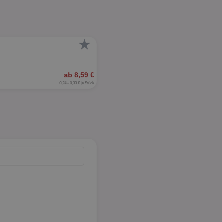
★
ab 8,59 €
0,24 - 0,33 € je Stück