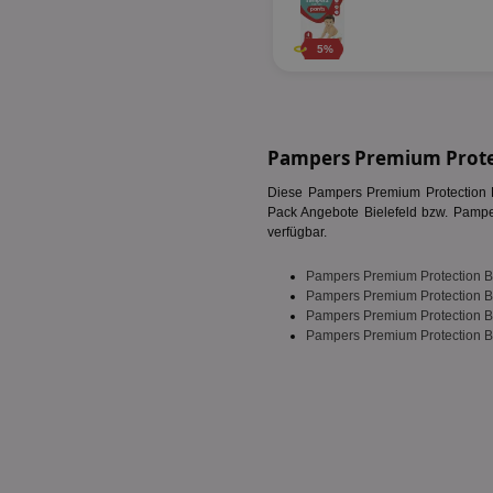
fw_ts
receive-cookie-dep
5%
__gpi
wfivefivec
uid-bp-892
KADUSERCOOKIE
receive-cookie-dep
pi
Pampers Premium Protec
__eoi
A3
uid-bp-717
Diese Pampers Premium Protection B
_ga
Pack Angebote Bielefeld bzw. Pampers
tt_viewer
uid-bp-23329
verfügbar.
i
Pampers Premium Protection B
adx_ts
Pampers Premium Protection B
uid-bp-951
Pampers Premium Protection B
digitalAudience
receive-cookie-dep
Pampers Premium Protection B
APC
tuuid
viewer