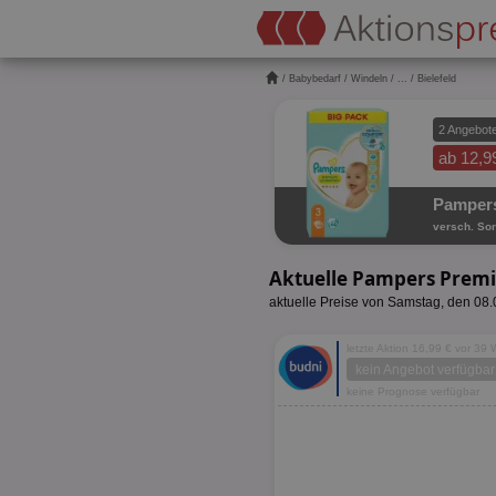
/
Babybedarf
/
Windeln
/
...
/ Bielefeld
2 Angebot
ab 12,9
Pampers
versch. Sor
Aktuelle Pampers Premi
aktuelle Preise von Samstag, den 08
letzte Aktion 16,99 € vor 39
kein Angebot verfügbar
keine Prognose verfügbar