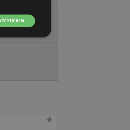
KZEPTIEREN
Unklassifizierte
zierte
meldung und die
wendet werden.
★