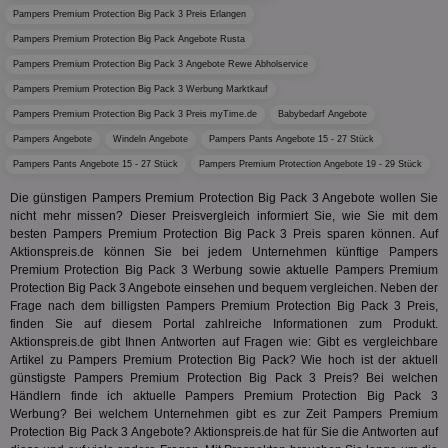
wfivefivec
1 Jahr 1
Die
Roku Inc.
i
1 Jahr
OpenX
welche
Monat
Reg
.w55c.net
Pampers Premium Protection Big Pack 3 Preis Erlangen
.openx.net
gelese
ber
Pampers Premium Protection Big Pack Angebote Rusta
We
uid-bp-951
.ads.stickyadstv.com
2 Monate
fw_ts
.optinadserving.com
1 Jahr
Dieses
Pampers Premium Protection Big Pack 3 Angebote Rewe Abholservice
verwen
KADUSERCOOKIE
1 Jahr
Die
PubMatic Inc.
receive-
.criteo.com
1 Jahr
Effekti
Reg
.pubmatic.com
cookie-
Pampers Premium Protection Big Pack 3 Werbung Marktkauf
Leistu
ber
deprecation
Werbe
We
Pampers Premium Protection Big Pack 3 Preis myTime.de
Babybedarf Angebote
zu ver
APC
.doubleclick.net
6 Monate
die auf
Pampers Angebote
Windeln Angebote
Pampers Pants Angebote 15 - 27 Stück
A3
1 Jahr
Anz
Yahoo! Inc.
verbrac
Ya
.yahoo.com
Nutzer
Pampers Pants Angebote 15 - 27 Stück
Pampers Premium Protection Angebote 19 - 29 Stück
wird, d
tt_viewer
12 Monate 4
Tea
Teads B.V.
bestim
Die günstigen Pampers Premium Protection Big Pack 3 Angebote wollen Sie
Tage
Coo
.teads.tv
geklick
auf
nicht mehr missen? Dieser Preisvergleich informiert Sie, wie Sie mit dem
hilft be
Web
besten Pampers Premium Protection Big Pack 3 Preis sparen können. Auf
Optimi
Vid
Anzei
Aktionspreis.de können Sie bei jedem Unternehmen künftige Pampers
per
und d
Premium Protection Big Pack 3 Werbung sowie aktuelle Pampers Premium
Verstä
adx_ts
1 Jahr
Die
ORTEC B.V.
Protection Big Pack 3 Angebote einsehen und bequem vergleichen. Neben der
Nutzer
sic
.optinadserving.com
Frage nach dem billigsten Pampers Premium Protection Big Pack 3 Preis,
Wer
pi
1 Tag
Dieses 
TradeTracker
finden Sie auf diesem Portal zahlreiche Informationen zum Produkt.
Web
der Er
.pubmatic.com
Aktionspreis.de gibt Ihnen Antworten auf Fragen wie: Gibt es vergleichbare
Inform
digitalAudience
1 Jahr
Dig
Social Audience B.V.
Artikel zu Pampers Premium Protection Big Pack? Wie hoch ist der aktuell
das Nu
Coo
.target.digitalaudience.io
auf Web
günstigste Pampers Premium Protection Big Pack 3 Preis? Bei welchen
dig
verfolg
Händlern finde ich aktuelle Pampers Premium Protection Big Pack 3
Onl
Besuch
Er
Werbung? Bei welchem Unternehmen gibt es zur Zeit Pampers Premium
Geräte
zu 
Market
Protection Big Pack 3 Angebote? Aktionspreis.de hat für Sie die Antworten auf