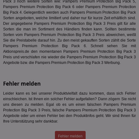
Pack 3 noch weitere Sorten wie: Pampers Premium Protection Big Pack 5,
En
Pampers Premium Protection Big Pack 6 oder Pampers Premium Protection
mög
Bes
Big Pack 4. Gelegentlich werden auch Pampers Premium Protection Big Pack
ges
Sorten angeboten, welche limitiert und daher nur für kurze Zeit erhältlich sind.
Der angegebene Pampers Premium Protection Big Pack 3 Preis gilt für alle
uid-bp-36033
.ads.stickyadstv.com
2 Monate
Die
Sorten die man im Sortiment des Händlers finden kann. Sollten bestimmte
Nut
Int
Sorten vom Pampers Premium Protection Big Pack 3 Preis abweichen, weißt
Web
Sie die Preistabelle darauf hin. Zu den meist gekauften Sorten zählt die Sorte
ab,
Pampers Premium Protection Big Pack 6. Schnell sehen Sie mit
Wer
dem
Aktionspreis.de den momentanen Pampers Premium Protection Big Pack 3
Prä
Preis und verschlafen nie wieder die Pampers Premium Protection Big Pack 3
lie
Angebote bzw. die Pampers Premium Protection Big Pack 3 Werbung.
3pi
3 Monate
Leg
ID5 Technology Ltd
den
.id5-sync.com
We
Dri
Fehler melden
Bes
We
Leider kann es bei unserer Produktvielfalt dazu kommen, dass sich Fehler
kön
einschleichen. Ist Ihnen ein solcher Fehler aufgefallen? Dann zögern Sie nicht
Ser
Hub
uns diesen zu melden. Egal ob es um einen falschen Pampers Premium
ber
Protection Big Pack 3 Preis, falsche Pampers Premium Protection Big Pack 3
Wer
Angebote oder um einen Fehler bei den Produktinfos geht. Wir sind Ihnen für
ge
Ihre Unterstützung sehr dankbar.
PugT
1 Monat
Reg
PubMatic Inc.
ID,
.pubmatic.com
Ben
Fehler melden
wi