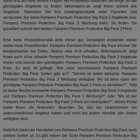
diese und auf viele andere Fragen. Mit Prospekten brauchen Sie lange um die
tuuid
.360yield.com
3 Monate
Die
_ga
1 Jahr 1
Dieser
Google LLC
günstigsten Angebote zu finden, Aktionspreis.de zeigt Ihnen schnell alle
hau
Monat
ist mit
.aktionspreis.de
bid
Angebote. Speichern Sie Ihre Lieblingsprodukte unter Favoriten und
Univers
Wer
verknüp
versäumen Sie keine Pampers Premium Protection Big Pack 3 Angebote bzw.
Web
eine wi
Pampers Premium Protection Big Pack 3 Werbung mehr. So finden Sie
rel
Aktuali
garantiert schnell den besten Pampers Premium Protection Big Pack 3 Preis.
am häu
viewer
1 Jahr
Wir
ORTEC B.V.
verwen
ve
.optinadserving.com
Analys
Eine hohe Produktdiversität wirkt immer gut. Deswegen entstehen immer
Bes
Google
weiter neue Produktsorten. Pampers Premium Protection Big Pack können Sie
Inf
Cookie
un
beispielsweise bei Diska, Globus oder K+K erhalten. Aktionspreis.de zeigt
verwen
zu 
eindeu
Ihnen auch ohne aktuelle Pampers Premium Protection Big Pack 3 Angebote
zu unt
immer und überall den günstigsten Pampers Premium Protection Big Pack 3
tuuid_lu
.360yield.com
3 Monate
Ent
indem e
Preis. Es wird oft gefragt: "Wie viele verschiedene Pampers Premium
Bes
generi
Bid
Protection Big Pack Sorten gibt es?" "Derzeit ist leider keinerlei Pampers
als Cli
Bes
zugewi
Premium Protection Big Pack 3 Werbung verfügbar. Wo ist denn dann der
Web
ist in j
günstigste Pampers Premium Protection Big Pack 3 Preis zu bezahlen?", "Gibt
kan
Seiten
Bid
es diese Woche preiswerte Pampers Premium Protection Big Pack 3 Angebote
auf ein
We
enthal
und Pampers Premium Protection Big Pack 3 Werbung?", oder "Wo ist der
sic
zur Be
Pampers Premium Protection Big Pack 3 Preis am niedrigsten?", dieses Portal
Bes
Besuche
bietet Ihnen die Antworten. Beachten Sie das die Unternehmen ein
Anz
und
sie
unterschiedliches Angebot haben und nicht bei jedem Händler alle Sorten
Kampa
für die 
verfügbar sind.
TDCPM
1 Jahr
Die
The Trade Desk Inc.
Analys
Inf
.adsrvr.org
verwen
Natürlich bietet der Herstellen von Pampers Premium Protection Big Pack auch
der
Web
weitere Sorten an. Es gibt neben der Sorte Pampers Premium Protection Big
Wer