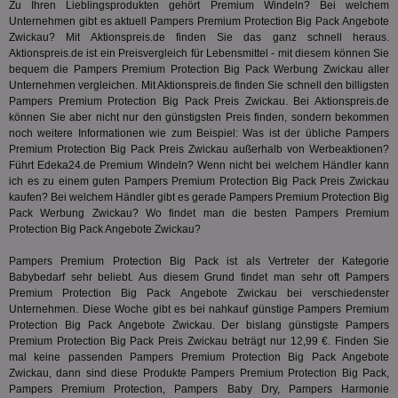
un
Zu Ihren Lieblingsprodukten gehört Premium Windeln? Bei welchem
verwen
zu 
eindeu
Unternehmen gibt es aktuell Pampers Premium Protection Big Pack Angebote
zu unt
Zwickau? Mit Aktionspreis.de finden Sie das ganz schnell heraus.
tuuid_lu
.360yield.com
3 Monate
Ent
indem e
Aktionspreis.de ist ein Preisvergleich für Lebensmittel - mit diesem können Sie
Bes
generi
Bid
als Cli
bequem die Pampers Premium Protection Big Pack Werbung Zwickau aller
Bes
zugewi
Unternehmen vergleichen. Mit Aktionspreis.de finden Sie schnell den billigsten
Web
ist in j
Pampers Premium Protection Big Pack Preis Zwickau. Bei Aktionspreis.de
kan
Seiten
Bid
können Sie aber nicht nur den günstigsten Preis finden, sondern bekommen
auf ein
We
enthal
noch weitere Informationen wie zum Beispiel: Was ist der übliche Pampers
sic
zur Be
Premium Protection Big Pack Preis Zwickau außerhalb von Werbeaktionen?
Bes
Besuche
Führt
Edeka24.de
Premium Windeln? Wenn nicht bei welchem Händler kann
Anz
und
sie
Kampa
ich es zu einem guten Pampers Premium Protection Big Pack Preis Zwickau
für die 
kaufen? Bei welchem Händler gibt es gerade Pampers Premium Protection Big
TDCPM
1 Jahr
Die
The Trade Desk Inc.
Analys
Pack Werbung Zwickau? Wo findet man die besten Pampers Premium
Inf
.adsrvr.org
verwen
der
Protection Big Pack Angebote Zwickau?
Web
Wer
Pampers Premium Protection Big Pack ist als Vertreter der Kategorie
En
Babybedarf
sehr beliebt. Aus diesem Grund findet man sehr oft Pampers
mög
Bes
Premium Protection Big Pack Angebote Zwickau bei verschiedenster
ges
Unternehmen. Diese Woche gibt es bei nahkauf günstige Pampers Premium
Protection Big Pack Angebote Zwickau. Der bislang günstigste Pampers
uid-bp-36033
.ads.stickyadstv.com
2 Monate
Die
Premium Protection Big Pack Preis Zwickau beträgt nur 12,99 €. Finden Sie
Nut
Int
mal keine passenden Pampers Premium Protection Big Pack Angebote
Web
Zwickau, dann sind diese Produkte Pampers Premium Protection Big Pack,
ab,
Pampers Premium Protection, Pampers Baby Dry, Pampers Harmonie
Wer