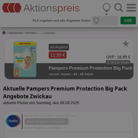
PLZ angeben und alle Angebote finden
/
Babybedarf
/
Windeln
/
...
/ Zwickau
★
ein Angebot
12,99 €
UVP: 18,99 €
0,28 € je Stück
Pampers Premium Protection Big Pack
versch. Sorten - 44 - 68 Stück
Aktuelle Pampers Premium Protection Big Pack
Angebote Zwickau
aktuelle Preise von Samstag, den 08.08.2026
letzte Aktion 16,99 € vor 39 Wochen
kein Angebot verfügbar
keine Prognose verfügbar