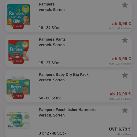
★
Pampers
versch. Sorten
ab 6,99 €
32%
18 - 34 Stück
0,21 - 0,39 € je Stück
★
Pampers Pants
versch. Sorten
ab 6,99 €
32%
15 - 27 Stück
0,26 - 0,47 € je Stück
★
Pampers Baby Dry Big Pack
versch. Sorten
ab 16,99 €
11%
50 - 80 Stück
0,21 - 0,34 € je Stück
★
Pampers Feuchtücher Harmonie
versch. Sorten
UVP 6,79 €
3 x 42 - 48 Stück
0,14 € je Stück