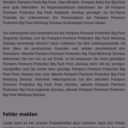
dem
Windeln, Pampers Pants Big Pack, Hipp Windeln,
Pampers Baby Dry Big Pack
Prä
eine gute Alternative. Im Angebotszeitraum bekommen Sie oft Pampers
lie
Premium Protection Big Pack Angebote Zwickau günstiger als No-Name
Produkte der Unternehmen. Ein Preisvergleich der Pampers Premium
3pi
3 Monate
Leg
ID5 Technology Ltd
den
.id5-sync.com
Protection Big Pack Werbung Zwickau ist deswegen immer ratsam.
We
Dri
Sie interessieren sich besonders für die Pampers Premium Protection Big Pack
Bes
We
Angebote Zwickau und die Pampers Premium Protection Big Pack Werbung
kön
Zwickau kommende Woche? Dann markieren Sie Ihre Lieblingsprodukte mit
Ser
dem Stern als persönlichen Favoriten und setzten anschließend den
Hub
Preisalarm. Aktuelle Pampers Premium Protection Big Pack Werbung Zwickau
ber
Wer
bekommen Sie von nun an per Email, so mit verpassen Sie keine günstigen
ge
Pampers Premium Protection Big Pack Preis Zwickau mehr. Mit nur wenigen
Handgriffen sind Sie immer über günstige Pampers Premium Protection Big
PugT
1 Monat
Reg
PubMatic Inc.
Pack Preis Zwickau bzw. eine aktuelle Pampers Premium Protection Big Pack
ID,
.pubmatic.com
Ben
Werbung Zwickau informiert. Aktionspreis.de hat den aktuellen Pampers
wi
Premium Protection Big Pack Preis Zwickau, aktuelle Pampers Premium
Bes
Protection Big Pack Angebote Zwickau, aktuelle Pampers Premium Protection
ide
We
Big Pack Werbung Zwickau.
ver
ver
Anz
Fehler melden
IDSYNC
1 Jahr
Die
Verizon
Inf
Communications Inc.
der
Leider kann es bei unserer Produktvielfalt dazu kommen, dass sich Fehler
.analytics.yahoo.com
Web