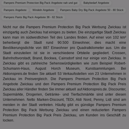
Nutzer
Pampers Premium Protection Big Pack Angebote nah und gut
Babybedarf Angebote
wird, d
tt_viewer
12 Monate 4
Tea
Teads B.V.
bestim
Pampers Angebote
Windeln Angebote
Pampers Baby Dry Big Pack Angebote 50 - 80 Stück
Tage
Coo
.teads.tv
geklick
auf
hilft be
Pampers Pants Big Pack Angebote 36 - 62 Stück
Web
Optimi
Vid
Anzei
Nicht nur die Pampers Premium Protection Big Pack Werbung Zwickau ist
per
und d
einzigartig auch Zwickau hat einiges zu bieten. Die einzigartige Stadt Zwickau
Verstä
adx_ts
1 Jahr
Die
ORTEC B.V.
kann man im südwestlichen Teil des Landes finden. Auf einer von 102 km²
Nutzer
sic
.optinadserving.com
beherbergt die Stadt rund 90.500 Einwohner, dies macht eine
Wer
pi
1 Tag
Dieses 
TradeTracker
Bevölkerungsdichte von 887 Einwohner pro Quadratkilometer aus. Um die
Web
der Er
.pubmatic.com
Stadt einzuteilen ist sie in verschiedene Ortsteile gegliedert. Crossen,
Inform
digitalAudience
1 Jahr
Dig
Social Audience B.V.
Bahnhofsvorstadt, Brand, Bockwa, Cainsdorf sind nur einige von Zwickau. In
das Nu
Coo
.target.digitalaudience.io
auf Web
Zwickau gibt es zahlreiche Sehenswürdigkeiten wie zum Beispiel Robert-
dig
verfolg
Schumann-Haus, August Horch Museum, Kunstsammlungen. Bei
Onl
Besuch
Er
Aktionspreis.de finden Sie aktuell 53 Verkaufsstellen von 23 Unternehmen in
Geräte
zu 
Market
Zwickau im Preisvergleich. Die Pampers Premium Protection Big Pack
Angebote Zwickau und den Pampers Premium Protection Big Pack Preis
tuuid
.360yield.com
3 Monate
Die
_ga
1 Jahr 1
Dieser
Google LLC
Zwickau aller Händler finden Sie immer aktuell auf Aktionspreis.de. Discounter,
hau
Monat
ist mit
.aktionspreis.de
bid
Supermärkte, Drogerien, Getränke- und Tierfachmärkte sind unter diesen
Univers
Wer
verknüp
Unternehmen. Netto Marken-Discount, TEDi, Aldi Nord, Penny, Lidl sind am
Web
eine wi
meisten in der Stadt vertreten. Häufig gibt es günstige Pampers Premium
rel
Aktuali
Protection Big Pack Werbung Zwickau und einen reduzierten Pampers
am häu
viewer
1 Jahr
Wir
ORTEC B.V.
verwen
Premium Protection Big Pack Preis Zwickau, um Kunden ins Geschäft zu
ve
.optinadserving.com
Analys
locken.
Bes
Google
Inf
Cookie