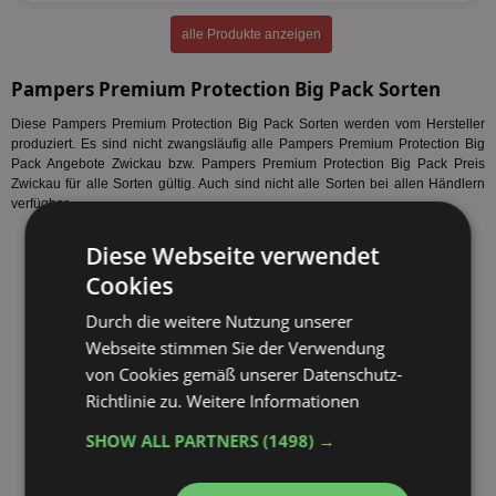
alle Produkte anzeigen
Pampers Premium Protection Big Pack Sorten
Diese Pampers Premium Protection Big Pack Sorten werden vom Hersteller
produziert. Es sind nicht zwangsläufig alle Pampers Premium Protection Big
Pack Angebote Zwickau bzw. Pampers Premium Protection Big Pack Preis
Zwickau für alle Sorten gültig. Auch sind nicht alle Sorten bei allen Händlern
verfügbar.
Pampers Premium Protection Big Pack 3 68 Stück
Diese Webseite verwendet
Pampers Premium Protection Big Pack 4 58 Stück
Cookies
Pampers Premium Protection Big Pack 5 50 Stück
Pampers Premium Protection Big Pack 6 44 Stück
Durch die weitere Nutzung unserer
Webseite stimmen Sie der Verwendung
fehlende Sorte melden
von Cookies gemäß unserer Datenschutz-
Richtlinie zu.
Weitere Informationen
SHOW ALL PARTNERS
(1498) →