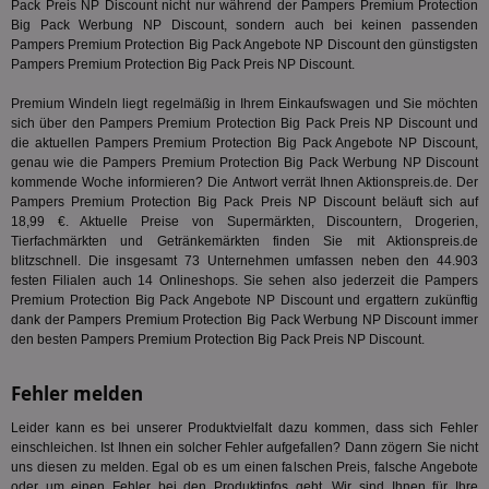
Pack Preis NP Discount nicht nur während der Pampers Premium Protection
lie
Big Pack Werbung NP Discount, sondern auch bei keinen passenden
3pi
3 Monate
Leg
ID5 Technology Ltd
Pampers Premium Protection Big Pack Angebote NP Discount den günstigsten
den
.id5-sync.com
Pampers Premium Protection Big Pack Preis NP Discount.
We
Dri
Bes
Premium Windeln liegt regelmäßig in Ihrem Einkaufswagen und Sie möchten
We
sich über den Pampers Premium Protection Big Pack Preis NP Discount und
kön
die aktuellen Pampers Premium Protection Big Pack Angebote NP Discount,
Ser
Hub
genau wie die Pampers Premium Protection Big Pack Werbung NP Discount
ber
kommende Woche informieren? Die Antwort verrät Ihnen Aktionspreis.de. Der
Wer
Pampers Premium Protection Big Pack Preis NP Discount beläuft sich auf
ge
18,99 €. Aktuelle Preise von Supermärkten, Discountern, Drogerien,
PugT
1 Monat
Reg
PubMatic Inc.
Tierfachmärkten und Getränkemärkten finden Sie mit Aktionspreis.de
ID,
.pubmatic.com
blitzschnell. Die insgesamt 73 Unternehmen umfassen neben den 44.903
Ben
festen Filialen auch 14 Onlineshops. Sie sehen also jederzeit die Pampers
wi
Bes
Premium Protection Big Pack Angebote NP Discount und ergattern zukünftig
ide
dank der Pampers Premium Protection Big Pack Werbung NP Discount immer
We
den besten Pampers Premium Protection Big Pack Preis NP Discount.
ver
ver
Anz
Fehler melden
IDSYNC
1 Jahr
Die
Verizon
Inf
Communications Inc.
Leider kann es bei unserer Produktvielfalt dazu kommen, dass sich Fehler
der
.analytics.yahoo.com
einschleichen. Ist Ihnen ein solcher Fehler aufgefallen? Dann zögern Sie nicht
Web
uns diesen zu melden. Egal ob es um einen falschen Preis, falsche Angebote
Wer
En
oder um einen Fehler bei den Produktinfos geht. Wir sind Ihnen für Ihre