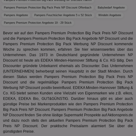
Teads B.V.
Pampers Premium Protection Big Pack Werbung NP Discount Hamm
bestim
Tage
Coo
.teads.tv
geklick
auf
Pampers Premium Protection Big Pack Preis NP Discount Offenbach
Babybedarf Angebote
hilft be
Web
Optimi
Pampers Angebote
Pampers Feuchtücher Angebote 5 x 52 Stück
Windeln Angebote
Vid
Anzei
per
und d
Pampers Premium Protection Angebote 19 - 29 Stück
Verstä
adx_ts
1 Jahr
Die
ORTEC B.V.
Nutzer
Bevor wir auf den Pampers Premium Protection Big Pack Preis NP Discount
sic
.optinadserving.com
Wer
und die Pampers Premium Protection Big Pack Angebote NP Discount und die
pi
1 Tag
Dieses 
TradeTracker
Web
Pampers Premium Protection Big Pack Werbung NP Discount kommende
der Er
.pubmatic.com
Inform
Woche zu sprechen kommen, erfahren Sie hier wissenswertes über das
digitalAudience
1 Jahr
Dig
Social Audience B.V.
das Nu
Unternehmen. Das 1973 in Deutschland gegründete Unternehmen NP
Coo
.target.digitalaudience.io
auf Web
dig
Discount ist heute als EDEKA Minden-Hannover Stiftung & Co. KG tätig. Den
verfolg
Onl
Besuch
Discounter gründete Unbekannt ehemals als Discounter. Das Unternehmen
Er
Geräte
{UNTERNEHMEN] beherbergt seinen Hauptsitz in der Stadt Minden. Durch
zu 
Market
diesen Status werden Pampers Premium Protection Big Pack Preis NP
tuuid
.360yield.com
3 Monate
Die
Discount und die regelmäßige Pampers Premium Protection Big Pack
_ga
1 Jahr 1
Dieser
Google LLC
hau
Monat
ist mit
.aktionspreis.de
Werbung NP Discount positiv beeinflusst. EDEKA Minden-Hannover Stiftung &
bid
Univers
Co. KG bietet seinen Kunden eine Vielzahl von Eigenmarken wie z.B. elkos,
Wer
verknüp
Web
EDEKA, EDEKA Bio, GUT&GÜNSTIG. Darüber hinaus gibt es aber auch
eine wi
rel
Aktuali
günstige Preise bei Markenprodukten wie den Pampers Premium Protection
am häu
Big Pack Preis NP Discount. Pampers Premium Protection Big Pack Angebote
viewer
1 Jahr
Wir
ORTEC B.V.
verwen
NP Discount finden Sie ohne lästige Supermarkt Prospekte auf Aktionspreis.de
ve
.optinadserving.com
Analys
Bes
und dazu noch stets den aktuellen Pampers Premium Protection Big Pack
Google
Inf
Cookie
Preis NP Discount. Der praktische Preisalarm alarmiert Sie über die
un
verwen
günstigsten Preise.
zu 
eindeu