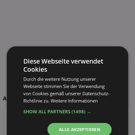
Diese Webseite verwendet
Cookies
Durch die weitere Nutzung unserer
Webseite stimmen Sie der Verwendung
von Cookies gemäß unserer Datenschutz-
Aktuelle TOP-Händler
Richtlinie zu.
Weitere Informationen
SHOW ALL PARTNERS
(1498) →
147
Angebote
73
Angebote
50 Tiefstpreise
25 Tiefstpreise
ALLE AKZEPTIEREN
62
Angebote
78
Angebote