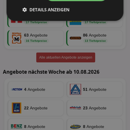
19 Tiefstpreise
18 Tiefstpreise
DETAILS ANZEIGEN
34
Angebote
36
Angebote
Unbedingt
Performance
17 Tiefstpreise
17 Tiefstpreise
erforderlich
63
Angebote
86
Angebote
16 Tiefstpreise
13 Tiefstpreise
Targeting
Funktionalität
Alle aktuellen Angebote anzeigen
Angebote nächste Woche ab 10.08.2026
Unklassifizierte
4
Angebote
51
Angebote
22
Angebote
23
Angebote
Unbedingt erforderlich
Performance
Targeting
Funktionalität
Unklassifizierte
8
Angebote
8
Angebote