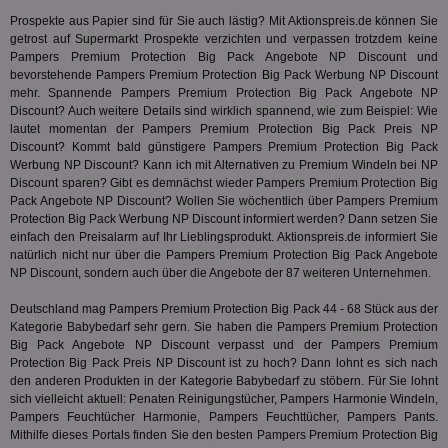
zu unt
tuuid_lu
.360yield.com
3 Monate
Ent
indem e
Prospekte aus Papier sind für Sie auch lästig? Mit Aktionspreis.de können Sie
Bes
generi
getrost auf Supermarkt Prospekte verzichten und verpassen trotzdem keine
Bid
als Cli
Pampers Premium Protection Big Pack Angebote NP Discount und
Bes
zugewi
Web
bevorstehende Pampers Premium Protection Big Pack Werbung NP Discount
ist in j
kan
Seiten
mehr. Spannende Pampers Premium Protection Big Pack Angebote NP
Bid
auf ein
Discount? Auch weitere Details sind wirklich spannend, wie zum Beispiel: Wie
We
enthal
lautet momentan der Pampers Premium Protection Big Pack Preis NP
sic
zur Be
Bes
Besuche
Discount? Kommt bald günstigere Pampers Premium Protection Big Pack
Anz
und
Werbung NP Discount? Kann ich mit Alternativen zu Premium Windeln bei NP
sie
Kampa
Discount sparen? Gibt es demnächst wieder Pampers Premium Protection Big
für die 
TDCPM
1 Jahr
Die
Pack Angebote NP Discount? Wollen Sie wöchentlich über Pampers Premium
The Trade Desk Inc.
Analys
Inf
.adsrvr.org
verwen
Protection Big Pack Werbung NP Discount informiert werden? Dann setzen Sie
der
einfach den Preisalarm auf Ihr Lieblingsprodukt. Aktionspreis.de informiert Sie
Web
natürlich nicht nur über die Pampers Premium Protection Big Pack Angebote
Wer
En
NP Discount, sondern auch über die Angebote der 87 weiteren Unternehmen.
mög
Bes
Deutschland mag Pampers Premium Protection Big Pack 44 - 68 Stück aus der
ges
Kategorie
Babybedarf
sehr gern. Sie haben die Pampers Premium Protection
uid-bp-36033
.ads.stickyadstv.com
2 Monate
Die
Big Pack Angebote NP Discount verpasst und der Pampers Premium
Nut
Protection Big Pack Preis NP Discount ist zu hoch? Dann lohnt es sich nach
Int
den anderen Produkten in der Kategorie
Babybedarf
zu stöbern. Für Sie lohnt
Web
ab,
sich vielleicht aktuell: Penaten Reinigungstücher, Pampers Harmonie Windeln,
Wer
Pampers Feuchtücher Harmonie, Pampers Feuchttücher, Pampers Pants.
dem
Mithilfe dieses Portals finden Sie den besten Pampers Premium Protection Big
Prä