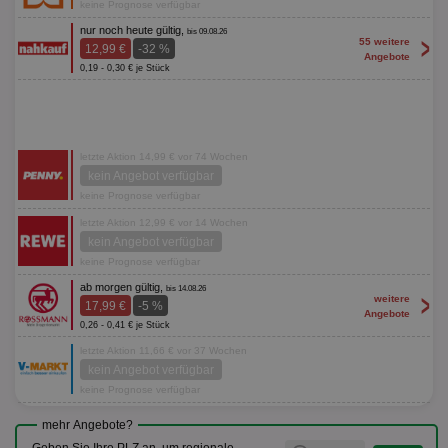
keine Prognose verfügbar
nur noch heute gültig,
bis 09.08.26
>
55 weitere
12,99 €
-32 %
Angebote
0,19 - 0,30 € je Stück
letzte Aktion 14,99 € vor 74 Wochen
kein Angebot verfügbar
keine Prognose verfügbar
letzte Aktion 12,99 € vor 14 Wochen
kein Angebot verfügbar
keine Prognose verfügbar
ab morgen gültig,
bis 14.08.26
>
weitere
17,99 €
-5 %
Angebote
0,26 - 0,41 € je Stück
letzte Aktion 11,66 € vor 37 Wochen
kein Angebot verfügbar
keine Prognose verfügbar
mehr Angebote?