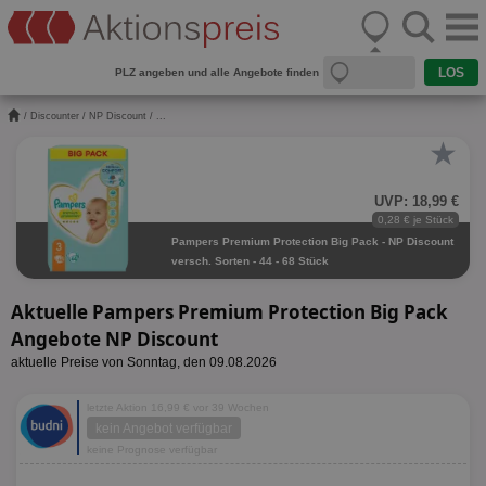
PLZ angeben und alle Angebote finden
/
Discounter
/
NP Discount
/ ...
★
UVP: 18,99 €
0,28 € je Stück
Pampers Premium Protection Big Pack - NP Discount
versch. Sorten - 44 - 68 Stück
Aktuelle Pampers Premium Protection Big Pack
Angebote NP Discount
aktuelle Preise von Sonntag, den 09.08.2026
letzte Aktion 16,99 € vor 39 Wochen
kein Angebot verfügbar
keine Prognose verfügbar