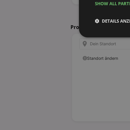
SHOW ALL PAR
DETAILS ANZ
Prospekte in Ihrer Nähe
Unbedingt
erforderlich
Unbed
Unbedingt erforderli
Kontoverwaltung. Oh
Name
identifier
securitytoken