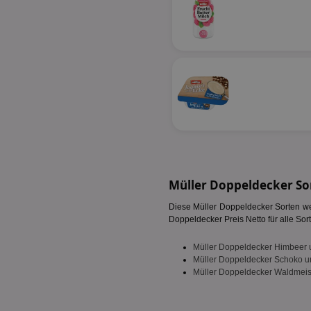
fw_ts
receive-cookie-dep
__gpi
wfivefivec
uid-bp-892
KADUSERCOOKIE
receive-cookie-dep
pi
__eoi
A3
uid-bp-717
_ga
tt_viewer
uid-bp-23329
i
adx_ts
Müller Doppeldecker So
uid-bp-951
Diese Müller Doppeldecker Sorten wer
digitalAudience
receive-cookie-dep
Doppeldecker Preis Netto für alle Sort
APC
Müller Doppeldecker Himbeer u
tuuid
Müller Doppeldecker Schoko un
Müller Doppeldecker Waldmeist
viewer