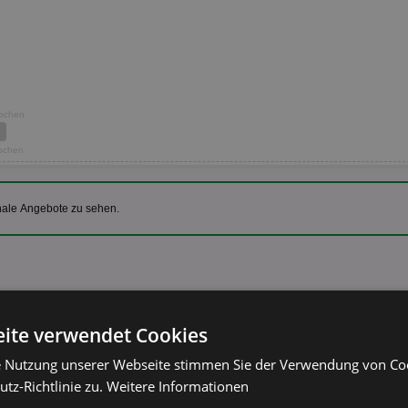
Wochen
Wochen
nale Angebote zu sehen.
Götterspeise
ite verwendet Cookies
Dr. Oetker Götterspeise
versch. Sorten
e Nutzung unserer Webseite stimmen Sie der Verwendung von C
tz-Richtlinie zu.
Weitere Informationen