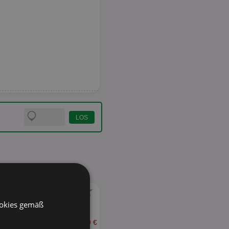
★
ookies gemäß
ab 0,39 €