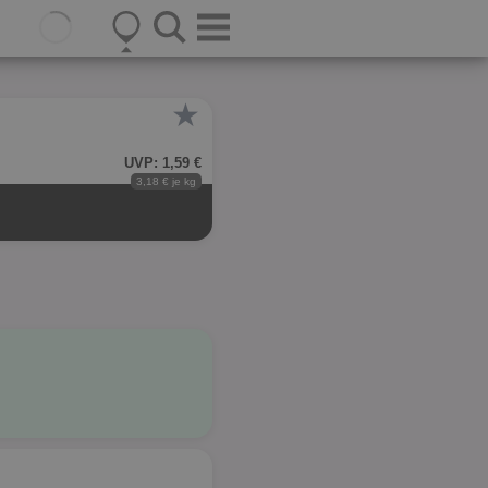
★
UVP: 1,59 €
3,18 € je kg