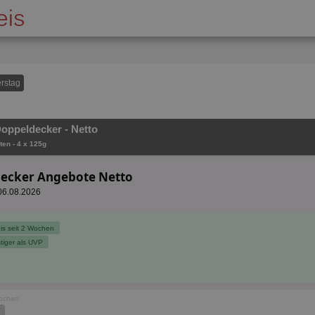
rstag
Doppeldecker - Netto
ten - 4 x 125g
decker Angebote Netto
 06.08.2026
reis seit 2 Wochen
tiger als UVP
Wochen