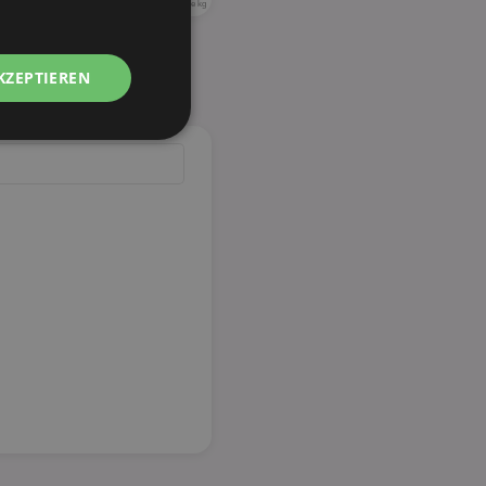
2,60 € je kg
KZEPTIEREN
Unklassifizierte
zierte
meldung und die
wendet werden.