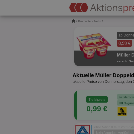
/
Discounter
/
Netto
/ ...
ab Donne
0,99 €
Müller 
versch. Sor
Aktuelle Müller Doppel
aktuelle Preise von Donnerstag, den
tiefster P
Tiefstpreis
38 % güns
0,99 €
letzte Aktion 0,99 € vor 17 
kein Angebot verfügbar