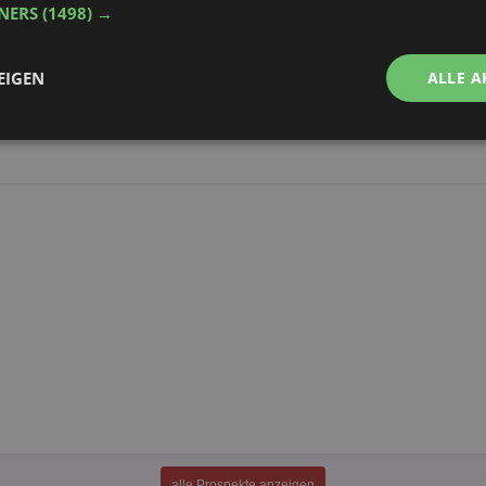
150g
TNERS
(1498) →
alle Produkte anzeigen
EIGEN
ALLE A
Performance
Targeting
Funktionalität
ingt erforderlich
Performance
Targeting
Funktionalität
Unklassifi
che Cookies ermöglichen wesentliche Kernfunktionen der Website wie die Benutzeran
ne die unbedingt erforderlichen Cookies kann die Website nicht ordnungsgemäß ver
Provider
/
Domäne
Ablaufdatum
Beschreibung
aktionspreis.de
1 Jahr
Login speichern
aktionspreis.de
1 Jahr
Login speichern
alle Prospekte anzeigen