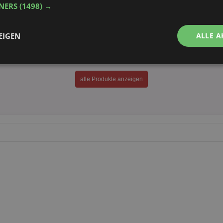
150g
TNERS
(1498) →
Dr. Oetker Götterspeise Minis
versch. Sorten
EIGEN
ALLE A
6 x 50g
Performance
Targeting
Funktionalität
alle Produkte anzeigen
ingt erforderlich
Performance
Targeting
Funktionalität
Unklassifi
che Cookies ermöglichen wesentliche Kernfunktionen der Website wie die Benutzeran
ne die unbedingt erforderlichen Cookies kann die Website nicht ordnungsgemäß ver
Provider
/
Domäne
Ablaufdatum
Beschreibung
aktionspreis.de
1 Jahr
Login speichern
aktionspreis.de
1 Jahr
Login speichern