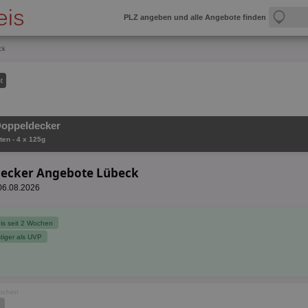
PLZ angeben und alle Angebote finden
ck
t
Doppeldecker
ten - 4 x 125g
decker Angebote Lübeck
 06.08.2026
reis seit 2 Wochen
tiger als UVP
Wochen