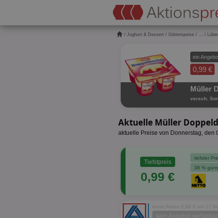
/
Joghurt & Dessert
/
Götterspeise
/
...
/ Lübe
ein Angebo
0,99 €
Müller 
versch. Sor
Aktuelle Müller Doppel
aktuelle Preise von Donnerstag, den
tiefster P
Tiefstpreis
38 % güns
0,99 €
letzte Aktion 0,99 € vor 17 
kein Angebot verfügbar