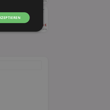
2,60 € je kg
★
KZEPTIEREN
ab 1,39 €
4,63 € je kg
Unklassifizierte
zierte
meldung und die
wendet werden.