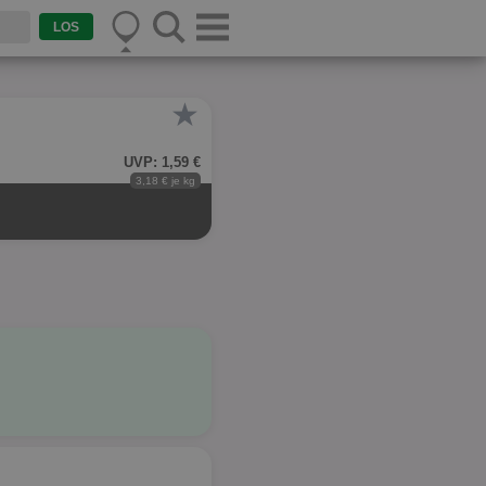
★
UVP: 1,59 €
3,18 € je kg