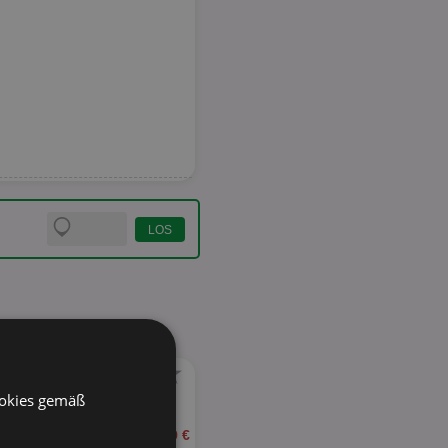
★
ookies gemäß
ab 0,39 €