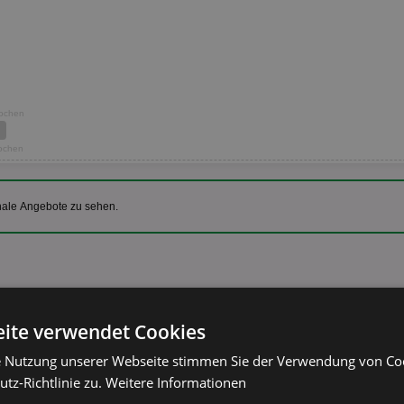
Wochen
Wochen
nale Angebote zu sehen.
Götterspeise
ite verwendet Cookies
Dr. Oetker Götterspeise
versch. Sorten
e Nutzung unserer Webseite stimmen Sie der Verwendung von C
tz-Richtlinie zu.
Weitere Informationen