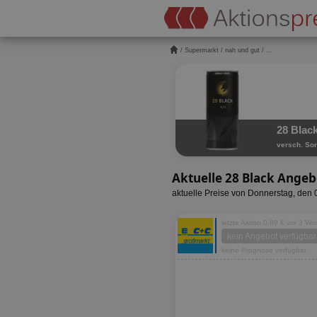
/
Supermarkt
/
nah und gut
/ ...
28 Black
versch. Sor
Aktuelle 28 Black Angeb
aktuelle Preise von Donnerstag, den
letzte Aktion 0,89 € vor 3 W
kein Angebot verfügbar
keine Prognose verfügbar