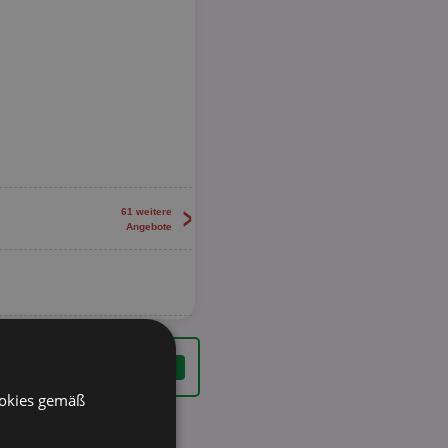
>
61 weitere
Angebote
ookies gemäß