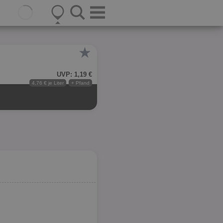
★
UVP: 1,19 €
4,76 € je Liter
+ Pfand