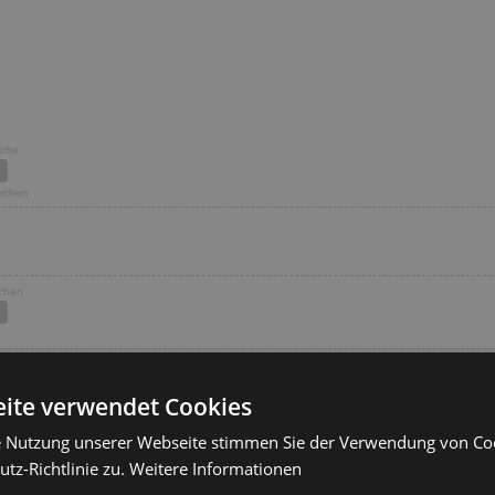
oche
Wochen
ochen
ite verwendet Cookies
nale Angebote zu sehen.
e Nutzung unserer Webseite stimmen Sie der Verwendung von C
tz-Richtlinie zu.
Weitere Informationen