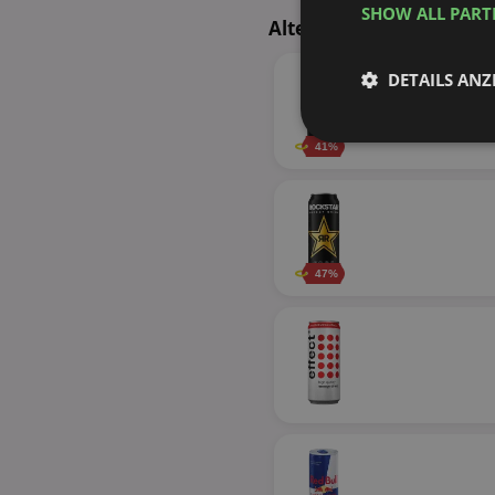
SHOW ALL PAR
Alternative Produkte - 
DETAILS ANZ
Unbedingt
41%
erforderlich
47%
Unbed
Unbedingt erforderli
Kontoverwaltung. Oh
Name
identifier
securitytoken