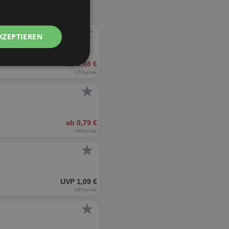
★
KZEPTIEREN
ab 0,88 €
Unklassifizierte
1,76 € je Liter
★
ab 0,79 €
1,58 € je Liter
★
zierte
meldung und die
wendet werden.
UVP 1,09 €
3,30 € je Liter
★