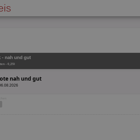
 - nah und gut
ten - 0,25l
ote nah und gut
 06.08.2026
ochen