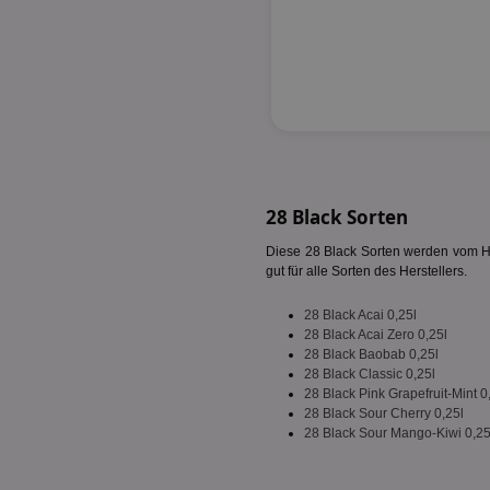
fw_ts
receive-cookie-dep
__gpi
wfivefivec
uid-bp-892
KADUSERCOOKIE
receive-cookie-dep
pi
__eoi
A3
uid-bp-717
_ga
28 Black Sorten
tt_viewer
uid-bp-23329
i
Diese 28 Black Sorten werden vom Her
gut für alle Sorten des Herstellers.
adx_ts
uid-bp-951
28 Black Acai 0,25l
digitalAudience
receive-cookie-dep
28 Black Acai Zero 0,25l
28 Black Baobab 0,25l
APC
28 Black Classic 0,25l
tuuid
28 Black Pink Grapefruit-Mint 0
28 Black Sour Cherry 0,25l
28 Black Sour Mango-Kiwi 0,25
viewer