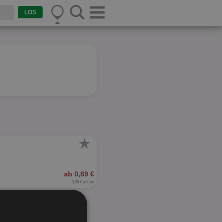
★
ab 0,89 €
3,56 € je Liter