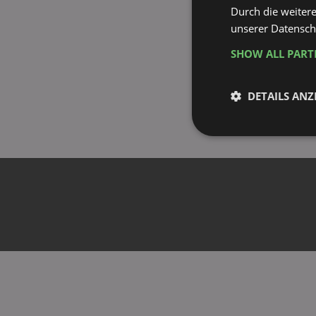
Durch die weiter
unserer Datenschu
SHOW ALL PAR
DETAILS ANZ
Unbedingt
erforderlich
Unbed
Unbedingt erforderli
Kontoverwaltung. Oh
Name