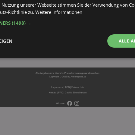
e Nutzung unserer Webseite stimmen Sie der Verwendung von C
tz-Richtlinie zu.
Weitere Informationen
TNERS
(1498) →
EIGEN
ALLE A
Performance
Targeting
Funktionalität
Alle Angaben ohne Gewähr. Preise können regional abweichen.
Copyright © 2026 by Aktionspreis.de
Hersteller/Gruppe-ID: 1077
Impressum
|
AGB
|
Datenschutz
Kontakt
|
FAQ
|
Cookie-Einstellungen
follow us:
ingt erforderlich
Performance
Targeting
Funktionalität
Unklassifi
che Cookies ermöglichen wesentliche Kernfunktionen der Website wie die Benutzeran
ne die unbedingt erforderlichen Cookies kann die Website nicht ordnungsgemäß ver
Provider
/
Domäne
Ablaufdatum
Beschreibung