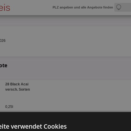
PLZ angeben und alle Angebote finden
2026
ote
28 Black Acai
versch. Sorten
0,25l
ite verwendet Cookies