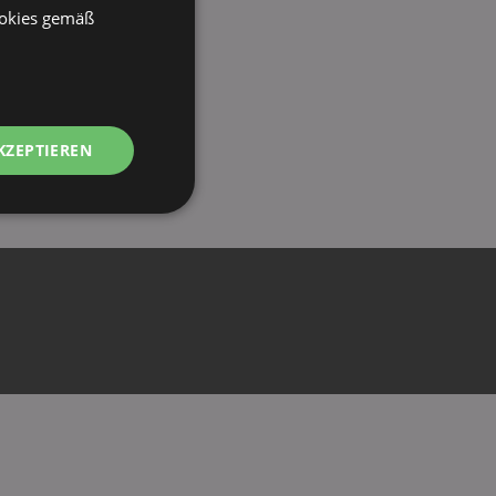
ookies gemäß
KZEPTIEREN
Unklassifizierte
zierte
meldung und die
wendet werden.