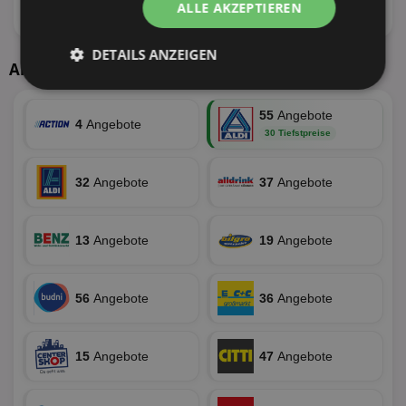
ALLE AKZEPTIEREN
22 Tiefstpreise
19 Tiefstpreise
DETAILS ANZEIGEN
Aktuelle Angebote
Unbedingt
Performance
erforderlich
55
Angebote
4
Angebote
30 Tiefstpreise
Targeting
Funktionalität
32
Angebote
37
Angebote
13
Angebote
19
Angebote
Unklassifizierte
56
Angebote
36
Angebote
15
Angebote
47
Angebote
Unbedingt erforderlich
Performance
Targeting
Funktionalität
Unklassifizierte