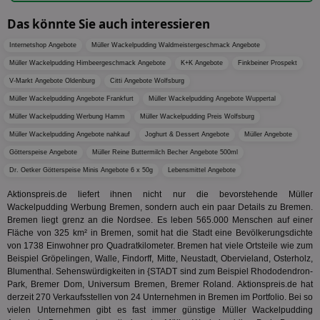
un
verwen
zu 
eindeu
Das könnte Sie auch interessieren
zu unt
tuuid_lu
.360yield.com
3 Monate
Ent
indem e
Bes
generi
Internetshop Angebote
Müller Wackelpudding Waldmeistergeschmack Angebote
Bid
als Cli
Bes
Müller Wackelpudding Himbeergeschmack Angebote
K+K Angebote
Finkbeiner Prospekt
zugewi
Web
ist in j
V-Markt Angebote Oldenburg
Citti Angebote Wolfsburg
kan
Seiten
Bid
auf ein
Müller Wackelpudding Angebote Frankfurt
Müller Wackelpudding Angebote Wuppertal
We
enthal
sic
zur Be
Müller Wackelpudding Werbung Hamm
Müller Wackelpudding Preis Wolfsburg
Bes
Besuche
Anz
und
Müller Wackelpudding Angebote nahkauf
Joghurt & Dessert Angebote
Müller Angebote
sie
Kampa
Götterspeise Angebote
Müller Reine Buttermilch Becher Angebote 500ml
für die 
TDCPM
1 Jahr
Die
The Trade Desk Inc.
Analys
Dr. Oetker Götterspeise Minis Angebote 6 x 50g
Lebensmittel Angebote
Inf
.adsrvr.org
verwen
der
Web
Aktionspreis.de liefert ihnen nicht nur die bevorstehende Müller
Wer
Wackelpudding Werbung Bremen, sondern auch ein paar Details zu Bremen.
En
Bremen liegt grenz an die Nordsee. Es leben 565.000 Menschen auf einer
mög
Fläche von 325 km² in Bremen, somit hat die Stadt eine Bevölkerungsdichte
Bes
ges
von 1738 Einwohner pro Quadratkilometer. Bremen hat viele Ortsteile wie zum
Beispiel Gröpelingen, Walle, Findorff, Mitte, Neustadt, Obervieland, Osterholz,
uid-bp-36033
.ads.stickyadstv.com
2 Monate
Die
Blumenthal. Sehenswürdigkeiten in {STADT sind zum Beispiel Rhododendron-
Nut
Int
Park, Bremer Dom, Universum Bremen, Bremer Roland. Aktionspreis.de hat
Web
derzeit 270 Verkaufsstellen von 24 Unternehmen in Bremen im Portfolio. Bei so
ab,
vielen Unternehmen gibt es fast immer günstige Müller Wackelpudding
Wer