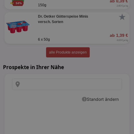
ab 0,39 €
34%
150g
2,60 € je kg
★
Dr. Oetker Götterspeise Minis
versch. Sorten
ab 1,39 €
6 x 50g
4,63 € je kg
alle Produkte anzeigen
Prospekte in Ihrer Nähe