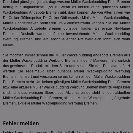
Der dabei günstigste jemals dagewesene Müller Wackelpudding Preis Bremen
Wer
En
betrug nur unglaubliche 1,59 €. Wenn es aktuell keine günstigen Müller
mög
Wackelpudding Angebote Bremen gibt, dann können Sie von Alternativen wie
Bes
Dr. Oetker Götterspeise, Dr. Oetker Götterspeise Minis, Müller Wackelpudding,
ges
Müller Doppeldecker profitieren. Im Aktionszeitraum können Sie die Müller
TestIfCookieP
1 Jahr 1
Die
Smart AdServer SAS
Wackelpudding Angebote Bremen günstiger kaufen als einige No-Name
Monat
ve
.smartadserver.com
Produkte. Deshalb warten auf eine bevorstehende Müller Wackelpudding
Wer
Werbung Bremen und ein anschließender Preisvergleich lohnt sich wohl
Web
rel
immer.
KRTBCOOKIE_80
3 Monate
Die
PubMatic, Inc.
Sie möchten immer schnell die Müller Wackelpudding Angebote Bremen aus
We
.pubmatic.com
der Müller Wackelpudding Werbung Bremen finden? Markieren Sie einfach
um 
Onl
das gewünschte Produkt mit dem Stern und setzen Sie den Preisalarm. Jetzt
Kam
werden Sie regelmäßig über günstige Müller Wackelpudding Werbung
ind
Bremen informiert und verpassen so mit keinen billigen Müller Wackelpudding
ide
Preis Bremen mehr. Um keinen günstigen Müller Wackelpudding Preis Bremen
Nut
int
bzw. eine aktuelle Müller Wackelpudding Werbung Bremen mehr zu verpassen
ein
sind nur diese wenigen Steps nötig. Aktionspreis.de steht für den aktuellen
ang
Müller Wackelpudding Preis Bremen, aktuelle Müller Wackelpudding Angebote
kan
Anz
Bremen, aktuelle Müller Wackelpudding Werbung Bremen.
und
und
We
wer
Fehler melden
Anz
Ben
Leider kann es bei unserer Produktvielfalt dazu kommen, dass sich Fehler