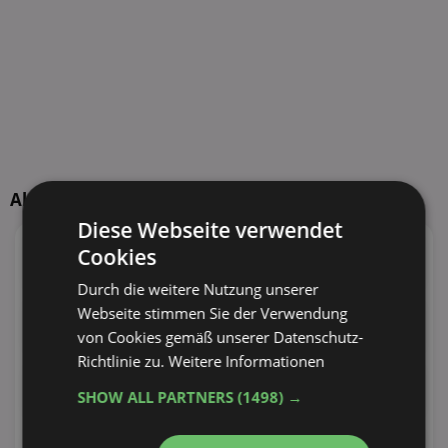
Aktuelle TOP-Händler
Diese Webseite verwendet
95
Angebote
55
Angebote
Cookies
38 Tiefstpreise
30 Tiefstpreise
Durch die weitere Nutzung unserer
Webseite stimmen Sie der Verwendung
100
Angebote
110
Angebote
von Cookies gemäß unserer Datenschutz-
30 Tiefstpreise
29 Tiefstpreise
Richtlinie zu.
Weitere Informationen
73
Angebote
100
Angebote
SHOW ALL PARTNERS
(1498) →
27 Tiefstpreise
24 Tiefstpreise
62
Angebote
34
Angebote