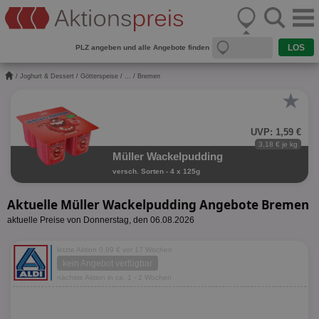
PLZ angeben und alle Angebote finden
/
Joghurt & Dessert
/
Götterspeise
/
...
/ Bremen
★
UVP: 1,59 €
3,18 € je kg
Müller Wackelpudding
versch. Sorten - 4 x 125g
Aktuelle Müller Wackelpudding Angebote Bremen
aktuelle Preise von Donnerstag, den 06.08.2026
letzte Aktion 0,99 € vor 17 Wochen
kein Angebot verfügbar
nächste Aktion in ca. 1 - 2 Wochen