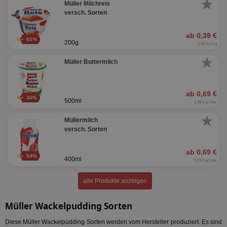
★
Müller Milchreis
versch. Sorten
ab 0,39 €
61%
200g
1,95 € je kg
★
Müller Buttermilch
ab 0,69 €
30%
500ml
1,38 € je Liter
★
Müllermilch
versch. Sorten
ab 0,69 €
54%
400ml
1,73 € je Liter
alle Produkte anzeigen
Müller Wackelpudding Sorten
Diese Müller Wackelpudding Sorten werden vom Hersteller produziert. Es sind