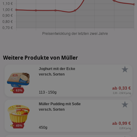
Weitere Produkte von Müller
★
Joghurt mit der Ecke
versch. Sorten
ab 0,33 €
63%
113 - 150g
2,20 - 2,92 € je kg
★
Müller Pudding mit Soße
versch. Sorten
ab 0,99 €
45%
450g
2,20 € je kg