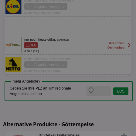
letzte Aktion 0,99 € vor 24 Wochen
kein Angebot verfügbar
keine Prognose verfügbar
nur noch heute gültig,
bis 09.08.26
>
direkt zum
1,79 €
Onlineshop
3,58 € je kg
letzte Aktion 0,99 € vor 8 Wochen
kein Angebot verfügbar
keine Prognose verfügbar
mehr Angebote?
Geben Sie Ihre PLZ an, um regionale
Angebote zu sehen.
Alternative Produkte - Götterspeise
★
Dr. Oetker Götterspeise