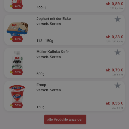
ab 0,89 €
40%
400ml
2,23 € je Liter
★
Joghurt mit der Ecke
versch. Sorten
ab 0,33 €
63%
113 - 150g
2,20 - 2,92 € je kg
★
Müller Kalinka Kefir
versch. Sorten
ab 0,79 €
39%
500g
1,58 € je kg
★
Froop
versch. Sorten
ab 0,35 €
56%
150g
2,33 € je kg
alle Produkte anzeigen