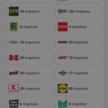
Ben
ver
Nor
sic
44
Angebote
101
Angebote
gen
und
ver
die
8
Angebote
4
Angebote
gut
die
Anm
Ben
Sei
10
Angebote
29
Angebote
CookieScriptConsent
1 Monat
Die
CookieScript
Coo
www.aktionspreis.de
ver
29
Angebote
19
Angebote
Ein
für
spe
Ban
Scr
33
Angebote
77
Angebote
or
fun
35
Angebote
65
Angebote
Name
Provider
Provider
/
Domäne
/
Ablaufdatum
Beschre
Name
Ablaufdatum
Beschreib
6
Angebote
8
Angebote
Domäne
uid-bp-159
StickyADS.tv
2 Monate