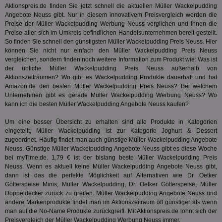
En
Aktionspreis.de finden Sie jetzt schnell die aktuellen Müller Wackelpudding
mög
Angebote Neuss gibt. Nur in diesem innovativem Preisvergleich werden die
Bes
Preise der Müller Wackelpudding Werbung Neuss verglichen und Ihnen die
ges
Preise aller sich im Umkreis befindlichen Handelsunternehmen bereit gestellt.
uid-bp-36033
.ads.stickyadstv.com
2 Monate
Die
So finden Sie schnell den günstigsten Müller Wackelpudding Preis Neuss. Hier
Nut
können Sie nicht nur einfach den Müller Wackelpudding Preis Neuss
Int
Web
vergleichen, sondern finden noch weitere Information zum Produkt wie: Was ist
ab,
der übliche Müller Wackelpudding Preis Neuss außerhalb von
Wer
Aktionszeiträumen? Wo gibt es Wackelpudding Produkte dauerhaft und hat
dem
Amazon.de
den besten Müller Wackelpudding Preis Neuss? Bei welchem
Prä
lie
Unternehmen gibt es gerade Müller Wackelpudding Werbung Neuss? Wo
kann ich die besten Müller Wackelpudding Angebote Neuss kaufen?
3pi
3 Monate
Leg
ID5 Technology Ltd
den
.id5-sync.com
Um eine besser Übersicht zu erhalten sind alle Produkte in Kategorien
We
Dri
eingeteilt, Müller Wackelpudding ist zur Kategorie
Joghurt & Dessert
Bes
zugeordnet. Häufig findet man auch günstige Müller Wackelpudding Angebote
We
Neuss. Günstige Müller Wackelpudding Angebote Neuss gibt es diese Woche
kön
Ser
bei myTime.de. 1,79 € ist der bislang beste Müller Wackelpudding Preis
Hub
Neuss. Wenn es aktuell keine Müller Wackelpudding Angebote Neuss gibt,
ber
dann ist das die perfekte Möglichkeit auf Alternativen wie Dr. Oetker
Wer
Götterspeise Minis, Müller Wackelpudding, Dr. Oetker Götterspeise, Müller
ge
Doppeldecker zurück zu greifen. Müller Wackelpudding Angebote Neuss und
PugT
1 Monat
Reg
PubMatic Inc.
andere Markenprodukte findet man im Aktionszeitraum oft günstiger als wenn
ID,
.pubmatic.com
man auf die No-Name Produkte zurückgreift. Mit Aktionspreis.de lohnt sich der
Ben
wi
Preisvergleich der Müller Wackelpudding Werbung Neuss immer.