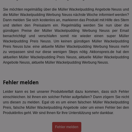
Bes
ide
Sie möchten regelmäßig über die Müller Wackelpudding Angebote Neuss und
We
die Müller Wackelpudding Werbung Neuss nächste Woche informiert werden?
ver
ver
Dann melden Sie sich kostenlos an, markieren das Produkt mit Hilfe des Stern
Anz
und stellen den Preisalarm ein. Regelmäßig werden Sie nun über die
günstigen Preise der Müller Wackelpudding Werbung Neuss per Email
IDSYNC
1 Jahr
Die
Verizon
benachrichtigt und verschlafen somit nie wieder einen super Müller
Inf
Communications Inc.
der
.analytics.yahoo.com
Wackelpudding Preis Neuss. Um keinen günstigen Müller Wackelpudding
Web
Preis Neuss bzw. eine aktuelle Müller Wackelpudding Werbung Neuss mehr
Wer
zu verpassen sind nur diese wenigen Steps nötig. Aktionspreis.de hat den
En
mög
aktuellen Müller Wackelpudding Preis Neuss, aktuelle Müller Wackelpudding
Bes
Angebote Neuss, aktuelle Müller Wackelpudding Werbung Neuss.
ges
TestIfCookieP
1 Jahr 1
Die
Smart AdServer SAS
Monat
ve
.smartadserver.com
Fehler melden
Wer
Web
rel
Leider kann es bei unserer Produktvielfalt dazu kommen, dass sich Fehler
einschleichen. Ist Ihnen ein solcher Fehler aufgefallen? Dann zögern Sie nicht
KRTBCOOKIE_80
3 Monate
Die
PubMatic, Inc.
uns diesen zu melden. Egal ob es um einen falschen Müller Wackelpudding
We
.pubmatic.com
um 
Preis, falsche Müller Wackelpudding Angebote oder um einen Fehler bei den
Onl
Produktinfos geht. Wir sind Ihnen für Ihre Unterstützung sehr dankbar.
Kam
ind
ide
Fehler melden
Nut
int