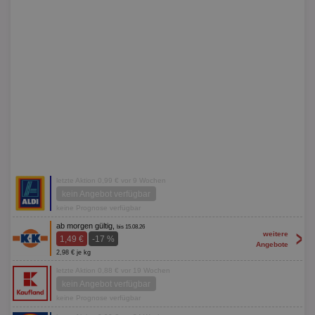
letzte Aktion 0,99 € vor 9 Wochen
kein Angebot verfügbar
keine Prognose verfügbar
ab morgen gültig,
bis 15.08.26
>
weitere
1,49 €
-17 %
Angebote
2,98 € je kg
letzte Aktion 0,88 € vor 19 Wochen
kein Angebot verfügbar
keine Prognose verfügbar