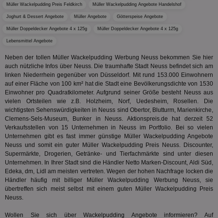
tuuid
.360yield.com
3 Monate
Die
_ga
1 Jahr 1
Dieser
Google LLC
Müller Wackelpudding Preis Feldkirch
Müller Wackelpudding Angebote Handelshof
hau
Monat
ist mit
.aktionspreis.de
bid
Joghurt & Dessert Angebote
Müller Angebote
Götterspeise Angebote
Univers
Wer
verknüp
Web
Müller Doppeldecker Angebote 4 x 125g
Müller Doppeldecker Angebote 4 x 125g
eine wi
rel
Aktuali
Lebensmittel Angebote
am häu
viewer
1 Jahr
Wir
ORTEC B.V.
verwen
ve
.optinadserving.com
Neben der tollen Müller Wackelpudding Werbung Neuss bekommen Sie hier
Analys
Bes
Google
auch nützliche Infos über Neuss. Die traumhafte Stadt Neuss befindet sich am
Inf
Cookie
linken Niederrhein gegenüber von Düsseldorf. Mit rund 153.000 Einwohnern
un
verwen
auf einer Fläche von 100 km² hat die Stadt eine Bevölkerungsdichte von 1530
zu 
eindeu
Einwohner pro Quadratkilometer. Aufgrund seiner Größe besteht Neuss aus
zu unt
tuuid_lu
.360yield.com
3 Monate
Ent
indem e
vielen Ortsteilen wie z.B. Holzheim, Norf, Uedesheim, Rosellen. Die
Bes
generi
wichtigsten Sehenswürdigkeiten in Neuss sind Obertor, Blutturm, Marienkirche,
Bid
als Cli
Bes
Clemens-Sels-Museum, Bunker in Neuss. Aktionspreis.de hat derzeit 52
zugewi
Web
ist in j
Verkaufsstellen von 15 Unternehmen in Neuss im Portfolio. Bei so vielen
kan
Seiten
Unternehmen gibt es fast immer günstige Müller Wackelpudding Angebote
Bid
auf ein
Neuss und somit ein guter Müller Wackelpudding Preis Neuss. Discounter,
We
enthal
sic
Supermärkte, Drogerien, Getränke- und Tierfachmärkte sind unter diesen
zur Be
Bes
Besuche
Unternehmen. In Ihrer Stadt sind die Händler Netto Marken-Discount, Aldi Süd,
Anz
und
Edeka, dm, Lidl am meisten vertreten. Wegen der hohen Nachfrage locken die
sie
Kampa
Händler häufig mit billiger Müller Wackelpudding Werbung Neuss, sie
für die 
TDCPM
1 Jahr
Die
The Trade Desk Inc.
Analys
übertreffen sich meist selbst mit einem guten Müller Wackelpudding Preis
Inf
.adsrvr.org
verwen
Neuss.
der
Web
Wer
Wollen Sie sich über Wackelpudding Angebote informieren? Auf