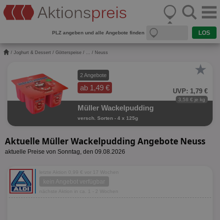
PLZ angeben und alle Angebote finden
/
Joghurt & Dessert
/
Götterspeise
/
...
/ Neuss
★
2 Angebote
ab 1,49 €
UVP: 1,79 €
3,58 € je kg
Müller Wackelpudding
versch. Sorten - 4 x 125g
Aktuelle Müller Wackelpudding Angebote Neuss
aktuelle Preise von Sonntag, den 09.08.2026
letzte Aktion 0,99 € vor 17 Wochen
kein Angebot verfügbar
nächste Aktion in ca. 1 - 2 Wochen