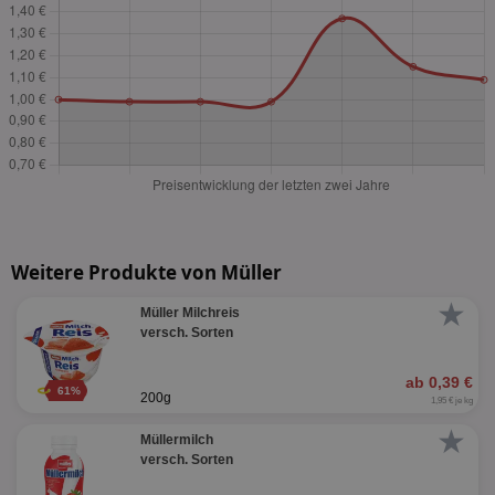
Weitere Produkte von Müller
★
Müller Milchreis
versch. Sorten
ab 0,39 €
61%
200g
1,95 € je kg
★
Müllermilch
versch. Sorten