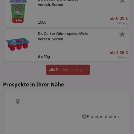
versch. Sorten
ab 0,39 €
34%
150g
2,60 € je kg
★
Dr. Oetker Götterspeise Minis
versch. Sorten
ab 1,39 €
6 x 50g
4,63 € je kg
alle Produkte anzeigen
Prospekte in Ihrer Nähe