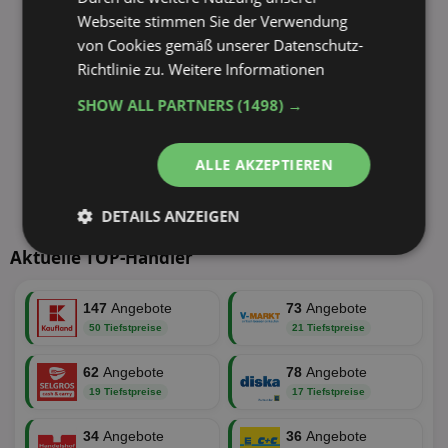
Webseite stimmen Sie der Verwendung
von Cookies gemäß unserer Datenschutz-
Richtlinie zu.
Weitere Informationen
SHOW ALL PARTNERS
(1498) →
ALLE AKZEPTIEREN
DETAILS ANZEIGEN
Aktuelle TOP-Händler
Unbedingt
Performance
erforderlich
147
Angebote
73
Angebote
50 Tiefstpreise
21 Tiefstpreise
Targeting
Funktionalität
62
Angebote
78
Angebote
19 Tiefstpreise
17 Tiefstpreise
Unklassifizierte
34
Angebote
36
Angebote