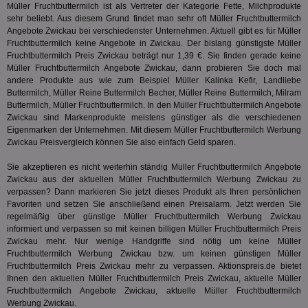
Verizon
Müller Fruchtbuttermilch ist als Vertreter der Kategorie
Fette, Milchprodukte
Inf
Communications Inc.
der
sehr beliebt. Aus diesem Grund findet man sehr oft Müller Fruchtbuttermilch
.analytics.yahoo.com
Web
Angebote Zwickau bei verschiedenster Unternehmen. Aktuell gibt es für Müller
Wer
Fruchtbuttermilch keine Angebote in Zwickau. Der bislang günstigste Müller
En
Fruchtbuttermilch Preis Zwickau beträgt nur 1,39 €. Sie finden gerade keine
mög
Bes
Müller Fruchtbuttermilch Angebote Zwickau, dann probieren Sie doch mal
ges
andere Produkte aus wie zum Beispiel Müller Kalinka Kefir, Landliebe
Buttermilch, Müller Reine Buttermilch Becher,
Müller Reine Buttermilch
, Milram
TestIfCookieP
1 Jahr 1
Die
Smart AdServer SAS
Buttermilch, Müller Fruchtbuttermilch. In den Müller Fruchtbuttermilch Angebote
Monat
ve
.smartadserver.com
Wer
Zwickau sind Markenprodukte meistens günstiger als die verschiedenen
Web
Eigenmarken der Unternehmen. Mit diesem Müller Fruchtbuttermilch Werbung
rel
Zwickau Preisvergleich können Sie also einfach Geld sparen.
KRTBCOOKIE_80
3 Monate
Die
PubMatic, Inc.
We
.pubmatic.com
Sie akzeptieren es nicht weiterhin ständig Müller Fruchtbuttermilch Angebote
um 
Zwickau aus der aktuellen Müller Fruchtbuttermilch Werbung Zwickau zu
Onl
verpassen? Dann markieren Sie jetzt dieses Produkt als Ihren persönlichen
Kam
ind
Favoriten und setzen Sie anschließend einen Preisalarm. Jetzt werden Sie
ide
regelmäßig über günstige Müller Fruchtbuttermilch Werbung Zwickau
Nut
informiert und verpassen so mit keinen billigen Müller Fruchtbuttermilch Preis
int
ein
Zwickau mehr. Nur wenige Handgriffe sind nötig um keine Müller
ang
Fruchtbuttermilch Werbung Zwickau bzw. um keinen günstigen Müller
kan
Fruchtbuttermilch Preis Zwickau mehr zu verpassen. Aktionspreis.de bietet
Anz
Ihnen den aktuellen Müller Fruchtbuttermilch Preis Zwickau, aktuelle Müller
und
und
Fruchtbuttermilch Angebote Zwickau, aktuelle Müller Fruchtbuttermilch
We
Werbung Zwickau.