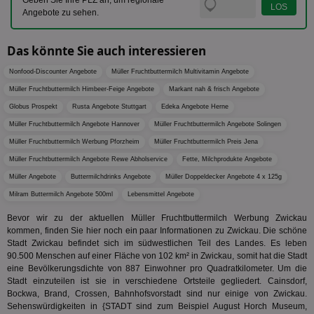
Geben Sie Ihre PLZ an, um regionale
ve
.optinadserving.com
Analys
Angebote zu sehen.
Bes
Google
Inf
Cookie
un
verwen
zu 
eindeu
Das könnte Sie auch interessieren
zu unt
tuuid_lu
.360yield.com
3 Monate
Ent
indem e
Nonfood-Discounter Angebote
Müller Fruchtbuttermilch Multivitamin Angebote
Bes
generi
Bid
als Cli
Müller Fruchtbuttermilch Himbeer-Feige Angebote
Markant nah & frisch Angebote
Bes
zugewi
Web
ist in j
Globus Prospekt
Rusta Angebote Stuttgart
Edeka Angebote Herne
kan
Seiten
Bid
auf ein
Müller Fruchtbuttermilch Angebote Hannover
Müller Fruchtbuttermilch Angebote Solingen
We
enthal
sic
Müller Fruchtbuttermilch Werbung Pforzheim
Müller Fruchtbuttermilch Preis Jena
zur Be
Bes
Besuche
Müller Fruchtbuttermilch Angebote Rewe Abholservice
Fette, Milchprodukte Angebote
Anz
und
sie
Kampa
Müller Angebote
Buttermilchdrinks Angebote
Müller Doppeldecker Angebote 4 x 125g
für die 
TDCPM
1 Jahr
Die
The Trade Desk Inc.
Analys
Milram Buttermilch Angebote 500ml
Lebensmittel Angebote
Inf
.adsrvr.org
verwen
der
Bevor wir zu der aktuellen Müller Fruchtbuttermilch Werbung Zwickau
Web
kommen, finden Sie hier noch ein paar Informationen zu Zwickau. Die schöne
Wer
En
Stadt Zwickau befindet sich im südwestlichen Teil des Landes. Es leben
mög
90.500 Menschen auf einer Fläche von 102 km² in Zwickau, somit hat die Stadt
Bes
eine Bevölkerungsdichte von 887 Einwohner pro Quadratkilometer. Um die
ges
Stadt einzuteilen ist sie in verschiedene Ortsteile gegliedert. Cainsdorf,
uid-bp-36033
.ads.stickyadstv.com
2 Monate
Die
Bockwa, Brand, Crossen, Bahnhofsvorstadt sind nur einige von Zwickau.
Nut
Sehenswürdigkeiten in {STADT sind zum Beispiel August Horch Museum,
Int