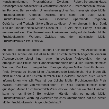
Kunstsammlungen, Priesterhäuser Zwickau, Robert-Schumann-Haus.
Web
ab,
Aktionspreis.de hat derzeit 53 Verkaufsstellen von 23 Unternehmen in Zwickau
Wer
im Portfolio. Bei so vielen Unternehmen gibt es fast immer günstige Müller
dem
Fruchtbuttermilch Angebote Zwickau und somit ein guter Müller
Prä
Fruchtbuttermilch Preis Zwickau. Discounter, Supermärkte, Drogerien,
lie
Getränke- und Tierfachmärkte zählen zu diesen Unternehmen. In Ihrer Stadt
3pi
3 Monate
Leg
ID5 Technology Ltd
sind die Händler Netto Marken-Discount, TEDi, Aldi Nord, Penny, Diska am
den
.id5-sync.com
meisten vertreten. Die Unternehmen konkurieren häufig mit der besten Müller
We
Dri
Fruchtbuttermilch Werbung Zwickau und dem günstigsten Müller
Bes
Fruchtbuttermilch Preis Zwickau.
We
kön
Zu Ihren Lieblingsprodukten gehört Fruchtbuttermilch ? Mit Aktionspreis.de
Ser
Hub
finden Sie schnell die aktuellen Müller Fruchtbuttermilch Angebote Zwickau.
ber
Aktionspreis.de bietet Ihnen einen innovativen Preisvergleich der es
Wer
ermöglicht alle Preise aller Handelsunternehmen der Müller Fruchtbuttermilch
ge
Werbung Zwickau zu vergleichen. Den günstigsten Müller Fruchtbuttermilch
PugT
1 Monat
Reg
PubMatic Inc.
Preis Zwickau zu finden ist mit Aktionspreis.de kinderleicht. Hier finden Sie
ID,
.pubmatic.com
nicht nur den Müller Fruchtbuttermilch Preis Zwickau sondern auch weitere
Ben
Informationen wie z.B. Was ist der übliche Müller Fruchtbuttermilch Preis
wi
Bes
Zwickau außerhalb von Werbeaktionen? Hat
Diska
Fruchtbuttermilch einen
ide
günstigen Müller Fruchtbuttermilch Preis Zwickau oder bei welchen Händlern
We
kann ich es finden? Bei welchem Händler gibt es gerade Müller
ver
Fruchtbuttermilch Werbung Zwickau? Welches Unternehmen hat die besten
ver
Anz
Müller Fruchtbuttermilch Angebote Zwickau?
IDSYNC
1 Jahr
Die