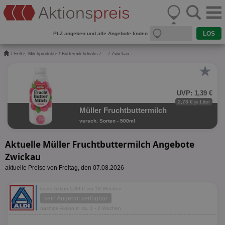
PLZ angeben und alle Angebote finden
/
Fette, Milchprodukte
/
Buttermilchdrinks
/
...
/ Zwickau
★
UVP: 1,39 €
2,78 € je Liter
Müller Fruchtbuttermilch
versch. Sorten - 500ml
Aktuelle Müller Fruchtbuttermilch Angebote
Zwickau
aktuelle Preise von Freitag, den 07.08.2026
letzte Aktion 0,89 € vor 18 Wochen
kein Angebot verfügbar
nächste Aktion in ca. 1 - 2 Wochen