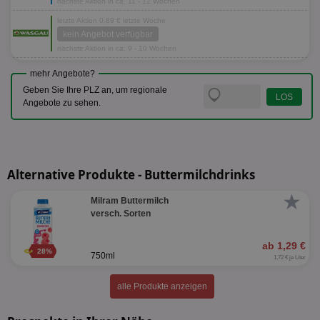
nächste Aktion in ca. 11 - 12 Wochen
letzte Aktion 0,89 € letzte Woche
kein Angebot verfügbar
nächste Aktion in ca. 9 - 10 Wochen
mehr Angebote?
Geben Sie Ihre PLZ an, um regionale
Angebote zu sehen.
Alternative Produkte - Buttermilchdrinks
★
Milram Buttermilch
versch. Sorten
ab 1,29 €
28%
750ml
1,72 € je Liter
alle Produkte anzeigen