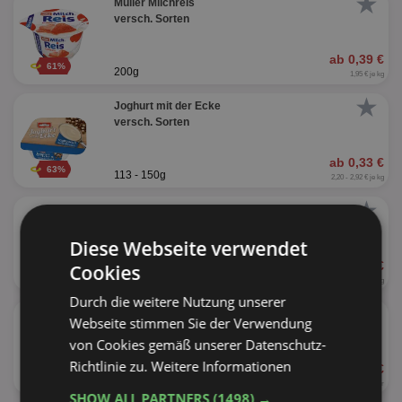
★
Müller Milchreis
versch. Sorten
ab 0,39 €
61%
200g
1,95 € je kg
★
Joghurt mit der Ecke
versch. Sorten
ab 0,33 €
63%
113 - 150g
2,20 - 2,92 € je kg
★
Müller Kalinka Kefir
versch. Sorten
Diese Webseite verwendet
ab 0,79 €
Cookies
39%
500g
1,58 € je kg
Durch die weitere Nutzung unserer
★
Müller Buttermilch
Webseite stimmen Sie der Verwendung
von Cookies gemäß unserer Datenschutz-
Richtlinie zu.
Weitere Informationen
ab 0,69 €
30%
500ml
1,38 € je Liter
SHOW ALL PARTNERS
(1498) →