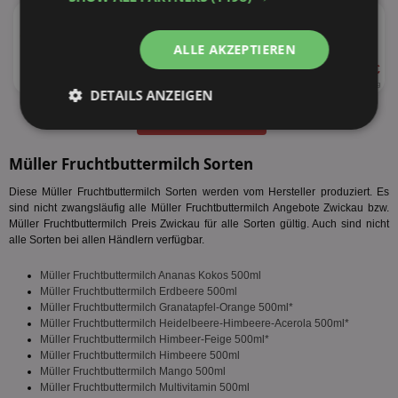
★
Müller Grießpudding
versch. Sorten
ALLE AKZEPTIEREN
ab 1,25 €
160g
7,81 € je kg
DETAILS ANZEIGEN
alle Produkte anzeigen
Unbedingt
Performance
erforderlich
Müller Fruchtbuttermilch Sorten
Diese Müller Fruchtbuttermilch Sorten werden vom Hersteller produziert. Es
sind nicht zwangsläufig alle Müller Fruchtbuttermilch Angebote Zwickau bzw.
Targeting
Funktionalität
Müller Fruchtbuttermilch Preis Zwickau für alle Sorten gültig. Auch sind nicht
alle Sorten bei allen Händlern verfügbar.
Müller Fruchtbuttermilch Ananas Kokos 500ml
Unklassifizierte
Müller Fruchtbuttermilch Erdbeere 500ml
Müller Fruchtbuttermilch Granatapfel-Orange 500ml*
Müller Fruchtbuttermilch Heidelbeere-Himbeere-Acerola 500ml*
Müller Fruchtbuttermilch Himbeer-Feige 500ml*
Müller Fruchtbuttermilch Himbeere 500ml
Müller Fruchtbuttermilch Mango 500ml
Müller Fruchtbuttermilch Multivitamin 500ml