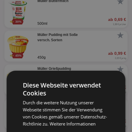
★
Müller Buttermilch
ab 0,69 €
30%
500ml
1,38 € je Liter
★
Müller Pudding mit Soße
versch. Sorten
ab 0,99 €
45%
450g
2,20 € je kg
★
Müller Grießpudding
versch. Sorten
Diese Webseite verwendet
ab 1,25 €
Cookies
160g
7,81 € je kg
★
Durch die weitere Nutzung unserer
Müller Milchreis
versch. Sorten
Webseite stimmen Sie der Verwendung
von Cookies gemäß unserer Datenschutz-
ab 0,39 €
Richtlinie zu.
Weitere Informationen
61%
200g
1,95 € je kg