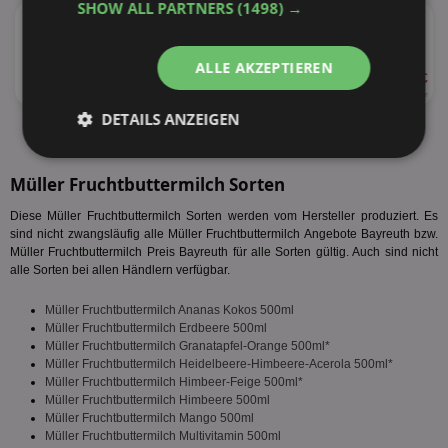
SHOW ALL PARTNERS
(1498) →
★
Müllermilch
versch. Sorten
ALLE AKZEPTIEREN
ab 0,69 €
54%
400ml
1,73 € je Liter
DETAILS ANZEIGEN
alle Produkte anzeigen
Unbedingt
Performance
erforderlich
Müller Fruchtbuttermilch Sorten
Diese Müller Fruchtbuttermilch Sorten werden vom Hersteller produziert. Es
sind nicht zwangsläufig alle Müller Fruchtbuttermilch Angebote Bayreuth bzw.
Müller Fruchtbuttermilch Preis Bayreuth für alle Sorten gültig. Auch sind nicht
Targeting
Funktionalität
alle Sorten bei allen Händlern verfügbar.
Müller Fruchtbuttermilch Ananas Kokos 500ml
Müller Fruchtbuttermilch Erdbeere 500ml
Unklassifizierte
Müller Fruchtbuttermilch Granatapfel-Orange 500ml*
Müller Fruchtbuttermilch Heidelbeere-Himbeere-Acerola 500ml*
Müller Fruchtbuttermilch Himbeer-Feige 500ml*
Müller Fruchtbuttermilch Himbeere 500ml
Müller Fruchtbuttermilch Mango 500ml
Müller Fruchtbuttermilch Multivitamin 500ml