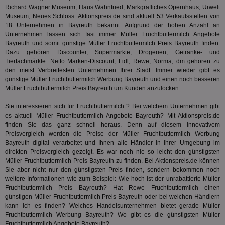
Int
Richard Wagner Museum, Haus Wahnfried, Markgräfliches Opernhaus, Urwelt
Web
Museum, Neues Schloss. Aktionspreis.de sind aktuell 53 Verkaufsstellen von
ab,
18 Unternehmen in Bayreuth bekannt. Aufgrund der hohen Anzahl an
Wer
dem
Unternehmen lassen sich fast immer Müller Fruchtbuttermilch Angebote
Prä
Bayreuth und somit günstige Müller Fruchtbuttermilch Preis Bayreuth finden.
lie
Dazu gehören Discounter, Supermärkte, Drogerien, Getränke- und
3pi
3 Monate
Leg
Tierfachmärkte. Netto Marken-Discount, Lidl, Rewe, Norma, dm gehören zu
ID5 Technology Ltd
den
.id5-sync.com
den meist Verbreitesten Unternehmen Ihrer Stadt. Immer wieder gibt es
We
günstige Müller Fruchtbuttermilch Werbung Bayreuth und einen noch besseren
Dri
Müller Fruchtbuttermilch Preis Bayreuth um Kunden anzulocken.
Bes
We
kön
Sie interessieren sich für Fruchtbuttermilch ? Bei welchem Unternehmen gibt
Ser
es aktuell Müller Fruchtbuttermilch Angebote Bayreuth? Mit Aktionspreis.de
Hub
ber
finden Sie das ganz schnell heraus. Denn auf diesem innovativem
Wer
Preisvergleich werden die Preise der Müller Fruchtbuttermilch Werbung
ge
Bayreuth digital verarbeitet und Ihnen alle Händler in Ihrer Umgebung im
direkten Preisvergleich gezeigt. Es war noch nie so leicht den günstigsten
PugT
1 Monat
Reg
PubMatic Inc.
ID,
.pubmatic.com
Müller Fruchtbuttermilch Preis Bayreuth zu finden. Bei Aktionspreis.de können
Ben
Sie aber nicht nur den günstigsten Preis finden, sondern bekommen noch
wi
weitere Informationen wie zum Beispiel: Wie hoch ist der unrabattierte Müller
Bes
Fruchtbuttermilch Preis Bayreuth? Hat
Rewe
Fruchtbuttermilch einen
ide
We
günstigen Müller Fruchtbuttermilch Preis Bayreuth oder bei welchen Händlern
ver
kann ich es finden? Welches Handelsunternehmen bietet gerade Müller
ver
Fruchtbuttermilch Werbung Bayreuth? Wo gibt es die günstigsten Müller
Anz
Fruchtbuttermilch Angebote Bayreuth?