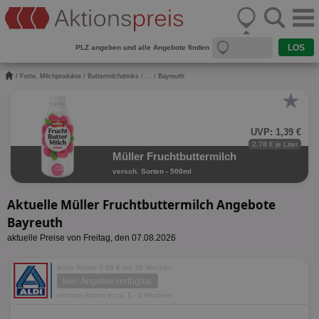
PLZ angeben und alle Angebote finden
/
Fette, Milchprodukte
/
Buttermilchdrinks
/
...
/ Bayreuth
★
UVP: 1,39 €
2,78 € je Liter
Müller Fruchtbuttermilch
versch. Sorten - 500ml
Aktuelle Müller Fruchtbuttermilch Angebote
Bayreuth
aktuelle Preise von Freitag, den 07.08.2026
letzte Aktion 0,89 € vor 18 Wochen
kein Angebot verfügbar
nächste Aktion in ca. 1 - 2 Wochen