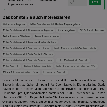
Geben Sie Ihre PLZ an, um regionale
viewer
1 Jahr
Wir
ORTEC B.V.
verwen
Angebote zu sehen.
ve
.optinadserving.com
Analys
Bes
Google
Inf
Cookie
un
verwen
Das könnte Sie auch interessieren
zu 
eindeu
zu unt
Onlineshops Angebote
tuuid_lu
Müller Fruchtbuttermilch Himbeer-Feige Angebote
.360yield.com
3 Monate
Ent
indem e
Bes
generi
Müller Fruchtbuttermilch Zitrone-Matcha Angebote
Combi Angebote
CC Großmarkt Prospekt
Bid
als Cli
Bes
zugewi
Diska Angebote Oldenburg
Penny Angebote Leipzig
Web
ist in j
kan
Seiten
Müller Fruchtbuttermilch Angebote Mönchengladbach
Bid
auf ein
We
Müller Fruchtbuttermilch Angebote Leverkusen
Müller Fruchtbuttermilch Werbung Leipzig
enthal
sic
zur Be
Müller Fruchtbuttermilch Preis Bergisch_Gladbach
Bes
Besuche
Anz
und
Müller Fruchtbuttermilch Angebote Amazon Prime
Fette, Milchprodukte Angebote
sie
Kampa
für die 
Müller Angebote
Buttermilchdrinks Angebote
Müller Doppeldecker Angebote 4 x 125g
TDCPM
1 Jahr
Die
The Trade Desk Inc.
Analys
Inf
.adsrvr.org
verwen
Milram Buttermilch Angebote 750ml
Lebensmittel Angebote
der
Web
Bevor es Informationen zur bevorstehenden Müller Fruchtbuttermilch Werbung
Wer
Bayreuth gibt, zunächst ein paar Infos über Bayreuth. Die großartige Stadt
En
mög
Bayreuth liegt am Roten Main. Die Stadt hat eine Bevölkerungsdichte von 1107
Bes
Einwohner pro Quadratkilometer, somit leben 73.065 Menschen auf einer
ges
Fläche von 66 km² in Bayreuth. Um die Stadt einzuteilen ist sie in verschiedene
Ortsteile gegliedert. Kreuz, Dürschnitz, Neuer Weg, Hammerstatt, Gartensadt
uid-bp-36033
.ads.stickyadstv.com
2 Monate
Die
Nut
sind nur einige von Bayreuth. Bayreuth bietet einige Sehenswürdigkeiten wie