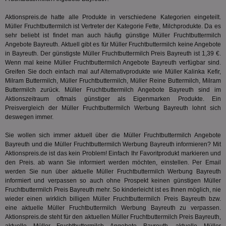
IDSYNC
1 Jahr
Die
Verizon
Inf
Communications Inc.
Aktionspreis.de hatte alle Produkte in verschiedene Kategorien eingeteilt.
der
.analytics.yahoo.com
Müller Fruchtbuttermilch ist Vertreter der Kategorie
Fette, Milchprodukte
. Da es
Web
Wer
sehr beliebt ist findet man auch häufig günstige Müller Fruchtbuttermilch
En
Angebote Bayreuth. Aktuell gibt es für Müller Fruchtbuttermilch keine Angebote
mög
in Bayreuth. Der günstigste Müller Fruchtbuttermilch Preis Bayreuth ist 1,39 €.
Bes
ges
Wenn mal keine Müller Fruchtbuttermilch Angebote Bayreuth verfügbar sind.
Greifen Sie doch einfach mal auf Alternativprodukte wie Müller Kalinka Kefir,
TestIfCookieP
1 Jahr 1
Die
Smart AdServer SAS
Milram Buttermilch, Müller Fruchtbuttermilch, Müller Reine Buttermilch,
Milram
Monat
ve
.smartadserver.com
Buttermilch
zurück. Müller Fruchtbuttermilch Angebote Bayreuth sind im
Wer
Web
Aktionszeitraum oftmals günstiger als Eigenmarken Produkte. Ein
rel
Preisvergleich der Müller Fruchtbuttermilch Werbung Bayreuth lohnt sich
deswegen immer.
KRTBCOOKIE_80
3 Monate
Die
PubMatic, Inc.
We
.pubmatic.com
um 
Sie wollen sich immer aktuell über die Müller Fruchtbuttermilch Angebote
Onl
Bayreuth und die Müller Fruchtbuttermilch Werbung Bayreuth informieren? Mit
Kam
Aktionspreis.de ist das kein Problem! Einfach Ihr Favoritprodukt markieren und
ind
ide
den Preis. ab wann Sie informiert werden möchten, einstellen. Per Email
Nut
werden Sie nun über aktuelle Müller Fruchtbuttermilch Werbung Bayreuth
int
informiert und verpassen so auch ohne Prospekt keinen günstigen Müller
ein
Fruchtbuttermilch Preis Bayreuth mehr. So kinderleicht ist es Ihnen möglich, nie
ang
kan
wieder einen wirklich billigen Müller Fruchtbuttermilch Preis Bayreuth bzw.
Anz
eine aktuelle Müller Fruchtbuttermilch Werbung Bayreuth zu verpassen.
und
Aktionspreis.de steht für den aktuellen Müller Fruchtbuttermilch Preis Bayreuth,
und
We