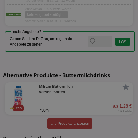
nächste Aktion in ca. 11 - 12 Wochen
letzte Aktion 0,89 € letzte Woche
kein Angebot verfügbar
nächste Aktion in ca. 9 - 10 Wochen
mehr Angebote?
Geben Sie Ihre PLZ an, um regionale
Angebote zu sehen.
Alternative Produkte - Buttermilchdrinks
★
Milram Buttermilch
versch. Sorten
ab 1,29 €
28%
750ml
1,72 € je Liter
alle Produkte anzeigen