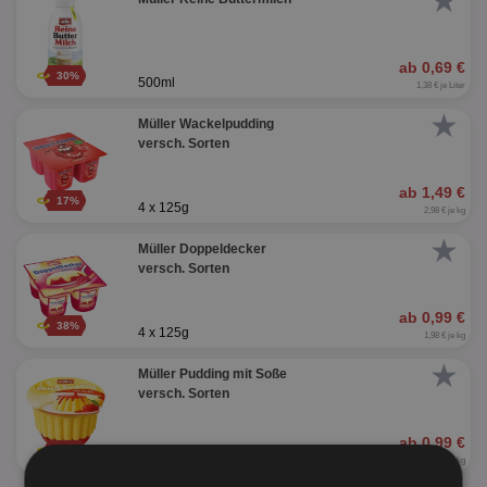
★
ab 0,69 €
30%
500ml
1,38 € je Liter
★
Müller Wackelpudding
versch. Sorten
ab 1,49 €
17%
4 x 125g
2,98 € je kg
★
Müller Doppeldecker
versch. Sorten
ab 0,99 €
38%
4 x 125g
1,98 € je kg
★
Müller Pudding mit Soße
versch. Sorten
ab 0,99 €
45%
450g
2,20 € je kg