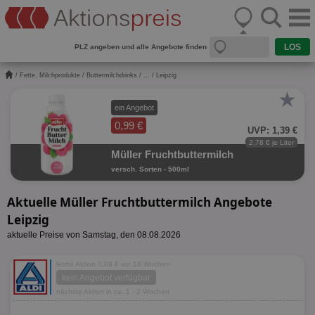
PLZ angeben und alle Angebote finden
/
Fette, Milchprodukte
/
Buttermilchdrinks
/
...
/ Leipzig
★
ein Angebot
0,99 €
UVP: 1,39 €
2,78 € je Liter
Müller Fruchtbuttermilch
versch. Sorten - 500ml
Aktuelle Müller Fruchtbuttermilch Angebote
Leipzig
aktuelle Preise von Samstag, den 08.08.2026
letzte Aktion 0,89 € vor 18 Wochen
kein Angebot verfügbar
nächste Aktion in ca. 1 - 2 Wochen