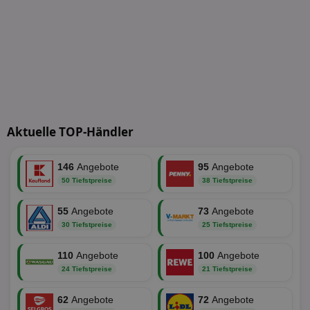
An
www.aktionspreis.de
wir
Spr
ein
die
Ben
ver
Nor
sic
gen
und
ver
die
Aktuelle TOP-Händler
gut
die
Anm
Ben
146
Angebote
95
Angebote
Sei
50 Tiefstpreise
38 Tiefstpreise
CookieScriptConsent
1 Monat
Die
CookieScript
Coo
www.aktionspreis.de
ver
55
Angebote
73
Angebote
Ein
30 Tiefstpreise
25 Tiefstpreise
für
spe
Ban
110
Angebote
100
Angebote
Scr
or
24 Tiefstpreise
21 Tiefstpreise
fun
62
Angebote
72
Angebote