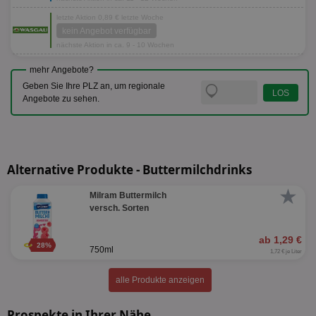
letzte Aktion 0,89 € letzte Woche
kein Angebot verfügbar
nächste Aktion in ca. 9 - 10 Wochen
mehr Angebote?
Geben Sie Ihre PLZ an, um regionale
Angebote zu sehen.
Alternative Produkte - Buttermilchdrinks
★
Milram Buttermilch
versch. Sorten
ab 1,29 €
28%
750ml
1,72 € je Liter
alle Produkte anzeigen
Prospekte in Ihrer Nähe