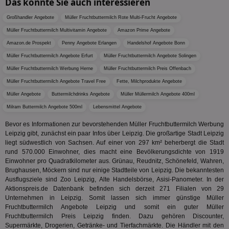
Das könnte Sie auch interessieren
TDCPM
1 Jahr
Die
The Trade Desk Inc.
Analys
Inf
.adsrvr.org
verwen
der
Großhandler Angebote
Müller Fruchtbuttermilch Rote Multi-Frucht Angebote
Web
Müller Fruchtbuttermilch Multivitamin Angebote
Amazon Prime Angebote
Wer
En
Amazon.de Prospekt
Penny Angebote Erlangen
Handelshof Angebote Bonn
mög
Bes
Müller Fruchtbuttermilch Angebote Erfurt
Müller Fruchtbuttermilch Angebote Solingen
ges
Müller Fruchtbuttermilch Werbung Herne
Müller Fruchtbuttermilch Preis Offenbach
uid-bp-36033
.ads.stickyadstv.com
2 Monate
Die
Müller Fruchtbuttermilch Angebote Travel Free
Fette, Milchprodukte Angebote
Nut
Int
Müller Angebote
Buttermilchdrinks Angebote
Müller Müllermilch Angebote 400ml
Web
ab,
Milram Buttermilch Angebote 500ml
Lebensmittel Angebote
Wer
dem
Bevor es Informationen zur bevorstehenden Müller Fruchtbuttermilch Werbung
Prä
lie
Leipzig gibt, zunächst ein paar Infos über Leipzig. Die großartige Stadt Leipzig
liegt südwestlich von Sachsen. Auf einer von 297 km² beherbergt die Stadt
3pi
3 Monate
Leg
ID5 Technology Ltd
rund 570.000 Einwohner, dies macht eine Bevölkerungsdichte von 1919
den
.id5-sync.com
Einwohner pro Quadratkilometer aus. Grünau, Reudnitz, Schönefeld, Wahren,
We
Dri
Brughausen, Möckern sind nur einige Stadtteile von Leipzig. Die bekanntesten
Bes
Ausflugsziele sind Zoo Leipzig, Alte Handelsbörse, Asisi-Panometer. In der
We
Aktionspreis.de Datenbank befinden sich derzeit 271 Filialen von 29
kön
Unternehmen in Leipzig. Somit lassen sich immer günstige Müller
Ser
Hub
Fruchtbuttermilch Angebote Leipzig und somit ein guter Müller
ber
Fruchtbuttermilch Preis Leipzig finden. Dazu gehören Discounter,
Wer
Supermärkte, Drogerien, Getränke- und Tierfachmärkte. Die Händler mit den
ge