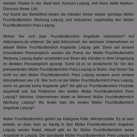
meisten Filialen in der Stadt sind: Konsum Leipzig, Aldi Nord, Netto Marken-
PugT
1 Monat
Reg
PubMatic Inc.
Discount, Rewe, Lidl.
ID,
.pubmatic.com
Auf Grund der Beliebtheit bieten die Händler immer wieder günstige Müller
Ben
Fruchtbuttermilch Werbung Leipzig und reduzieren regelmäßig den Müller
wi
Bes
Fruchtbuttermilch Preis Leipzig.
ide
We
Wollen Sie sich über Fruchtbuttermilch Angebote informieren? Auf
ver
ver
Aktionspreis.de erfahren Sie jetzt blitzschnell, bei welchem Unternehmen es
Anz
aktuell Müller Fruchtbuttermilch Angebote Leipzig gibt. Denn auf diesem
innovativem Preisvergleich werden die Preise der Müller Fruchtbuttermilch
IDSYNC
1 Jahr
Die
Verizon
Werbung Leipzig digital verarbeitet und Ihnen alle Händler in Ihrer Umgebung
Inf
Communications Inc.
der
im direkten Preisvergleich gezeigt. Somit ist es so kinderleicht für Sie den
.analytics.yahoo.com
Web
preiswertesten Müller Fruchtbuttermilch Preis Leipzig zu finden. Hier finden Sie
Wer
nicht nur den Müller Fruchtbuttermilch Preis Leipzig sondern auch weitere
En
Informationen wie z.B. Wie hoch ist der Müller Fruchtbuttermilch Preis Leipzig,
mög
Bes
wenn es gerade keine Angebote gibt? Wo gibt es Fruchtbuttermilch Produkte
ges
dauerhaft und hat
Finkbeiner
den besten Müller Fruchtbuttermilch Preis
Leipzig? Welches Unternehmen bietet im Moment Müller Fruchtbuttermilch
TestIfCookieP
1 Jahr 1
Die
Smart AdServer SAS
Monat
ve
Werbung Leipzig? Wo findet man die besten Müller Fruchtbuttermilch
.smartadserver.com
Wer
Angebote Leipzig?
Web
rel
Müller Fruchtbuttermilch gehört zur Kategorie
Fette, Milchprodukte
. Es ist sehr
KRTBCOOKIE_80
3 Monate
Die
PubMatic, Inc.
beliebt, so dass man es häufig in den Müller Fruchtbuttermilch Angebote
We
.pubmatic.com
Leipzig wieder findet. Aktuell gibt es für Müller Fruchtbuttermilch keine
um 
Angebote in Leipzig. Der günstigste Müller Fruchtbuttermilch Preis Leipzig ist