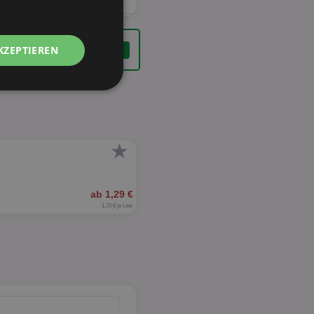
KZEPTIEREN
Unklassifizierte
★
ab 1,29 €
zierte
1,72 € je Liter
meldung und die
wendet werden.