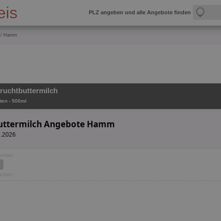
PLZ angeben und alle Angebote finden
/ Hamm
Fruchtbuttermilch
ten - 500ml
tbuttermilch Angebote Hamm
8.2026
Wochen
Wochen