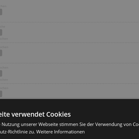
ochen
oche
Wochen
Wochen
Wochen
Wochen
Wochen
Wochen
ochen
ite verwendet Cookies
2 Wochen
e Nutzung unserer Webseite stimmen Sie der Verwendung von C
oche
tz-Richtlinie zu.
Weitere Informationen