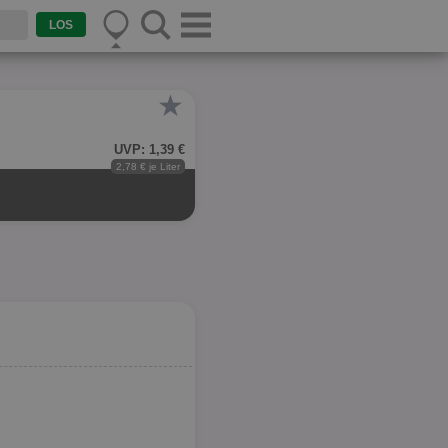
★
UVP: 1,39 €
2,78 € je Liter