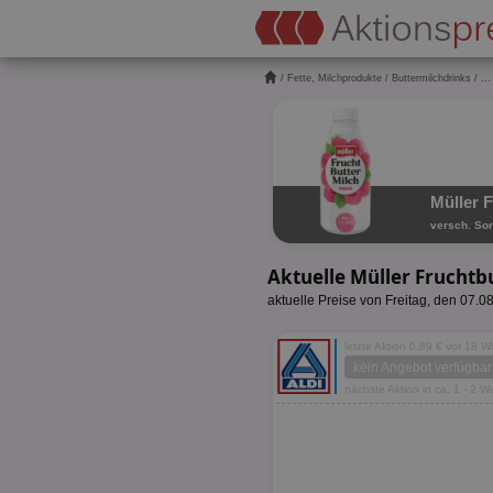
/
Fette, Milchprodukte
/
Buttermilchdrinks
/
...
Müller 
versch. Sor
Aktuelle Müller Fruch
aktuelle Preise von Freitag, den 07.0
letzte Aktion 0,89 € vor 18 
kein Angebot verfügbar
nächste Aktion in ca. 1 - 2 