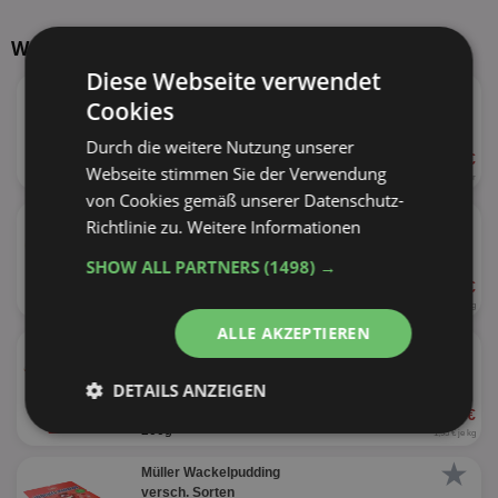
Weitere Produkte von Müller
Diese Webseite verwendet
★
Müller Müllermilch
Cookies
versch. Sorten
Durch die weitere Nutzung unserer
ab 0,89 €
40%
Webseite stimmen Sie der Verwendung
400ml
2,23 € je Liter
von Cookies gemäß unserer Datenschutz-
★
Müller Grießpudding
Richtlinie zu.
Weitere Informationen
versch. Sorten
SHOW ALL PARTNERS
(1498) →
ab 1,25 €
160g
7,81 € je kg
ALLE AKZEPTIEREN
★
Müller Milchreis
versch. Sorten
DETAILS ANZEIGEN
ab 0,39 €
61%
200g
Unbedingt
Performance
1,95 € je kg
erforderlich
★
Müller Wackelpudding
versch. Sorten