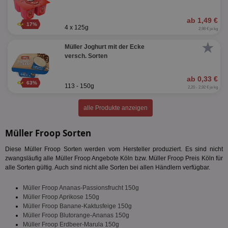
Targeting
Funktionalität
ab 1,49 €
17%
4 x 125g
2,98 € je kg
★
Müller Joghurt mit der Ecke
versch. Sorten
Unklassifizierte
ab 0,33 €
63%
113 - 150g
2,20 - 2,92 € je kg
alle Produkte anzeigen
Unbedingt erforderlich
Performance
Müller Froop Sorten
Targeting
Funktionalität
Unklassifizierte
Diese Müller Froop Sorten werden vom Hersteller produziert. Es sind nicht
zwangsläufig alle Müller Froop Angebote Köln bzw. Müller Froop Preis Köln für
Unbedingt erforderliche Cookies ermöglichen
alle Sorten gültig. Auch sind nicht alle Sorten bei allen Händlern verfügbar.
wesentliche Kernfunktionen der Website wie die
Benutzeranmeldung und die Kontoverwaltung.
Müller Froop Ananas-Passionsfrucht 150g
Ohne die unbedingt erforderlichen Cookies kann die
Website nicht ordnungsgemäß verwendet werden.
Müller Froop Aprikose 150g
Müller Froop Banane-Kaktusfeige 150g
Name
Provider
/
Domäne
Ablaufdatum
Be
Müller Froop Blutorange-Ananas 150g
Müller Froop Erdbeer-Marula 150g
identifier
aktionspreis.de
1 Jahr
Log