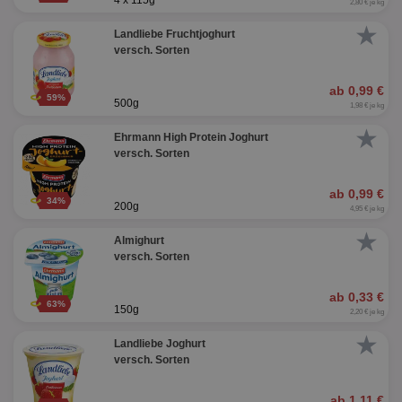
4 x 115g
2,80 € je kg
★
Landliebe Fruchtjoghurt
versch. Sorten
ab 0,99 €
59%
500g
1,98 € je kg
★
Ehrmann High Protein Joghurt
versch. Sorten
ab 0,99 €
34%
200g
4,95 € je kg
★
Almighurt
versch. Sorten
ab 0,33 €
63%
150g
2,20 € je kg
★
Landliebe Joghurt
versch. Sorten
ab 1,11 €