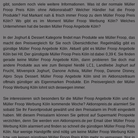
rel
.bidr.io
gibt, sondern noch viele weitere Informationen. Was ist der normale Müller
Wer
Froop Preis Köln ohne Aktionsrabatt? Welcher Händler hat die Froop
vo
Produkte? Hat
Markant nah & frisch
immer Froop zu dem Müller Froop Preis
Dri
ber
Köln? Wo gibt es im Moment Müller Froop Werbung Köln? Welches
Wer
Unternehmen hat die besten Müller Froop Angebote Köln?
Geb
In der
Joghurt & Dessert
matchfreewheel
Kategorie findet man Produkte wie Müller Froop, das
.w55c.net
1 Monat
Die
ver
macht den Preisvergleich für Sie noch Übersichtlicher. Regelmäßig gibt es
Nu
günstige Müller Froop Angebote Köln. Aktuell gibt es Müller Froop Angebote
Int
Köln bei Hit. Der günstigste Müller Froop Preis Köln ist dabei 0,39 €. Sie finden
ver
Koo
gerade keine Müller Froop Angebote Köln, dann probieren Sie doch mal
Anz
andere Produkte aus wie zum Beispiel
Nestlé LC1
, Landliebe Joghurt auf
Nut
Frucht, Mövenpick Joghurt, Danone Activia, Müller Froop, Danone Disney,
mög
Alpro Soya Dessert. Müller Froop Angebote Köln sind im Aktionszeitraum
Ver
Rel
oftmals günstiger als Eigenmarken Produkte. Ein Preisvergleich der Müller
Froop Werbung Köln lohnt sich deswegen immer.
CMPRO
3 Monate
Die
Casale Media Inc.
We
.casalemedia.com
der
Sie interessieren sich besonders für die Müller Froop Angebote Köln und die
die
Müller Froop Werbung Köln kommende Woche? Aktionspreis.de alarmiert Sie
ha
sobald Sie Ihr Favoritprodukt gewählt und den Preisalarm im Profil eingestellt
haben. Mit diesem Preisalarm können Sie getrost auf Supermarkt Prospekte
DSID
1 Stunde
Die
Google LLC
Ihr
.doubleclick.net
verzichten, denn Sie werden von Aktionspreis.de per Email über Müller Froop
Ben
Werbung Köln alarmiert und finden so schnell die günstigen Müller Froop Preis
not
Köln. Nur wenige Handgriffe sind nötig um keine Müller Froop Werbung Köln
geh
bzw. um keinen günstigen Müller Froop Preis Köln mehr zu verpassen. Nur in
ein