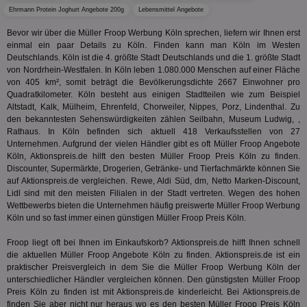
Ehrmann Protein Joghurt Angebote 200g
Lebensmittel Angebote
KRTBCOOKIE_80
3 Monate
Die
PubMatic, Inc.
We
.pubmatic.com
Bevor wir über die Müller Froop Werbung Köln sprechen, liefern wir Ihnen erst
um 
Onl
einmal ein paar Details zu Köln. Finden kann man Köln im Westen
Kam
Deutschlands. Köln ist die 4. größte Stadt Deutschlands und die 1. größte Stadt
ind
von Nordrhein-Westfalen. In Köln leben 1.080.000 Menschen auf einer Fläche
ide
Nut
von 405 km², somit beträgt die Bevölkerungsdichte 2667 Einwohner pro
int
Quadratkilometer. Köln besteht aus einigen Stadtteilen wie zum Beispiel
ein
Altstadt, Kalk, Mülheim, Ehrenfeld, Chorweiler, Nippes, Porz, Lindenthal. Zu
ang
den bekanntesten Sehenswürdigkeiten zählen Seilbahn, Museum Ludwig, ,
kan
Anz
Rathaus. In Köln befinden sich aktuell 418 Verkaufsstellen von 27
und
Unternehmen. Aufgrund der vielen Händler gibt es oft Müller Froop Angebote
und
Köln, Aktionspreis.de hilft den besten Müller Froop Preis Köln zu finden.
We
wer
Discounter, Supermärkte, Drogerien, Getränke- und Tierfachmärkte können Sie
Anz
auf Aktionspreis.de vergleichen. Rewe, Aldi Süd, dm, Netto Marken-Discount,
Ben
Lidl sind mit den meisten Filialen in der Stadt vertreten. Wegen des hohen
Wettbewerbs bieten die Unternehmen häufig preiswerte Müller Froop Werbung
demdex
6 Monate
Mit
Adobe Inc.
Ad
.demdex.net
Köln und so fast immer einen günstigen Müller Froop Preis Köln.
gr
wie
Froop liegt oft bei Ihnen im Einkaufskorb? Aktionspreis.de hilft Ihnen schnell
ID-
die aktuellen Müller Froop Angebote Köln zu finden. Aktionspreis.de ist ein
Seg
Mod
praktischer Preisvergleich in dem Sie die Müller Froop Werbung Köln der
Ber
unterschiedlicher Händler vergleichen können. Den günstigsten Müller Froop
aus
Preis Köln zu finden ist mit Aktionspreis.de kinderleicht. Bei Aktionspreis.de
bitoIsSecure
1 Jahr
Prä
finden Sie aber nicht nur heraus wo es den besten Müller Froop Preis Köln
Comcast Corporation