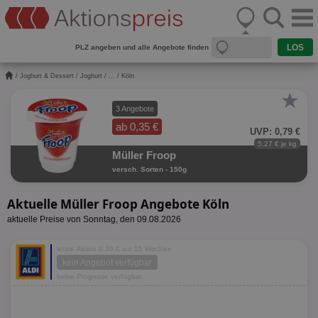
PLZ angeben und alle Angebote finden
/
Joghurt & Dessert
/
Joghurt
/
...
/ Köln
★
3 Angebote
ab 0,35 €
UVP: 0,79 €
5,27 € je kg
Müller Froop
versch. Sorten - 150g
Aktuelle Müller Froop Angebote Köln
aktuelle Preise von Sonntag, den 09.08.2026
letzte Aktion 0,39 € vor 15 Wochen
kein Angebot verfügbar
keine Prognose verfügbar