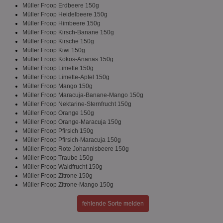
Müller Froop Erdbeere 150g
securitytoken
aktionspreis.de
1 Jahr
Log
Müller Froop Heidelbeere 150g
Müller Froop Himbeere 150g
PHPSESSID
Session
Coo
PHP.net
Müller Froop Kirsch-Banane 150g
An
www.aktionspreis.de
wir
Müller Froop Kirsche 150g
Spr
Müller Froop Kiwi 150g
ein
Müller Froop Kokos-Ananas 150g
die
Müller Froop Limette 150g
Ben
ver
Müller Froop Limette-Apfel 150g
Nor
Müller Froop Mango 150g
sic
Müller Froop Maracuja-Banane-Mango 150g
gen
und
Müller Froop Nektarine-Sternfrucht 150g
ver
Müller Froop Orange 150g
die
Müller Froop Orange-Maracuja 150g
gut
Müller Froop Pfirsich 150g
die
Anm
Müller Froop Pfirsich-Maracuja 150g
Ben
Müller Froop Rote Johannisbeere 150g
Sei
Müller Froop Traube 150g
Müller Froop Waldfrucht 150g
CookieScriptConsent
1 Monat
Die
CookieScript
Coo
www.aktionspreis.de
Müller Froop Zitrone 150g
ver
Müller Froop Zitrone-Mango 150g
Ein
für
spe
fehlende Sorte melden
Ban
Scr
or