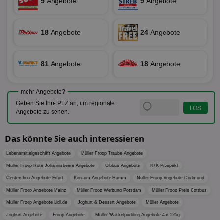
9
Angebote
9
Angebote
Ser
Hub
ber
Wer
ge
18
Angebote
24
Angebote
PugT
1 Monat
Reg
PubMatic Inc.
ID,
.pubmatic.com
Ben
81
Angebote
18
Angebote
wi
Bes
ide
We
ver
mehr Angebote?
ver
Geben Sie Ihre PLZ an, um regionale
Anz
Angebote zu sehen.
IDSYNC
1 Jahr
Die
Verizon
Inf
Communications Inc.
der
.analytics.yahoo.com
Das könnte Sie auch interessieren
Web
Wer
En
Lebensmittelgeschäft Angebote
Müller Froop Traube Angebote
mög
Müller Froop Rote Johannisbeere Angebote
Globus Angebote
K+K Prospekt
Bes
ges
Centershop Angebote Erfurt
Konsum Angebote Hamm
Müller Froop Angebote Dortmund
TestIfCookieP
1 Jahr 1
Die
Smart AdServer SAS
Müller Froop Angebote Mainz
Müller Froop Werbung Potsdam
Müller Froop Preis Cottbus
Monat
ve
.smartadserver.com
Wer
Müller Froop Angebote Lidl.de
Joghurt & Dessert Angebote
Müller Angebote
Web
Joghurt Angebote
Froop Angebote
Müller Wackelpudding Angebote 4 x 125g
rel