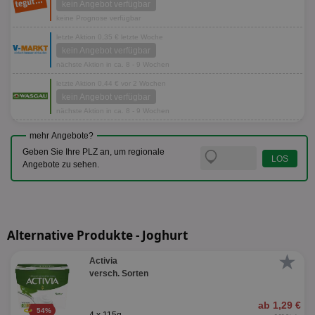
kein Angebot verfügbar
keine Prognose verfügbar
letzte Aktion 0,35 € letzte Woche
kein Angebot verfügbar
nächste Aktion in ca. 8 - 9 Wochen
letzte Aktion 0,44 € vor 2 Wochen
kein Angebot verfügbar
nächste Aktion in ca. 8 - 9 Wochen
mehr Angebote?
Geben Sie Ihre PLZ an, um regionale
Angebote zu sehen.
Alternative Produkte - Joghurt
★
Activia
versch. Sorten
ab 1,29 €
54%